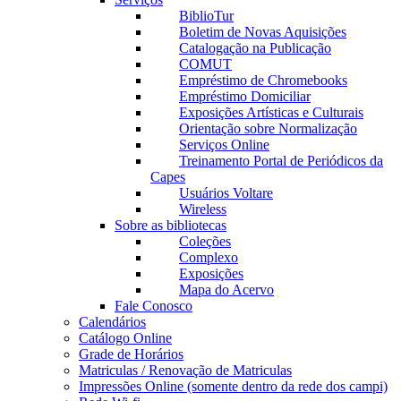
BiblioTur
Boletim de Novas Aquisições
Catalogação na Publicação
COMUT
Empréstimo de Chromebooks
Empréstimo Domiciliar
Exposições Artísticas e Culturais
Orientação sobre Normalização
Serviços Online
Treinamento Portal de Periódicos da
Capes
Usuários Voltare
Wireless
Sobre as bibliotecas
Coleções
Complexo
Exposições
Mapa do Acervo
Fale Conosco
Calendários
Catálogo Online
Grade de Horários
Matriculas / Renovação de Matriculas
Impressões Online (somente dentro da rede dos campi)