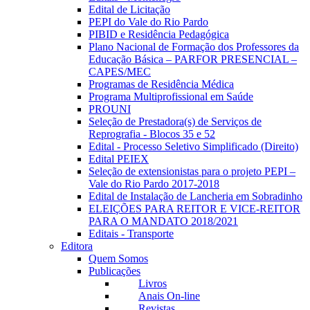
Edital de Licitação
PEPI do Vale do Rio Pardo
PIBID e Residência Pedagógica
Plano Nacional de Formação dos Professores da
Educação Básica – PARFOR PRESENCIAL –
CAPES/MEC
Programas de Residência Médica
Programa Multiprofissional em Saúde
PROUNI
Seleção de Prestadora(s) de Serviços de
Reprografia - Blocos 35 e 52
Edital - Processo Seletivo Simplificado (Direito)
Edital PEIEX
Seleção de extensionistas para o projeto PEPI –
Vale do Rio Pardo 2017-2018
Edital de Instalação de Lancheria em Sobradinho
ELEIÇÕES PARA REITOR E VICE-REITOR
PARA O MANDATO 2018/2021
Editais - Transporte
Editora
Quem Somos
Publicações
Livros
Anais On-line
Revistas