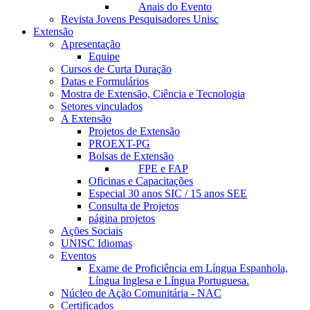
Anais do Evento
Revista Jovens Pesquisadores Unisc
Extensão
Apresentação
Equipe
Cursos de Curta Duração
Datas e Formulários
Mostra de Extensão, Ciência e Tecnologia
Setores vinculados
A Extensão
Projetos de Extensão
PROEXT-PG
Bolsas de Extensão
FPE e FAP
Oficinas e Capacitações
Especial 30 anos SIC / 15 anos SEE
Consulta de Projetos
página projetos
Ações Sociais
UNISC Idiomas
Eventos
Exame de Proficiência em Língua Espanhola,
Língua Inglesa e Língua Portuguesa.
Núcleo de Ação Comunitária - NAC
Certificados