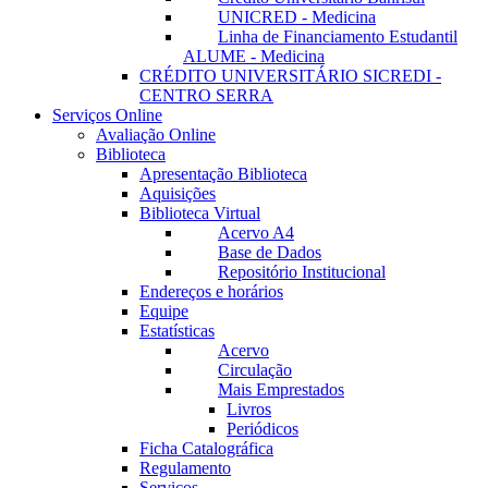
UNICRED - Medicina
Linha de Financiamento Estudantil
ALUME - Medicina
CRÉDITO UNIVERSITÁRIO SICREDI -
CENTRO SERRA
Serviços Online
Avaliação Online
Biblioteca
Apresentação Biblioteca
Aquisições
Biblioteca Virtual
Acervo A4
Base de Dados
Repositório Institucional
Endereços e horários
Equipe
Estatísticas
Acervo
Circulação
Mais Emprestados
Livros
Periódicos
Ficha Catalográfica
Regulamento
Serviços