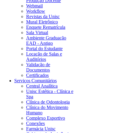
Produção Docente
Webmail
Workflow
Revistas da Unisc
Mural Eletrônico
Enquete Rematrícula
Sala Virtual
Ambiente Graduação
EAD - Antigo
Portal do Estudante
Locação de Salas e
Auditórios
Validação de
Documentos
Certificados
Serviços Comunitários
Central Analítica
Unisc Estética - Clínica e
Spa
Clínica de Odontologia
Clínica do Movimento
Humano
Complexo Esportivo
Conexões
Farmácia Unisc