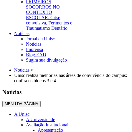
PRIMEIROS
SOCORROS NO
CONTEXTO
ESCOLAR: Crise
convulsiva, Ferimentos e
Traumatismo Dentário
Notícias
Jornal da Unisc
Notícias
Imprensa
Blog EAD
Sugira sua divulgação
Notícias
>
Unisc realiza melhorias nas áreas de convivência do campus:
confira os blocos 3 e 4
Notícias
MENU DA PÁGINA
A Unisc
A Universidade
Avaliação Institucional
Apresentação