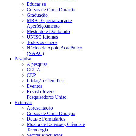
Educar-se
Cursos de Curta Duração
Graduação
MBA, Especialização e
Aperfeiçoamento
Mestrado e Doutorado
UNISC Idiomas
Todos os cursos
Núcleo de Apoio Acadêmico
(NAAC)
Pesquisa
A pesquisa
CEUA
CEP
Iniciação Científica
Eventos
Revista Jovens
Pesquisadores Unisc
Extensão
Apresentação
Cursos de Curta Duração
Datas e Formulários
Mostra de Extensão, Ciência e
Tecnologia
Setores vinculados