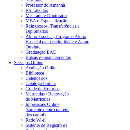
Professor do Amanhã
RS Talentos
Mestrado e Doutorado
MBA e Especialização
Reingressos, Transferências e
Diplomados
Aluno Especial, Programa Aluno
Especial na Terceira Idade e Aluno
Ouvinte
Graduação EAD
Bolsas e Financiamentos
Serviços Online
Avaliação Online
Biblioteca
Calendários
Catálogo Online
Grade de Horários
Matriculas / Renovação
de Matriculas
Impressões Online
(somente dentro da rede
dos campi)
Rede Wi-fi
Sistema de Registro da