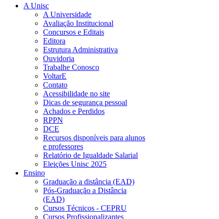
A Unisc
A Universidade
Avaliação Institucional
Concursos e Editais
Editora
Estrutura Administrativa
Ouvidoria
Trabalhe Conosco
VoltarE
Contato
Acessibilidade no site
Dicas de segurança pessoal
Achados e Perdidos
RPPN
DCE
Recursos disponíveis para alunos
e professores
Relatório de Igualdade Salarial
Eleições Unisc 2025
Ensino
Graduação a distância (EAD)
Pós-Graduação a Distância
(EAD)
Cursos Técnicos - CEPRU
Cursos Profissionalizantes