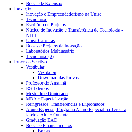
Bolsas de Extensão
Inovação
Inovação e Empreendedorismo na Unisc
Tecnounisc
Escritório de Projetos
Núcleo de Inovação e Transferência de Tecnologia -
NITT
Unisc Carreiras
Bolsas e Projetos de Inovação
Laboratórios Multiusuário
Tecnounisc (2)
Processo Seletivo
Vestibular
Vestibular
Download das Provas
Professor do Amanhã
RS Talentos
Mestrado e Doutorado
MBA e Especialização
Reingressos, Transferências e Diplomados
Aluno Especial, Programa Aluno Especial na Terceira
Idade e Aluno Ouvinte
Graduação EAD
Bolsas e Financiamentos
Bolsas