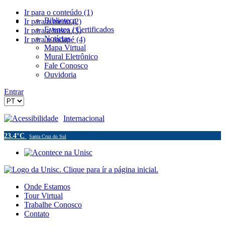
Ir para o conteúdo (1)
Biblioteca
Ir para o menu (2)
Eventos / Certificados
Ir para a busca (3)
Notícias
Ir para o rodapé (4)
Mapa Virtual
Mural Eletrônico
Fale Conosco
Ouvidoria
Entrar
Acessibilidade
Internacional
23.4°C
Santa Cruz do Sul
Onde Estamos
Tour Virtual
Trabalhe Conosco
Contato