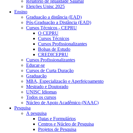
Relatório de Igualdade Salarial
Eleições Unisc 2025
Ensino
Graduação a distância (EAD)
Pós-Graduação a Distância (EAD)
Cursos Técnicos - CEPRU
O CEPRU
Cursos Técnicos
Cursos Profissionalizantes
Bolsas de Estudo
CREDICEPRU
Cursos Profissionalizantes
Educar-se
Cursos de Curta Duração
Graduação
MBA, Especialização e Aperfeiçoamento
Mestrado e Doutorado
UNISC Idiomas
Todos os cursos
Núcleo de Apoio Acadêmico (NAAC)
Pesquisa
A pesquisa
Datas e Formulários
Centros e Núcleo de Pesquisa
Projetos de Pesquisa