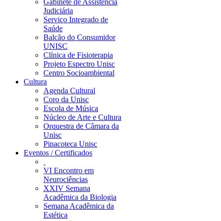
Gabinete de Assistência
Judiciária
Serviço Integrado de
Saúde
Balcão do Consumidor
UNISC
Clínica de Fisioterapia
Projeto Espectro Unisc
Centro Socioambiental
Cultura
Agenda Cultural
Coro da Unisc
Escola de Música
Núcleo de Arte e Cultura
Orquestra de Câmara da
Unisc
Pinacoteca Unisc
Eventos / Certificados
VI Encontro em
Neurociências
XXIV Semana
Acadêmica da Biologia
Semana Acadêmica da
Estética