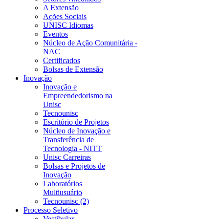
A Extensão
Ações Sociais
UNISC Idiomas
Eventos
Núcleo de Ação Comunitária -
NAC
Certificados
Bolsas de Extensão
Inovação
Inovação e
Empreendedorismo na
Unisc
Tecnounisc
Escritório de Projetos
Núcleo de Inovação e
Transferência de
Tecnologia - NITT
Unisc Carreiras
Bolsas e Projetos de
Inovação
Laboratórios
Multiusuário
Tecnounisc (2)
Processo Seletivo
Vestibular