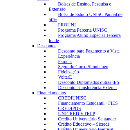
Bolsas de Ensino, Pesquisa e
Extensão
Bolsa de Estudo UNISC Parcial de
50%
PROUNI
Programa Parceria UNISC
Programa Aluno Especial Terceira
Idade
Descontos
Desconto para Pagamento à Vista
Experiência
Família
Segundo Curso Simultâneo
Fidelização
VoltarE
Desconto Diplomados outras IES
Desconto Transferência Externa
Financiamentos
CREDIUNISC
Financiamento Estudantil - FIES
CREDIPOS
UNICRED VTRPP
Crédito Universitário Santander
Crédito Educativo – Sicredi
Crédito Universitário Banrisul