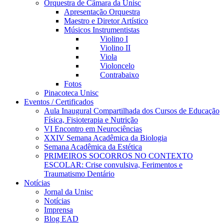
Orquestra de Câmara da Unisc
Apresentação Orquestra
Maestro e Diretor Artístico
Músicos Instrumentistas
Violino I
Violino II
Viola
Violoncelo
Contrabaixo
Fotos
Pinacoteca Unisc
Eventos / Certificados
Aula Inaugural Compartilhada dos Cursos de Educação
Física, Fisioterapia e Nutrição
VI Encontro em Neurociências
XXIV Semana Acadêmica da Biologia
Semana Acadêmica da Estética
PRIMEIROS SOCORROS NO CONTEXTO
ESCOLAR: Crise convulsiva, Ferimentos e
Traumatismo Dentário
Notícias
Jornal da Unisc
Notícias
Imprensa
Blog EAD