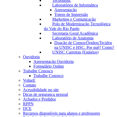
Tecnounisc
Laboratórios de Informática
Apresentação
Totens de Impressão
Marketing e Comunicação
Polo de Modernização Tecnológica
do Vale do Rio Pardo
Secretaria Geral Acadêmica
Laboratório de Anatomia
Doação de Corpos/Órgãos/Tecidos
na UNISC e HSC. Por quê? Como?
UNISC Carreiras (Estágios)
Ouvidoria
Apresentação Ouvidoria
Formulário Online
Trabalhe Conosco
Trabalhe Conosco
VoltarE
Contato
Acessibilidade no site
Dicas de segurança pessoal
Achados e Perdidos
RPPN
DCE
Recursos disponíveis para alunos e professores