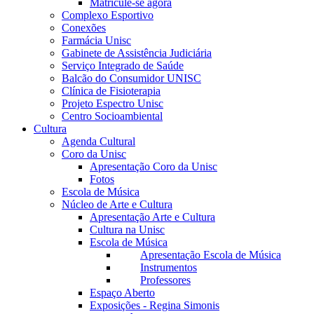
Matricule-se agora
Complexo Esportivo
Conexões
Farmácia Unisc
Gabinete de Assistência Judiciária
Serviço Integrado de Saúde
Balcão do Consumidor UNISC
Clínica de Fisioterapia
Projeto Espectro Unisc
Centro Socioambiental
Cultura
Agenda Cultural
Coro da Unisc
Apresentação Coro da Unisc
Fotos
Escola de Música
Núcleo de Arte e Cultura
Apresentação Arte e Cultura
Cultura na Unisc
Escola de Música
Apresentação Escola de Música
Instrumentos
Professores
Espaço Aberto
Exposições - Regina Simonis