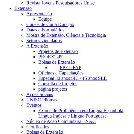
Revista Jovens Pesquisadores Unisc
Extensão
Apresentação
Equipe
Cursos de Curta Duração
Datas e Formulários
Mostra de Extensão, Ciência e Tecnologia
Setores vinculados
A Extensão
Projetos de Extensão
PROEXT-PG
Bolsas de Extensão
FPE e FAP
Oficinas e Capacitações
Especial 30 anos SIC / 15 anos SEE
Consulta de Projetos
página projetos
Ações Sociais
UNISC Idiomas
Eventos
Exame de Proficiência em Língua Espanhola,
Língua Inglesa e Língua Portuguesa.
Núcleo de Ação Comunitária - NAC
Certificados
Bolsas de Extensão