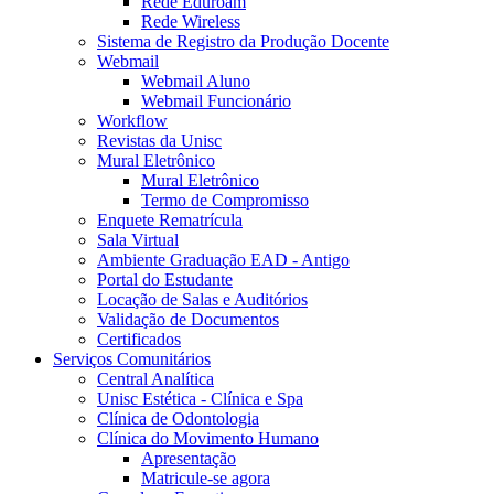
Rede Eduroam
Rede Wireless
Sistema de Registro da Produção Docente
Webmail
Webmail Aluno
Webmail Funcionário
Workflow
Revistas da Unisc
Mural Eletrônico
Mural Eletrônico
Termo de Compromisso
Enquete Rematrícula
Sala Virtual
Ambiente Graduação EAD - Antigo
Portal do Estudante
Locação de Salas e Auditórios
Validação de Documentos
Certificados
Serviços Comunitários
Central Analítica
Unisc Estética - Clínica e Spa
Clínica de Odontologia
Clínica do Movimento Humano
Apresentação
Matricule-se agora