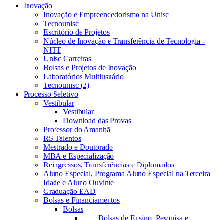
Inovação
Inovação e Empreendedorismo na Unisc
Tecnounisc
Escritório de Projetos
Núcleo de Inovação e Transferência de Tecnologia -
NITT
Unisc Carreiras
Bolsas e Projetos de Inovação
Laboratórios Multiusuário
Tecnounisc (2)
Processo Seletivo
Vestibular
Vestibular
Download das Provas
Professor do Amanhã
RS Talentos
Mestrado e Doutorado
MBA e Especialização
Reingressos, Transferências e Diplomados
Aluno Especial, Programa Aluno Especial na Terceira
Idade e Aluno Ouvinte
Graduação EAD
Bolsas e Financiamentos
Bolsas
Bolsas de Ensino, Pesquisa e