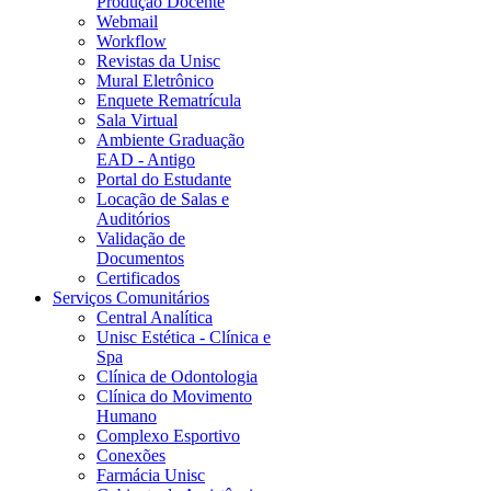
Produção Docente
Webmail
Workflow
Revistas da Unisc
Mural Eletrônico
Enquete Rematrícula
Sala Virtual
Ambiente Graduação
EAD - Antigo
Portal do Estudante
Locação de Salas e
Auditórios
Validação de
Documentos
Certificados
Serviços Comunitários
Central Analítica
Unisc Estética - Clínica e
Spa
Clínica de Odontologia
Clínica do Movimento
Humano
Complexo Esportivo
Conexões
Farmácia Unisc