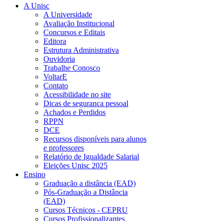
A Unisc
A Universidade
Avaliação Institucional
Concursos e Editais
Editora
Estrutura Administrativa
Ouvidoria
Trabalhe Conosco
VoltarE
Contato
Acessibilidade no site
Dicas de segurança pessoal
Achados e Perdidos
RPPN
DCE
Recursos disponíveis para alunos
e professores
Relatório de Igualdade Salarial
Eleições Unisc 2025
Ensino
Graduação a distância (EAD)
Pós-Graduação a Distância
(EAD)
Cursos Técnicos - CEPRU
Cursos Profissionalizantes