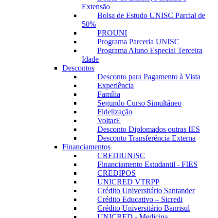
Extensão
Bolsa de Estudo UNISC Parcial de
50%
PROUNI
Programa Parceria UNISC
Programa Aluno Especial Terceira
Idade
Descontos
Desconto para Pagamento à Vista
Experiência
Família
Segundo Curso Simultâneo
Fidelização
VoltarE
Desconto Diplomados outras IES
Desconto Transferência Externa
Financiamentos
CREDIUNISC
Financiamento Estudantil - FIES
CREDIPOS
UNICRED VTRPP
Crédito Universitário Santander
Crédito Educativo – Sicredi
Crédito Universitário Banrisul
UNICRED - Medicina