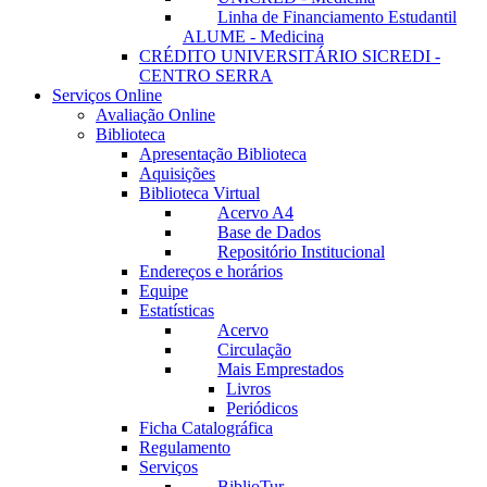
Linha de Financiamento Estudantil
ALUME - Medicina
CRÉDITO UNIVERSITÁRIO SICREDI -
CENTRO SERRA
Serviços Online
Avaliação Online
Biblioteca
Apresentação Biblioteca
Aquisições
Biblioteca Virtual
Acervo A4
Base de Dados
Repositório Institucional
Endereços e horários
Equipe
Estatísticas
Acervo
Circulação
Mais Emprestados
Livros
Periódicos
Ficha Catalográfica
Regulamento
Serviços
BiblioTur