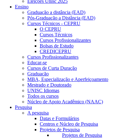
Eleições Unisc 2025
Ensino
Graduação a distância (EAD)
Pós-Graduação a Distância (EAD)
Cursos Técnicos - CEPRU
O CEPRU
Cursos Técnicos
Cursos Profissionalizantes
Bolsas de Estudo
CREDICEPRU
Cursos Profissionalizantes
Educar-se
Cursos de Curta Duração
Graduação
MBA, Especialização e Aperfeiçoamento
Mestrado e Doutorado
UNISC Idiomas
Todos os cursos
Núcleo de Apoio Acadêmico (NAAC)
Pesquisa
A pesquisa
Datas e Formulários
Centros e Núcleo de Pesquisa
Projetos de Pesquisa
Projetos de Pesquisa