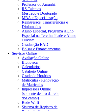
Professor do Amanhã
RS Talentos
Mestrado e Doutorado
MBA e Especialização
Reingressos, Transferências e
Diplomados
Aluno Especial, Programa Aluno
Especial na Terceira Idade e Aluno
Ouvinte
Graduação EAD
Bolsas e Financiamentos
Serviços Online
Avaliação Online
Biblioteca
Calendários
Catálogo Online
Grade de Horários
Matriculas / Renovação
de Matriculas
Impressões Online
(somente dentro da rede
dos campi)
Rede Wi-fi
Sistema de Registro da