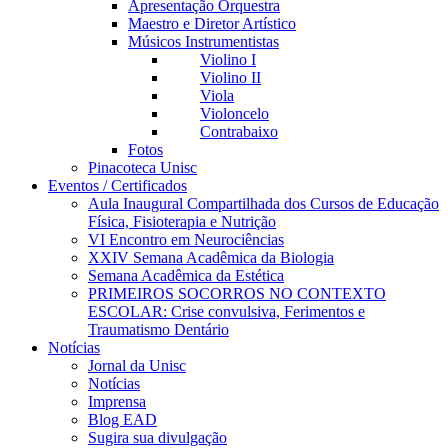
Apresentação Orquestra
Maestro e Diretor Artístico
Músicos Instrumentistas
Violino I
Violino II
Viola
Violoncelo
Contrabaixo
Fotos
Pinacoteca Unisc
Eventos / Certificados
Aula Inaugural Compartilhada dos Cursos de Educação
Física, Fisioterapia e Nutrição
VI Encontro em Neurociências
XXIV Semana Acadêmica da Biologia
Semana Acadêmica da Estética
PRIMEIROS SOCORROS NO CONTEXTO
ESCOLAR: Crise convulsiva, Ferimentos e
Traumatismo Dentário
Notícias
Jornal da Unisc
Notícias
Imprensa
Blog EAD
Sugira sua divulgação