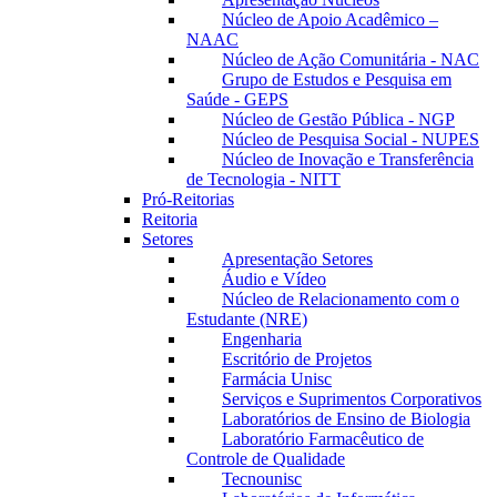
Núcleo de Apoio Acadêmico –
NAAC
Núcleo de Ação Comunitária - NAC
Grupo de Estudos e Pesquisa em
Saúde - GEPS
Núcleo de Gestão Pública - NGP
Núcleo de Pesquisa Social - NUPES
Núcleo de Inovação e Transferência
de Tecnologia - NITT
Pró-Reitorias
Reitoria
Setores
Apresentação Setores
Áudio e Vídeo
Núcleo de Relacionamento com o
Estudante (NRE)
Engenharia
Escritório de Projetos
Farmácia Unisc
Serviços e Suprimentos Corporativos
Laboratórios de Ensino de Biologia
Laboratório Farmacêutico de
Controle de Qualidade
Tecnounisc