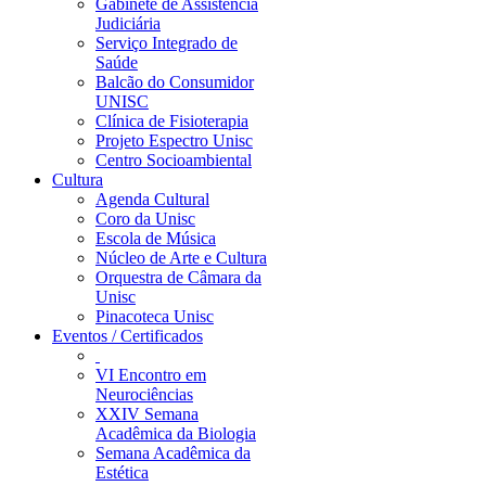
Gabinete de Assistência
Judiciária
Serviço Integrado de
Saúde
Balcão do Consumidor
UNISC
Clínica de Fisioterapia
Projeto Espectro Unisc
Centro Socioambiental
Cultura
Agenda Cultural
Coro da Unisc
Escola de Música
Núcleo de Arte e Cultura
Orquestra de Câmara da
Unisc
Pinacoteca Unisc
Eventos / Certificados
VI Encontro em
Neurociências
XXIV Semana
Acadêmica da Biologia
Semana Acadêmica da
Estética