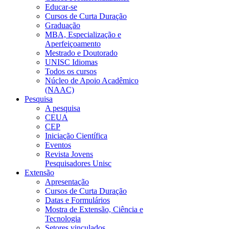
Educar-se
Cursos de Curta Duração
Graduação
MBA, Especialização e
Aperfeiçoamento
Mestrado e Doutorado
UNISC Idiomas
Todos os cursos
Núcleo de Apoio Acadêmico
(NAAC)
Pesquisa
A pesquisa
CEUA
CEP
Iniciação Científica
Eventos
Revista Jovens
Pesquisadores Unisc
Extensão
Apresentação
Cursos de Curta Duração
Datas e Formulários
Mostra de Extensão, Ciência e
Tecnologia
Setores vinculados