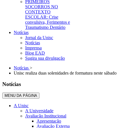
PRIMEIROS
SOCORROS NO
CONTEXTO
ESCOLAR: Crise
convulsiva, Ferimentos e
Traumatismo Dentário
Notícias
Jornal da Unisc
Notícias
Imprensa
Blog EAD
Sugira sua divulgação
Notícias
>
Unisc realiza duas solenidades de formatura neste sábado
Notícias
MENU DA PÁGINA
A Unisc
A Universidade
Avaliação Institucional
Apresentação
Avaliação Externa