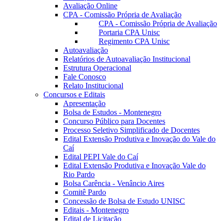
Avaliação Online
CPA - Comissão Própria de Avaliação
CPA - Comissão Própria de Avaliação
Portaria CPA Unisc
Regimento CPA Unisc
Autoavaliação
Relatórios de Autoavaliação Institucional
Estrutura Operacional
Fale Conosco
Relato Institucional
Concursos e Editais
Apresentação
Bolsa de Estudos - Montenegro
Concurso Público para Docentes
Processo Seletivo Simplificado de Docentes
Edital Extensão Produtiva e Inovação do Vale do
Caí
Edital PEPI Vale do Caí
Edital Extensão Produtiva e Inovação Vale do
Rio Pardo
Bolsa Carência - Venâncio Aires
Comitê Pardo
Concessão de Bolsa de Estudo UNISC
Editais - Montenegro
Edital de Licitação