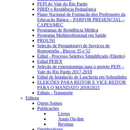
PEPI do Vale do Rio Pardo
PIBID e Residência Pedagógica
Plano Nacional de Formação dos Professores da
Educação Básica – PARFOR PRESENCIAL –
CAPES/MEC
Programas de Residência Médica
Programa Multiprofissional em Saúde
PROUNI
Seleção de Prestadora(s) de Serviços de
Reprografia - Blocos 35 e 52
Edital - Processo Seletivo Simplificado (Direito)
Edital PEIEX
Seleção de extensionistas para o projeto PEPI –
Vale do Rio Pardo 2017-2018
Edital de Instalação de Lancheria em Sobradinho
ELEIÇÕES PARA REITOR E VICE-REITOR
PARA O MANDATO 2018/2021
Editais - Transporte
Editora
Quem Somos
Publicações
Livros
Anais On-line
Revistas
Distribuidores