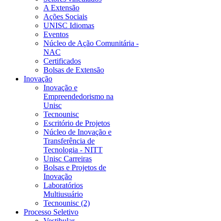
A Extensão
Ações Sociais
UNISC Idiomas
Eventos
Núcleo de Ação Comunitária -
NAC
Certificados
Bolsas de Extensão
Inovação
Inovação e
Empreendedorismo na
Unisc
Tecnounisc
Escritório de Projetos
Núcleo de Inovação e
Transferência de
Tecnologia - NITT
Unisc Carreiras
Bolsas e Projetos de
Inovação
Laboratórios
Multiusuário
Tecnounisc (2)
Processo Seletivo
Vestibular