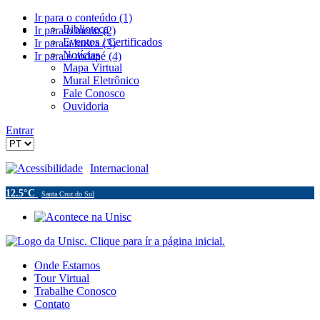
Ir para o conteúdo (1)
Biblioteca
Ir para o menu (2)
Eventos / Certificados
Ir para a busca (3)
Notícias
Ir para o rodapé (4)
Mapa Virtual
Mural Eletrônico
Fale Conosco
Ouvidoria
Entrar
Acessibilidade
Internacional
12.5°C
Santa Cruz do Sul
Onde Estamos
Tour Virtual
Trabalhe Conosco
Contato