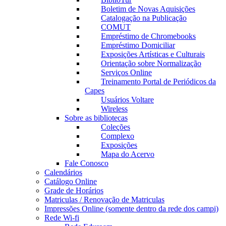
Boletim de Novas Aquisições
Catalogação na Publicação
COMUT
Empréstimo de Chromebooks
Empréstimo Domiciliar
Exposições Artísticas e Culturais
Orientação sobre Normalização
Serviços Online
Treinamento Portal de Periódicos da
Capes
Usuários Voltare
Wireless
Sobre as bibliotecas
Coleções
Complexo
Exposições
Mapa do Acervo
Fale Conosco
Calendários
Catálogo Online
Grade de Horários
Matriculas / Renovação de Matriculas
Impressões Online (somente dentro da rede dos campi)
Rede Wi-fi