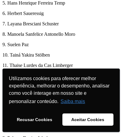
5. Hans Henrique Ferreira Temp
6. Herbert Saueressig
7. Layana Bresciani Schuster
8. Manoela Sanfelice Antonello Moro
9. Suelen Paz
10. Tainá Yakira Stölben
11. Thaise Lurdes da Cas Limberger
Utilizamos cookies para oferecer melhor
Utilizamos cookies para oferecer melhor
experiência, melhorar o desempenho, analisar
experiência, melhorar o desempenho, analisar
JORNALISMO
como você interage em nosso site e
como você interage em nosso site e
1. Lucas Souza Malheiros
personalizar conteúdo.
personalizar conteúdo.
Saiba mais
Saiba mais
PRODUÇÃO EM MÍDIA AUDIOVISUAL
Recusar Cookies
Recusar Cookies
Aceitar Cookies
Aceitar Cookies
1. Nathália Luiza Schmidt Geiss