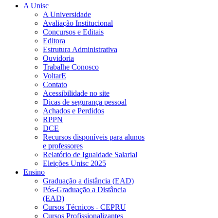
A Unisc
A Universidade
Avaliação Institucional
Concursos e Editais
Editora
Estrutura Administrativa
Ouvidoria
Trabalhe Conosco
VoltarE
Contato
Acessibilidade no site
Dicas de segurança pessoal
Achados e Perdidos
RPPN
DCE
Recursos disponíveis para alunos
e professores
Relatório de Igualdade Salarial
Eleições Unisc 2025
Ensino
Graduação a distância (EAD)
Pós-Graduação a Distância
(EAD)
Cursos Técnicos - CEPRU
Cursos Profissionalizantes