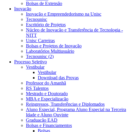
Bolsas de Extensão
Inovação
Inovação e Empreendedorismo na Unisc
Tecnounisc
Escritório de Projetos
Núcleo de Inovação e Transferência de Tecnologia -
NITT
Unisc Carreiras
Bolsas e Projetos de Inovação
Laboratórios Multiusuário
Tecnounisc (2)
Processo Seletivo
Vestibular
Vestibular
Download das Provas
Professor do Amanhã
RS Talentos
Mestrado e Doutorado
MBA e Especialização
Reingressos, Transferências e Diplomados
Aluno Especial, Programa Aluno Especial na Terceira
Idade e Aluno Ouvinte
Graduação EAD
Bolsas e Financiamentos
Bolsas