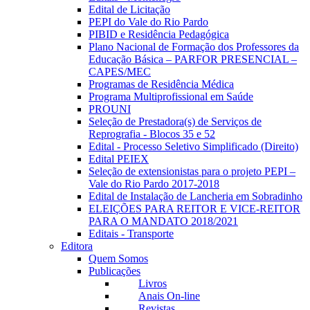
Edital de Licitação
PEPI do Vale do Rio Pardo
PIBID e Residência Pedagógica
Plano Nacional de Formação dos Professores da
Educação Básica – PARFOR PRESENCIAL –
CAPES/MEC
Programas de Residência Médica
Programa Multiprofissional em Saúde
PROUNI
Seleção de Prestadora(s) de Serviços de
Reprografia - Blocos 35 e 52
Edital - Processo Seletivo Simplificado (Direito)
Edital PEIEX
Seleção de extensionistas para o projeto PEPI –
Vale do Rio Pardo 2017-2018
Edital de Instalação de Lancheria em Sobradinho
ELEIÇÕES PARA REITOR E VICE-REITOR
PARA O MANDATO 2018/2021
Editais - Transporte
Editora
Quem Somos
Publicações
Livros
Anais On-line
Revistas