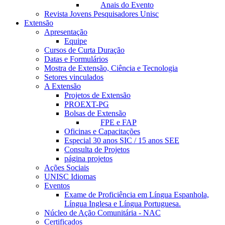
Anais do Evento
Revista Jovens Pesquisadores Unisc
Extensão
Apresentação
Equipe
Cursos de Curta Duração
Datas e Formulários
Mostra de Extensão, Ciência e Tecnologia
Setores vinculados
A Extensão
Projetos de Extensão
PROEXT-PG
Bolsas de Extensão
FPE e FAP
Oficinas e Capacitações
Especial 30 anos SIC / 15 anos SEE
Consulta de Projetos
página projetos
Ações Sociais
UNISC Idiomas
Eventos
Exame de Proficiência em Língua Espanhola,
Língua Inglesa e Língua Portuguesa.
Núcleo de Ação Comunitária - NAC
Certificados