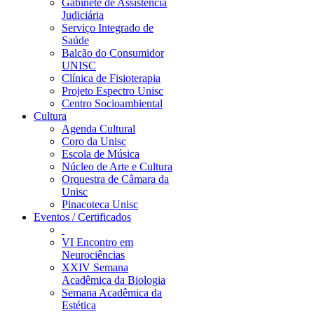
Gabinete de Assistência
Judiciária
Serviço Integrado de
Saúde
Balcão do Consumidor
UNISC
Clínica de Fisioterapia
Projeto Espectro Unisc
Centro Socioambiental
Cultura
Agenda Cultural
Coro da Unisc
Escola de Música
Núcleo de Arte e Cultura
Orquestra de Câmara da
Unisc
Pinacoteca Unisc
Eventos / Certificados
VI Encontro em
Neurociências
XXIV Semana
Acadêmica da Biologia
Semana Acadêmica da
Estética