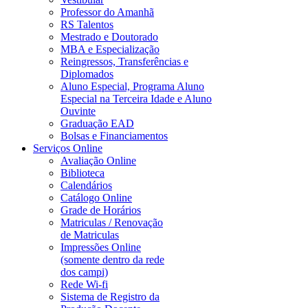
Professor do Amanhã
RS Talentos
Mestrado e Doutorado
MBA e Especialização
Reingressos, Transferências e
Diplomados
Aluno Especial, Programa Aluno
Especial na Terceira Idade e Aluno
Ouvinte
Graduação EAD
Bolsas e Financiamentos
Serviços Online
Avaliação Online
Biblioteca
Calendários
Catálogo Online
Grade de Horários
Matriculas / Renovação
de Matriculas
Impressões Online
(somente dentro da rede
dos campi)
Rede Wi-fi
Sistema de Registro da