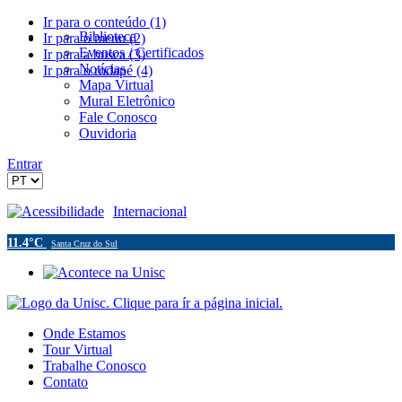
Ir para o conteúdo (1)
Biblioteca
Ir para o menu (2)
Eventos / Certificados
Ir para a busca (3)
Notícias
Ir para o rodapé (4)
Mapa Virtual
Mural Eletrônico
Fale Conosco
Ouvidoria
Entrar
Acessibilidade
Internacional
11.4°C
Santa Cruz do Sul
Onde Estamos
Tour Virtual
Trabalhe Conosco
Contato