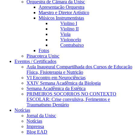
Orquestra de Câmara da Unisc
Apresentação Orquestra
Maestro e Diretor Artístico
Músicos Instrumentistas
Violino I
Violino II
Viola
Violoncelo
Contrabaixo
Fotos
Pinacoteca Unisc
Eventos / Certificados
Aula Inaugural Compartilhada dos Cursos de Educação
Física, Fisioterapia e Nutrição
VI Encontro em Neurociências
XXIV Semana Acadêmica da Biologia
Semana Acadêmica da Estética
PRIMEIROS SOCORROS NO CONTEXTO
ESCOLAR: Crise convulsiva, Ferimentos e
Traumatismo Dentário
Notícias
Jornal da Unisc
Notícias
Imprensa
Blog EAD