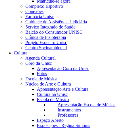
Matricule-se agora
Complexo Esportivo
Conexões
Farmácia Unisc
Gabinete de Assistência Judiciária
Serviço Integrado de Saúde
Balcão do Consumidor UNISC
Clínica de Fisioterapia
Projeto Espectro Unisc
Centro Socioambiental
Cultura
Agenda Cultural
Coro da Unisc
Apresentação Coro da Unisc
Fotos
Escola de Música
Núcleo de Arte e Cultura
Apresentação Arte e Cultura
Cultura na Unisc
Escola de Música
Apresentação Escola de Música
Instrumentos
Professores
Espaço Aberto
Exposições - Regina Simonis