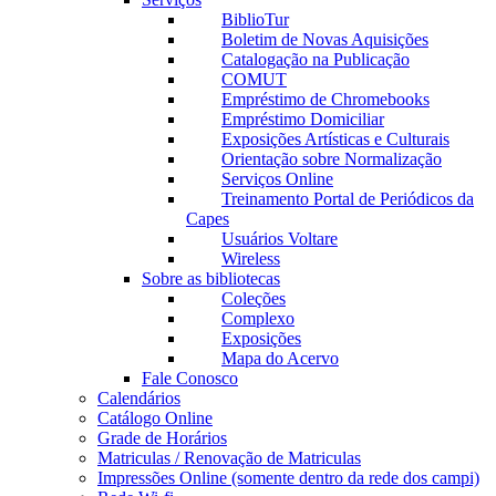
BiblioTur
Boletim de Novas Aquisições
Catalogação na Publicação
COMUT
Empréstimo de Chromebooks
Empréstimo Domiciliar
Exposições Artísticas e Culturais
Orientação sobre Normalização
Serviços Online
Treinamento Portal de Periódicos da
Capes
Usuários Voltare
Wireless
Sobre as bibliotecas
Coleções
Complexo
Exposições
Mapa do Acervo
Fale Conosco
Calendários
Catálogo Online
Grade de Horários
Matriculas / Renovação de Matriculas
Impressões Online (somente dentro da rede dos campi)