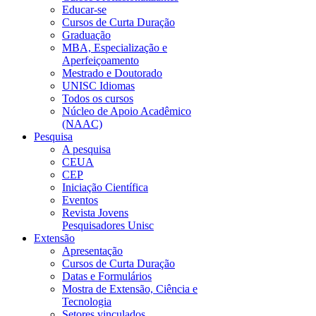
Educar-se
Cursos de Curta Duração
Graduação
MBA, Especialização e
Aperfeiçoamento
Mestrado e Doutorado
UNISC Idiomas
Todos os cursos
Núcleo de Apoio Acadêmico
(NAAC)
Pesquisa
A pesquisa
CEUA
CEP
Iniciação Científica
Eventos
Revista Jovens
Pesquisadores Unisc
Extensão
Apresentação
Cursos de Curta Duração
Datas e Formulários
Mostra de Extensão, Ciência e
Tecnologia
Setores vinculados