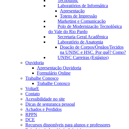
Tecnounisc
Laboratórios de Informática
Apresentação
Totens de Impressão
Marketing e Comunicação
Polo de Modernização Tecnológica
do Vale do Rio Pardo
Secretaria Geral Acadêmica
Laboratório de Anatomia
Doação de Corpos/Órgãos/Tecidos
na UNISC e HSC. Por quê? Como?
UNISC Carreiras (Estágios)
Ouvidoria
Apresentação Ouvidoria
Formulário Online
Trabalhe Conosco
Trabalhe Conosco
VoltarE
Contato
Acessibilidade no site
Dicas de segurança pessoal
Achados e Perdidos
RPPN
DCE
Recursos disponíveis para alunos e professores