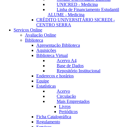
UNICRED - Medicina
Linha de Financiamento Estudantil
ALUME - Medicina
CRÉDITO UNIVERSITÁRIO SICREDI -
CENTRO SERRA
Serviços Online
Avaliação Online
Biblioteca
Apresentação Biblioteca
Aquisições
Biblioteca Virtual
Acervo A4
Base de Dados
Repositório Institucional
Endereços e horários
Equipe
Estatísticas
Acervo
Circulação
Mais Emprestados
Livros
Periódicos
Ficha Catalográfica
Regulamento
Serviços