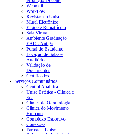
Produção Docente
Webmail
Workflow
Revistas da Unisc
Mural Eletrônico
Enquete Rematrícula
Sala Virtual
Ambiente Graduação
EAD - Antigo
Portal do Estudante
Locação de Salas e
Auditórios
Validação de
Documentos
Certificados
Serviços Comunitários
Central Analítica
Unisc Estética - Clínica e
Spa
Clínica de Odontologia
Clínica do Movimento
Humano
Complexo Esportivo
Conexões
Farmácia Unisc