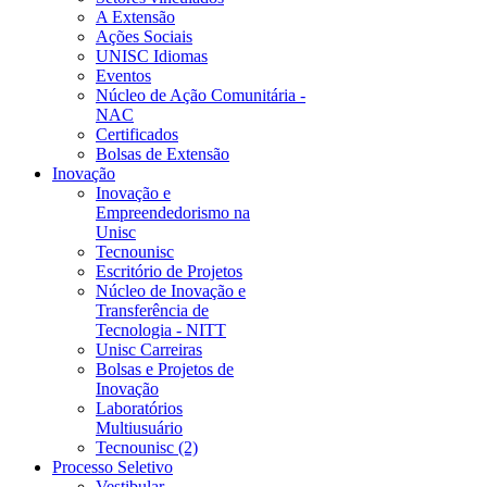
A Extensão
Ações Sociais
UNISC Idiomas
Eventos
Núcleo de Ação Comunitária -
NAC
Certificados
Bolsas de Extensão
Inovação
Inovação e
Empreendedorismo na
Unisc
Tecnounisc
Escritório de Projetos
Núcleo de Inovação e
Transferência de
Tecnologia - NITT
Unisc Carreiras
Bolsas e Projetos de
Inovação
Laboratórios
Multiusuário
Tecnounisc (2)
Processo Seletivo
Vestibular