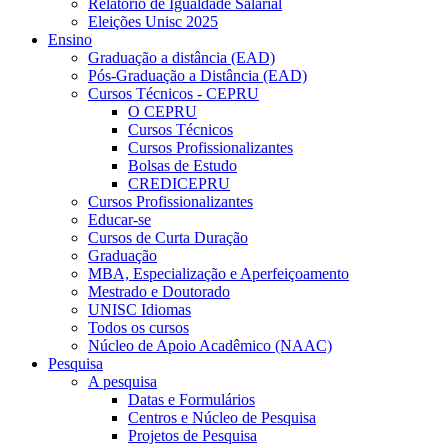
Relatório de Igualdade Salarial
Eleições Unisc 2025
Ensino
Graduação a distância (EAD)
Pós-Graduação a Distância (EAD)
Cursos Técnicos - CEPRU
O CEPRU
Cursos Técnicos
Cursos Profissionalizantes
Bolsas de Estudo
CREDICEPRU
Cursos Profissionalizantes
Educar-se
Cursos de Curta Duração
Graduação
MBA, Especialização e Aperfeiçoamento
Mestrado e Doutorado
UNISC Idiomas
Todos os cursos
Núcleo de Apoio Acadêmico (NAAC)
Pesquisa
A pesquisa
Datas e Formulários
Centros e Núcleo de Pesquisa
Projetos de Pesquisa