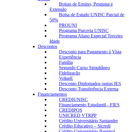
Bolsas de Ensino, Pesquisa e
Extensão
Bolsa de Estudo UNISC Parcial de
50%
PROUNI
Programa Parceria UNISC
Programa Aluno Especial Terceira
Idade
Descontos
Desconto para Pagamento à Vista
Experiência
Família
Segundo Curso Simultâneo
Fidelização
VoltarE
Desconto Diplomados outras IES
Desconto Transferência Externa
Financiamentos
CREDIUNISC
Financiamento Estudantil - FIES
CREDIPOS
UNICRED VTRPP
Crédito Universitário Santander
Crédito Educativo – Sicredi
Crédito Universitário Banrisul