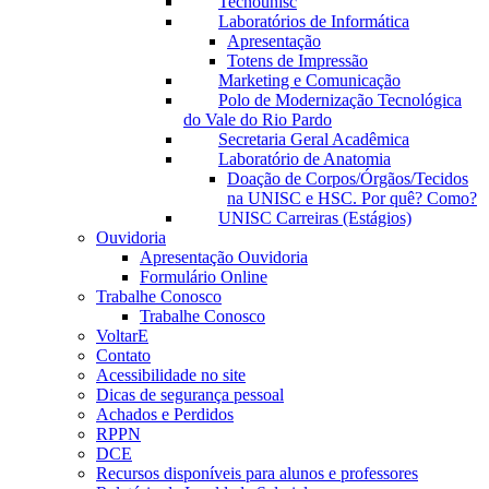
Tecnounisc
Laboratórios de Informática
Apresentação
Totens de Impressão
Marketing e Comunicação
Polo de Modernização Tecnológica
do Vale do Rio Pardo
Secretaria Geral Acadêmica
Laboratório de Anatomia
Doação de Corpos/Órgãos/Tecidos
na UNISC e HSC. Por quê? Como?
UNISC Carreiras (Estágios)
Ouvidoria
Apresentação Ouvidoria
Formulário Online
Trabalhe Conosco
Trabalhe Conosco
VoltarE
Contato
Acessibilidade no site
Dicas de segurança pessoal
Achados e Perdidos
RPPN
DCE
Recursos disponíveis para alunos e professores