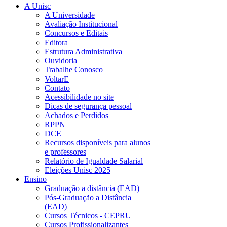
A Unisc
A Universidade
Avaliação Institucional
Concursos e Editais
Editora
Estrutura Administrativa
Ouvidoria
Trabalhe Conosco
VoltarE
Contato
Acessibilidade no site
Dicas de segurança pessoal
Achados e Perdidos
RPPN
DCE
Recursos disponíveis para alunos
e professores
Relatório de Igualdade Salarial
Eleições Unisc 2025
Ensino
Graduação a distância (EAD)
Pós-Graduação a Distância
(EAD)
Cursos Técnicos - CEPRU
Cursos Profissionalizantes