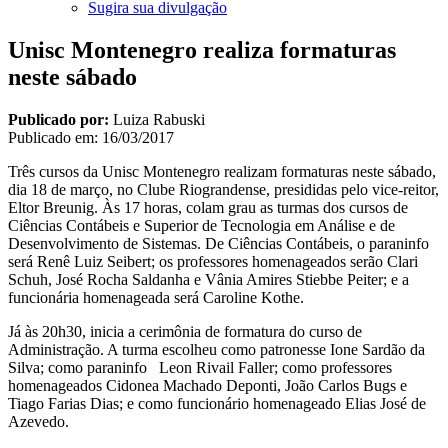
Sugira sua divulgação
Unisc Montenegro realiza formaturas
neste sábado
Publicado por:
Luiza Rabuski
Publicado em:
16/03/2017
Três cursos da Unisc Montenegro realizam formaturas neste sábado,
dia 18 de março, no Clube Riograndense, presididas pelo vice-reitor,
Eltor Breunig. Às 17 horas, colam grau as turmas dos cursos de
Ciências Contábeis e Superior de Tecnologia em Análise e de
Desenvolvimento de Sistemas. De Ciências Contábeis, o paraninfo
será Renê Luiz Seibert; os professores homenageados serão Clari
Schuh, José Rocha Saldanha e Vânia Amires Stiebbe Peiter; e a
funcionária homenageada será Caroline Kothe.
Já às 20h30, inicia a cerimônia de formatura do curso de
Administração. A turma escolheu como patronesse Ione Sardão da
Silva; como paraninfo Leon Rivail Faller; como professores
homenageados Cidonea Machado Deponti, João Carlos Bugs e
Tiago Farias Dias; e como funcionário homenageado Elias José de
Azevedo.