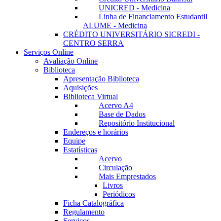
UNICRED - Medicina
Linha de Financiamento Estudantil
ALUME - Medicina
CRÉDITO UNIVERSITÁRIO SICREDI -
CENTRO SERRA
Serviços Online
Avaliação Online
Biblioteca
Apresentação Biblioteca
Aquisições
Biblioteca Virtual
Acervo A4
Base de Dados
Repositório Institucional
Endereços e horários
Equipe
Estatísticas
Acervo
Circulação
Mais Emprestados
Livros
Periódicos
Ficha Catalográfica
Regulamento
Serviços