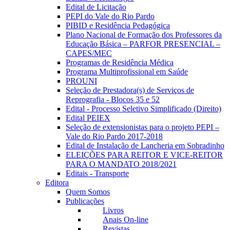
Edital de Licitação
PEPI do Vale do Rio Pardo
PIBID e Residência Pedagógica
Plano Nacional de Formação dos Professores da
Educação Básica – PARFOR PRESENCIAL –
CAPES/MEC
Programas de Residência Médica
Programa Multiprofissional em Saúde
PROUNI
Seleção de Prestadora(s) de Serviços de
Reprografia - Blocos 35 e 52
Edital - Processo Seletivo Simplificado (Direito)
Edital PEIEX
Seleção de extensionistas para o projeto PEPI –
Vale do Rio Pardo 2017-2018
Edital de Instalação de Lancheria em Sobradinho
ELEIÇÕES PARA REITOR E VICE-REITOR
PARA O MANDATO 2018/2021
Editais - Transporte
Editora
Quem Somos
Publicações
Livros
Anais On-line
Revistas