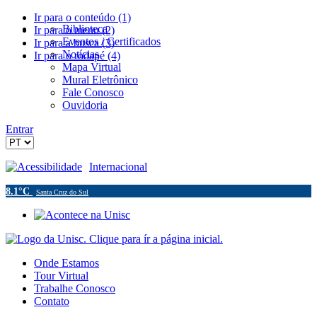
Ir para o conteúdo (1)
Biblioteca
Ir para o menu (2)
Eventos / Certificados
Ir para a busca (3)
Notícias
Ir para o rodapé (4)
Mapa Virtual
Mural Eletrônico
Fale Conosco
Ouvidoria
Entrar
Acessibilidade
Internacional
8.1°C
Santa Cruz do Sul
Onde Estamos
Tour Virtual
Trabalhe Conosco
Contato