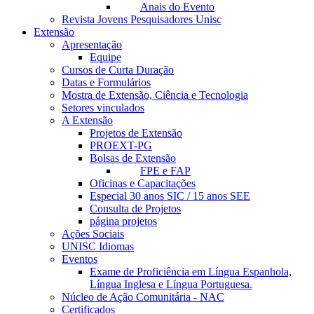
Anais do Evento
Revista Jovens Pesquisadores Unisc
Extensão
Apresentação
Equipe
Cursos de Curta Duração
Datas e Formulários
Mostra de Extensão, Ciência e Tecnologia
Setores vinculados
A Extensão
Projetos de Extensão
PROEXT-PG
Bolsas de Extensão
FPE e FAP
Oficinas e Capacitações
Especial 30 anos SIC / 15 anos SEE
Consulta de Projetos
página projetos
Ações Sociais
UNISC Idiomas
Eventos
Exame de Proficiência em Língua Espanhola,
Língua Inglesa e Língua Portuguesa.
Núcleo de Ação Comunitária - NAC
Certificados