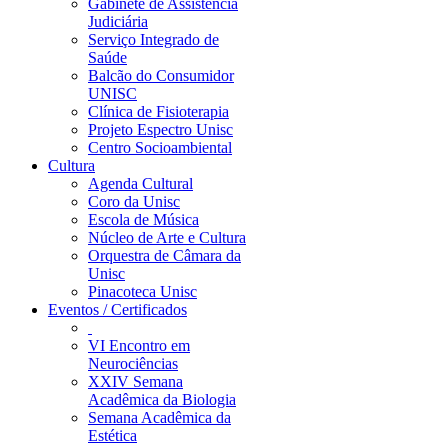
Gabinete de Assistência
Judiciária
Serviço Integrado de
Saúde
Balcão do Consumidor
UNISC
Clínica de Fisioterapia
Projeto Espectro Unisc
Centro Socioambiental
Cultura
Agenda Cultural
Coro da Unisc
Escola de Música
Núcleo de Arte e Cultura
Orquestra de Câmara da
Unisc
Pinacoteca Unisc
Eventos / Certificados
VI Encontro em
Neurociências
XXIV Semana
Acadêmica da Biologia
Semana Acadêmica da
Estética