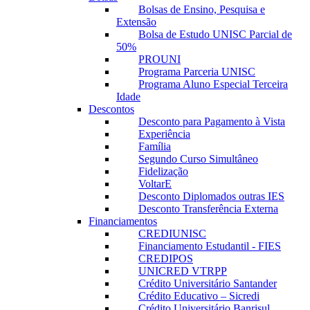
Bolsas de Ensino, Pesquisa e
Extensão
Bolsa de Estudo UNISC Parcial de
50%
PROUNI
Programa Parceria UNISC
Programa Aluno Especial Terceira
Idade
Descontos
Desconto para Pagamento à Vista
Experiência
Família
Segundo Curso Simultâneo
Fidelização
VoltarE
Desconto Diplomados outras IES
Desconto Transferência Externa
Financiamentos
CREDIUNISC
Financiamento Estudantil - FIES
CREDIPOS
UNICRED VTRPP
Crédito Universitário Santander
Crédito Educativo – Sicredi
Crédito Universitário Banrisul