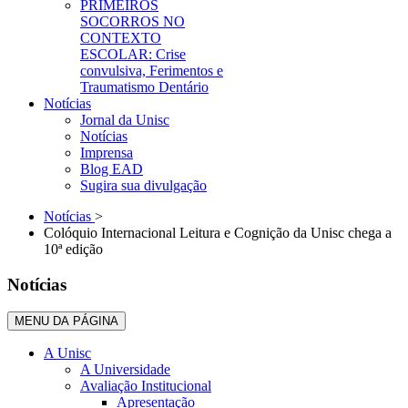
PRIMEIROS
SOCORROS NO
CONTEXTO
ESCOLAR: Crise
convulsiva, Ferimentos e
Traumatismo Dentário
Notícias
Jornal da Unisc
Notícias
Imprensa
Blog EAD
Sugira sua divulgação
Notícias
>
Colóquio Internacional Leitura e Cognição da Unisc chega a
10ª edição
Notícias
MENU DA PÁGINA
A Unisc
A Universidade
Avaliação Institucional
Apresentação