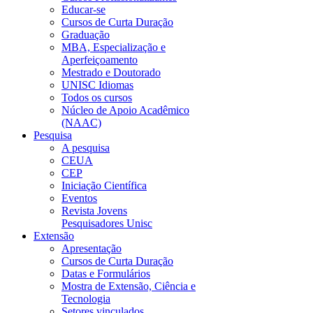
Educar-se
Cursos de Curta Duração
Graduação
MBA, Especialização e
Aperfeiçoamento
Mestrado e Doutorado
UNISC Idiomas
Todos os cursos
Núcleo de Apoio Acadêmico
(NAAC)
Pesquisa
A pesquisa
CEUA
CEP
Iniciação Científica
Eventos
Revista Jovens
Pesquisadores Unisc
Extensão
Apresentação
Cursos de Curta Duração
Datas e Formulários
Mostra de Extensão, Ciência e
Tecnologia
Setores vinculados