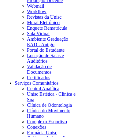
Produção Docente
Webmail
Workflow
Revistas da Unisc
Mural Eletrônico
Enquete Rematrícula
Sala Virtual
Ambiente Graduação
EAD - Antigo
Portal do Estudante
Locação de Salas e
Auditórios
Validação de
Documentos
Certificados
Serviços Comunitários
Central Analítica
Unisc Estética - Clínica e
Spa
Clínica de Odontologia
Clínica do Movimento
Humano
Complexo Esportivo
Conexões
Farmácia Unisc