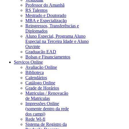
Professor do Amanhã
RS Talentos
Mestrado e Doutorado
MBA e Especialização
Reingressos, Transferências e
Diplomados
Aluno Especial, Programa Aluno
Especial na Terceira Idade e Aluno
Ouvinte
Graduação EAD
Bolsas e Financiamentos
Serviços Online
Avaliação Online
Biblioteca
Calendários
Catálogo Online
Grade de Horários
Matriculas / Renovação
de Matriculas
Impressões Online
(somente dentro da rede
dos campi)
Rede Wi-fi
Sistema de Registro da