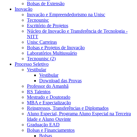
Bolsas de Extensão
Inovação
Inovação e Empreendedorismo na Unisc
Tecnounisc
Escritório de Projetos
Núcleo de Inovação e Transferência de Tecnologia -
NITT
Unisc Carreiras
Bolsas e Projetos de Inovação
Laboratórios Multiusuário
Tecnounisc (2)
Processo Seletivo
Vestibular
Vestibular
Download das Provas
Professor do Amanhã
RS Talentos
Mestrado e Doutorado
MBA e Especialização
Reingressos, Transferências e Diplomados
Aluno Especial, Programa Aluno Especial na Terceira
Idade e Aluno Ouvinte
Graduação EAD
Bolsas e Financiamentos
Bolsas