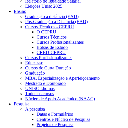
Relatório de Igualdade Salarial
Eleições Unisc 2025
Ensino
Graduação a distância (EAD)
Pós-Graduação a Distância (EAD)
Cursos Técnicos - CEPRU
O CEPRU
Cursos Técnicos
Cursos Profissionalizantes
Bolsas de Estudo
CREDICEPRU
Cursos Profissionalizantes
Educar-se
Cursos de Curta Duração
Graduação
MBA, Especialização e Aperfeiçoamento
Mestrado e Doutorado
UNISC Idiomas
Todos os cursos
Núcleo de Apoio Acadêmico (NAAC)
Pesquisa
A pesquisa
Datas e Formulários
Centros e Núcleo de Pesquisa
Projetos de Pesquisa