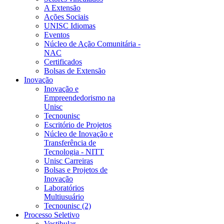
A Extensão
Ações Sociais
UNISC Idiomas
Eventos
Núcleo de Ação Comunitária -
NAC
Certificados
Bolsas de Extensão
Inovação
Inovação e
Empreendedorismo na
Unisc
Tecnounisc
Escritório de Projetos
Núcleo de Inovação e
Transferência de
Tecnologia - NITT
Unisc Carreiras
Bolsas e Projetos de
Inovação
Laboratórios
Multiusuário
Tecnounisc (2)
Processo Seletivo
Vestibular