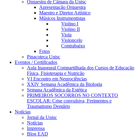
Orquestra de Câmara da Unisc
Apresentação Orquestra
Maestro e Diretor Artístico
Músicos Instrumentistas
Violino I
Violino II
Viola
Violoncelo
Contrabaixo
Fotos
Pinacoteca Unisc
Eventos / Certificados
Aula Inaugural Compartilhada dos Cursos de Educação
Física, Fisioterapia e Nutrição
VI Encontro em Neurociências
XXIV Semana Acadêmica da Biologia
Semana Acadêmica da Estética
PRIMEIROS SOCORROS NO CONTEXTO
ESCOLAR: Crise convulsiva, Ferimentos e
Traumatismo Dentário
Notícias
Jornal da Unisc
Notícias
Imprensa
Blog EAD