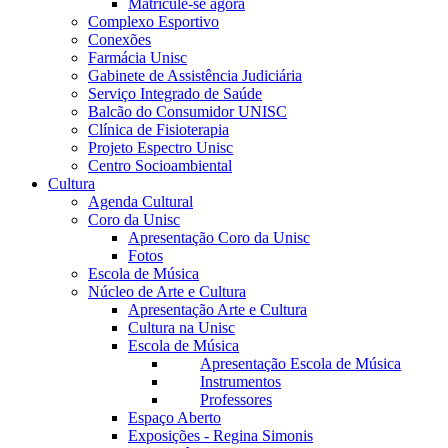
Matricule-se agora
Complexo Esportivo
Conexões
Farmácia Unisc
Gabinete de Assistência Judiciária
Serviço Integrado de Saúde
Balcão do Consumidor UNISC
Clínica de Fisioterapia
Projeto Espectro Unisc
Centro Socioambiental
Cultura
Agenda Cultural
Coro da Unisc
Apresentação Coro da Unisc
Fotos
Escola de Música
Núcleo de Arte e Cultura
Apresentação Arte e Cultura
Cultura na Unisc
Escola de Música
Apresentação Escola de Música
Instrumentos
Professores
Espaço Aberto
Exposições - Regina Simonis