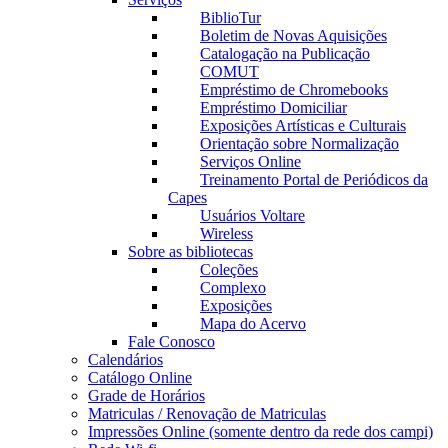
BiblioTur
Boletim de Novas Aquisições
Catalogação na Publicação
COMUT
Empréstimo de Chromebooks
Empréstimo Domiciliar
Exposições Artísticas e Culturais
Orientação sobre Normalização
Serviços Online
Treinamento Portal de Periódicos da
Capes
Usuários Voltare
Wireless
Sobre as bibliotecas
Coleções
Complexo
Exposições
Mapa do Acervo
Fale Conosco
Calendários
Catálogo Online
Grade de Horários
Matriculas / Renovação de Matriculas
Impressões Online (somente dentro da rede dos campi)