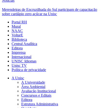
Notícias
Merendeiras de Encruzilhada do Sul participam de capacitação
sobre cardápio zero açúcar na Unisc
Portal RH
Mural
NAAC
VoltarE
Biblioteca
Central Analítica
Editora
Imprensa
Internacional
UNISC Idiomas
Unisc TV
Política de privacidade
A Unisc
A Universidade
Área Ambiental
Avaliação Institucional
Concursos e Editais
Editora
Estrutura Administrativa