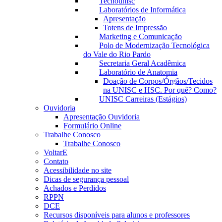
Tecnounisc
Laboratórios de Informática
Apresentação
Totens de Impressão
Marketing e Comunicação
Polo de Modernização Tecnológica
do Vale do Rio Pardo
Secretaria Geral Acadêmica
Laboratório de Anatomia
Doação de Corpos/Órgãos/Tecidos
na UNISC e HSC. Por quê? Como?
UNISC Carreiras (Estágios)
Ouvidoria
Apresentação Ouvidoria
Formulário Online
Trabalhe Conosco
Trabalhe Conosco
VoltarE
Contato
Acessibilidade no site
Dicas de segurança pessoal
Achados e Perdidos
RPPN
DCE
Recursos disponíveis para alunos e professores