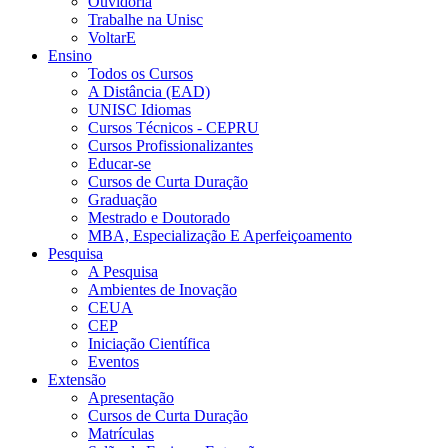
Ouvidoria
Trabalhe na Unisc
VoltarE
Ensino
Todos os Cursos
A Distância (EAD)
UNISC Idiomas
Cursos Técnicos - CEPRU
Cursos Profissionalizantes
Educar-se
Cursos de Curta Duração
Graduação
Mestrado e Doutorado
MBA, Especialização E Aperfeiçoamento
Pesquisa
A Pesquisa
Ambientes de Inovação
CEUA
CEP
Iniciação Científica
Eventos
Extensão
Apresentação
Cursos de Curta Duração
Matrículas