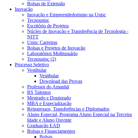
Bolsas de Extensão
Inovação
Inovação e Empreendedorismo na Unisc
Tecnounisc
Escritório de Projetos
Núcleo de Inovação e Transferência de Tecnologia -
NITT
Unisc Carreiras
Bolsas e Projetos de Inovação
Laboratórios Multiusuário
Tecnounisc (2)
Processo Seletivo
Vestibular
Vestibular
Download das Provas
Professor do Amanhã
RS Talentos
Mestrado e Doutorado
MBA e Especialização
Reingressos, Transferências e Diplomados
Aluno Especial, Programa Aluno Especial na Terceira
Idade e Aluno Ouvinte
Graduação EAD
Bolsas e Financiamentos
Bolsas