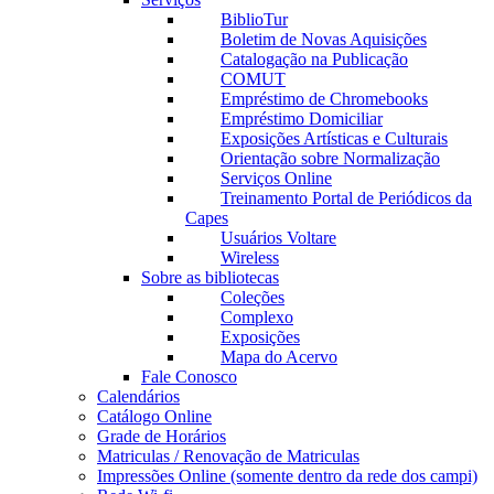
BiblioTur
Boletim de Novas Aquisições
Catalogação na Publicação
COMUT
Empréstimo de Chromebooks
Empréstimo Domiciliar
Exposições Artísticas e Culturais
Orientação sobre Normalização
Serviços Online
Treinamento Portal de Periódicos da
Capes
Usuários Voltare
Wireless
Sobre as bibliotecas
Coleções
Complexo
Exposições
Mapa do Acervo
Fale Conosco
Calendários
Catálogo Online
Grade de Horários
Matriculas / Renovação de Matriculas
Impressões Online (somente dentro da rede dos campi)