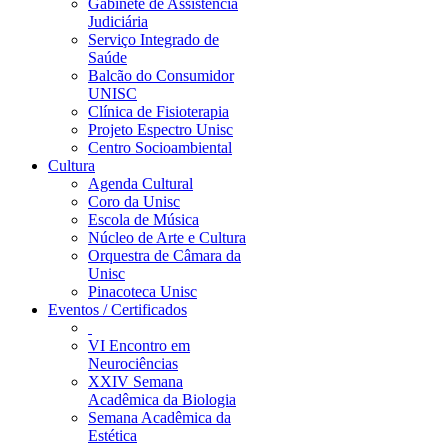
Gabinete de Assistência
Judiciária
Serviço Integrado de
Saúde
Balcão do Consumidor
UNISC
Clínica de Fisioterapia
Projeto Espectro Unisc
Centro Socioambiental
Cultura
Agenda Cultural
Coro da Unisc
Escola de Música
Núcleo de Arte e Cultura
Orquestra de Câmara da
Unisc
Pinacoteca Unisc
Eventos / Certificados
VI Encontro em
Neurociências
XXIV Semana
Acadêmica da Biologia
Semana Acadêmica da
Estética