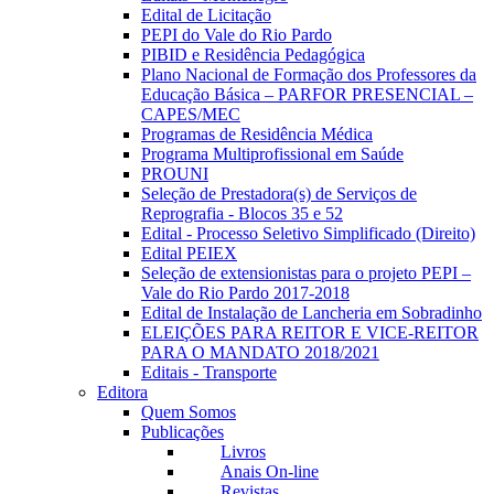
Edital de Licitação
PEPI do Vale do Rio Pardo
PIBID e Residência Pedagógica
Plano Nacional de Formação dos Professores da
Educação Básica – PARFOR PRESENCIAL –
CAPES/MEC
Programas de Residência Médica
Programa Multiprofissional em Saúde
PROUNI
Seleção de Prestadora(s) de Serviços de
Reprografia - Blocos 35 e 52
Edital - Processo Seletivo Simplificado (Direito)
Edital PEIEX
Seleção de extensionistas para o projeto PEPI –
Vale do Rio Pardo 2017-2018
Edital de Instalação de Lancheria em Sobradinho
ELEIÇÕES PARA REITOR E VICE-REITOR
PARA O MANDATO 2018/2021
Editais - Transporte
Editora
Quem Somos
Publicações
Livros
Anais On-line
Revistas