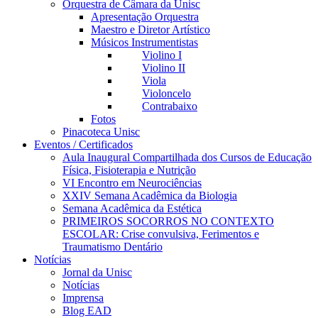
Orquestra de Câmara da Unisc
Apresentação Orquestra
Maestro e Diretor Artístico
Músicos Instrumentistas
Violino I
Violino II
Viola
Violoncelo
Contrabaixo
Fotos
Pinacoteca Unisc
Eventos / Certificados
Aula Inaugural Compartilhada dos Cursos de Educação
Física, Fisioterapia e Nutrição
VI Encontro em Neurociências
XXIV Semana Acadêmica da Biologia
Semana Acadêmica da Estética
PRIMEIROS SOCORROS NO CONTEXTO
ESCOLAR: Crise convulsiva, Ferimentos e
Traumatismo Dentário
Notícias
Jornal da Unisc
Notícias
Imprensa
Blog EAD