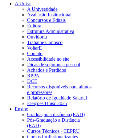
A Unisc
A Universidade
Avaliação Institucional
Concursos e Editais
Editora
Estrutura Administrativa
Ouvidoria
Trabalhe Conosco
VoltarE
Contato
Acessibilidade no site
Dicas de segurança pessoal
Achados e Perdidos
RPPN
DCE
Recursos disponíveis para alunos
e professores
Relatório de Igualdade Salarial
Eleições Unisc 2025
Ensino
Graduação a distância (EAD)
Pós-Graduação a Distância
(EAD)
Cursos Técnicos - CEPRU
Cursos Profissionalizantes