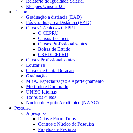
Relatório de Igualdade Salarial
Eleições Unisc 2025
Ensino
Graduação a distância (EAD)
Pós-Graduação a Distância (EAD)
Cursos Técnicos - CEPRU
O CEPRU
Cursos Técnicos
Cursos Profissionalizantes
Bolsas de Estudo
CREDICEPRU
Cursos Profissionalizantes
Educar-se
Cursos de Curta Duração
Graduação
MBA, Especialização e Aperfeiçoamento
Mestrado e Doutorado
UNISC Idiomas
Todos os cursos
Núcleo de Apoio Acadêmico (NAAC)
Pesquisa
A pesquisa
Datas e Formulários
Centros e Núcleo de Pesquisa
Projetos de Pesquisa