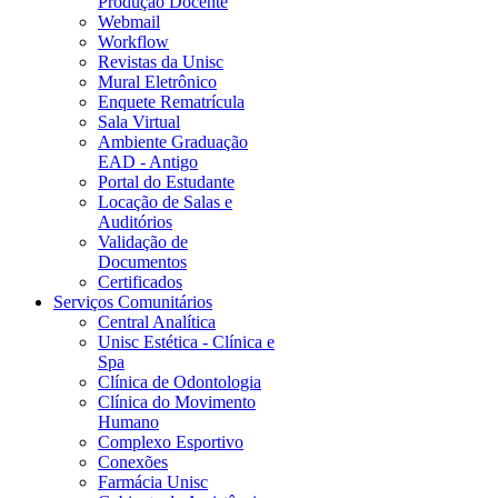
Produção Docente
Webmail
Workflow
Revistas da Unisc
Mural Eletrônico
Enquete Rematrícula
Sala Virtual
Ambiente Graduação
EAD - Antigo
Portal do Estudante
Locação de Salas e
Auditórios
Validação de
Documentos
Certificados
Serviços Comunitários
Central Analítica
Unisc Estética - Clínica e
Spa
Clínica de Odontologia
Clínica do Movimento
Humano
Complexo Esportivo
Conexões
Farmácia Unisc