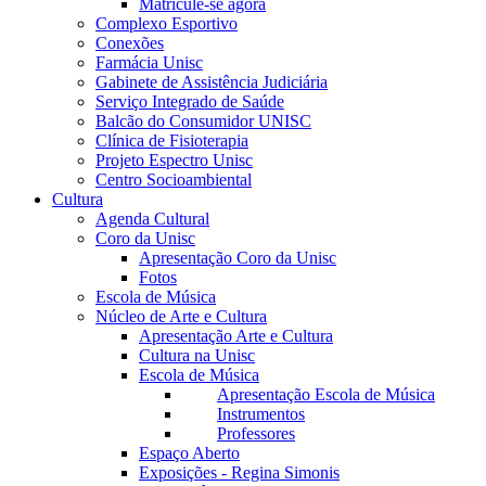
Matricule-se agora
Complexo Esportivo
Conexões
Farmácia Unisc
Gabinete de Assistência Judiciária
Serviço Integrado de Saúde
Balcão do Consumidor UNISC
Clínica de Fisioterapia
Projeto Espectro Unisc
Centro Socioambiental
Cultura
Agenda Cultural
Coro da Unisc
Apresentação Coro da Unisc
Fotos
Escola de Música
Núcleo de Arte e Cultura
Apresentação Arte e Cultura
Cultura na Unisc
Escola de Música
Apresentação Escola de Música
Instrumentos
Professores
Espaço Aberto
Exposições - Regina Simonis