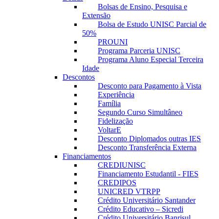
Bolsas de Ensino, Pesquisa e
Extensão
Bolsa de Estudo UNISC Parcial de
50%
PROUNI
Programa Parceria UNISC
Programa Aluno Especial Terceira
Idade
Descontos
Desconto para Pagamento à Vista
Experiência
Família
Segundo Curso Simultâneo
Fidelização
VoltarE
Desconto Diplomados outras IES
Desconto Transferência Externa
Financiamentos
CREDIUNISC
Financiamento Estudantil - FIES
CREDIPOS
UNICRED VTRPP
Crédito Universitário Santander
Crédito Educativo – Sicredi
Crédito Universitário Banrisul