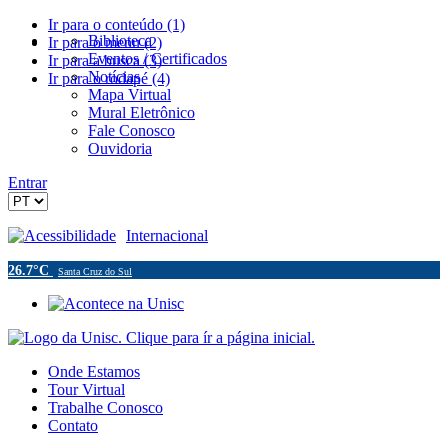
Ir para o conteúdo (1)
Biblioteca
Ir para o menu (2)
Eventos / Certificados
Ir para a busca (3)
Notícias
Ir para o rodapé (4)
Mapa Virtual
Mural Eletrônico
Fale Conosco
Ouvidoria
Entrar
Acessibilidade
Internacional
26.7°C
Santa Cruz do Sul
Onde Estamos
Tour Virtual
Trabalhe Conosco
Contato