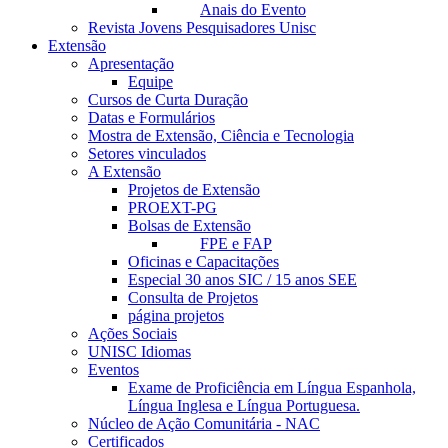
Anais do Evento
Revista Jovens Pesquisadores Unisc
Extensão
Apresentação
Equipe
Cursos de Curta Duração
Datas e Formulários
Mostra de Extensão, Ciência e Tecnologia
Setores vinculados
A Extensão
Projetos de Extensão
PROEXT-PG
Bolsas de Extensão
FPE e FAP
Oficinas e Capacitações
Especial 30 anos SIC / 15 anos SEE
Consulta de Projetos
página projetos
Ações Sociais
UNISC Idiomas
Eventos
Exame de Proficiência em Língua Espanhola,
Língua Inglesa e Língua Portuguesa.
Núcleo de Ação Comunitária - NAC
Certificados