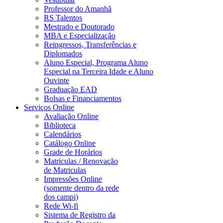
Professor do Amanhã
RS Talentos
Mestrado e Doutorado
MBA e Especialização
Reingressos, Transferências e
Diplomados
Aluno Especial, Programa Aluno
Especial na Terceira Idade e Aluno
Ouvinte
Graduação EAD
Bolsas e Financiamentos
Serviços Online
Avaliação Online
Biblioteca
Calendários
Catálogo Online
Grade de Horários
Matriculas / Renovação
de Matriculas
Impressões Online
(somente dentro da rede
dos campi)
Rede Wi-fi
Sistema de Registro da