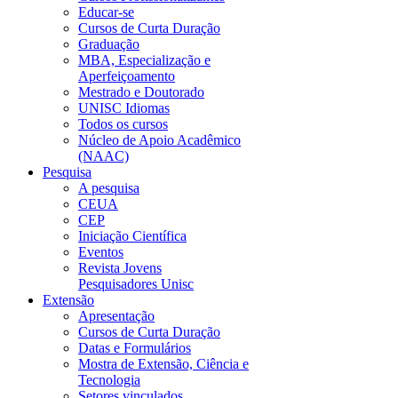
Educar-se
Cursos de Curta Duração
Graduação
MBA, Especialização e
Aperfeiçoamento
Mestrado e Doutorado
UNISC Idiomas
Todos os cursos
Núcleo de Apoio Acadêmico
(NAAC)
Pesquisa
A pesquisa
CEUA
CEP
Iniciação Científica
Eventos
Revista Jovens
Pesquisadores Unisc
Extensão
Apresentação
Cursos de Curta Duração
Datas e Formulários
Mostra de Extensão, Ciência e
Tecnologia
Setores vinculados