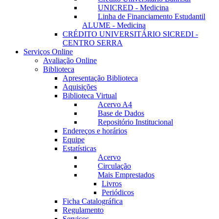
UNICRED - Medicina
Linha de Financiamento Estudantil
ALUME - Medicina
CRÉDITO UNIVERSITÁRIO SICREDI -
CENTRO SERRA
Serviços Online
Avaliação Online
Biblioteca
Apresentação Biblioteca
Aquisições
Biblioteca Virtual
Acervo A4
Base de Dados
Repositório Institucional
Endereços e horários
Equipe
Estatísticas
Acervo
Circulação
Mais Emprestados
Livros
Periódicos
Ficha Catalográfica
Regulamento
Serviços