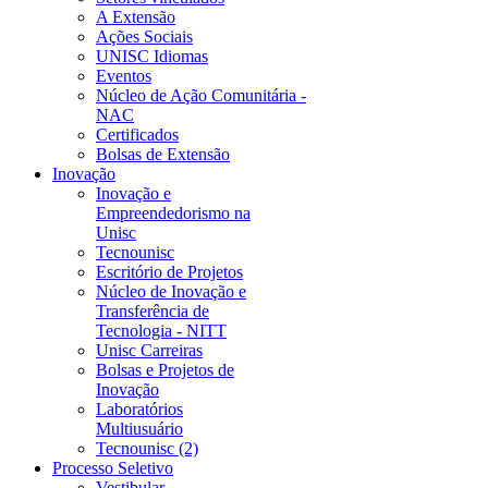
A Extensão
Ações Sociais
UNISC Idiomas
Eventos
Núcleo de Ação Comunitária -
NAC
Certificados
Bolsas de Extensão
Inovação
Inovação e
Empreendedorismo na
Unisc
Tecnounisc
Escritório de Projetos
Núcleo de Inovação e
Transferência de
Tecnologia - NITT
Unisc Carreiras
Bolsas e Projetos de
Inovação
Laboratórios
Multiusuário
Tecnounisc (2)
Processo Seletivo
Vestibular