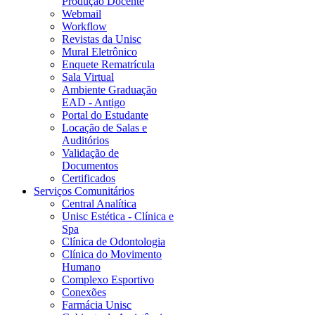
Produção Docente
Webmail
Workflow
Revistas da Unisc
Mural Eletrônico
Enquete Rematrícula
Sala Virtual
Ambiente Graduação
EAD - Antigo
Portal do Estudante
Locação de Salas e
Auditórios
Validação de
Documentos
Certificados
Serviços Comunitários
Central Analítica
Unisc Estética - Clínica e
Spa
Clínica de Odontologia
Clínica do Movimento
Humano
Complexo Esportivo
Conexões
Farmácia Unisc