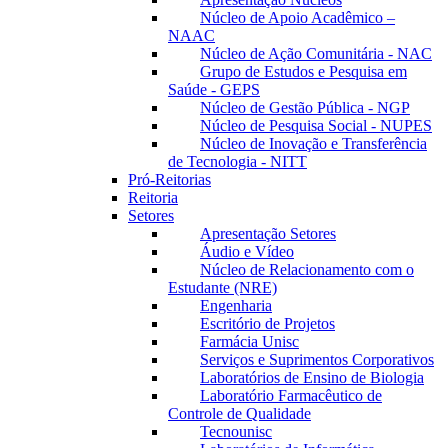
Núcleo de Apoio Acadêmico –
NAAC
Núcleo de Ação Comunitária - NAC
Grupo de Estudos e Pesquisa em
Saúde - GEPS
Núcleo de Gestão Pública - NGP
Núcleo de Pesquisa Social - NUPES
Núcleo de Inovação e Transferência
de Tecnologia - NITT
Pró-Reitorias
Reitoria
Setores
Apresentação Setores
Áudio e Vídeo
Núcleo de Relacionamento com o
Estudante (NRE)
Engenharia
Escritório de Projetos
Farmácia Unisc
Serviços e Suprimentos Corporativos
Laboratórios de Ensino de Biologia
Laboratório Farmacêutico de
Controle de Qualidade
Tecnounisc