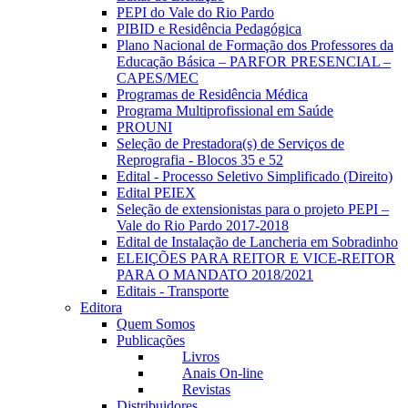
PEPI do Vale do Rio Pardo
PIBID e Residência Pedagógica
Plano Nacional de Formação dos Professores da
Educação Básica – PARFOR PRESENCIAL –
CAPES/MEC
Programas de Residência Médica
Programa Multiprofissional em Saúde
PROUNI
Seleção de Prestadora(s) de Serviços de
Reprografia - Blocos 35 e 52
Edital - Processo Seletivo Simplificado (Direito)
Edital PEIEX
Seleção de extensionistas para o projeto PEPI –
Vale do Rio Pardo 2017-2018
Edital de Instalação de Lancheria em Sobradinho
ELEIÇÕES PARA REITOR E VICE-REITOR
PARA O MANDATO 2018/2021
Editais - Transporte
Editora
Quem Somos
Publicações
Livros
Anais On-line
Revistas
Distribuidores