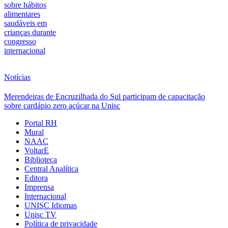
sobre hábitos
alimentares
saudáveis em
crianças durante
congresso
internacional
Notícias
Merendeiras de Encruzilhada do Sul participam de capacitação
sobre cardápio zero açúcar na Unisc
Portal RH
Mural
NAAC
VoltarE
Biblioteca
Central Analítica
Editora
Imprensa
Internacional
UNISC Idiomas
Unisc TV
Política de privacidade