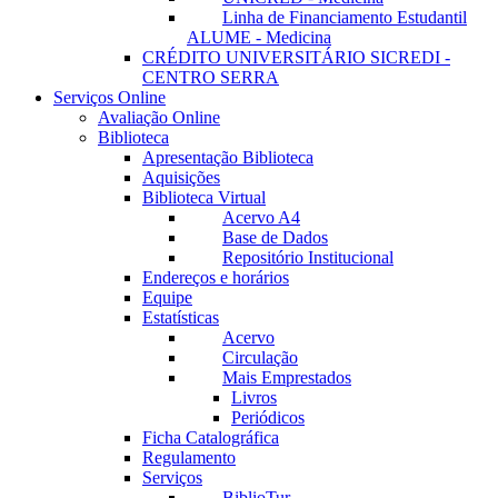
Linha de Financiamento Estudantil
ALUME - Medicina
CRÉDITO UNIVERSITÁRIO SICREDI -
CENTRO SERRA
Serviços Online
Avaliação Online
Biblioteca
Apresentação Biblioteca
Aquisições
Biblioteca Virtual
Acervo A4
Base de Dados
Repositório Institucional
Endereços e horários
Equipe
Estatísticas
Acervo
Circulação
Mais Emprestados
Livros
Periódicos
Ficha Catalográfica
Regulamento
Serviços
BiblioTur