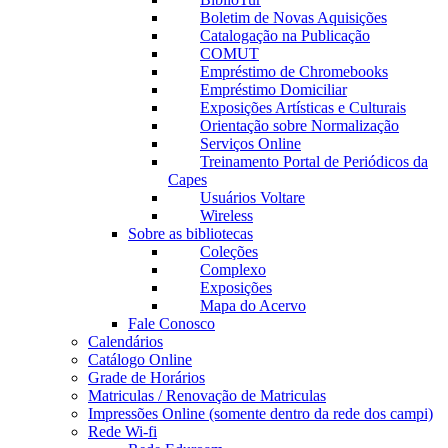
Boletim de Novas Aquisições
Catalogação na Publicação
COMUT
Empréstimo de Chromebooks
Empréstimo Domiciliar
Exposições Artísticas e Culturais
Orientação sobre Normalização
Serviços Online
Treinamento Portal de Periódicos da
Capes
Usuários Voltare
Wireless
Sobre as bibliotecas
Coleções
Complexo
Exposições
Mapa do Acervo
Fale Conosco
Calendários
Catálogo Online
Grade de Horários
Matriculas / Renovação de Matriculas
Impressões Online (somente dentro da rede dos campi)
Rede Wi-fi