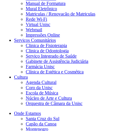
Manual de Formatura
Mural Eletrônico
Matriculas / Renovação de Matriculas
Rede Wi-Fi
Virtual Unisc
Webmail
Impressões Online
Serviços Comunitários
Clinica de Fisioterapia
Clinica de Odontologia
Serviço Integrado de Saúde
Gabinete de Assistência Judiciária
Farmácia Unisc
Clínica de Estética e Cosmética
Cultura
Agenda Cultural
Coro da Unisc
Escola de Música
Núcleo de Arte e Cultura
Orquestra de Câmara da Unisc
Onde Estamos
Santa Cruz do Sul
Capão da Canoa
Montenegro