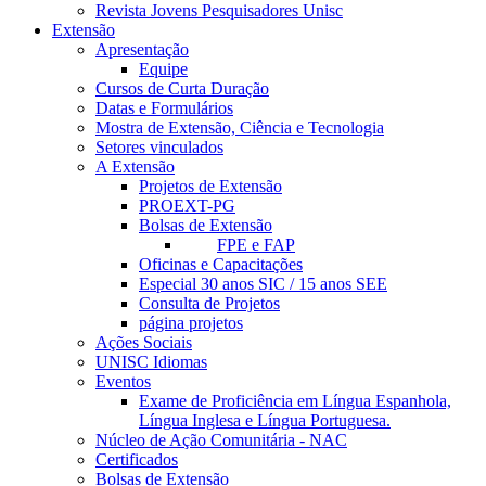
Revista Jovens Pesquisadores Unisc
Extensão
Apresentação
Equipe
Cursos de Curta Duração
Datas e Formulários
Mostra de Extensão, Ciência e Tecnologia
Setores vinculados
A Extensão
Projetos de Extensão
PROEXT-PG
Bolsas de Extensão
FPE e FAP
Oficinas e Capacitações
Especial 30 anos SIC / 15 anos SEE
Consulta de Projetos
página projetos
Ações Sociais
UNISC Idiomas
Eventos
Exame de Proficiência em Língua Espanhola,
Língua Inglesa e Língua Portuguesa.
Núcleo de Ação Comunitária - NAC
Certificados
Bolsas de Extensão