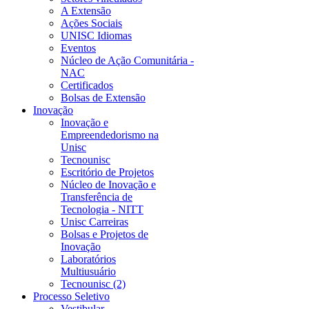
A Extensão
Ações Sociais
UNISC Idiomas
Eventos
Núcleo de Ação Comunitária -
NAC
Certificados
Bolsas de Extensão
Inovação
Inovação e
Empreendedorismo na
Unisc
Tecnounisc
Escritório de Projetos
Núcleo de Inovação e
Transferência de
Tecnologia - NITT
Unisc Carreiras
Bolsas e Projetos de
Inovação
Laboratórios
Multiusuário
Tecnounisc (2)
Processo Seletivo
Vestibular