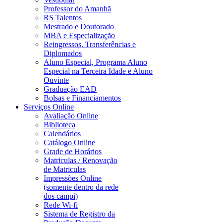
Professor do Amanhã
RS Talentos
Mestrado e Doutorado
MBA e Especialização
Reingressos, Transferências e
Diplomados
Aluno Especial, Programa Aluno
Especial na Terceira Idade e Aluno
Ouvinte
Graduação EAD
Bolsas e Financiamentos
Serviços Online
Avaliação Online
Biblioteca
Calendários
Catálogo Online
Grade de Horários
Matriculas / Renovação
de Matriculas
Impressões Online
(somente dentro da rede
dos campi)
Rede Wi-fi
Sistema de Registro da