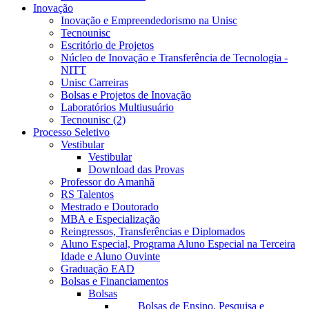
Inovação
Inovação e Empreendedorismo na Unisc
Tecnounisc
Escritório de Projetos
Núcleo de Inovação e Transferência de Tecnologia -
NITT
Unisc Carreiras
Bolsas e Projetos de Inovação
Laboratórios Multiusuário
Tecnounisc (2)
Processo Seletivo
Vestibular
Vestibular
Download das Provas
Professor do Amanhã
RS Talentos
Mestrado e Doutorado
MBA e Especialização
Reingressos, Transferências e Diplomados
Aluno Especial, Programa Aluno Especial na Terceira
Idade e Aluno Ouvinte
Graduação EAD
Bolsas e Financiamentos
Bolsas
Bolsas de Ensino, Pesquisa e