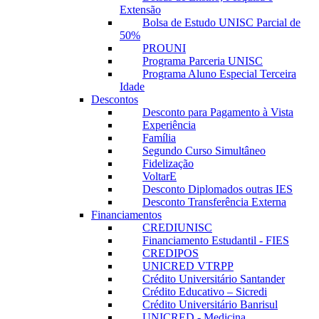
Extensão
Bolsa de Estudo UNISC Parcial de
50%
PROUNI
Programa Parceria UNISC
Programa Aluno Especial Terceira
Idade
Descontos
Desconto para Pagamento à Vista
Experiência
Família
Segundo Curso Simultâneo
Fidelização
VoltarE
Desconto Diplomados outras IES
Desconto Transferência Externa
Financiamentos
CREDIUNISC
Financiamento Estudantil - FIES
CREDIPOS
UNICRED VTRPP
Crédito Universitário Santander
Crédito Educativo – Sicredi
Crédito Universitário Banrisul
UNICRED - Medicina