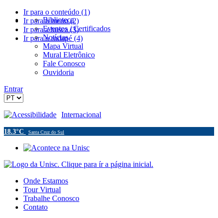
Ir para o conteúdo (1)
Biblioteca
Ir para o menu (2)
Eventos / Certificados
Ir para a busca (3)
Notícias
Ir para o rodapé (4)
Mapa Virtual
Mural Eletrônico
Fale Conosco
Ouvidoria
Entrar
Acessibilidade
Internacional
18.3°C
Santa Cruz do Sul
Onde Estamos
Tour Virtual
Trabalhe Conosco
Contato