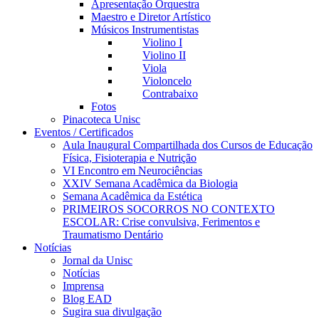
Apresentação Orquestra
Maestro e Diretor Artístico
Músicos Instrumentistas
Violino I
Violino II
Viola
Violoncelo
Contrabaixo
Fotos
Pinacoteca Unisc
Eventos / Certificados
Aula Inaugural Compartilhada dos Cursos de Educação
Física, Fisioterapia e Nutrição
VI Encontro em Neurociências
XXIV Semana Acadêmica da Biologia
Semana Acadêmica da Estética
PRIMEIROS SOCORROS NO CONTEXTO
ESCOLAR: Crise convulsiva, Ferimentos e
Traumatismo Dentário
Notícias
Jornal da Unisc
Notícias
Imprensa
Blog EAD
Sugira sua divulgação