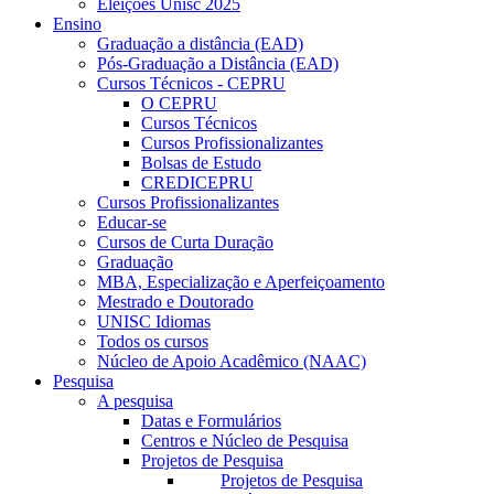
Eleições Unisc 2025
Ensino
Graduação a distância (EAD)
Pós-Graduação a Distância (EAD)
Cursos Técnicos - CEPRU
O CEPRU
Cursos Técnicos
Cursos Profissionalizantes
Bolsas de Estudo
CREDICEPRU
Cursos Profissionalizantes
Educar-se
Cursos de Curta Duração
Graduação
MBA, Especialização e Aperfeiçoamento
Mestrado e Doutorado
UNISC Idiomas
Todos os cursos
Núcleo de Apoio Acadêmico (NAAC)
Pesquisa
A pesquisa
Datas e Formulários
Centros e Núcleo de Pesquisa
Projetos de Pesquisa
Projetos de Pesquisa