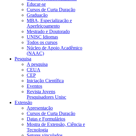
Educar-se
Cursos de Curta Duração
Graduação
MBA, Especialização e
Aperfeiçoamento
Mestrado e Doutorado
UNISC Idiomas
Todos os cursos
Núcleo de Apoio Acadêmico
(NAAC)
Pesquisa
A pesquisa
CEUA
CEP
Iniciação Científica
Eventos
Revista Jovens
Pesquisadores Unisc
Extensão
Apresentação
Cursos de Curta Duração
Datas e Formulários
Mostra de Extensão, Ciência e
Tecnologia
Setores vinculados