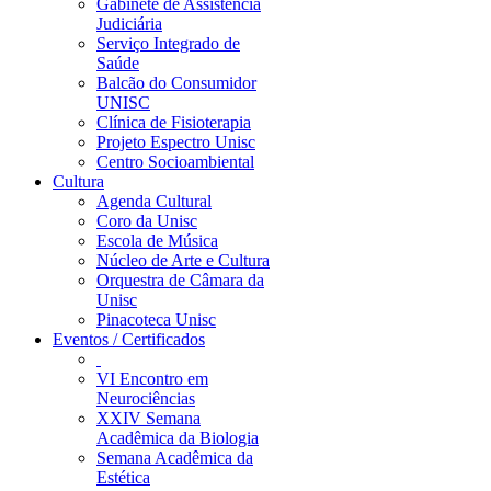
Gabinete de Assistência
Judiciária
Serviço Integrado de
Saúde
Balcão do Consumidor
UNISC
Clínica de Fisioterapia
Projeto Espectro Unisc
Centro Socioambiental
Cultura
Agenda Cultural
Coro da Unisc
Escola de Música
Núcleo de Arte e Cultura
Orquestra de Câmara da
Unisc
Pinacoteca Unisc
Eventos / Certificados
VI Encontro em
Neurociências
XXIV Semana
Acadêmica da Biologia
Semana Acadêmica da
Estética