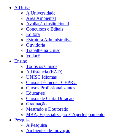
A Unisc
A Universidade
Área Ambiental
Avaliação Institucional
Concursos e Editais
Editora
Estrutura Administrativa
Ouvidoria
Trabalhe na Unisc
VoltarE
Ensino
Todos os Cursos
A Distância (EAD)
UNISC Idiomas
Cursos Técnicos - CEPRU
Cursos Profissionalizantes
Educar-se
Cursos de Curta Duração
Graduação
Mestrado e Doutorado
MBA, Especialização E Aperfeiçoamento
Pesquisa
A Pesquisa
Ambientes de Inovação