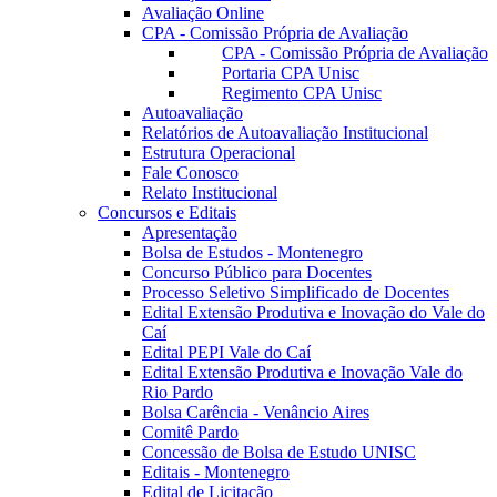
Avaliação Online
CPA - Comissão Própria de Avaliação
CPA - Comissão Própria de Avaliação
Portaria CPA Unisc
Regimento CPA Unisc
Autoavaliação
Relatórios de Autoavaliação Institucional
Estrutura Operacional
Fale Conosco
Relato Institucional
Concursos e Editais
Apresentação
Bolsa de Estudos - Montenegro
Concurso Público para Docentes
Processo Seletivo Simplificado de Docentes
Edital Extensão Produtiva e Inovação do Vale do
Caí
Edital PEPI Vale do Caí
Edital Extensão Produtiva e Inovação Vale do
Rio Pardo
Bolsa Carência - Venâncio Aires
Comitê Pardo
Concessão de Bolsa de Estudo UNISC
Editais - Montenegro
Edital de Licitação