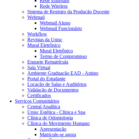
Rede Eduroam
Rede Wireless
Sistema de Registro da Produção Docente
Webmail
Webmail Aluno
Webmail Funcionário
Workflow
Revistas da Unisc
Mural Eletrônico
Mural Eletrônico
Termo de Compromisso
Enquete Rematrícula
Sala Virtual
Ambiente Graduação EAD - Antigo
Portal do Estudante
Locação de Salas e Auditórios
Validação de Documentos
Certificados
Serviços Comunitários
Central Analítica
Unisc Estética - Clínica e Spa
Clínica de Odontologia
Clínica do Movimento Humano
Apresentação
Matricule-se agora