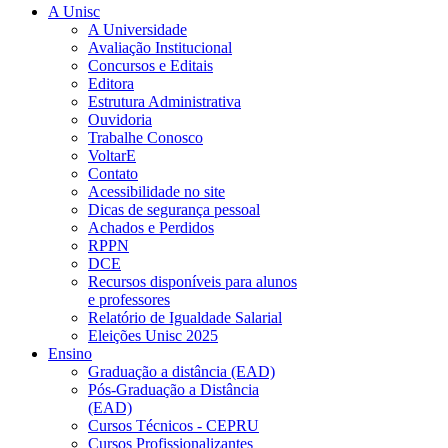
A Unisc
A Universidade
Avaliação Institucional
Concursos e Editais
Editora
Estrutura Administrativa
Ouvidoria
Trabalhe Conosco
VoltarE
Contato
Acessibilidade no site
Dicas de segurança pessoal
Achados e Perdidos
RPPN
DCE
Recursos disponíveis para alunos
e professores
Relatório de Igualdade Salarial
Eleições Unisc 2025
Ensino
Graduação a distância (EAD)
Pós-Graduação a Distância
(EAD)
Cursos Técnicos - CEPRU
Cursos Profissionalizantes