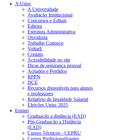
A Unisc
A Universidade
Avaliação Institucional
Concursos e Editais
Editora
Estrutura Administrativa
Ouvidoria
Trabalhe Conosco
VoltarE
Contato
Acessibilidade no site
Dicas de segurança pessoal
Achados e Perdidos
RPPN
DCE
Recursos disponíveis para alunos
e professores
Relatório de Igualdade Salarial
Eleições Unisc 2025
Ensino
Graduação a distância (EAD)
Pós-Graduação a Distância
(EAD)
Cursos Técnicos - CEPRU
Cursos Profissionalizantes