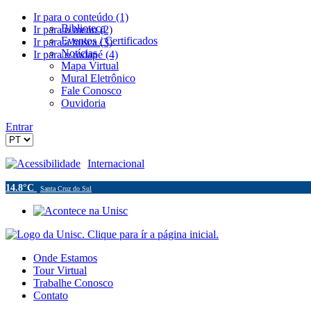
Ir para o conteúdo (1)
Biblioteca
Ir para o menu (2)
Eventos / Certificados
Ir para a busca (3)
Notícias
Ir para o rodapé (4)
Mapa Virtual
Mural Eletrônico
Fale Conosco
Ouvidoria
Entrar
Acessibilidade
Internacional
14.8°C
Santa Cruz do Sul
Onde Estamos
Tour Virtual
Trabalhe Conosco
Contato