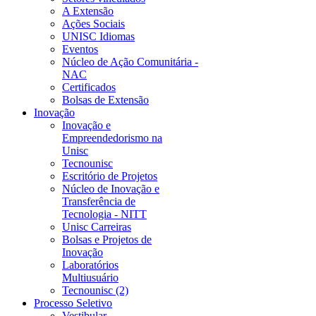
A Extensão
Ações Sociais
UNISC Idiomas
Eventos
Núcleo de Ação Comunitária -
NAC
Certificados
Bolsas de Extensão
Inovação
Inovação e
Empreendedorismo na
Unisc
Tecnounisc
Escritório de Projetos
Núcleo de Inovação e
Transferência de
Tecnologia - NITT
Unisc Carreiras
Bolsas e Projetos de
Inovação
Laboratórios
Multiusuário
Tecnounisc (2)
Processo Seletivo
Vestibular