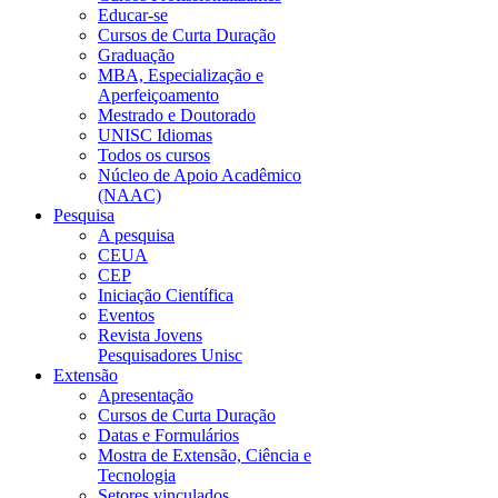
Educar-se
Cursos de Curta Duração
Graduação
MBA, Especialização e
Aperfeiçoamento
Mestrado e Doutorado
UNISC Idiomas
Todos os cursos
Núcleo de Apoio Acadêmico
(NAAC)
Pesquisa
A pesquisa
CEUA
CEP
Iniciação Científica
Eventos
Revista Jovens
Pesquisadores Unisc
Extensão
Apresentação
Cursos de Curta Duração
Datas e Formulários
Mostra de Extensão, Ciência e
Tecnologia
Setores vinculados