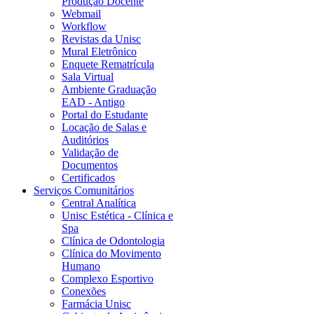
Produção Docente
Webmail
Workflow
Revistas da Unisc
Mural Eletrônico
Enquete Rematrícula
Sala Virtual
Ambiente Graduação
EAD - Antigo
Portal do Estudante
Locação de Salas e
Auditórios
Validação de
Documentos
Certificados
Serviços Comunitários
Central Analítica
Unisc Estética - Clínica e
Spa
Clínica de Odontologia
Clínica do Movimento
Humano
Complexo Esportivo
Conexões
Farmácia Unisc