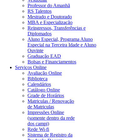
Professor do Amanhã
RS Talentos
Mestrado e Doutorado
MBA e Especialização
Reingressos, Transferências e
Diplomados
Aluno Especial, Programa Aluno
Especial na Terceira Idade e Aluno
Ouvinte
Graduação EAD
Bolsas e Financiamentos
Serviços Online
Avaliação Online
Biblioteca
Calendários
Catálogo Online
Grade de Horários
Matriculas / Renovação
de Matriculas
Impressões Online
(somente dentro da rede
dos campi)
Rede Wi-fi
Sistema de Registro da