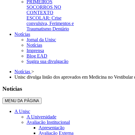
PRIMEIROS
SOCORROS NO
CONTEXTO
ESCOLAR: Crise
convulsiva, Ferimentos e
Traumatismo Dentário
Notícias
Jornal da Unisc
Notícias
Imprensa
Blog EAD
Sugira sua divulgação
Notícias
>
Unisc divulga listão dos aprovados em Medicina no Vestibular
Notícias
MENU DA PÁGINA
A Unisc
A Universidade
Avaliação Institucional
Apresentação
Avaliação Externa