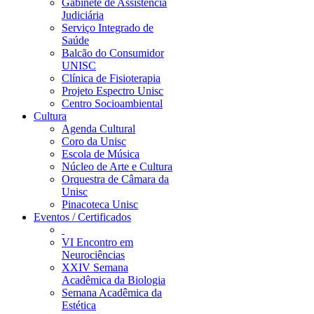
Gabinete de Assistência
Judiciária
Serviço Integrado de
Saúde
Balcão do Consumidor
UNISC
Clínica de Fisioterapia
Projeto Espectro Unisc
Centro Socioambiental
Cultura
Agenda Cultural
Coro da Unisc
Escola de Música
Núcleo de Arte e Cultura
Orquestra de Câmara da
Unisc
Pinacoteca Unisc
Eventos / Certificados
VI Encontro em
Neurociências
XXIV Semana
Acadêmica da Biologia
Semana Acadêmica da
Estética