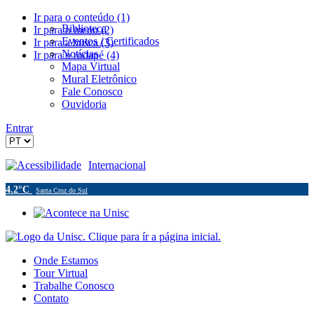
Ir para o conteúdo (1)
Biblioteca
Ir para o menu (2)
Eventos / Certificados
Ir para a busca (3)
Notícias
Ir para o rodapé (4)
Mapa Virtual
Mural Eletrônico
Fale Conosco
Ouvidoria
Entrar
Acessibilidade
Internacional
4.2°C
Santa Cruz do Sul
Onde Estamos
Tour Virtual
Trabalhe Conosco
Contato