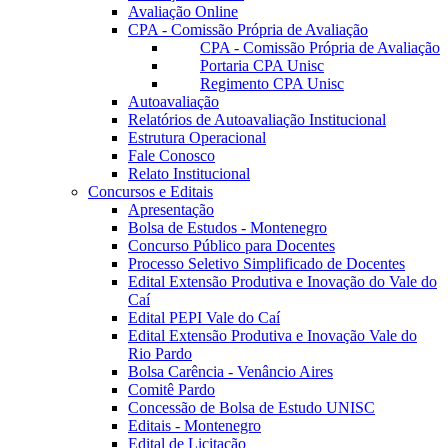
Avaliação Online
CPA - Comissão Própria de Avaliação
CPA - Comissão Própria de Avaliação
Portaria CPA Unisc
Regimento CPA Unisc
Autoavaliação
Relatórios de Autoavaliação Institucional
Estrutura Operacional
Fale Conosco
Relato Institucional
Concursos e Editais
Apresentação
Bolsa de Estudos - Montenegro
Concurso Público para Docentes
Processo Seletivo Simplificado de Docentes
Edital Extensão Produtiva e Inovação do Vale do
Caí
Edital PEPI Vale do Caí
Edital Extensão Produtiva e Inovação Vale do
Rio Pardo
Bolsa Carência - Venâncio Aires
Comitê Pardo
Concessão de Bolsa de Estudo UNISC
Editais - Montenegro
Edital de Licitação