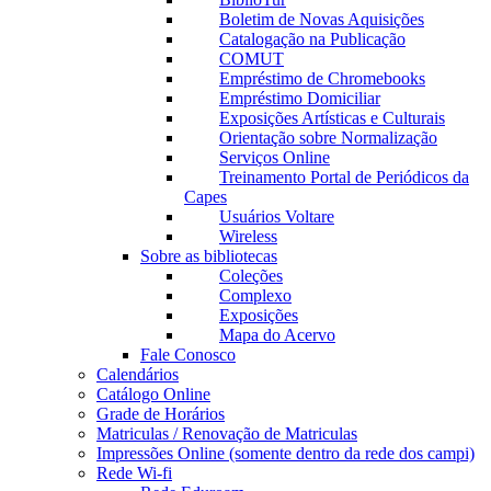
Boletim de Novas Aquisições
Catalogação na Publicação
COMUT
Empréstimo de Chromebooks
Empréstimo Domiciliar
Exposições Artísticas e Culturais
Orientação sobre Normalização
Serviços Online
Treinamento Portal de Periódicos da
Capes
Usuários Voltare
Wireless
Sobre as bibliotecas
Coleções
Complexo
Exposições
Mapa do Acervo
Fale Conosco
Calendários
Catálogo Online
Grade de Horários
Matriculas / Renovação de Matriculas
Impressões Online (somente dentro da rede dos campi)
Rede Wi-fi