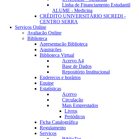
Linha de Financiamento Estudantil
ALUME - Medicina
CRÉDITO UNIVERSITÁRIO SICREDI -
CENTRO SERRA
Serviços Online
Avaliação Online
Biblioteca
Apresentação Biblioteca
Aquisições
Biblioteca Virtual
Acervo A4
Base de Dados
Repositório Institucional
Endereços e horários
Equipe
Estatísticas
Acervo
Circulação
Mais Emprestados
Livros
Periódicos
Ficha Catalográfica
Regulamento
Serviços
BiblioTur