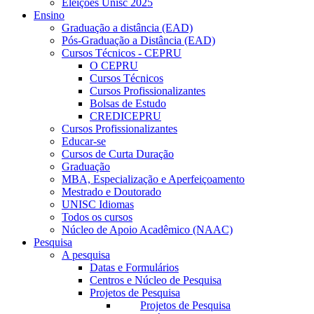
Eleições Unisc 2025
Ensino
Graduação a distância (EAD)
Pós-Graduação a Distância (EAD)
Cursos Técnicos - CEPRU
O CEPRU
Cursos Técnicos
Cursos Profissionalizantes
Bolsas de Estudo
CREDICEPRU
Cursos Profissionalizantes
Educar-se
Cursos de Curta Duração
Graduação
MBA, Especialização e Aperfeiçoamento
Mestrado e Doutorado
UNISC Idiomas
Todos os cursos
Núcleo de Apoio Acadêmico (NAAC)
Pesquisa
A pesquisa
Datas e Formulários
Centros e Núcleo de Pesquisa
Projetos de Pesquisa
Projetos de Pesquisa