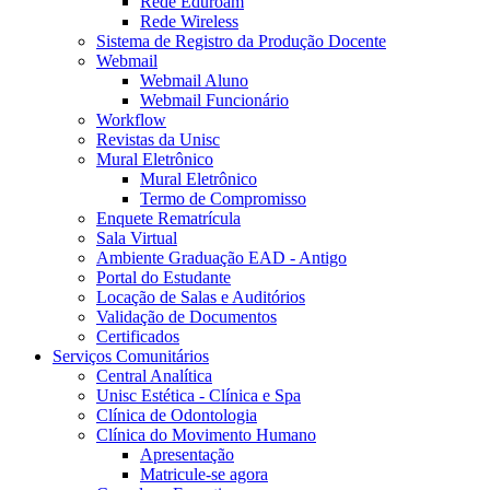
Rede Eduroam
Rede Wireless
Sistema de Registro da Produção Docente
Webmail
Webmail Aluno
Webmail Funcionário
Workflow
Revistas da Unisc
Mural Eletrônico
Mural Eletrônico
Termo de Compromisso
Enquete Rematrícula
Sala Virtual
Ambiente Graduação EAD - Antigo
Portal do Estudante
Locação de Salas e Auditórios
Validação de Documentos
Certificados
Serviços Comunitários
Central Analítica
Unisc Estética - Clínica e Spa
Clínica de Odontologia
Clínica do Movimento Humano
Apresentação
Matricule-se agora