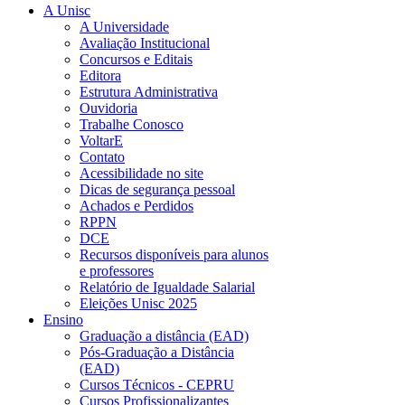
A Unisc
A Universidade
Avaliação Institucional
Concursos e Editais
Editora
Estrutura Administrativa
Ouvidoria
Trabalhe Conosco
VoltarE
Contato
Acessibilidade no site
Dicas de segurança pessoal
Achados e Perdidos
RPPN
DCE
Recursos disponíveis para alunos
e professores
Relatório de Igualdade Salarial
Eleições Unisc 2025
Ensino
Graduação a distância (EAD)
Pós-Graduação a Distância
(EAD)
Cursos Técnicos - CEPRU
Cursos Profissionalizantes