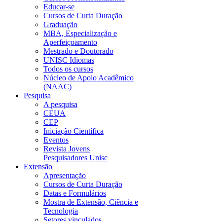
Educar-se
Cursos de Curta Duração
Graduação
MBA, Especialização e
Aperfeiçoamento
Mestrado e Doutorado
UNISC Idiomas
Todos os cursos
Núcleo de Apoio Acadêmico
(NAAC)
Pesquisa
A pesquisa
CEUA
CEP
Iniciação Científica
Eventos
Revista Jovens
Pesquisadores Unisc
Extensão
Apresentação
Cursos de Curta Duração
Datas e Formulários
Mostra de Extensão, Ciência e
Tecnologia
Setores vinculados