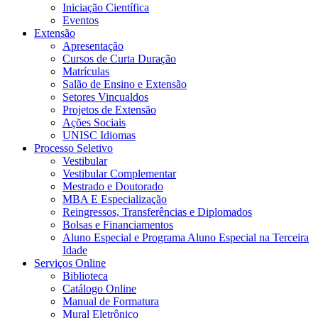
Iniciação Científica
Eventos
Extensão
Apresentação
Cursos de Curta Duração
Matrículas
Salão de Ensino e Extensão
Setores Vincualdos
Projetos de Extensão
Ações Sociais
UNISC Idiomas
Processo Seletivo
Vestibular
Vestibular Complementar
Mestrado e Doutorado
MBA E Especialização
Reingressos, Transferências e Diplomados
Bolsas e Financiamentos
Aluno Especial e Programa Aluno Especial na Terceira
Idade
Serviços Online
Biblioteca
Catálogo Online
Manual de Formatura
Mural Eletrônico