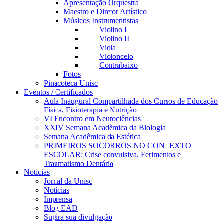
Apresentação Orquestra
Maestro e Diretor Artístico
Músicos Instrumentistas
Violino I
Violino II
Viola
Violoncelo
Contrabaixo
Fotos
Pinacoteca Unisc
Eventos / Certificados
Aula Inaugural Compartilhada dos Cursos de Educação
Física, Fisioterapia e Nutrição
VI Encontro em Neurociências
XXIV Semana Acadêmica da Biologia
Semana Acadêmica da Estética
PRIMEIROS SOCORROS NO CONTEXTO
ESCOLAR: Crise convulsiva, Ferimentos e
Traumatismo Dentário
Notícias
Jornal da Unisc
Notícias
Imprensa
Blog EAD
Sugira sua divulgação