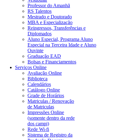
Professor do Amanhã
RS Talentos
Mestrado e Doutorado
MBA e Especialização
Reingressos, Transferências e
Diplomados
Aluno Especial, Programa Aluno
Especial na Terceira Idade e Aluno
Ouvinte
Graduação EAD
Bolsas e Financiamentos
Serviços Online
Avaliação Online
Biblioteca
Calendários
Catálogo Online
Grade de Horários
Matriculas / Renovação
de Matriculas
Impressões Online
(somente dentro da rede
dos campi)
Rede Wi-fi
Sistema de Registro da