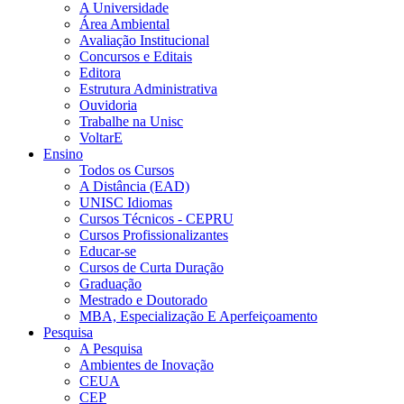
A Universidade
Área Ambiental
Avaliação Institucional
Concursos e Editais
Editora
Estrutura Administrativa
Ouvidoria
Trabalhe na Unisc
VoltarE
Ensino
Todos os Cursos
A Distância (EAD)
UNISC Idiomas
Cursos Técnicos - CEPRU
Cursos Profissionalizantes
Educar-se
Cursos de Curta Duração
Graduação
Mestrado e Doutorado
MBA, Especialização E Aperfeiçoamento
Pesquisa
A Pesquisa
Ambientes de Inovação
CEUA
CEP