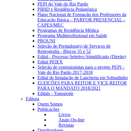
PEPI do Vale do Rio Pardo
PIBID e Residência Pedagógica
Plano Nacional de Formação dos Professores da
Educação Básica – PARFOR PRESENCIAL –
CAPES/MEC
Programas de Residência Médica
Programa Multiprofissional em Saúde
PROUNI
Seleção de Prestadora(s) de Serviços de
Reprografia - Blocos 35 e 52
Edital - Processo Seletivo Simplificado (Direito)
Edital PEIEX
Seleção de extensionistas para o projeto PEPI –
Vale do Rio Pardo 2017-2018
Edital de Instalação de Lancheria em Sobradinho
ELEIÇÕES PARA REITOR E VICE-REITOR
PARA O MANDATO 2018/2021
Editais - Transporte
Editora
Quem Somos
Publicações
Livros
Anais On-line
Revistas
Distribuidores