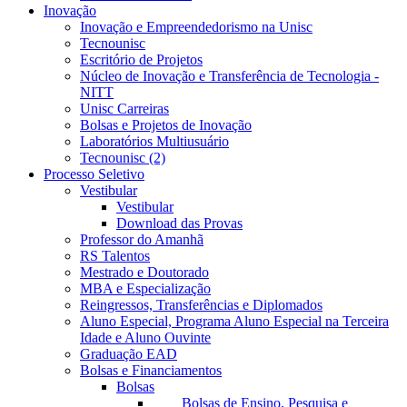
Inovação
Inovação e Empreendedorismo na Unisc
Tecnounisc
Escritório de Projetos
Núcleo de Inovação e Transferência de Tecnologia -
NITT
Unisc Carreiras
Bolsas e Projetos de Inovação
Laboratórios Multiusuário
Tecnounisc (2)
Processo Seletivo
Vestibular
Vestibular
Download das Provas
Professor do Amanhã
RS Talentos
Mestrado e Doutorado
MBA e Especialização
Reingressos, Transferências e Diplomados
Aluno Especial, Programa Aluno Especial na Terceira
Idade e Aluno Ouvinte
Graduação EAD
Bolsas e Financiamentos
Bolsas
Bolsas de Ensino, Pesquisa e