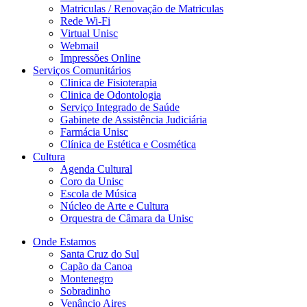
Matriculas / Renovação de Matriculas
Rede Wi-Fi
Virtual Unisc
Webmail
Impressões Online
Serviços Comunitários
Clinica de Fisioterapia
Clinica de Odontologia
Serviço Integrado de Saúde
Gabinete de Assistência Judiciária
Farmácia Unisc
Clínica de Estética e Cosmética
Cultura
Agenda Cultural
Coro da Unisc
Escola de Música
Núcleo de Arte e Cultura
Orquestra de Câmara da Unisc
Onde Estamos
Santa Cruz do Sul
Capão da Canoa
Montenegro
Sobradinho
Venâncio Aires