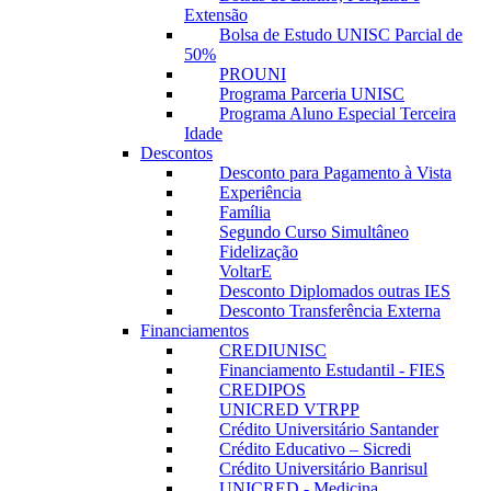
Extensão
Bolsa de Estudo UNISC Parcial de
50%
PROUNI
Programa Parceria UNISC
Programa Aluno Especial Terceira
Idade
Descontos
Desconto para Pagamento à Vista
Experiência
Família
Segundo Curso Simultâneo
Fidelização
VoltarE
Desconto Diplomados outras IES
Desconto Transferência Externa
Financiamentos
CREDIUNISC
Financiamento Estudantil - FIES
CREDIPOS
UNICRED VTRPP
Crédito Universitário Santander
Crédito Educativo – Sicredi
Crédito Universitário Banrisul
UNICRED - Medicina