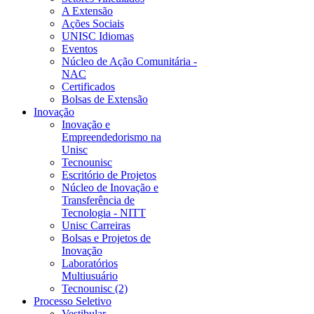
A Extensão
Ações Sociais
UNISC Idiomas
Eventos
Núcleo de Ação Comunitária -
NAC
Certificados
Bolsas de Extensão
Inovação
Inovação e
Empreendedorismo na
Unisc
Tecnounisc
Escritório de Projetos
Núcleo de Inovação e
Transferência de
Tecnologia - NITT
Unisc Carreiras
Bolsas e Projetos de
Inovação
Laboratórios
Multiusuário
Tecnounisc (2)
Processo Seletivo
Vestibular