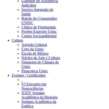
Gabinete de Assistência
Judiciária
Serviço Integrado de
Saúde
Balcão do Consumidor
UNISC
Clínica de Fisioterapia
Projeto Espectro Unisc
Centro Socioambiental
Cultura
Agenda Cultural
Coro da Unisc
Escola de Música
Núcleo de Arte e Cultura
Orquestra de Câmara da
Unisc
Pinacoteca Unisc
Eventos / Certificados
VI Encontro em
Neurociências
XXIV Semana
Acadêmica da Biologia
Semana Acadêmica da
Estética