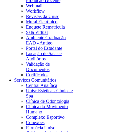
Produção Docente
Webmail
Workflow
Revistas da Unisc
Mural Eletrônico
Enquete Rematrícula
Sala Virtual
Ambiente Graduação
EAD - Antigo
Portal do Estudante
Locação de Salas e
Auditórios
Validação de
Documentos
Certificados
Serviços Comunitários
Central Analítica
Unisc Estética - Clínica e
Spa
Clínica de Odontologia
Clínica do Movimento
Humano
Complexo Esportivo
Conexões
Farmácia Unisc