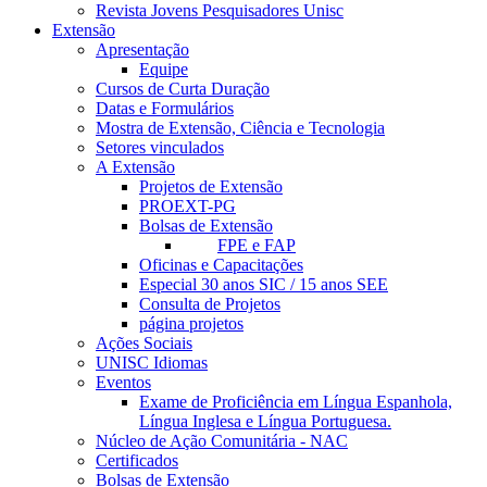
Revista Jovens Pesquisadores Unisc
Extensão
Apresentação
Equipe
Cursos de Curta Duração
Datas e Formulários
Mostra de Extensão, Ciência e Tecnologia
Setores vinculados
A Extensão
Projetos de Extensão
PROEXT-PG
Bolsas de Extensão
FPE e FAP
Oficinas e Capacitações
Especial 30 anos SIC / 15 anos SEE
Consulta de Projetos
página projetos
Ações Sociais
UNISC Idiomas
Eventos
Exame de Proficiência em Língua Espanhola,
Língua Inglesa e Língua Portuguesa.
Núcleo de Ação Comunitária - NAC
Certificados
Bolsas de Extensão