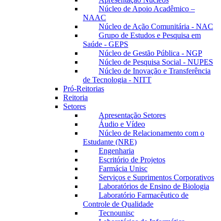
Núcleo de Apoio Acadêmico –
NAAC
Núcleo de Ação Comunitária - NAC
Grupo de Estudos e Pesquisa em
Saúde - GEPS
Núcleo de Gestão Pública - NGP
Núcleo de Pesquisa Social - NUPES
Núcleo de Inovação e Transferência
de Tecnologia - NITT
Pró-Reitorias
Reitoria
Setores
Apresentação Setores
Áudio e Vídeo
Núcleo de Relacionamento com o
Estudante (NRE)
Engenharia
Escritório de Projetos
Farmácia Unisc
Serviços e Suprimentos Corporativos
Laboratórios de Ensino de Biologia
Laboratório Farmacêutico de
Controle de Qualidade
Tecnounisc