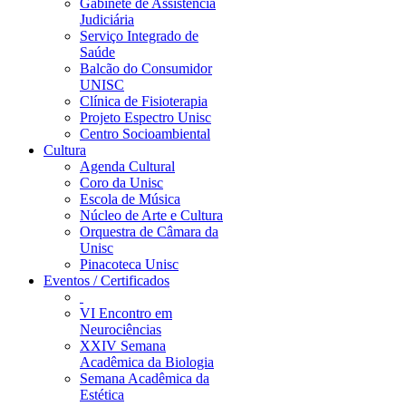
Gabinete de Assistência
Judiciária
Serviço Integrado de
Saúde
Balcão do Consumidor
UNISC
Clínica de Fisioterapia
Projeto Espectro Unisc
Centro Socioambiental
Cultura
Agenda Cultural
Coro da Unisc
Escola de Música
Núcleo de Arte e Cultura
Orquestra de Câmara da
Unisc
Pinacoteca Unisc
Eventos / Certificados
VI Encontro em
Neurociências
XXIV Semana
Acadêmica da Biologia
Semana Acadêmica da
Estética