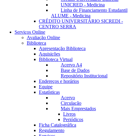
UNICRED - Medicina
Linha de Financiamento Estudantil
ALUME - Medicina
CRÉDITO UNIVERSITÁRIO SICREDI -
CENTRO SERRA
Serviços Online
Avaliação Online
Biblioteca
Apresentação Biblioteca
Aquisições
Biblioteca Virtual
Acervo A4
Base de Dados
Repositório Institucional
Endereços e horários
Equipe
Estatísticas
Acervo
Circulação
Mais Emprestados
Livros
Periódicos
Ficha Catalográfica
Regulamento
Serviços