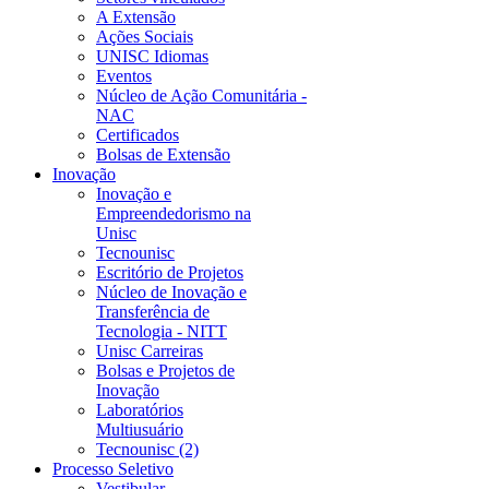
A Extensão
Ações Sociais
UNISC Idiomas
Eventos
Núcleo de Ação Comunitária -
NAC
Certificados
Bolsas de Extensão
Inovação
Inovação e
Empreendedorismo na
Unisc
Tecnounisc
Escritório de Projetos
Núcleo de Inovação e
Transferência de
Tecnologia - NITT
Unisc Carreiras
Bolsas e Projetos de
Inovação
Laboratórios
Multiusuário
Tecnounisc (2)
Processo Seletivo
Vestibular