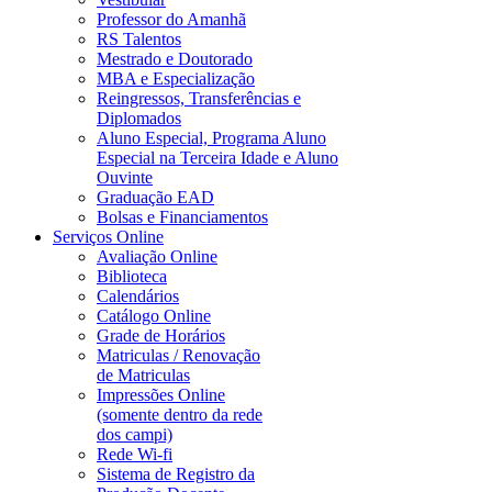
Professor do Amanhã
RS Talentos
Mestrado e Doutorado
MBA e Especialização
Reingressos, Transferências e
Diplomados
Aluno Especial, Programa Aluno
Especial na Terceira Idade e Aluno
Ouvinte
Graduação EAD
Bolsas e Financiamentos
Serviços Online
Avaliação Online
Biblioteca
Calendários
Catálogo Online
Grade de Horários
Matriculas / Renovação
de Matriculas
Impressões Online
(somente dentro da rede
dos campi)
Rede Wi-fi
Sistema de Registro da