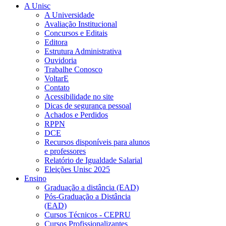
A Unisc
A Universidade
Avaliação Institucional
Concursos e Editais
Editora
Estrutura Administrativa
Ouvidoria
Trabalhe Conosco
VoltarE
Contato
Acessibilidade no site
Dicas de segurança pessoal
Achados e Perdidos
RPPN
DCE
Recursos disponíveis para alunos
e professores
Relatório de Igualdade Salarial
Eleições Unisc 2025
Ensino
Graduação a distância (EAD)
Pós-Graduação a Distância
(EAD)
Cursos Técnicos - CEPRU
Cursos Profissionalizantes