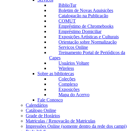
BiblioTur
Boletim de Novas Aquisições
Catalogação na Publicação
COMUT
Empréstimo de Chromebooks
Empréstimo Domiciliar
Exposições Artísticas e Culturais
Orientação sobre Normalização
Serviços Online
Treinamento Portal de Periódicos da
Capes
Usuários Voltare
Wireless
Sobre as bibliotecas
Coleções
Complexo
Exposições
Mapa do Acervo
Fale Conosco
Calendários
Catálogo Online
Grade de Horários
Matriculas / Renovação de Matriculas
Impressões Online (somente dentro da rede dos campi)