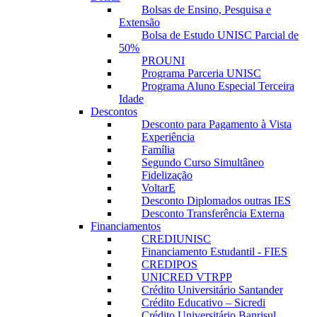
Bolsas de Ensino, Pesquisa e
Extensão
Bolsa de Estudo UNISC Parcial de
50%
PROUNI
Programa Parceria UNISC
Programa Aluno Especial Terceira
Idade
Descontos
Desconto para Pagamento à Vista
Experiência
Família
Segundo Curso Simultâneo
Fidelização
VoltarE
Desconto Diplomados outras IES
Desconto Transferência Externa
Financiamentos
CREDIUNISC
Financiamento Estudantil - FIES
CREDIPOS
UNICRED VTRPP
Crédito Universitário Santander
Crédito Educativo – Sicredi
Crédito Universitário Banrisul