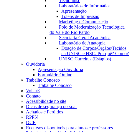
Tecnounisc
Laboratórios de Informática
Apresentação
Totens de Impressão
Marketing e Comunicação
Polo de Modernização Tecnológica
do Vale do Rio Pardo
Secretaria Geral Acadêmica
Laboratório de Anatomia
Doação de Corpos/Órgãos/Tecidos
na UNISC e HSC. Por quê? Como?
UNISC Carreiras (Estágios)
Ouvidoria
Apresentação Ouvidoria
Formulário Online
Trabalhe Conosco
Trabalhe Conosco
VoltarE
Contato
Acessibilidade no site
Dicas de segurança pessoal
Achados e Perdidos
RPPN
DCE
Recursos disponíveis para alunos e professores