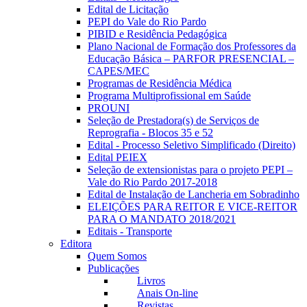
Edital de Licitação
PEPI do Vale do Rio Pardo
PIBID e Residência Pedagógica
Plano Nacional de Formação dos Professores da
Educação Básica – PARFOR PRESENCIAL –
CAPES/MEC
Programas de Residência Médica
Programa Multiprofissional em Saúde
PROUNI
Seleção de Prestadora(s) de Serviços de
Reprografia - Blocos 35 e 52
Edital - Processo Seletivo Simplificado (Direito)
Edital PEIEX
Seleção de extensionistas para o projeto PEPI –
Vale do Rio Pardo 2017-2018
Edital de Instalação de Lancheria em Sobradinho
ELEIÇÕES PARA REITOR E VICE-REITOR
PARA O MANDATO 2018/2021
Editais - Transporte
Editora
Quem Somos
Publicações
Livros
Anais On-line
Revistas