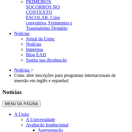
PRIMEIROS
SOCORROS NO
CONTEXTO
ESCOLAR: Crise
convulsiva, Ferimentos e
Traumatismo Dentário
Notícias
Jornal da Unisc
Notícias
Imprensa
Blog EAD
Sugira sua divulgação
Notícias
>
Unisc abre inscrições para programas internacionais de
imersão em inglês e espanhol
Notícias
MENU DA PÁGINA
A Unisc
A Universidade
Avaliação Institucional
Apresentação