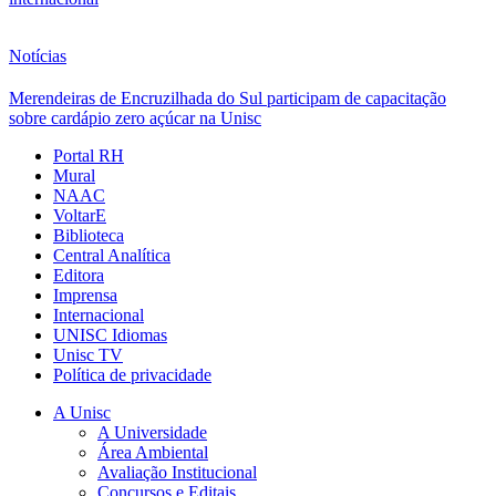
Notícias
Merendeiras de Encruzilhada do Sul participam de capacitação
sobre cardápio zero açúcar na Unisc
Portal RH
Mural
NAAC
VoltarE
Biblioteca
Central Analítica
Editora
Imprensa
Internacional
UNISC Idiomas
Unisc TV
Política de privacidade
A Unisc
A Universidade
Área Ambiental
Avaliação Institucional
Concursos e Editais