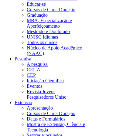
Educar-se
Cursos de Curta Duração
Graduação
MBA, Especialização e
Aperfeiçoamento
Mestrado e Doutorado
UNISC Idiomas
Todos os cursos
Núcleo de Apoio Acadêmico
(NAAC)
Pesquisa
A pesquisa
CEUA
CEP
Iniciação Científica
Eventos
Revista Jovens
Pesquisadores Unisc
Extensão
Apresentação
Cursos de Curta Duração
Datas e Formulários
Mostra de Extensão, Ciência e
Tecnologia
Setores vinculados