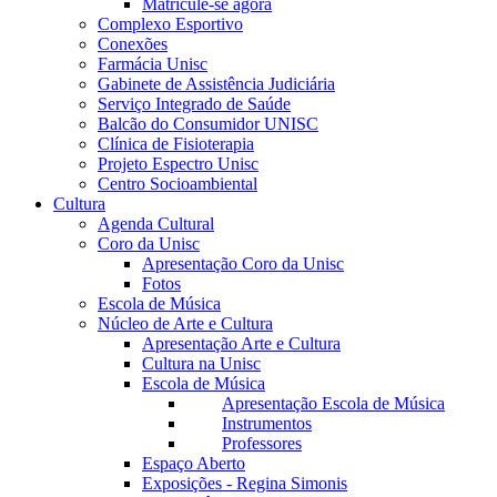
Matricule-se agora
Complexo Esportivo
Conexões
Farmácia Unisc
Gabinete de Assistência Judiciária
Serviço Integrado de Saúde
Balcão do Consumidor UNISC
Clínica de Fisioterapia
Projeto Espectro Unisc
Centro Socioambiental
Cultura
Agenda Cultural
Coro da Unisc
Apresentação Coro da Unisc
Fotos
Escola de Música
Núcleo de Arte e Cultura
Apresentação Arte e Cultura
Cultura na Unisc
Escola de Música
Apresentação Escola de Música
Instrumentos
Professores
Espaço Aberto
Exposições - Regina Simonis