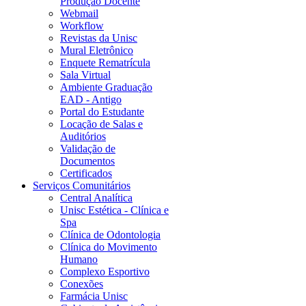
Produção Docente
Webmail
Workflow
Revistas da Unisc
Mural Eletrônico
Enquete Rematrícula
Sala Virtual
Ambiente Graduação
EAD - Antigo
Portal do Estudante
Locação de Salas e
Auditórios
Validação de
Documentos
Certificados
Serviços Comunitários
Central Analítica
Unisc Estética - Clínica e
Spa
Clínica de Odontologia
Clínica do Movimento
Humano
Complexo Esportivo
Conexões
Farmácia Unisc