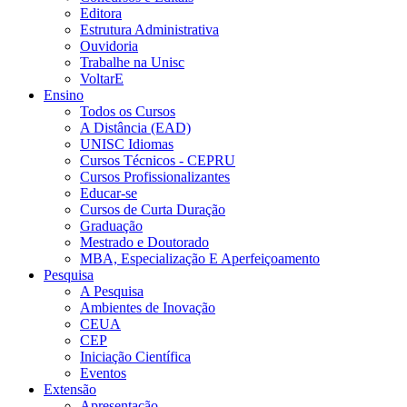
Editora
Estrutura Administrativa
Ouvidoria
Trabalhe na Unisc
VoltarE
Ensino
Todos os Cursos
A Distância (EAD)
UNISC Idiomas
Cursos Técnicos - CEPRU
Cursos Profissionalizantes
Educar-se
Cursos de Curta Duração
Graduação
Mestrado e Doutorado
MBA, Especialização E Aperfeiçoamento
Pesquisa
A Pesquisa
Ambientes de Inovação
CEUA
CEP
Iniciação Científica
Eventos
Extensão
Apresentação