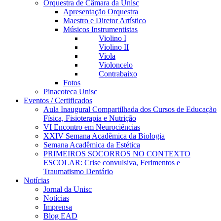
Orquestra de Câmara da Unisc
Apresentação Orquestra
Maestro e Diretor Artístico
Músicos Instrumentistas
Violino I
Violino II
Viola
Violoncelo
Contrabaixo
Fotos
Pinacoteca Unisc
Eventos / Certificados
Aula Inaugural Compartilhada dos Cursos de Educação
Física, Fisioterapia e Nutrição
VI Encontro em Neurociências
XXIV Semana Acadêmica da Biologia
Semana Acadêmica da Estética
PRIMEIROS SOCORROS NO CONTEXTO
ESCOLAR: Crise convulsiva, Ferimentos e
Traumatismo Dentário
Notícias
Jornal da Unisc
Notícias
Imprensa
Blog EAD