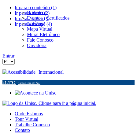
Ir para o conteúdo (1)
Biblioteca
Ir para o menu (2)
Eventos / Certificados
Ir para a busca (3)
Notícias
Ir para o rodapé (4)
Mapa Virtual
Mural Eletrônico
Fale Conosco
Ouvidoria
Entrar
Acessibilidade
Internacional
21.1°C
Santa Cruz do Sul
Onde Estamos
Tour Virtual
Trabalhe Conosco
Contato