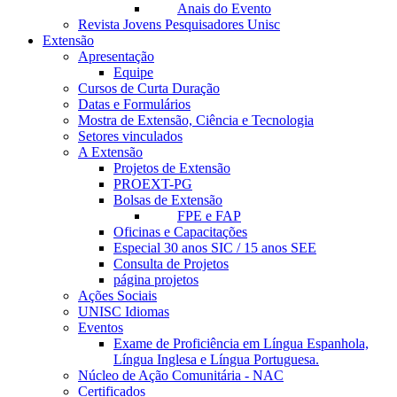
Anais do Evento
Revista Jovens Pesquisadores Unisc
Extensão
Apresentação
Equipe
Cursos de Curta Duração
Datas e Formulários
Mostra de Extensão, Ciência e Tecnologia
Setores vinculados
A Extensão
Projetos de Extensão
PROEXT-PG
Bolsas de Extensão
FPE e FAP
Oficinas e Capacitações
Especial 30 anos SIC / 15 anos SEE
Consulta de Projetos
página projetos
Ações Sociais
UNISC Idiomas
Eventos
Exame de Proficiência em Língua Espanhola,
Língua Inglesa e Língua Portuguesa.
Núcleo de Ação Comunitária - NAC
Certificados