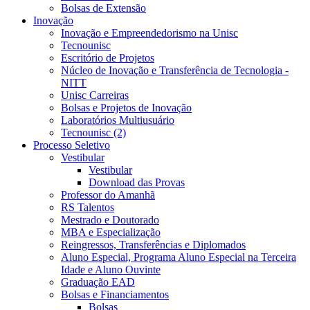
Bolsas de Extensão
Inovação
Inovação e Empreendedorismo na Unisc
Tecnounisc
Escritório de Projetos
Núcleo de Inovação e Transferência de Tecnologia -
NITT
Unisc Carreiras
Bolsas e Projetos de Inovação
Laboratórios Multiusuário
Tecnounisc (2)
Processo Seletivo
Vestibular
Vestibular
Download das Provas
Professor do Amanhã
RS Talentos
Mestrado e Doutorado
MBA e Especialização
Reingressos, Transferências e Diplomados
Aluno Especial, Programa Aluno Especial na Terceira
Idade e Aluno Ouvinte
Graduação EAD
Bolsas e Financiamentos
Bolsas