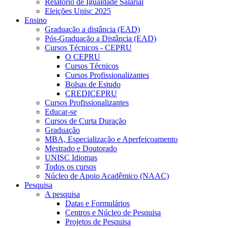
Relatório de Igualdade Salarial
Eleições Unisc 2025
Ensino
Graduação a distância (EAD)
Pós-Graduação a Distância (EAD)
Cursos Técnicos - CEPRU
O CEPRU
Cursos Técnicos
Cursos Profissionalizantes
Bolsas de Estudo
CREDICEPRU
Cursos Profissionalizantes
Educar-se
Cursos de Curta Duração
Graduação
MBA, Especialização e Aperfeiçoamento
Mestrado e Doutorado
UNISC Idiomas
Todos os cursos
Núcleo de Apoio Acadêmico (NAAC)
Pesquisa
A pesquisa
Datas e Formulários
Centros e Núcleo de Pesquisa
Projetos de Pesquisa