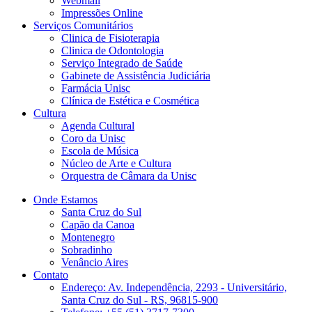
Webmail
Impressões Online
Serviços Comunitários
Clinica de Fisioterapia
Clinica de Odontologia
Serviço Integrado de Saúde
Gabinete de Assistência Judiciária
Farmácia Unisc
Clínica de Estética e Cosmética
Cultura
Agenda Cultural
Coro da Unisc
Escola de Música
Núcleo de Arte e Cultura
Orquestra de Câmara da Unisc
Onde Estamos
Santa Cruz do Sul
Capão da Canoa
Montenegro
Sobradinho
Venâncio Aires
Contato
Endereço: Av. Independência, 2293 - Universitário,
Santa Cruz do Sul - RS, 96815-900