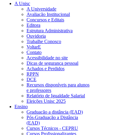
A Unisc
A Universidade
Avaliação Institucional
Concursos e Editais
Editora
Estrutura Administrativa
Ouvidoria
Trabalhe Conosco
VoltarE
Contato
Acessibilidade no site
Dicas de segurança pessoal
Achados e Perdidos
RPPN
DCE
Recursos disponíveis para alunos
e professores
Relatório de Igualdade Salarial
Eleições Unisc 2025
Ensino
Graduação a distância (EAD)
Pós-Graduação a Distância
(EAD)
Cursos Técnicos - CEPRU
Cursos Profissionalizantes