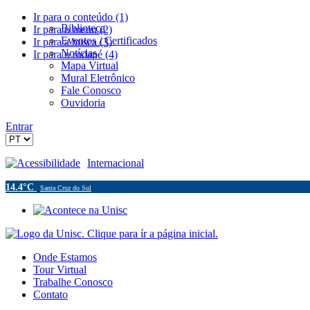
Ir para o conteúdo (1)
Biblioteca
Ir para o menu (2)
Eventos / Certificados
Ir para a busca (3)
Notícias
Ir para o rodapé (4)
Mapa Virtual
Mural Eletrônico
Fale Conosco
Ouvidoria
Entrar
Acessibilidade
Internacional
14.4°C
Santa Cruz do Sul
Onde Estamos
Tour Virtual
Trabalhe Conosco
Contato