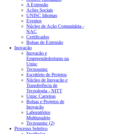
A Extensão
Ações Sociais
UNISC Idiomas
Eventos
Núcleo de Ação Comunitária -
NAC
Certificados
Bolsas de Extensão
Inovação
Inovação e
Empreendedorismo na
Unisc
Tecnounisc
Escritório de Projetos
Núcleo de Inovação e
Transferência de
Tecnologia - NITT
Unisc Carreiras
Bolsas e Projetos de
Inovação
Laboratórios
Multiusuário
Tecnounisc (2)
Processo Seletivo
Vestibular