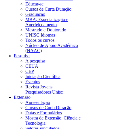
Educar-se
Cursos de Curta Duração
Graduação
MBA, Especialização e
Aperfeiçoamento
Mestrado e Doutorado
UNISC Idiomas
Todos os cursos
Núcleo de Apoio Acadêmico
(NAAC)
Pesquisa
A pesquisa
CEUA
CEP
Iniciação Científica
Eventos
Revista Jovens
Pesquisadores Unisc
Extensão
Apresentação
Cursos de Curta Duração
Datas e Formulários
Mostra de Extensão, Ciência e
Tecnologia
Setores vinculados