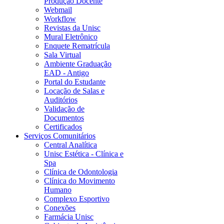
Produção Docente
Webmail
Workflow
Revistas da Unisc
Mural Eletrônico
Enquete Rematrícula
Sala Virtual
Ambiente Graduação
EAD - Antigo
Portal do Estudante
Locação de Salas e
Auditórios
Validação de
Documentos
Certificados
Serviços Comunitários
Central Analítica
Unisc Estética - Clínica e
Spa
Clínica de Odontologia
Clínica do Movimento
Humano
Complexo Esportivo
Conexões
Farmácia Unisc