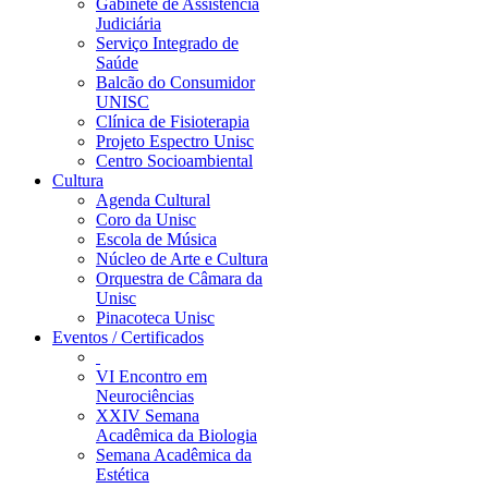
Gabinete de Assistência
Judiciária
Serviço Integrado de
Saúde
Balcão do Consumidor
UNISC
Clínica de Fisioterapia
Projeto Espectro Unisc
Centro Socioambiental
Cultura
Agenda Cultural
Coro da Unisc
Escola de Música
Núcleo de Arte e Cultura
Orquestra de Câmara da
Unisc
Pinacoteca Unisc
Eventos / Certificados
VI Encontro em
Neurociências
XXIV Semana
Acadêmica da Biologia
Semana Acadêmica da
Estética