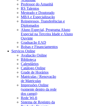
Professor do Amanhã
RS Talentos
Mestrado e Doutorado
MBA e Especialização
Reingressos, Transferências e
Diplomados
Aluno Especial, Programa Aluno
Especial na Terceira Idade e Aluno
Ouvinte
Graduação EAD
Bolsas e Financiamentos
Serviços Online
Avaliação Online
Biblioteca
Calendários
Catálogo Online
Grade de Horários
Matriculas / Renovação
de Matriculas
Impressões Online
(somente dentro da rede
dos campi)
Rede Wi-fi
Sistema de Registro da