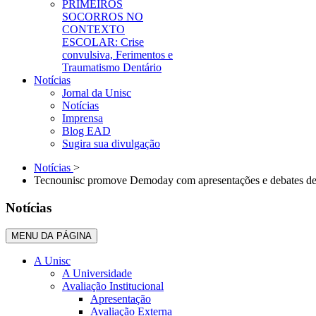
PRIMEIROS
SOCORROS NO
CONTEXTO
ESCOLAR: Crise
convulsiva, Ferimentos e
Traumatismo Dentário
Notícias
Jornal da Unisc
Notícias
Imprensa
Blog EAD
Sugira sua divulgação
Notícias
>
Tecnounisc promove Demoday com apresentações e debates de 
Notícias
MENU DA PÁGINA
A Unisc
A Universidade
Avaliação Institucional
Apresentação
Avaliação Externa