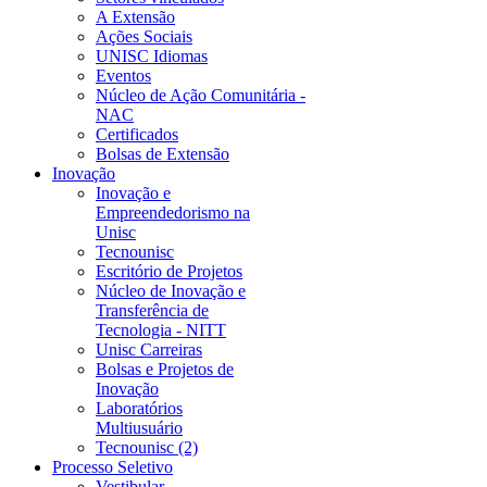
A Extensão
Ações Sociais
UNISC Idiomas
Eventos
Núcleo de Ação Comunitária -
NAC
Certificados
Bolsas de Extensão
Inovação
Inovação e
Empreendedorismo na
Unisc
Tecnounisc
Escritório de Projetos
Núcleo de Inovação e
Transferência de
Tecnologia - NITT
Unisc Carreiras
Bolsas e Projetos de
Inovação
Laboratórios
Multiusuário
Tecnounisc (2)
Processo Seletivo
Vestibular