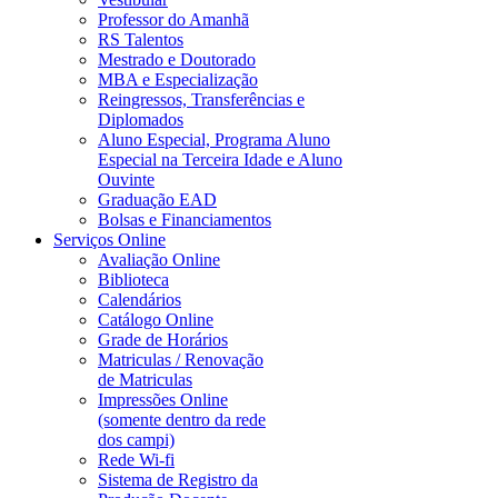
Professor do Amanhã
RS Talentos
Mestrado e Doutorado
MBA e Especialização
Reingressos, Transferências e
Diplomados
Aluno Especial, Programa Aluno
Especial na Terceira Idade e Aluno
Ouvinte
Graduação EAD
Bolsas e Financiamentos
Serviços Online
Avaliação Online
Biblioteca
Calendários
Catálogo Online
Grade de Horários
Matriculas / Renovação
de Matriculas
Impressões Online
(somente dentro da rede
dos campi)
Rede Wi-fi
Sistema de Registro da