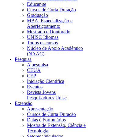
Educar-se
Cursos de Curta Duração
Graduação
MBA, Especialização e
Aperfeiçoamento
Mestrado e Doutorado
UNISC Idiomas
Todos os cursos
Núcleo de Apoio Acadêmico
(NAAC)
Pesquisa
A pesquisa
CEUA
CEP
Iniciação Científica
Eventos
Revista Jovens
Pesquisadores Unisc
Extensão
Apresentação
Cursos de Curta Duração
Datas e Formulários
Mostra de Extensão, Ciência e
Tecnologia
Setores vinculados