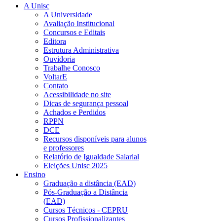
A Unisc
A Universidade
Avaliação Institucional
Concursos e Editais
Editora
Estrutura Administrativa
Ouvidoria
Trabalhe Conosco
VoltarE
Contato
Acessibilidade no site
Dicas de segurança pessoal
Achados e Perdidos
RPPN
DCE
Recursos disponíveis para alunos
e professores
Relatório de Igualdade Salarial
Eleições Unisc 2025
Ensino
Graduação a distância (EAD)
Pós-Graduação a Distância
(EAD)
Cursos Técnicos - CEPRU
Cursos Profissionalizantes