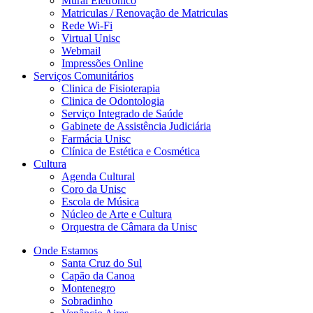
Mural Eletrônico
Matriculas / Renovação de Matriculas
Rede Wi-Fi
Virtual Unisc
Webmail
Impressões Online
Serviços Comunitários
Clinica de Fisioterapia
Clinica de Odontologia
Serviço Integrado de Saúde
Gabinete de Assistência Judiciária
Farmácia Unisc
Clínica de Estética e Cosmética
Cultura
Agenda Cultural
Coro da Unisc
Escola de Música
Núcleo de Arte e Cultura
Orquestra de Câmara da Unisc
Onde Estamos
Santa Cruz do Sul
Capão da Canoa
Montenegro
Sobradinho