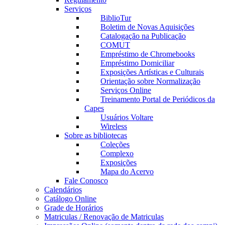
Serviços
BiblioTur
Boletim de Novas Aquisições
Catalogação na Publicação
COMUT
Empréstimo de Chromebooks
Empréstimo Domiciliar
Exposições Artísticas e Culturais
Orientação sobre Normalização
Serviços Online
Treinamento Portal de Periódicos da
Capes
Usuários Voltare
Wireless
Sobre as bibliotecas
Coleções
Complexo
Exposições
Mapa do Acervo
Fale Conosco
Calendários
Catálogo Online
Grade de Horários
Matriculas / Renovação de Matriculas