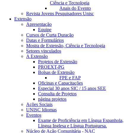
Ciência e Tecnologia
Anais do Evento
Revista Jovens Pesquisadores Unisc
Extensão
Apresentação
Equipe
Cursos de Curta Duração
Datas e Formulários
Mostra de Extensão, Ciência e Tecnologia
Setores vinculados
A Extensão
Projetos de Extensão
PROEXT-PG
Bolsas de Extensão
FPE e FAP
Oficinas e Capacitações
Especial 30 anos SIC / 15 anos SEE
Consulta de Projetos
página projetos
Ações Sociais
UNISC Idiomas
Eventos
Exame de Proficiência em Língua Espanhola,
Língua Inglesa e Língua Portuguesa.
Núcleo de Ação Comunitária - NAC