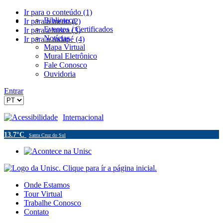
Ir para o conteúdo (1)
Biblioteca
Ir para o menu (2)
Eventos / Certificados
Ir para a busca (3)
Notícias
Ir para o rodapé (4)
Mapa Virtual
Mural Eletrônico
Fale Conosco
Ouvidoria
Entrar
Acessibilidade
Internacional
13.7°C
Santa Cruz do Sul
Onde Estamos
Tour Virtual
Trabalhe Conosco
Contato