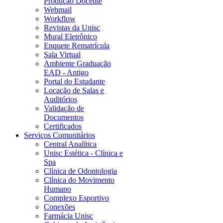
Produção Docente
Webmail
Workflow
Revistas da Unisc
Mural Eletrônico
Enquete Rematrícula
Sala Virtual
Ambiente Graduação
EAD - Antigo
Portal do Estudante
Locação de Salas e
Auditórios
Validação de
Documentos
Certificados
Serviços Comunitários
Central Analítica
Unisc Estética - Clínica e
Spa
Clínica de Odontologia
Clínica do Movimento
Humano
Complexo Esportivo
Conexões
Farmácia Unisc