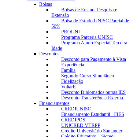
Bolsas
Bolsas de Ensino, Pesquisa e
Extensão
Bolsa de Estudo UNISC Parcial de
50%
PROUNI
Programa Parceria UNISC
Programa Aluno Especial Terceira
Idade
Descontos
Desconto para Pagamento à Vista
Experiência
Família
Segundo Curso Simultâneo
Fidelização
VoltarE
Desconto Diplomados outras IES
Desconto Transferência Externa
Financiamentos
CREDIUNISC
Financiamento Estudantil - FIES
CREDIPOS
UNICRED VTRPP
Crédito Universitário Santander
Crédito Educativo – Sicredi