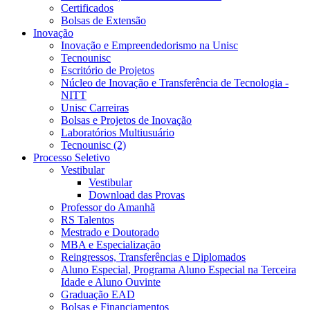
Certificados
Bolsas de Extensão
Inovação
Inovação e Empreendedorismo na Unisc
Tecnounisc
Escritório de Projetos
Núcleo de Inovação e Transferência de Tecnologia -
NITT
Unisc Carreiras
Bolsas e Projetos de Inovação
Laboratórios Multiusuário
Tecnounisc (2)
Processo Seletivo
Vestibular
Vestibular
Download das Provas
Professor do Amanhã
RS Talentos
Mestrado e Doutorado
MBA e Especialização
Reingressos, Transferências e Diplomados
Aluno Especial, Programa Aluno Especial na Terceira
Idade e Aluno Ouvinte
Graduação EAD
Bolsas e Financiamentos