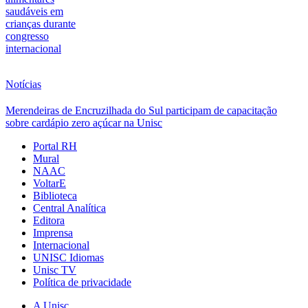
saudáveis em
crianças durante
congresso
internacional
Notícias
Merendeiras de Encruzilhada do Sul participam de capacitação
sobre cardápio zero açúcar na Unisc
Portal RH
Mural
NAAC
VoltarE
Biblioteca
Central Analítica
Editora
Imprensa
Internacional
UNISC Idiomas
Unisc TV
Política de privacidade
A Unisc