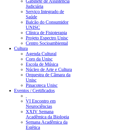
Gabinete de Assistência
Judiciária
Serviço Integrado de
Saúde
Balcão do Consumidor
UNISC
Clínica de Fisioterapia
Projeto Espectro Unisc
Centro Socioambiental
Cultura
Agenda Cultural
Coro da Unisc
Escola de Música
Núcleo de Arte e Cultura
Orquestra de Câmara da
Unisc
Pinacoteca Unisc
Eventos / Certificados
VI Encontro em
Neurociências
XXIV Semana
Acadêmica da Biologia
Semana Acadêmica da
Estética