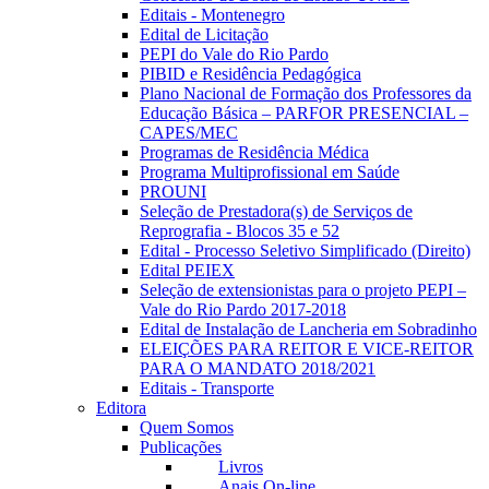
Editais - Montenegro
Edital de Licitação
PEPI do Vale do Rio Pardo
PIBID e Residência Pedagógica
Plano Nacional de Formação dos Professores da
Educação Básica – PARFOR PRESENCIAL –
CAPES/MEC
Programas de Residência Médica
Programa Multiprofissional em Saúde
PROUNI
Seleção de Prestadora(s) de Serviços de
Reprografia - Blocos 35 e 52
Edital - Processo Seletivo Simplificado (Direito)
Edital PEIEX
Seleção de extensionistas para o projeto PEPI –
Vale do Rio Pardo 2017-2018
Edital de Instalação de Lancheria em Sobradinho
ELEIÇÕES PARA REITOR E VICE-REITOR
PARA O MANDATO 2018/2021
Editais - Transporte
Editora
Quem Somos
Publicações
Livros
Anais On-line