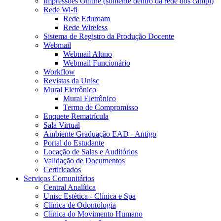
Impressões Online (somente dentro da rede dos campi)
Rede Wi-fi
Rede Eduroam
Rede Wireless
Sistema de Registro da Produção Docente
Webmail
Webmail Aluno
Webmail Funcionário
Workflow
Revistas da Unisc
Mural Eletrônico
Mural Eletrônico
Termo de Compromisso
Enquete Rematrícula
Sala Virtual
Ambiente Graduação EAD - Antigo
Portal do Estudante
Locação de Salas e Auditórios
Validação de Documentos
Certificados
Serviços Comunitários
Central Analítica
Unisc Estética - Clínica e Spa
Clínica de Odontologia
Clínica do Movimento Humano