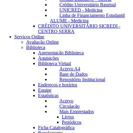
Crédito Universitário Banrisul
UNICRED - Medicina
Linha de Financiamento Estudantil
ALUME - Medicina
CRÉDITO UNIVERSITÁRIO SICREDI -
CENTRO SERRA
Serviços Online
Avaliação Online
Biblioteca
Apresentação Biblioteca
Aquisições
Biblioteca Virtual
Acervo A4
Base de Dados
Repositório Institucional
Endereços e horários
Equipe
Estatísticas
Acervo
Circulação
Mais Emprestados
Livros
Periódicos
Ficha Catalográfica
Regulamento