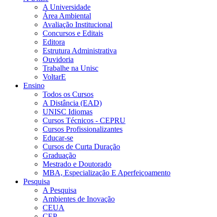
A Universidade
Área Ambiental
Avaliação Institucional
Concursos e Editais
Editora
Estrutura Administrativa
Ouvidoria
Trabalhe na Unisc
VoltarE
Ensino
Todos os Cursos
A Distância (EAD)
UNISC Idiomas
Cursos Técnicos - CEPRU
Cursos Profissionalizantes
Educar-se
Cursos de Curta Duração
Graduação
Mestrado e Doutorado
MBA, Especialização E Aperfeiçoamento
Pesquisa
A Pesquisa
Ambientes de Inovação
CEUA
CEP