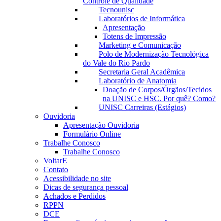
Controle de Qualidade
Tecnounisc
Laboratórios de Informática
Apresentação
Totens de Impressão
Marketing e Comunicação
Polo de Modernização Tecnológica
do Vale do Rio Pardo
Secretaria Geral Acadêmica
Laboratório de Anatomia
Doação de Corpos/Órgãos/Tecidos
na UNISC e HSC. Por quê? Como?
UNISC Carreiras (Estágios)
Ouvidoria
Apresentação Ouvidoria
Formulário Online
Trabalhe Conosco
Trabalhe Conosco
VoltarE
Contato
Acessibilidade no site
Dicas de segurança pessoal
Achados e Perdidos
RPPN
DCE