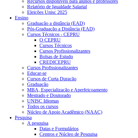
Recursos disponíveis para alunos e professores
Relatório de Igualdade Salarial
Eleições Unisc 2025
Ensino
Graduação a distância (EAD)
Pós-Graduação a Distância (EAD)
Cursos Técnicos - CEPRU
O CEPRU
Cursos Técnicos
Cursos Profissionalizantes
Bolsas de Estudo
CREDICEPRU
Cursos Profissionalizantes
Educar-se
Cursos de Curta Duração
Graduação
MBA, Especialização e Aperfeiçoamento
Mestrado e Doutorado
UNISC Idiomas
Todos os cursos
Núcleo de Apoio Acadêmico (NAAC)
Pesquisa
A pesquisa
Datas e Formulários
Centros e Núcleo de Pesquisa