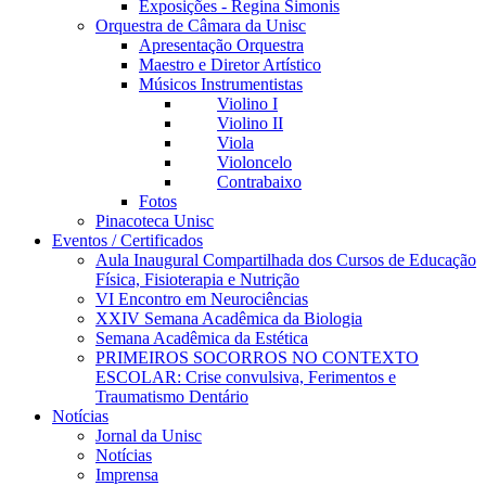
Exposições - Regina Simonis
Orquestra de Câmara da Unisc
Apresentação Orquestra
Maestro e Diretor Artístico
Músicos Instrumentistas
Violino I
Violino II
Viola
Violoncelo
Contrabaixo
Fotos
Pinacoteca Unisc
Eventos / Certificados
Aula Inaugural Compartilhada dos Cursos de Educação
Física, Fisioterapia e Nutrição
VI Encontro em Neurociências
XXIV Semana Acadêmica da Biologia
Semana Acadêmica da Estética
PRIMEIROS SOCORROS NO CONTEXTO
ESCOLAR: Crise convulsiva, Ferimentos e
Traumatismo Dentário
Notícias
Jornal da Unisc
Notícias
Imprensa