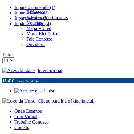
Ir para o conteúdo (1)
Biblioteca
Ir para o menu (2)
Eventos / Certificados
Ir para a busca (3)
Notícias
Ir para o rodapé (4)
Mapa Virtual
Mural Eletrônico
Fale Conosco
Ouvidoria
Entrar
Acessibilidade
Internacional
15.4°C
Santa Cruz do Sul
Onde Estamos
Tour Virtual
Trabalhe Conosco
Contato