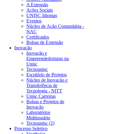
A Extensão
Ações Sociais
UNISC Idiomas
Eventos
Núcleo de Ação Comunitária -
NAC
Certificados
Bolsas de Extensão
Inovação
Inovação e
Empreendedorismo na
Unisc
Tecnounisc
Escritório de Projetos
Núcleo de Inovação e
Transferência de
Tecnologia - NITT
Unisc Carreiras
Bolsas e Projetos de
Inovação
Laboratórios
Multiusuário
Tecnounisc (2)
Processo Seletivo
Vestibular