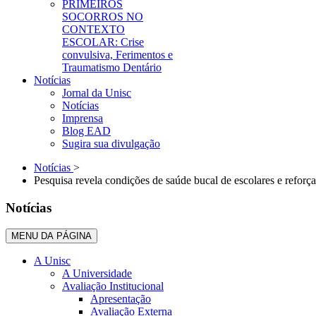
PRIMEIROS
SOCORROS NO
CONTEXTO
ESCOLAR: Crise
convulsiva, Ferimentos e
Traumatismo Dentário
Notícias
Jornal da Unisc
Notícias
Imprensa
Blog EAD
Sugira sua divulgação
Notícias
>
Pesquisa revela condições de saúde bucal de escolares e reforça
Notícias
MENU DA PÁGINA
A Unisc
A Universidade
Avaliação Institucional
Apresentação
Avaliação Externa