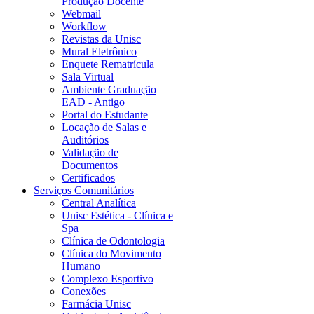
Produção Docente
Webmail
Workflow
Revistas da Unisc
Mural Eletrônico
Enquete Rematrícula
Sala Virtual
Ambiente Graduação
EAD - Antigo
Portal do Estudante
Locação de Salas e
Auditórios
Validação de
Documentos
Certificados
Serviços Comunitários
Central Analítica
Unisc Estética - Clínica e
Spa
Clínica de Odontologia
Clínica do Movimento
Humano
Complexo Esportivo
Conexões
Farmácia Unisc