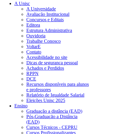
A Unisc
A Universidade
Avaliação Institucional
Concursos e Editais
Editora
Estrutura Administrativa
Ouvidoria
Trabalhe Conosco
VoltarE
Contato
Acessibilidade no site
Dicas de segurança pessoal
Achados e Perdidos
RPPN
DCE
Recursos disponíveis para alunos
e professores
Relatório de Igualdade Salarial
Eleições Unisc 2025
Ensino
Graduação a distância (EAD)
Pós-Graduação a Distância
(EAD)
Cursos Técnicos - CEPRU
Cursos Profissionalizantes