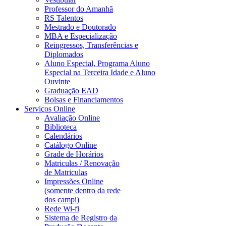
Professor do Amanhã
RS Talentos
Mestrado e Doutorado
MBA e Especialização
Reingressos, Transferências e
Diplomados
Aluno Especial, Programa Aluno
Especial na Terceira Idade e Aluno
Ouvinte
Graduação EAD
Bolsas e Financiamentos
Serviços Online
Avaliação Online
Biblioteca
Calendários
Catálogo Online
Grade de Horários
Matriculas / Renovação
de Matriculas
Impressões Online
(somente dentro da rede
dos campi)
Rede Wi-fi
Sistema de Registro da