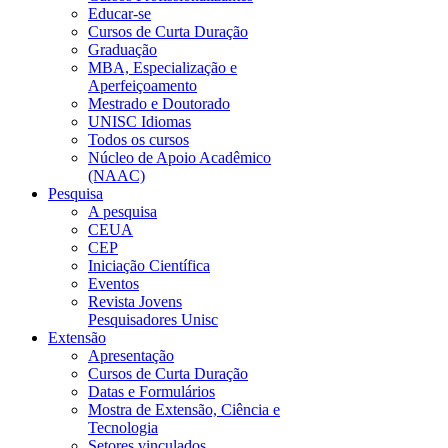
Educar-se
Cursos de Curta Duração
Graduação
MBA, Especialização e
Aperfeiçoamento
Mestrado e Doutorado
UNISC Idiomas
Todos os cursos
Núcleo de Apoio Acadêmico
(NAAC)
Pesquisa
A pesquisa
CEUA
CEP
Iniciação Científica
Eventos
Revista Jovens
Pesquisadores Unisc
Extensão
Apresentação
Cursos de Curta Duração
Datas e Formulários
Mostra de Extensão, Ciência e
Tecnologia
Setores vinculados