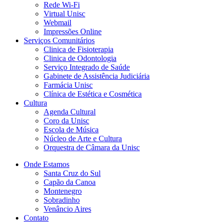
Rede Wi-Fi
Virtual Unisc
Webmail
Impressões Online
Serviços Comunitários
Clinica de Fisioterapia
Clinica de Odontologia
Serviço Integrado de Saúde
Gabinete de Assistência Judiciária
Farmácia Unisc
Clínica de Estética e Cosmética
Cultura
Agenda Cultural
Coro da Unisc
Escola de Música
Núcleo de Arte e Cultura
Orquestra de Câmara da Unisc
Onde Estamos
Santa Cruz do Sul
Capão da Canoa
Montenegro
Sobradinho
Venâncio Aires
Contato