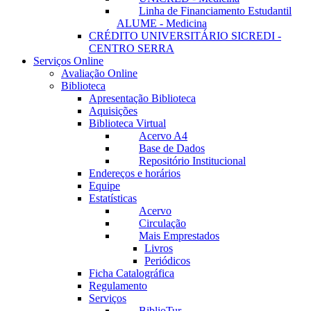
Linha de Financiamento Estudantil
ALUME - Medicina
CRÉDITO UNIVERSITÁRIO SICREDI -
CENTRO SERRA
Serviços Online
Avaliação Online
Biblioteca
Apresentação Biblioteca
Aquisições
Biblioteca Virtual
Acervo A4
Base de Dados
Repositório Institucional
Endereços e horários
Equipe
Estatísticas
Acervo
Circulação
Mais Emprestados
Livros
Periódicos
Ficha Catalográfica
Regulamento
Serviços
BiblioTur