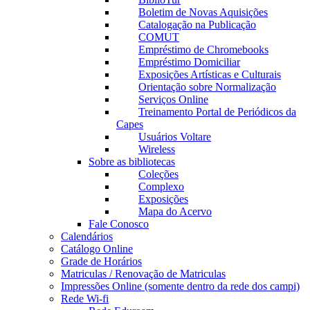
Boletim de Novas Aquisições
Catalogação na Publicação
COMUT
Empréstimo de Chromebooks
Empréstimo Domiciliar
Exposições Artísticas e Culturais
Orientação sobre Normalização
Serviços Online
Treinamento Portal de Periódicos da
Capes
Usuários Voltare
Wireless
Sobre as bibliotecas
Coleções
Complexo
Exposições
Mapa do Acervo
Fale Conosco
Calendários
Catálogo Online
Grade de Horários
Matriculas / Renovação de Matriculas
Impressões Online (somente dentro da rede dos campi)
Rede Wi-fi