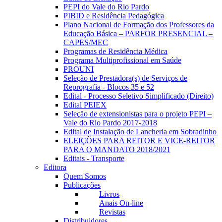
PEPI do Vale do Rio Pardo
PIBID e Residência Pedagógica
Plano Nacional de Formação dos Professores da
Educação Básica – PARFOR PRESENCIAL –
CAPES/MEC
Programas de Residência Médica
Programa Multiprofissional em Saúde
PROUNI
Seleção de Prestadora(s) de Serviços de
Reprografia - Blocos 35 e 52
Edital - Processo Seletivo Simplificado (Direito)
Edital PEIEX
Seleção de extensionistas para o projeto PEPI –
Vale do Rio Pardo 2017-2018
Edital de Instalação de Lancheria em Sobradinho
ELEIÇÕES PARA REITOR E VICE-REITOR
PARA O MANDATO 2018/2021
Editais - Transporte
Editora
Quem Somos
Publicações
Livros
Anais On-line
Revistas
Distribuidores