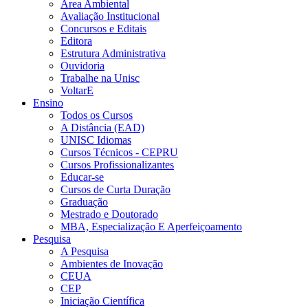
Área Ambiental
Avaliação Institucional
Concursos e Editais
Editora
Estrutura Administrativa
Ouvidoria
Trabalhe na Unisc
VoltarE
Ensino
Todos os Cursos
A Distância (EAD)
UNISC Idiomas
Cursos Técnicos - CEPRU
Cursos Profissionalizantes
Educar-se
Cursos de Curta Duração
Graduação
Mestrado e Doutorado
MBA, Especialização E Aperfeiçoamento
Pesquisa
A Pesquisa
Ambientes de Inovação
CEUA
CEP
Iniciação Científica