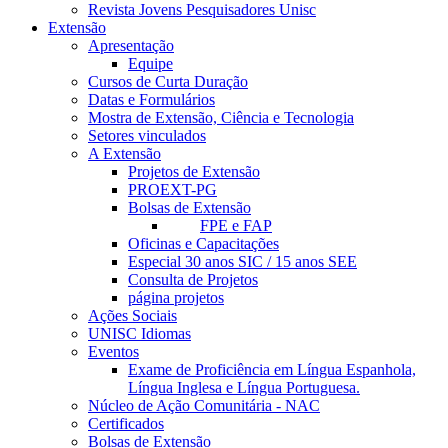
Revista Jovens Pesquisadores Unisc
Extensão
Apresentação
Equipe
Cursos de Curta Duração
Datas e Formulários
Mostra de Extensão, Ciência e Tecnologia
Setores vinculados
A Extensão
Projetos de Extensão
PROEXT-PG
Bolsas de Extensão
FPE e FAP
Oficinas e Capacitações
Especial 30 anos SIC / 15 anos SEE
Consulta de Projetos
página projetos
Ações Sociais
UNISC Idiomas
Eventos
Exame de Proficiência em Língua Espanhola,
Língua Inglesa e Língua Portuguesa.
Núcleo de Ação Comunitária - NAC
Certificados
Bolsas de Extensão