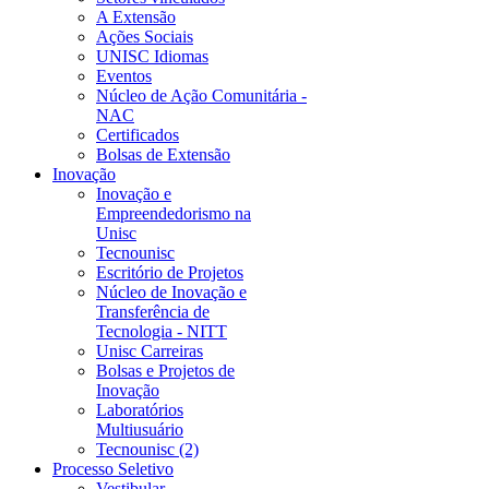
A Extensão
Ações Sociais
UNISC Idiomas
Eventos
Núcleo de Ação Comunitária -
NAC
Certificados
Bolsas de Extensão
Inovação
Inovação e
Empreendedorismo na
Unisc
Tecnounisc
Escritório de Projetos
Núcleo de Inovação e
Transferência de
Tecnologia - NITT
Unisc Carreiras
Bolsas e Projetos de
Inovação
Laboratórios
Multiusuário
Tecnounisc (2)
Processo Seletivo
Vestibular