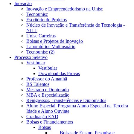
Inovação
Inovação e Empreendedorismo na Unisc
Tecnounisc
Escritório de Projetos
Núcleo de Inovação e Transferência de Tecnologia -
NITT
Unisc Carreiras
Bolsas e Projetos de Inovação
Laboratórios Multiusuário
Tecnounisc (2)
Processo Seletivo
Vestibular
Vestibular
Download das Provas
Professor do Amanhã
RS Talentos
Mestrado e Doutorado
MBA e Especialização
Reingressos, Transferências e Diplomados
Aluno Especial, Programa Aluno Especial na Terceira
Idade e Aluno Ouvinte
Graduação EAD
Bolsas e Financiamentos
Bolsas
Bolsas de Ensino, Pesquisa e