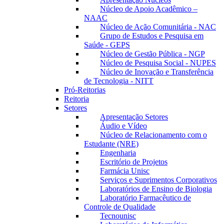
Núcleo de Apoio Acadêmico –
NAAC
Núcleo de Ação Comunitária - NAC
Grupo de Estudos e Pesquisa em
Saúde - GEPS
Núcleo de Gestão Pública - NGP
Núcleo de Pesquisa Social - NUPES
Núcleo de Inovação e Transferência
de Tecnologia - NITT
Pró-Reitorias
Reitoria
Setores
Apresentação Setores
Áudio e Vídeo
Núcleo de Relacionamento com o
Estudante (NRE)
Engenharia
Escritório de Projetos
Farmácia Unisc
Serviços e Suprimentos Corporativos
Laboratórios de Ensino de Biologia
Laboratório Farmacêutico de
Controle de Qualidade
Tecnounisc