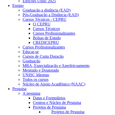
Eleições Unisc 2025
Ensino
Graduação a distância (EAD)
Pós-Graduação a Distância (EAD)
Cursos Técnicos - CEPRU
O CEPRU
Cursos Técnicos
Cursos Profissionalizantes
Bolsas de Estudo
CREDICEPRU
Cursos Profissionalizantes
Educar-se
Cursos de Curta Duração
Graduação
MBA, Especialização e Aperfeiçoamento
Mestrado e Doutorado
UNISC Idiomas
Todos os cursos
Núcleo de Apoio Acadêmico (NAAC)
Pesquisa
A pesquisa
Datas e Formulários
Centros e Núcleo de Pesquisa
Projetos de Pesquisa
Projetos de Pesquisa