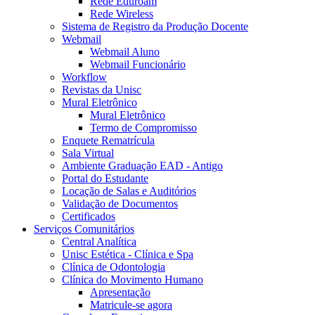
Rede Eduroam
Rede Wireless
Sistema de Registro da Produção Docente
Webmail
Webmail Aluno
Webmail Funcionário
Workflow
Revistas da Unisc
Mural Eletrônico
Mural Eletrônico
Termo de Compromisso
Enquete Rematrícula
Sala Virtual
Ambiente Graduação EAD - Antigo
Portal do Estudante
Locação de Salas e Auditórios
Validação de Documentos
Certificados
Serviços Comunitários
Central Analítica
Unisc Estética - Clínica e Spa
Clínica de Odontologia
Clínica do Movimento Humano
Apresentação
Matricule-se agora