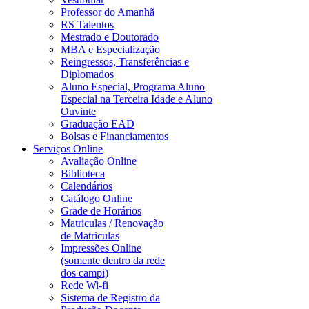
Professor do Amanhã
RS Talentos
Mestrado e Doutorado
MBA e Especialização
Reingressos, Transferências e
Diplomados
Aluno Especial, Programa Aluno
Especial na Terceira Idade e Aluno
Ouvinte
Graduação EAD
Bolsas e Financiamentos
Serviços Online
Avaliação Online
Biblioteca
Calendários
Catálogo Online
Grade de Horários
Matriculas / Renovação
de Matriculas
Impressões Online
(somente dentro da rede
dos campi)
Rede Wi-fi
Sistema de Registro da