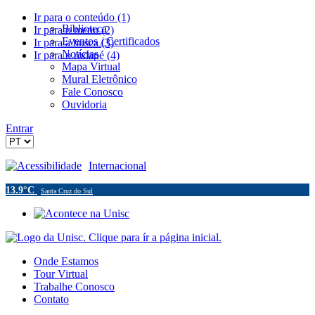
Ir para o conteúdo (1)
Biblioteca
Ir para o menu (2)
Eventos / Certificados
Ir para a busca (3)
Notícias
Ir para o rodapé (4)
Mapa Virtual
Mural Eletrônico
Fale Conosco
Ouvidoria
Entrar
Acessibilidade
Internacional
13.9°C
Santa Cruz do Sul
Onde Estamos
Tour Virtual
Trabalhe Conosco
Contato