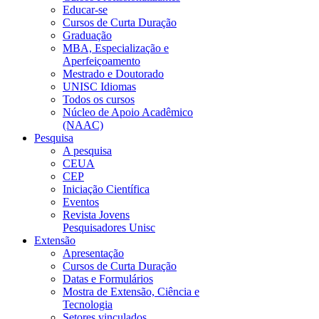
Educar-se
Cursos de Curta Duração
Graduação
MBA, Especialização e
Aperfeiçoamento
Mestrado e Doutorado
UNISC Idiomas
Todos os cursos
Núcleo de Apoio Acadêmico
(NAAC)
Pesquisa
A pesquisa
CEUA
CEP
Iniciação Científica
Eventos
Revista Jovens
Pesquisadores Unisc
Extensão
Apresentação
Cursos de Curta Duração
Datas e Formulários
Mostra de Extensão, Ciência e
Tecnologia
Setores vinculados