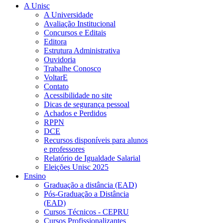
A Unisc
A Universidade
Avaliação Institucional
Concursos e Editais
Editora
Estrutura Administrativa
Ouvidoria
Trabalhe Conosco
VoltarE
Contato
Acessibilidade no site
Dicas de segurança pessoal
Achados e Perdidos
RPPN
DCE
Recursos disponíveis para alunos
e professores
Relatório de Igualdade Salarial
Eleições Unisc 2025
Ensino
Graduação a distância (EAD)
Pós-Graduação a Distância
(EAD)
Cursos Técnicos - CEPRU
Cursos Profissionalizantes