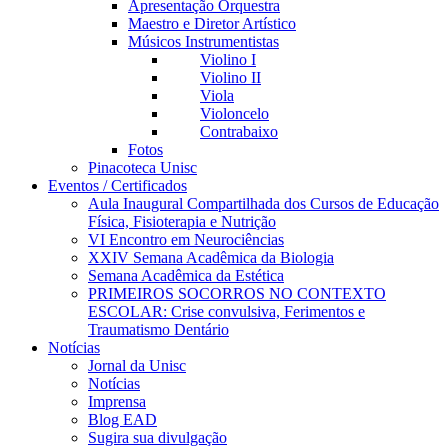
Apresentação Orquestra
Maestro e Diretor Artístico
Músicos Instrumentistas
Violino I
Violino II
Viola
Violoncelo
Contrabaixo
Fotos
Pinacoteca Unisc
Eventos / Certificados
Aula Inaugural Compartilhada dos Cursos de Educação
Física, Fisioterapia e Nutrição
VI Encontro em Neurociências
XXIV Semana Acadêmica da Biologia
Semana Acadêmica da Estética
PRIMEIROS SOCORROS NO CONTEXTO
ESCOLAR: Crise convulsiva, Ferimentos e
Traumatismo Dentário
Notícias
Jornal da Unisc
Notícias
Imprensa
Blog EAD
Sugira sua divulgação