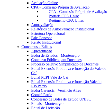
Avaliação Online
CPA - Comissão Própria de Avaliação
CPA - Comissão Própria de Avaliação
Portaria CPA Unisc
Regimento CPA Unisc
Autoavaliação
Relatórios de Autoavaliação Institucional
Estrutura Operacional
Fale Conosco
Relato Institucional
Concursos e Editais
Apresentação
Bolsa de Estudos - Montenegro
Concurso Público para Docentes
Processo Seletivo Simplificado de Docentes
Edital Extensão Produtiva e Inovação do Vale do
Caí
Edital PEPI Vale do Caí
Edital Extensão Produtiva e Inovação Vale do
Rio Pardo
Bolsa Carência - Venâncio Aires
Comitê Pardo
Concessão de Bolsa de Estudo UNISC
Editais - Montenegro
Edital de Licitação