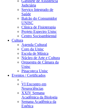
Gabinete de Assistência
Judiciária
Serviço Integrado de
Saúde
Balcão do Consumidor
UNISC
Clínica de Fisioterapia
Projeto Espectro Unisc
Centro Socioambiental
Cultura
Agenda Cultural
Coro da Unisc
Escola de Música
Núcleo de Arte e Cultura
Orquestra de Câmara da
Unisc
Pinacoteca Unisc
Eventos / Certificados
VI Encontro em
Neurociências
XXIV Semana
Acadêmica da Biologia
Semana Acadêmica da
Estética