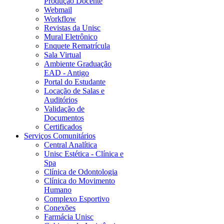
Produção Docente
Webmail
Workflow
Revistas da Unisc
Mural Eletrônico
Enquete Rematrícula
Sala Virtual
Ambiente Graduação
EAD - Antigo
Portal do Estudante
Locação de Salas e
Auditórios
Validação de
Documentos
Certificados
Serviços Comunitários
Central Analítica
Unisc Estética - Clínica e
Spa
Clínica de Odontologia
Clínica do Movimento
Humano
Complexo Esportivo
Conexões
Farmácia Unisc