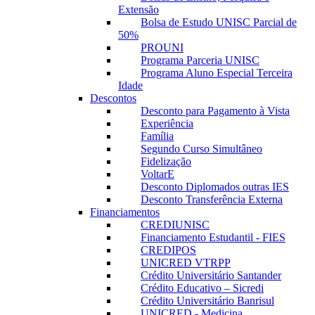
Extensão
Bolsa de Estudo UNISC Parcial de
50%
PROUNI
Programa Parceria UNISC
Programa Aluno Especial Terceira
Idade
Descontos
Desconto para Pagamento à Vista
Experiência
Família
Segundo Curso Simultâneo
Fidelização
VoltarE
Desconto Diplomados outras IES
Desconto Transferência Externa
Financiamentos
CREDIUNISC
Financiamento Estudantil - FIES
CREDIPOS
UNICRED VTRPP
Crédito Universitário Santander
Crédito Educativo – Sicredi
Crédito Universitário Banrisul
UNICRED - Medicina