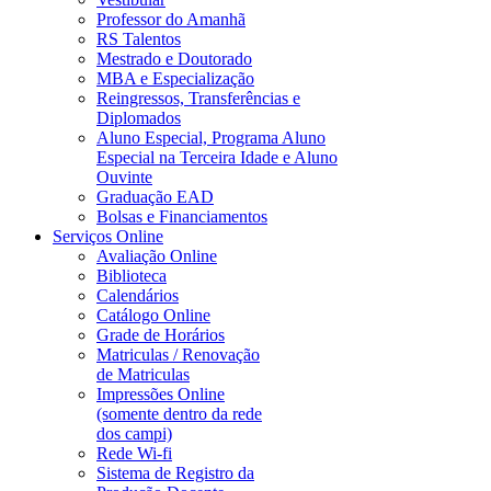
Professor do Amanhã
RS Talentos
Mestrado e Doutorado
MBA e Especialização
Reingressos, Transferências e
Diplomados
Aluno Especial, Programa Aluno
Especial na Terceira Idade e Aluno
Ouvinte
Graduação EAD
Bolsas e Financiamentos
Serviços Online
Avaliação Online
Biblioteca
Calendários
Catálogo Online
Grade de Horários
Matriculas / Renovação
de Matriculas
Impressões Online
(somente dentro da rede
dos campi)
Rede Wi-fi
Sistema de Registro da