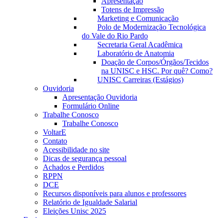
Apresentação
Totens de Impressão
Marketing e Comunicação
Polo de Modernização Tecnológica
do Vale do Rio Pardo
Secretaria Geral Acadêmica
Laboratório de Anatomia
Doação de Corpos/Órgãos/Tecidos
na UNISC e HSC. Por quê? Como?
UNISC Carreiras (Estágios)
Ouvidoria
Apresentação Ouvidoria
Formulário Online
Trabalhe Conosco
Trabalhe Conosco
VoltarE
Contato
Acessibilidade no site
Dicas de segurança pessoal
Achados e Perdidos
RPPN
DCE
Recursos disponíveis para alunos e professores
Relatório de Igualdade Salarial
Eleições Unisc 2025