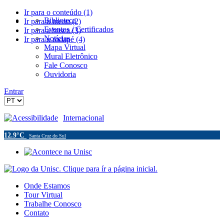
Ir para o conteúdo (1)
Biblioteca
Ir para o menu (2)
Eventos / Certificados
Ir para a busca (3)
Notícias
Ir para o rodapé (4)
Mapa Virtual
Mural Eletrônico
Fale Conosco
Ouvidoria
Entrar
Acessibilidade
Internacional
12.9°C
Santa Cruz do Sul
Onde Estamos
Tour Virtual
Trabalhe Conosco
Contato