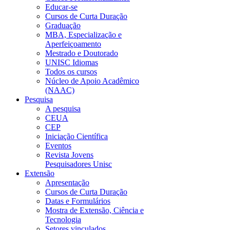
Educar-se
Cursos de Curta Duração
Graduação
MBA, Especialização e
Aperfeiçoamento
Mestrado e Doutorado
UNISC Idiomas
Todos os cursos
Núcleo de Apoio Acadêmico
(NAAC)
Pesquisa
A pesquisa
CEUA
CEP
Iniciação Científica
Eventos
Revista Jovens
Pesquisadores Unisc
Extensão
Apresentação
Cursos de Curta Duração
Datas e Formulários
Mostra de Extensão, Ciência e
Tecnologia
Setores vinculados