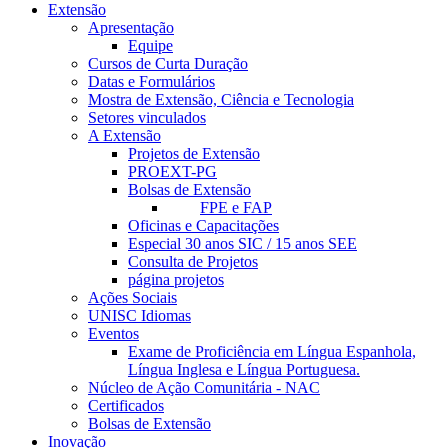
Extensão
Apresentação
Equipe
Cursos de Curta Duração
Datas e Formulários
Mostra de Extensão, Ciência e Tecnologia
Setores vinculados
A Extensão
Projetos de Extensão
PROEXT-PG
Bolsas de Extensão
FPE e FAP
Oficinas e Capacitações
Especial 30 anos SIC / 15 anos SEE
Consulta de Projetos
página projetos
Ações Sociais
UNISC Idiomas
Eventos
Exame de Proficiência em Língua Espanhola,
Língua Inglesa e Língua Portuguesa.
Núcleo de Ação Comunitária - NAC
Certificados
Bolsas de Extensão
Inovação