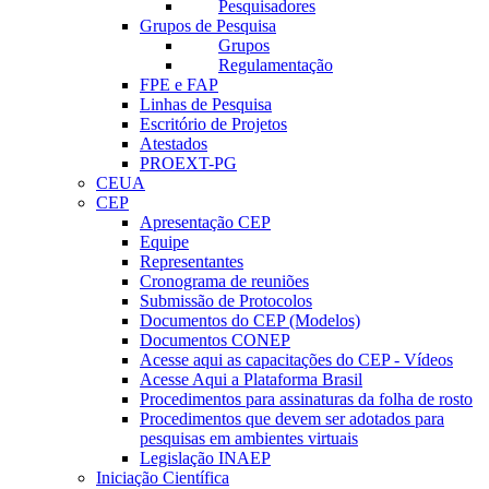
Pesquisadores
Grupos de Pesquisa
Grupos
Regulamentação
FPE e FAP
Linhas de Pesquisa
Escritório de Projetos
Atestados
PROEXT-PG
CEUA
CEP
Apresentação CEP
Equipe
Representantes
Cronograma de reuniões
Submissão de Protocolos
Documentos do CEP (Modelos)
Documentos CONEP
Acesse aqui as capacitações do CEP - Vídeos
Acesse Aqui a Plataforma Brasil
Procedimentos para assinaturas da folha de rosto
Procedimentos que devem ser adotados para
pesquisas em ambientes virtuais
Legislação INAEP
Iniciação Científica