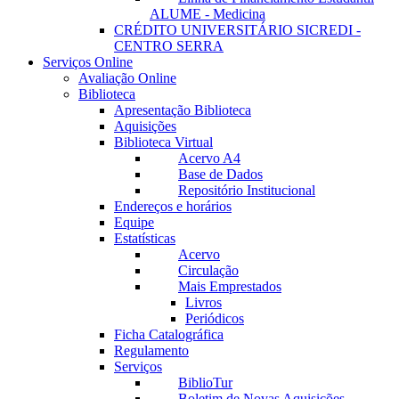
ALUME - Medicina
CRÉDITO UNIVERSITÁRIO SICREDI -
CENTRO SERRA
Serviços Online
Avaliação Online
Biblioteca
Apresentação Biblioteca
Aquisições
Biblioteca Virtual
Acervo A4
Base de Dados
Repositório Institucional
Endereços e horários
Equipe
Estatísticas
Acervo
Circulação
Mais Emprestados
Livros
Periódicos
Ficha Catalográfica
Regulamento
Serviços
BiblioTur
Boletim de Novas Aquisições