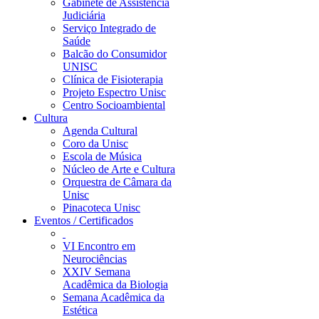
Gabinete de Assistência
Judiciária
Serviço Integrado de
Saúde
Balcão do Consumidor
UNISC
Clínica de Fisioterapia
Projeto Espectro Unisc
Centro Socioambiental
Cultura
Agenda Cultural
Coro da Unisc
Escola de Música
Núcleo de Arte e Cultura
Orquestra de Câmara da
Unisc
Pinacoteca Unisc
Eventos / Certificados
VI Encontro em
Neurociências
XXIV Semana
Acadêmica da Biologia
Semana Acadêmica da
Estética