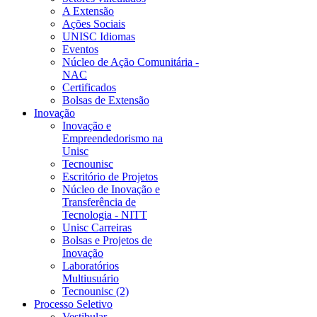
A Extensão
Ações Sociais
UNISC Idiomas
Eventos
Núcleo de Ação Comunitária -
NAC
Certificados
Bolsas de Extensão
Inovação
Inovação e
Empreendedorismo na
Unisc
Tecnounisc
Escritório de Projetos
Núcleo de Inovação e
Transferência de
Tecnologia - NITT
Unisc Carreiras
Bolsas e Projetos de
Inovação
Laboratórios
Multiusuário
Tecnounisc (2)
Processo Seletivo
Vestibular