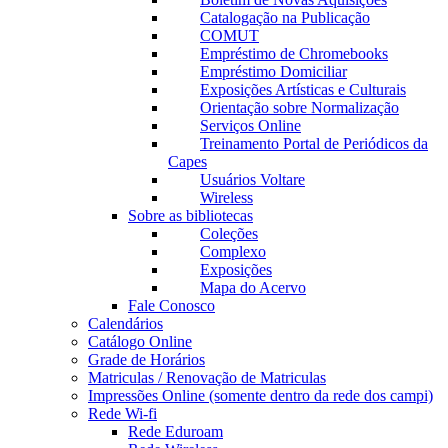
Catalogação na Publicação
COMUT
Empréstimo de Chromebooks
Empréstimo Domiciliar
Exposições Artísticas e Culturais
Orientação sobre Normalização
Serviços Online
Treinamento Portal de Periódicos da
Capes
Usuários Voltare
Wireless
Sobre as bibliotecas
Coleções
Complexo
Exposições
Mapa do Acervo
Fale Conosco
Calendários
Catálogo Online
Grade de Horários
Matriculas / Renovação de Matriculas
Impressões Online (somente dentro da rede dos campi)
Rede Wi-fi
Rede Eduroam