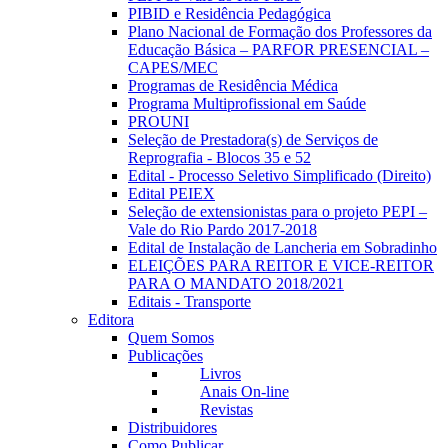
PIBID e Residência Pedagógica
Plano Nacional de Formação dos Professores da
Educação Básica – PARFOR PRESENCIAL –
CAPES/MEC
Programas de Residência Médica
Programa Multiprofissional em Saúde
PROUNI
Seleção de Prestadora(s) de Serviços de
Reprografia - Blocos 35 e 52
Edital - Processo Seletivo Simplificado (Direito)
Edital PEIEX
Seleção de extensionistas para o projeto PEPI –
Vale do Rio Pardo 2017-2018
Edital de Instalação de Lancheria em Sobradinho
ELEIÇÕES PARA REITOR E VICE-REITOR
PARA O MANDATO 2018/2021
Editais - Transporte
Editora
Quem Somos
Publicações
Livros
Anais On-line
Revistas
Distribuidores
Como Publicar