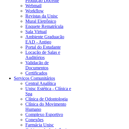
Produção Docente
Webmail
Workflow
Revistas da Unisc
Mural Eletrônico
Enquete Rematrícula
Sala Virtual
Ambiente Graduação
EAD - Antigo
Portal do Estudante
Locação de Salas e
Auditórios
Validação de
Documentos
Certificados
Serviços Comunitários
Central Analítica
Unisc Estética - Clínica e
Spa
Clínica de Odontologia
Clínica do Movimento
Humano
Complexo Esportivo
Conexões
Farmácia Unisc