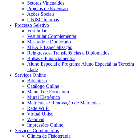
Setores Vincualdos
Projetos de Extensão
Ações Sociais
UNISC Idiomas
Processo Seletivo
Vestibular
Vestibular Complementar
Mestrado e Doutorado
MBA E Especialização
Reingressos, Transferências e Diplomados
Bolsas e Financiamentos
Aluno Especial e Programa Aluno Especial na Terceira
Idade
Serviços Online
Biblioteca
Catálogo Online
Manual de Formatura
Mural Eletrônico
Matriculas / Renovação de Matriculas
Rede Wi-Fi
Virtual Unisc
Webmail
Impressões Online
Serviços Comunitários
Clinica de Fisioterapia