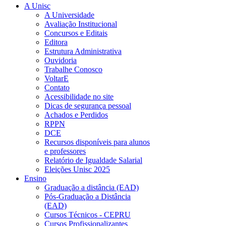
A Unisc
A Universidade
Avaliação Institucional
Concursos e Editais
Editora
Estrutura Administrativa
Ouvidoria
Trabalhe Conosco
VoltarE
Contato
Acessibilidade no site
Dicas de segurança pessoal
Achados e Perdidos
RPPN
DCE
Recursos disponíveis para alunos
e professores
Relatório de Igualdade Salarial
Eleições Unisc 2025
Ensino
Graduação a distância (EAD)
Pós-Graduação a Distância
(EAD)
Cursos Técnicos - CEPRU
Cursos Profissionalizantes