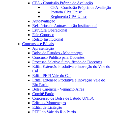
CPA - Comissão Própria de Avaliação
CPA - Comissão Própria de Avaliação
Portaria CPA Unisc
Regimento CPA Unisc
Autoavaliação
Relatórios de Autoavaliação Institucional
Estrutura Operacional
Fale Conosco
Relato Institucional
Concursos e Editais
Apresentação
Bolsa de Estudos - Montenegro
Concurso Público para Docentes
Processo Seletivo Simplificado de Docentes
Edital Extensão Produtiva e Inovação do Vale do
Caí
Edital PEPI Vale do Caí
Edital Extensão Produtiva e Inovação Vale do
Rio Pardo
Bolsa Carência - Venâncio Aires
Comitê Pardo
Concessão de Bolsa de Estudo UNISC
Editais - Montenegro
Edital de Licitação
PEPI do Vale do Rio Pardo