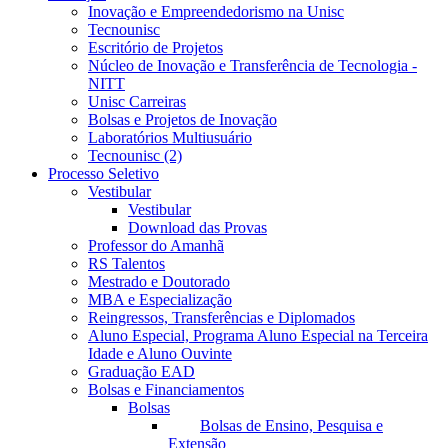
Inovação e Empreendedorismo na Unisc
Tecnounisc
Escritório de Projetos
Núcleo de Inovação e Transferência de Tecnologia -
NITT
Unisc Carreiras
Bolsas e Projetos de Inovação
Laboratórios Multiusuário
Tecnounisc (2)
Processo Seletivo
Vestibular
Vestibular
Download das Provas
Professor do Amanhã
RS Talentos
Mestrado e Doutorado
MBA e Especialização
Reingressos, Transferências e Diplomados
Aluno Especial, Programa Aluno Especial na Terceira
Idade e Aluno Ouvinte
Graduação EAD
Bolsas e Financiamentos
Bolsas
Bolsas de Ensino, Pesquisa e
Extensão