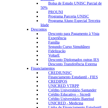
Bolsa de Estudo UNISC Parcial de
50%
PROUNI
Programa Parceria UNISC
Programa Aluno Especial Terceira
Idade
Descontos
Desconto para Pagamento à Vista
Experiência
Família
Segundo Curso Simultâneo
Fidelização
VoltarE
Desconto Diplomados outras IES
Desconto Transferência Externa
Financiamentos
CREDIUNISC
Financiamento Estudantil - FIES
CREDIPOS
UNICRED VTRPP
Crédito Universitário Santander
Crédito Educativo – Sicredi
Crédito Universitário Banrisul
UNICRED - Medicina
Linha de Financiamento Estudantil