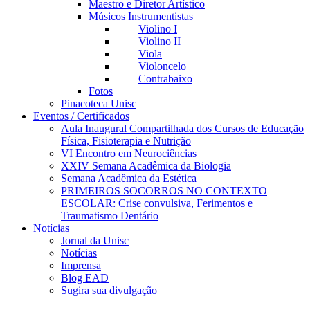
Maestro e Diretor Artístico
Músicos Instrumentistas
Violino I
Violino II
Viola
Violoncelo
Contrabaixo
Fotos
Pinacoteca Unisc
Eventos / Certificados
Aula Inaugural Compartilhada dos Cursos de Educação
Física, Fisioterapia e Nutrição
VI Encontro em Neurociências
XXIV Semana Acadêmica da Biologia
Semana Acadêmica da Estética
PRIMEIROS SOCORROS NO CONTEXTO
ESCOLAR: Crise convulsiva, Ferimentos e
Traumatismo Dentário
Notícias
Jornal da Unisc
Notícias
Imprensa
Blog EAD
Sugira sua divulgação