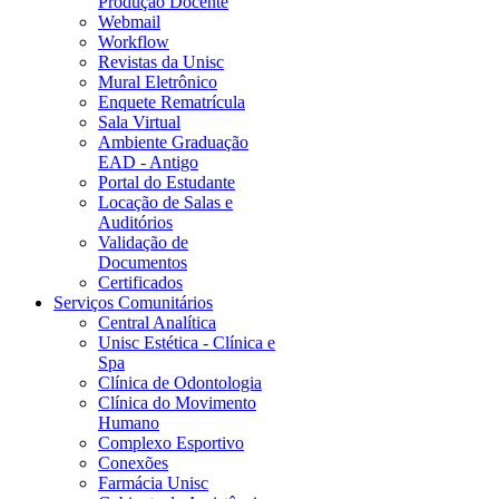
Produção Docente
Webmail
Workflow
Revistas da Unisc
Mural Eletrônico
Enquete Rematrícula
Sala Virtual
Ambiente Graduação
EAD - Antigo
Portal do Estudante
Locação de Salas e
Auditórios
Validação de
Documentos
Certificados
Serviços Comunitários
Central Analítica
Unisc Estética - Clínica e
Spa
Clínica de Odontologia
Clínica do Movimento
Humano
Complexo Esportivo
Conexões
Farmácia Unisc