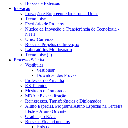
Bolsas de Extensão
Inovação
Inovação e Empreendedorismo na Unisc
Tecnounisc
Escritório de Projetos
Núcleo de Inovação e Transferência de Tecnologia -
NITT
Unisc Carreiras
Bolsas e Projetos de Inovação
Laboratórios Multiusuário
Tecnounisc (2)
Processo Seletivo
Vestibular
Vestibular
Download das Provas
Professor do Amanhã
RS Talentos
Mestrado e Doutorado
MBA e Especialização
Reingressos, Transferências e Diplomados
Aluno Especial, Programa Aluno Especial na Terceira
Idade e Aluno Ouvinte
Graduação EAD
Bolsas e Financiamentos
Bolsas