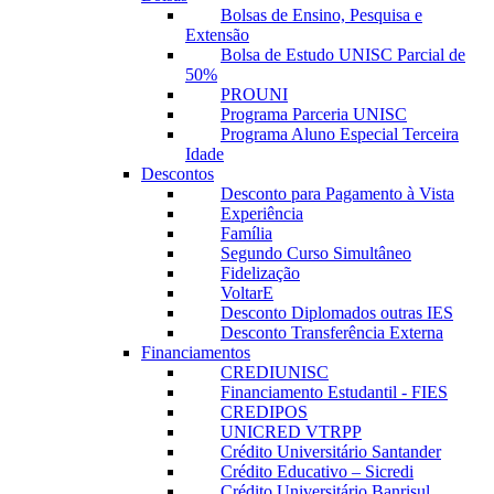
Bolsas de Ensino, Pesquisa e
Extensão
Bolsa de Estudo UNISC Parcial de
50%
PROUNI
Programa Parceria UNISC
Programa Aluno Especial Terceira
Idade
Descontos
Desconto para Pagamento à Vista
Experiência
Família
Segundo Curso Simultâneo
Fidelização
VoltarE
Desconto Diplomados outras IES
Desconto Transferência Externa
Financiamentos
CREDIUNISC
Financiamento Estudantil - FIES
CREDIPOS
UNICRED VTRPP
Crédito Universitário Santander
Crédito Educativo – Sicredi
Crédito Universitário Banrisul