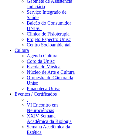
Gabinete de Assistência
Judiciária
Serviço Integrado de
Saúde
Balcão do Consumidor
UNISC
Clínica de Fisioterapia
Projeto Espectro Unisc
Centro Socioambiental
Cultura
Agenda Cultural
Coro da Unisc
Escola de Música
Núcleo de Arte e Cultura
Orquestra de Câmara da
Unisc
Pinacoteca Unisc
Eventos / Certificados
VI Encontro em
Neurociências
XXIV Semana
Acadêmica da Biologia
Semana Acadêmica da
Estética