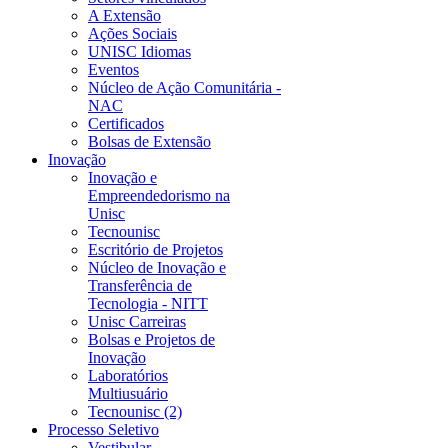
A Extensão
Ações Sociais
UNISC Idiomas
Eventos
Núcleo de Ação Comunitária -
NAC
Certificados
Bolsas de Extensão
Inovação
Inovação e
Empreendedorismo na
Unisc
Tecnounisc
Escritório de Projetos
Núcleo de Inovação e
Transferência de
Tecnologia - NITT
Unisc Carreiras
Bolsas e Projetos de
Inovação
Laboratórios
Multiusuário
Tecnounisc (2)
Processo Seletivo
Vestibular