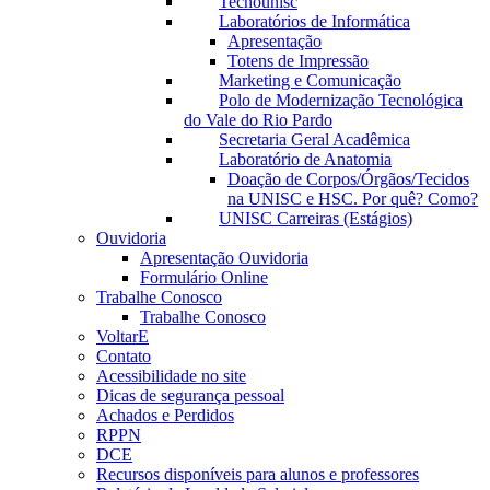
Tecnounisc
Laboratórios de Informática
Apresentação
Totens de Impressão
Marketing e Comunicação
Polo de Modernização Tecnológica
do Vale do Rio Pardo
Secretaria Geral Acadêmica
Laboratório de Anatomia
Doação de Corpos/Órgãos/Tecidos
na UNISC e HSC. Por quê? Como?
UNISC Carreiras (Estágios)
Ouvidoria
Apresentação Ouvidoria
Formulário Online
Trabalhe Conosco
Trabalhe Conosco
VoltarE
Contato
Acessibilidade no site
Dicas de segurança pessoal
Achados e Perdidos
RPPN
DCE
Recursos disponíveis para alunos e professores