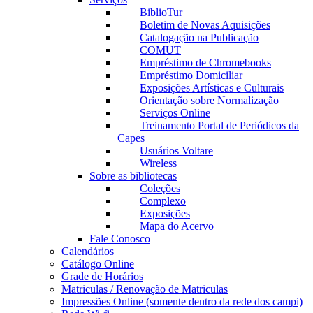
BiblioTur
Boletim de Novas Aquisições
Catalogação na Publicação
COMUT
Empréstimo de Chromebooks
Empréstimo Domiciliar
Exposições Artísticas e Culturais
Orientação sobre Normalização
Serviços Online
Treinamento Portal de Periódicos da
Capes
Usuários Voltare
Wireless
Sobre as bibliotecas
Coleções
Complexo
Exposições
Mapa do Acervo
Fale Conosco
Calendários
Catálogo Online
Grade de Horários
Matriculas / Renovação de Matriculas
Impressões Online (somente dentro da rede dos campi)