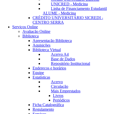
UNICRED - Medicina
Linha de Financiamento Estudantil
ALUME - Medicina
CRÉDITO UNIVERSITÁRIO SICREDI -
CENTRO SERRA
Serviços Online
Avaliação Online
Biblioteca
Apresentação Biblioteca
Aquisições
Biblioteca Virtual
Acervo A4
Base de Dados
Repositório Institucional
Endereços e horários
Equipe
Estatísticas
Acervo
Circulação
Mais Emprestados
Livros
Periódicos
Ficha Catalográfica
Regulamento
Serviços