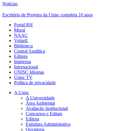
Notícias
Escritório de Projetos da Unisc completa 10 anos
Portal RH
Mural
NAAC
VoltarE
Biblioteca
Central Analítica
Editora
Imprensa
Internacional
UNISC Idiomas
Unisc TV
Política de privacidade
A Unisc
A Universidade
Área Ambiental
Avaliação Institucional
Concursos e Editais
Editora
Estrutura Administrativa
Ouvidoria