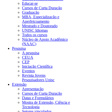
Educar-se
Cursos de Curta Duração
Graduação
MBA, Especialização e
Aperfeiçoamento
Mestrado e Doutorado
UNISC Idiomas
Todos os cursos
Núcleo de Apoio Acadêmico
(NAAC)
Pesquisa
A pesquisa
CEUA
CEP
Iniciação Científica
Eventos
Revista Jovens
Pesquisadores Unisc
Extensão
Apresentação
Cursos de Curta Duração
Datas e Formulários
Mostra de Extensão, Ciência e
Tecnologia
Setores vinculados