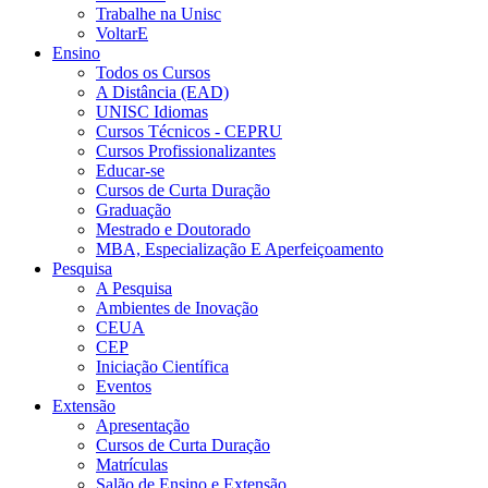
Trabalhe na Unisc
VoltarE
Ensino
Todos os Cursos
A Distância (EAD)
UNISC Idiomas
Cursos Técnicos - CEPRU
Cursos Profissionalizantes
Educar-se
Cursos de Curta Duração
Graduação
Mestrado e Doutorado
MBA, Especialização E Aperfeiçoamento
Pesquisa
A Pesquisa
Ambientes de Inovação
CEUA
CEP
Iniciação Científica
Eventos
Extensão
Apresentação
Cursos de Curta Duração
Matrículas
Salão de Ensino e Extensão