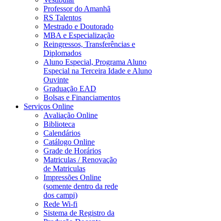
Professor do Amanhã
RS Talentos
Mestrado e Doutorado
MBA e Especialização
Reingressos, Transferências e
Diplomados
Aluno Especial, Programa Aluno
Especial na Terceira Idade e Aluno
Ouvinte
Graduação EAD
Bolsas e Financiamentos
Serviços Online
Avaliação Online
Biblioteca
Calendários
Catálogo Online
Grade de Horários
Matriculas / Renovação
de Matriculas
Impressões Online
(somente dentro da rede
dos campi)
Rede Wi-fi
Sistema de Registro da