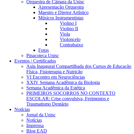
Orquestra de Câmara da Unisc
Apresentação Orquestra
Maestro e Diretor Artístico
Músicos Instrumentistas
Violino I
Violino II
Viola
Violoncelo
Contrabaixo
Fotos
Pinacoteca Unisc
Eventos / Certificados
Aula Inaugural Compartilhada dos Cursos de Educação
Física, Fisioterapia e Nutrição
VI Encontro em Neurociências
XXIV Semana Acadêmica da Biologia
Semana Acadêmica da Estética
PRIMEIROS SOCORROS NO CONTEXTO
ESCOLAR: Crise convulsiva, Ferimentos e
Traumatismo Dentário
Notícias
Jornal da Unisc
Notícias
Imprensa
Blog EAD