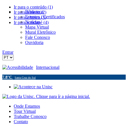
Ir para o conteúdo (1)
Biblioteca
Ir para o menu (2)
Eventos / Certificados
Ir para a busca (3)
Notícias
Ir para o rodapé (4)
Mapa Virtual
Mural Eletrônico
Fale Conosco
Ouvidoria
Entrar
Acessibilidade
Internacional
7.8°C
Santa Cruz do Sul
Onde Estamos
Tour Virtual
Trabalhe Conosco
Contato