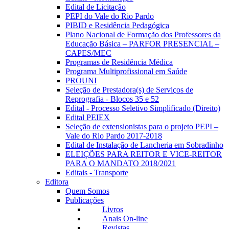
Edital de Licitação
PEPI do Vale do Rio Pardo
PIBID e Residência Pedagógica
Plano Nacional de Formação dos Professores da
Educação Básica – PARFOR PRESENCIAL –
CAPES/MEC
Programas de Residência Médica
Programa Multiprofissional em Saúde
PROUNI
Seleção de Prestadora(s) de Serviços de
Reprografia - Blocos 35 e 52
Edital - Processo Seletivo Simplificado (Direito)
Edital PEIEX
Seleção de extensionistas para o projeto PEPI –
Vale do Rio Pardo 2017-2018
Edital de Instalação de Lancheria em Sobradinho
ELEIÇÕES PARA REITOR E VICE-REITOR
PARA O MANDATO 2018/2021
Editais - Transporte
Editora
Quem Somos
Publicações
Livros
Anais On-line
Revistas