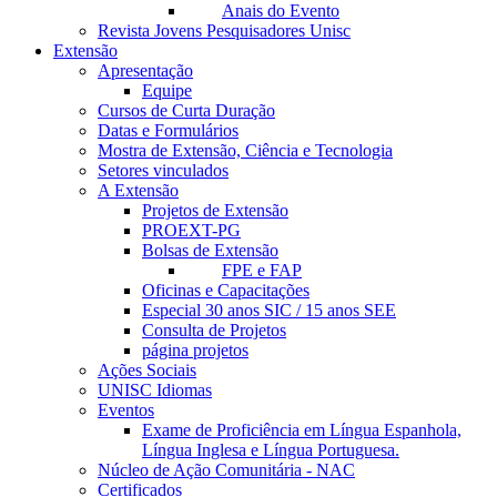
Anais do Evento
Revista Jovens Pesquisadores Unisc
Extensão
Apresentação
Equipe
Cursos de Curta Duração
Datas e Formulários
Mostra de Extensão, Ciência e Tecnologia
Setores vinculados
A Extensão
Projetos de Extensão
PROEXT-PG
Bolsas de Extensão
FPE e FAP
Oficinas e Capacitações
Especial 30 anos SIC / 15 anos SEE
Consulta de Projetos
página projetos
Ações Sociais
UNISC Idiomas
Eventos
Exame de Proficiência em Língua Espanhola,
Língua Inglesa e Língua Portuguesa.
Núcleo de Ação Comunitária - NAC
Certificados