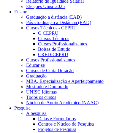
Relatório de Igualdade Salarial
Eleições Unisc 2025
Ensino
Graduação a distância (EAD)
Pós-Graduação a Distância (EAD)
Cursos Técnicos - CEPRU
O CEPRU
Cursos Técnicos
Cursos Profissionalizantes
Bolsas de Estudo
CREDICEPRU
Cursos Profissionalizantes
Educar-se
Cursos de Curta Duração
Graduação
MBA, Especialização e Aperfeiçoamento
Mestrado e Doutorado
UNISC Idiomas
Todos os cursos
Núcleo de Apoio Acadêmico (NAAC)
Pesquisa
A pesquisa
Datas e Formulários
Centros e Núcleo de Pesquisa
Projetos de Pesquisa