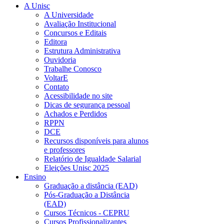
A Unisc
A Universidade
Avaliação Institucional
Concursos e Editais
Editora
Estrutura Administrativa
Ouvidoria
Trabalhe Conosco
VoltarE
Contato
Acessibilidade no site
Dicas de segurança pessoal
Achados e Perdidos
RPPN
DCE
Recursos disponíveis para alunos
e professores
Relatório de Igualdade Salarial
Eleições Unisc 2025
Ensino
Graduação a distância (EAD)
Pós-Graduação a Distância
(EAD)
Cursos Técnicos - CEPRU
Cursos Profissionalizantes