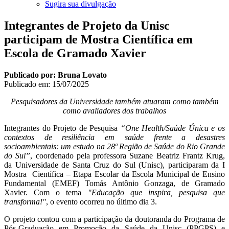
Sugira sua divulgação
Integrantes de Projeto da Unisc
participam de Mostra Científica em
Escola de Gramado Xavier
Publicado por: Bruna Lovato
Publicado em:
15/07/2025
Pesquisadores da Universidade também atuaram como também
como avaliadores dos trabalhos
Integrantes do Projeto de Pesquisa
“One Health/Saúde Única e os
contextos de resiliência em saúde frente a desastres
socioambientais: um estudo na 28ª Região de Saúde do Rio Grande
do Sul”
, coordenado pela professora Suzane Beatriz Frantz Krug,
da Universidade de Santa Cruz do Sul (Unisc), participaram da I
Mostra Científica – Etapa Escolar da Escola Municipal de Ensino
Fundamental (EMEF) Tomás Antônio Gonzaga, de Gramado
Xavier. Com o tema
"Educação que inspira, pesquisa que
transforma!"
, o evento ocorreu no último dia 3.
O projeto contou com a participação da doutoranda do Programa de
Pós-Graduação em Promoção da Saúde da Unisc (PPGPS) e