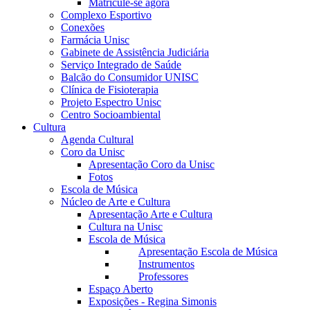
Matricule-se agora
Complexo Esportivo
Conexões
Farmácia Unisc
Gabinete de Assistência Judiciária
Serviço Integrado de Saúde
Balcão do Consumidor UNISC
Clínica de Fisioterapia
Projeto Espectro Unisc
Centro Socioambiental
Cultura
Agenda Cultural
Coro da Unisc
Apresentação Coro da Unisc
Fotos
Escola de Música
Núcleo de Arte e Cultura
Apresentação Arte e Cultura
Cultura na Unisc
Escola de Música
Apresentação Escola de Música
Instrumentos
Professores
Espaço Aberto
Exposições - Regina Simonis