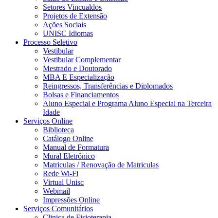
Setores Vincualdos
Projetos de Extensão
Ações Sociais
UNISC Idiomas
Processo Seletivo
Vestibular
Vestibular Complementar
Mestrado e Doutorado
MBA E Especialização
Reingressos, Transferências e Diplomados
Bolsas e Financiamentos
Aluno Especial e Programa Aluno Especial na Terceira
Idade
Serviços Online
Biblioteca
Catálogo Online
Manual de Formatura
Mural Eletrônico
Matriculas / Renovação de Matriculas
Rede Wi-Fi
Virtual Unisc
Webmail
Impressões Online
Serviços Comunitários
Clinica de Fisioterapia