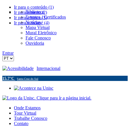
Ir para o conteúdo (1)
Biblioteca
Ir para o menu (2)
Eventos / Certificados
Ir para a busca (3)
Notícias
Ir para o rodapé (4)
Mapa Virtual
Mural Eletrônico
Fale Conosco
Ouvidoria
Entrar
Acessibilidade
Internacional
15.7°C
Santa Cruz do Sul
Onde Estamos
Tour Virtual
Trabalhe Conosco
Contato