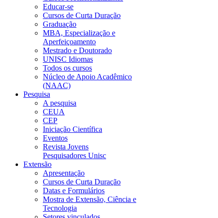
Educar-se
Cursos de Curta Duração
Graduação
MBA, Especialização e
Aperfeiçoamento
Mestrado e Doutorado
UNISC Idiomas
Todos os cursos
Núcleo de Apoio Acadêmico
(NAAC)
Pesquisa
A pesquisa
CEUA
CEP
Iniciação Científica
Eventos
Revista Jovens
Pesquisadores Unisc
Extensão
Apresentação
Cursos de Curta Duração
Datas e Formulários
Mostra de Extensão, Ciência e
Tecnologia
Setores vinculados