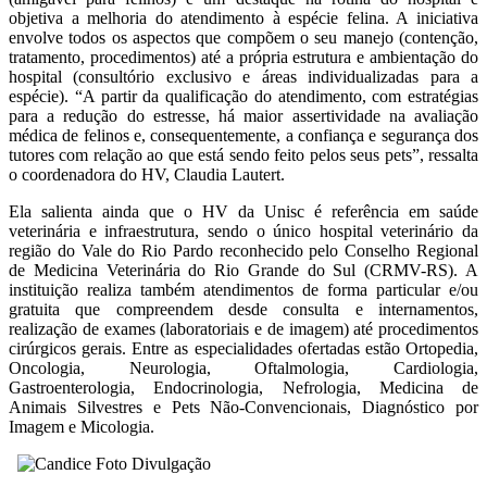
objetiva a melhoria do atendimento à espécie felina. A iniciativa
envolve todos os aspectos que compõem o seu manejo (contenção,
tratamento, procedimentos) até a própria estrutura e ambientação do
hospital (consultório exclusivo e áreas individualizadas para a
espécie). “A partir da qualificação do atendimento, com estratégias
para a redução do estresse, há maior assertividade na avaliação
médica de felinos e, consequentemente, a confiança e segurança dos
tutores com relação ao que está sendo feito pelos seus pets”, ressalta
o coordenadora do HV, Claudia Lautert.
Ela salienta ainda que o HV da Unisc é referência em saúde
veterinária e infraestrutura, sendo o único hospital veterinário da
região do Vale do Rio Pardo reconhecido pelo Conselho Regional
de Medicina Veterinária do Rio Grande do Sul (CRMV-RS). A
instituição realiza também atendimentos de forma particular e/ou
gratuita que compreendem desde consulta e internamentos,
realização de exames (laboratoriais e de imagem) até procedimentos
cirúrgicos gerais. Entre as especialidades ofertadas estão Ortopedia,
Oncologia, Neurologia, Oftalmologia, Cardiologia,
Gastroenterologia, Endocrinologia, Nefrologia, Medicina de
Animais Silvestres e Pets Não-Convencionais, Diagnóstico por
Imagem e Micologia.