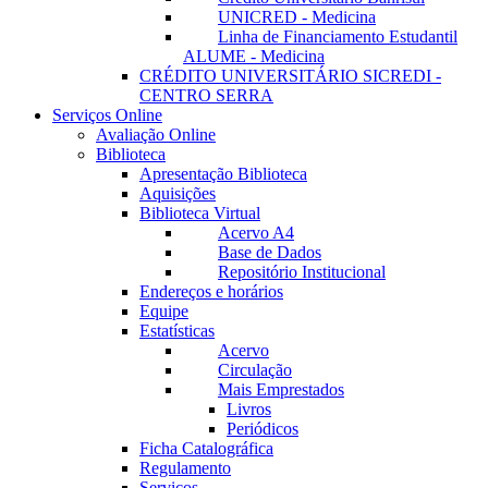
UNICRED - Medicina
Linha de Financiamento Estudantil
ALUME - Medicina
CRÉDITO UNIVERSITÁRIO SICREDI -
CENTRO SERRA
Serviços Online
Avaliação Online
Biblioteca
Apresentação Biblioteca
Aquisições
Biblioteca Virtual
Acervo A4
Base de Dados
Repositório Institucional
Endereços e horários
Equipe
Estatísticas
Acervo
Circulação
Mais Emprestados
Livros
Periódicos
Ficha Catalográfica
Regulamento
Serviços