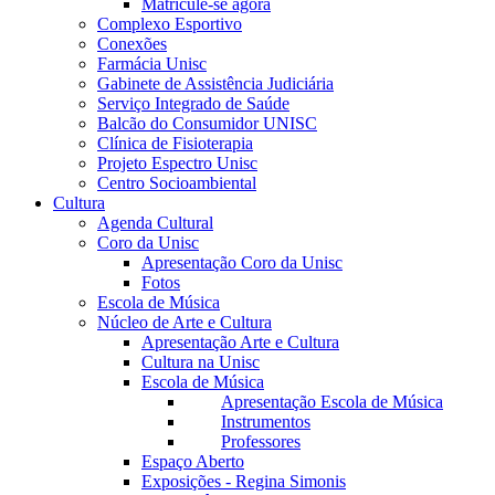
Matricule-se agora
Complexo Esportivo
Conexões
Farmácia Unisc
Gabinete de Assistência Judiciária
Serviço Integrado de Saúde
Balcão do Consumidor UNISC
Clínica de Fisioterapia
Projeto Espectro Unisc
Centro Socioambiental
Cultura
Agenda Cultural
Coro da Unisc
Apresentação Coro da Unisc
Fotos
Escola de Música
Núcleo de Arte e Cultura
Apresentação Arte e Cultura
Cultura na Unisc
Escola de Música
Apresentação Escola de Música
Instrumentos
Professores
Espaço Aberto
Exposições - Regina Simonis