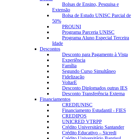
Bolsas de Ensino, Pesquisa e
Extensão
Bolsa de Estudo UNISC Parcial de
50%
PROUNI
Programa Parceria UNISC
Programa Aluno Especial Terceira
Idade
Descontos
Desconto para Pagamento à Vista
Experiência
Família
Segundo Curso Simultâneo
Fidelização
VoltarE
Desconto Diplomados outras IES
Desconto Transferência Externa
Financiamentos
CREDIUNISC
Financiamento Estudantil - FIES
CREDIPOS
UNICRED VTRPP
Crédito Universitário Santander
Crédito Educativo – Sicredi
Crédito Universitário Banrisul