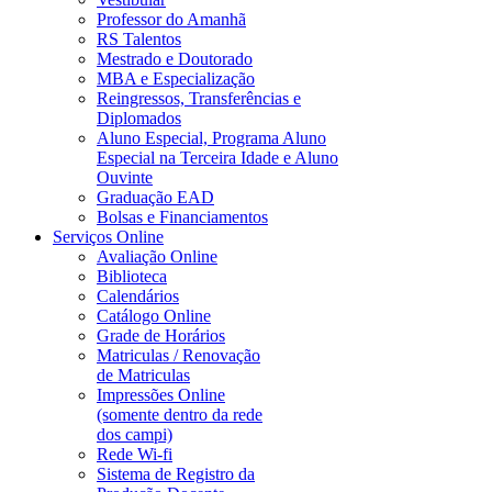
Professor do Amanhã
RS Talentos
Mestrado e Doutorado
MBA e Especialização
Reingressos, Transferências e
Diplomados
Aluno Especial, Programa Aluno
Especial na Terceira Idade e Aluno
Ouvinte
Graduação EAD
Bolsas e Financiamentos
Serviços Online
Avaliação Online
Biblioteca
Calendários
Catálogo Online
Grade de Horários
Matriculas / Renovação
de Matriculas
Impressões Online
(somente dentro da rede
dos campi)
Rede Wi-fi
Sistema de Registro da