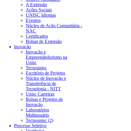
A Extensão
Ações Sociais
UNISC Idiomas
Eventos
Núcleo de Ação Comunitária -
NAC
Certificados
Bolsas de Extensão
Inovação
Inovação e
Empreendedorismo na
Unisc
Tecnounisc
Escritório de Projetos
Núcleo de Inovação e
Transferência de
Tecnologia - NITT
Unisc Carreiras
Bolsas e Projetos de
Inovação
Laboratórios
Multiusuário
Tecnounisc (2)
Processo Seletivo
Vestibular