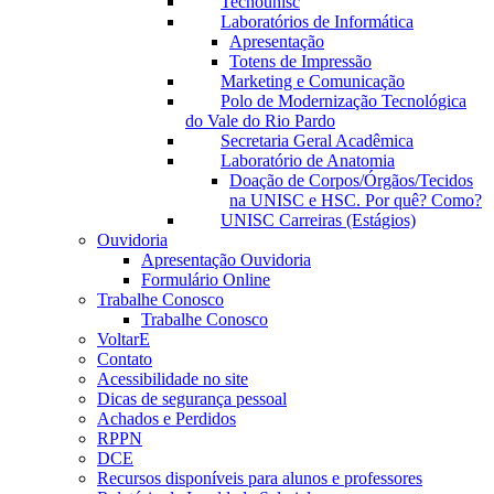
Tecnounisc
Laboratórios de Informática
Apresentação
Totens de Impressão
Marketing e Comunicação
Polo de Modernização Tecnológica
do Vale do Rio Pardo
Secretaria Geral Acadêmica
Laboratório de Anatomia
Doação de Corpos/Órgãos/Tecidos
na UNISC e HSC. Por quê? Como?
UNISC Carreiras (Estágios)
Ouvidoria
Apresentação Ouvidoria
Formulário Online
Trabalhe Conosco
Trabalhe Conosco
VoltarE
Contato
Acessibilidade no site
Dicas de segurança pessoal
Achados e Perdidos
RPPN
DCE
Recursos disponíveis para alunos e professores