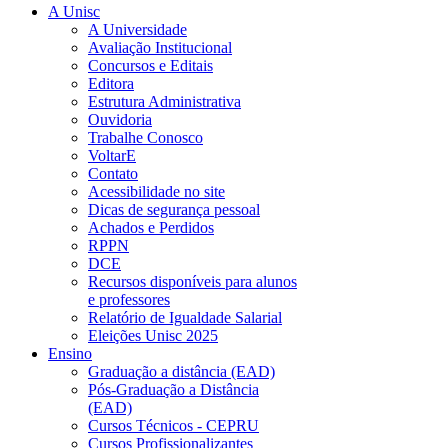
A Unisc
A Universidade
Avaliação Institucional
Concursos e Editais
Editora
Estrutura Administrativa
Ouvidoria
Trabalhe Conosco
VoltarE
Contato
Acessibilidade no site
Dicas de segurança pessoal
Achados e Perdidos
RPPN
DCE
Recursos disponíveis para alunos
e professores
Relatório de Igualdade Salarial
Eleições Unisc 2025
Ensino
Graduação a distância (EAD)
Pós-Graduação a Distância
(EAD)
Cursos Técnicos - CEPRU
Cursos Profissionalizantes