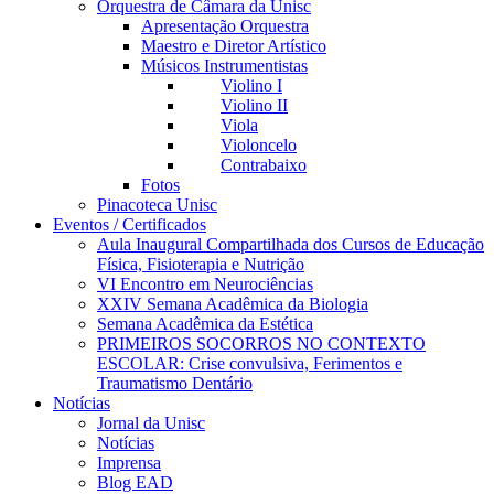
Orquestra de Câmara da Unisc
Apresentação Orquestra
Maestro e Diretor Artístico
Músicos Instrumentistas
Violino I
Violino II
Viola
Violoncelo
Contrabaixo
Fotos
Pinacoteca Unisc
Eventos / Certificados
Aula Inaugural Compartilhada dos Cursos de Educação
Física, Fisioterapia e Nutrição
VI Encontro em Neurociências
XXIV Semana Acadêmica da Biologia
Semana Acadêmica da Estética
PRIMEIROS SOCORROS NO CONTEXTO
ESCOLAR: Crise convulsiva, Ferimentos e
Traumatismo Dentário
Notícias
Jornal da Unisc
Notícias
Imprensa
Blog EAD