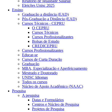
Relatório de Igualdade Salarial
Eleições Unisc 2025
Ensino
Graduação a distância (EAD)
Pós-Graduação a Distância (EAD)
Cursos Técnicos - CEPRU
O CEPRU
Cursos Técnicos
Cursos Profissionalizantes
Bolsas de Estudo
CREDICEPRU
Cursos Profissionalizantes
Educar-se
Cursos de Curta Duração
Graduação
MBA, Especialização e Aperfeiçoamento
Mestrado e Doutorado
UNISC Idiomas
Todos os cursos
Núcleo de Apoio Acadêmico (NAAC)
Pesquisa
A pesquisa
Datas e Formulários
Centros e Núcleo de Pesquisa
Projetos de Pesquisa