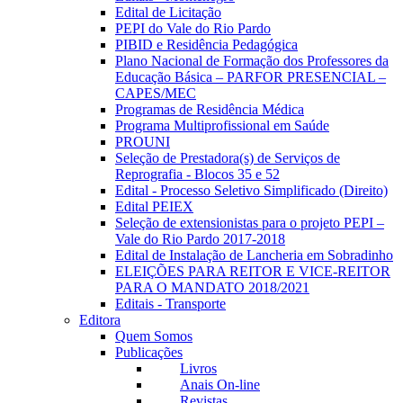
Edital de Licitação
PEPI do Vale do Rio Pardo
PIBID e Residência Pedagógica
Plano Nacional de Formação dos Professores da
Educação Básica – PARFOR PRESENCIAL –
CAPES/MEC
Programas de Residência Médica
Programa Multiprofissional em Saúde
PROUNI
Seleção de Prestadora(s) de Serviços de
Reprografia - Blocos 35 e 52
Edital - Processo Seletivo Simplificado (Direito)
Edital PEIEX
Seleção de extensionistas para o projeto PEPI –
Vale do Rio Pardo 2017-2018
Edital de Instalação de Lancheria em Sobradinho
ELEIÇÕES PARA REITOR E VICE-REITOR
PARA O MANDATO 2018/2021
Editais - Transporte
Editora
Quem Somos
Publicações
Livros
Anais On-line
Revistas