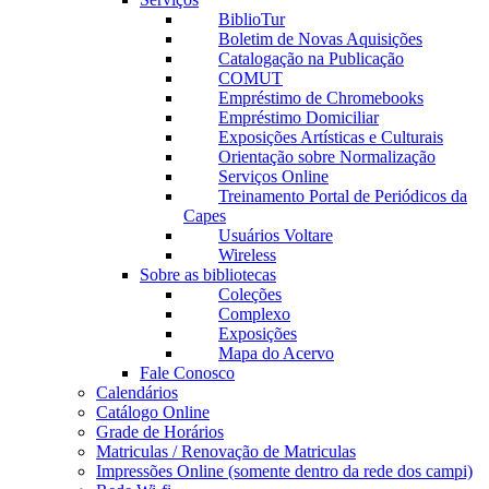
BiblioTur
Boletim de Novas Aquisições
Catalogação na Publicação
COMUT
Empréstimo de Chromebooks
Empréstimo Domiciliar
Exposições Artísticas e Culturais
Orientação sobre Normalização
Serviços Online
Treinamento Portal de Periódicos da
Capes
Usuários Voltare
Wireless
Sobre as bibliotecas
Coleções
Complexo
Exposições
Mapa do Acervo
Fale Conosco
Calendários
Catálogo Online
Grade de Horários
Matriculas / Renovação de Matriculas
Impressões Online (somente dentro da rede dos campi)