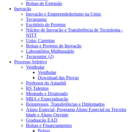
Bolsas de Extensão
Inovação
Inovação e Empreendedorismo na Unisc
Tecnounisc
Escritório de Projetos
Núcleo de Inovação e Transferência de Tecnologia -
NITT
Unisc Carreiras
Bolsas e Projetos de Inovação
Laboratórios Multiusuário
Tecnounisc (2)
Processo Seletivo
Vestibular
Vestibular
Download das Provas
Professor do Amanhã
RS Talentos
Mestrado e Doutorado
MBA e Especialização
Reingressos, Transferências e Diplomados
Aluno Especial, Programa Aluno Especial na Terceira
Idade e Aluno Ouvinte
Graduação EAD
Bolsas e Financiamentos
Bolsas