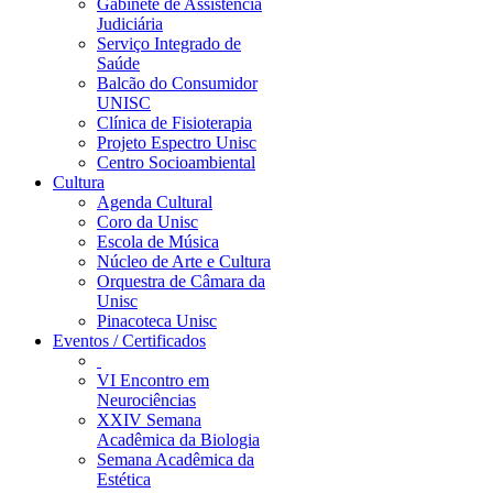
Gabinete de Assistência
Judiciária
Serviço Integrado de
Saúde
Balcão do Consumidor
UNISC
Clínica de Fisioterapia
Projeto Espectro Unisc
Centro Socioambiental
Cultura
Agenda Cultural
Coro da Unisc
Escola de Música
Núcleo de Arte e Cultura
Orquestra de Câmara da
Unisc
Pinacoteca Unisc
Eventos / Certificados
VI Encontro em
Neurociências
XXIV Semana
Acadêmica da Biologia
Semana Acadêmica da
Estética