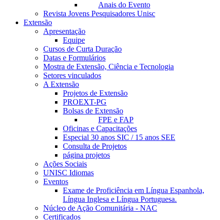
Anais do Evento
Revista Jovens Pesquisadores Unisc
Extensão
Apresentação
Equipe
Cursos de Curta Duração
Datas e Formulários
Mostra de Extensão, Ciência e Tecnologia
Setores vinculados
A Extensão
Projetos de Extensão
PROEXT-PG
Bolsas de Extensão
FPE e FAP
Oficinas e Capacitações
Especial 30 anos SIC / 15 anos SEE
Consulta de Projetos
página projetos
Ações Sociais
UNISC Idiomas
Eventos
Exame de Proficiência em Língua Espanhola,
Língua Inglesa e Língua Portuguesa.
Núcleo de Ação Comunitária - NAC
Certificados