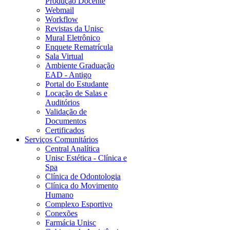
Produção Docente
Webmail
Workflow
Revistas da Unisc
Mural Eletrônico
Enquete Rematrícula
Sala Virtual
Ambiente Graduação
EAD - Antigo
Portal do Estudante
Locação de Salas e
Auditórios
Validação de
Documentos
Certificados
Serviços Comunitários
Central Analítica
Unisc Estética - Clínica e
Spa
Clínica de Odontologia
Clínica do Movimento
Humano
Complexo Esportivo
Conexões
Farmácia Unisc