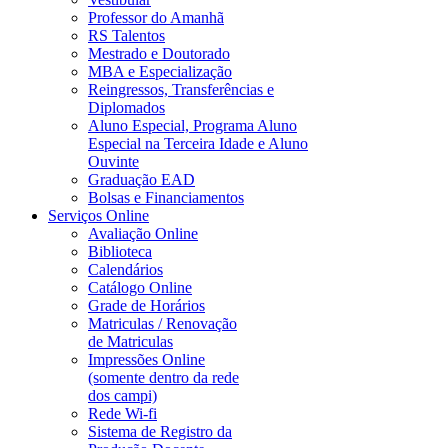
Professor do Amanhã
RS Talentos
Mestrado e Doutorado
MBA e Especialização
Reingressos, Transferências e
Diplomados
Aluno Especial, Programa Aluno
Especial na Terceira Idade e Aluno
Ouvinte
Graduação EAD
Bolsas e Financiamentos
Serviços Online
Avaliação Online
Biblioteca
Calendários
Catálogo Online
Grade de Horários
Matriculas / Renovação
de Matriculas
Impressões Online
(somente dentro da rede
dos campi)
Rede Wi-fi
Sistema de Registro da