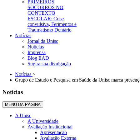
PRIMEIROS
SOCORROS NO
CONTEXTO
ESCOLAR: Crise
convulsiva, Ferimentos e
Traumatismo Dentário
Notícias
Jornal da Unisc
Notícias
Imprensa
Blog EAD
Sugira sua divulgação
Notícias
>
Grupo de Estudo e Pesquisa em Saúde da Unisc marca presenç
Notícias
MENU DA PÁGINA
A Unisc
A Universidade
Avaliação Institucional
Apresentação
Avaliação Externa