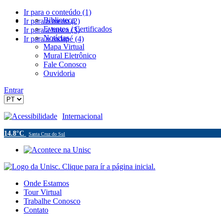
Ir para o conteúdo (1)
Biblioteca
Ir para o menu (2)
Eventos / Certificados
Ir para a busca (3)
Notícias
Ir para o rodapé (4)
Mapa Virtual
Mural Eletrônico
Fale Conosco
Ouvidoria
Entrar
Acessibilidade
Internacional
14.8°C
Santa Cruz do Sul
Onde Estamos
Tour Virtual
Trabalhe Conosco
Contato