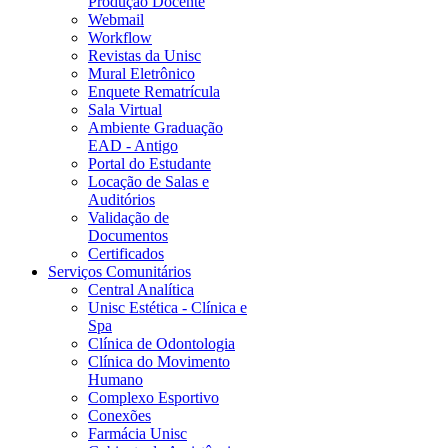
Produção Docente
Webmail
Workflow
Revistas da Unisc
Mural Eletrônico
Enquete Rematrícula
Sala Virtual
Ambiente Graduação
EAD - Antigo
Portal do Estudante
Locação de Salas e
Auditórios
Validação de
Documentos
Certificados
Serviços Comunitários
Central Analítica
Unisc Estética - Clínica e
Spa
Clínica de Odontologia
Clínica do Movimento
Humano
Complexo Esportivo
Conexões
Farmácia Unisc