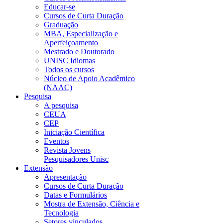
Educar-se
Cursos de Curta Duração
Graduação
MBA, Especialização e
Aperfeiçoamento
Mestrado e Doutorado
UNISC Idiomas
Todos os cursos
Núcleo de Apoio Acadêmico
(NAAC)
Pesquisa
A pesquisa
CEUA
CEP
Iniciação Científica
Eventos
Revista Jovens
Pesquisadores Unisc
Extensão
Apresentação
Cursos de Curta Duração
Datas e Formulários
Mostra de Extensão, Ciência e
Tecnologia
Setores vinculados