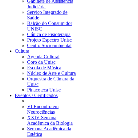
Gabinete de Assistência
Judiciária
Serviço Integrado de
Saúde
Balcão do Consumidor
UNISC
Clínica de Fisioterapia
Projeto Espectro Unisc
Centro Socioambiental
Cultura
Agenda Cultural
Coro da Unisc
Escola de Música
Núcleo de Arte e Cultura
Orquestra de Câmara da
Unisc
Pinacoteca Unisc
Eventos / Certificados
VI Encontro em
Neurociências
XXIV Semana
Acadêmica da Biologia
Semana Acadêmica da
Estética