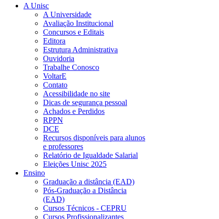
A Unisc
A Universidade
Avaliação Institucional
Concursos e Editais
Editora
Estrutura Administrativa
Ouvidoria
Trabalhe Conosco
VoltarE
Contato
Acessibilidade no site
Dicas de segurança pessoal
Achados e Perdidos
RPPN
DCE
Recursos disponíveis para alunos
e professores
Relatório de Igualdade Salarial
Eleições Unisc 2025
Ensino
Graduação a distância (EAD)
Pós-Graduação a Distância
(EAD)
Cursos Técnicos - CEPRU
Cursos Profissionalizantes