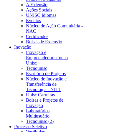
A Extensão
Ações Sociais
UNISC Idiomas
Eventos
Núcleo de Ação Comunitária -
NAC
Certificados
Bolsas de Extensão
Inovação
Inovação e
Empreendedorismo na
Unisc
Tecnounisc
Escritório de Projetos
Núcleo de Inovação e
Transferência de
Tecnologia - NITT
Unisc Carreiras
Bolsas e Projetos de
Inovação
Laboratórios
Multiusuário
Tecnounisc (2)
Processo Seletivo
Vestibular