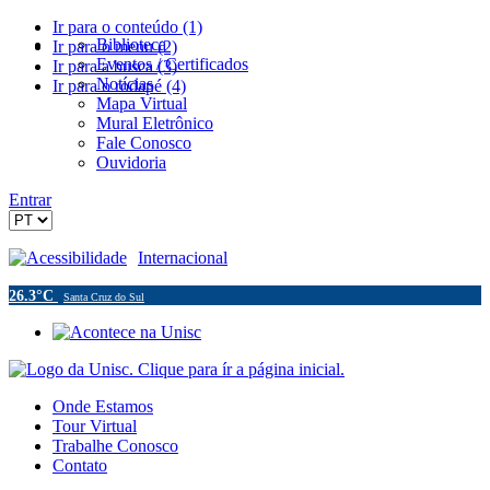
Ir para o conteúdo (1)
Biblioteca
Ir para o menu (2)
Eventos / Certificados
Ir para a busca (3)
Notícias
Ir para o rodapé (4)
Mapa Virtual
Mural Eletrônico
Fale Conosco
Ouvidoria
Entrar
Acessibilidade
Internacional
26.3°C
Santa Cruz do Sul
Onde Estamos
Tour Virtual
Trabalhe Conosco
Contato