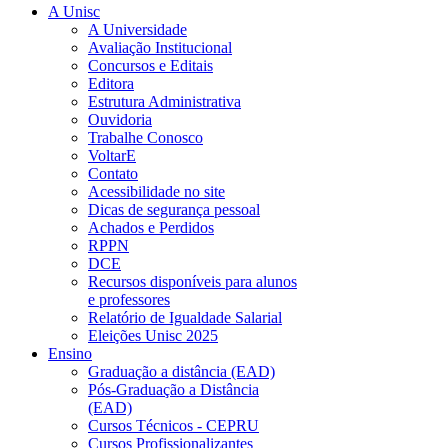
A Unisc
A Universidade
Avaliação Institucional
Concursos e Editais
Editora
Estrutura Administrativa
Ouvidoria
Trabalhe Conosco
VoltarE
Contato
Acessibilidade no site
Dicas de segurança pessoal
Achados e Perdidos
RPPN
DCE
Recursos disponíveis para alunos
e professores
Relatório de Igualdade Salarial
Eleições Unisc 2025
Ensino
Graduação a distância (EAD)
Pós-Graduação a Distância
(EAD)
Cursos Técnicos - CEPRU
Cursos Profissionalizantes