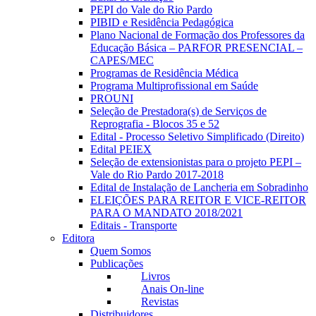
PEPI do Vale do Rio Pardo
PIBID e Residência Pedagógica
Plano Nacional de Formação dos Professores da
Educação Básica – PARFOR PRESENCIAL –
CAPES/MEC
Programas de Residência Médica
Programa Multiprofissional em Saúde
PROUNI
Seleção de Prestadora(s) de Serviços de
Reprografia - Blocos 35 e 52
Edital - Processo Seletivo Simplificado (Direito)
Edital PEIEX
Seleção de extensionistas para o projeto PEPI –
Vale do Rio Pardo 2017-2018
Edital de Instalação de Lancheria em Sobradinho
ELEIÇÕES PARA REITOR E VICE-REITOR
PARA O MANDATO 2018/2021
Editais - Transporte
Editora
Quem Somos
Publicações
Livros
Anais On-line
Revistas
Distribuidores