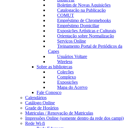
Boletim de Novas Aquisições
Catalogação na Publicação
COMUT
Empréstimo de Chromebooks
Empréstimo Domiciliar
Exposições Artísticas e Culturais
Orientação sobre Normalização
Serviços Online
Treinamento Portal de Periódicos da
Capes
Usuários Voltare
Wireless
Sobre as bibliotecas
Coleções
Complexo
Exposições
Mapa do Acervo
Fale Conosco
Calendários
Catálogo Online
Grade de Horários
Matriculas / Renovação de Matriculas
Impressões Online (somente dentro da rede dos campi)
Rede Wi-fi