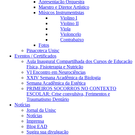
Apresentação Orquestra
Maestro e Diretor Artístico
Músicos Instrumentistas
Violino I
Violino II
Viola
Violoncelo
Contrabaixo
Fotos
Pinacoteca Unisc
Eventos / Certificados
Aula Inaugural Compartilhada dos Cursos de Educação
Física, Fisioterapia e Nutrição
VI Encontro em Neurociências
XXIV Semana Acadêmica da Biologia
Semana Acadêmica da Estética
PRIMEIROS SOCORROS NO CONTEXTO
ESCOLAR: Crise convulsiva, Ferimentos e
Traumatismo Dentário
Notícias
Jornal da Unisc
Notícias
Imprensa
Blog EAD
Sugira sua divulgação