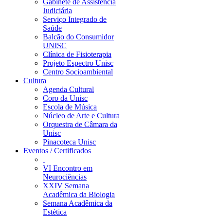
Gabinete de Assistência
Judiciária
Serviço Integrado de
Saúde
Balcão do Consumidor
UNISC
Clínica de Fisioterapia
Projeto Espectro Unisc
Centro Socioambiental
Cultura
Agenda Cultural
Coro da Unisc
Escola de Música
Núcleo de Arte e Cultura
Orquestra de Câmara da
Unisc
Pinacoteca Unisc
Eventos / Certificados
VI Encontro em
Neurociências
XXIV Semana
Acadêmica da Biologia
Semana Acadêmica da
Estética