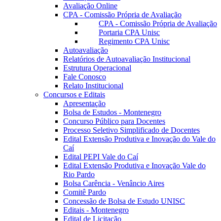
Avaliação Online
CPA - Comissão Própria de Avaliação
CPA - Comissão Própria de Avaliação
Portaria CPA Unisc
Regimento CPA Unisc
Autoavaliação
Relatórios de Autoavaliação Institucional
Estrutura Operacional
Fale Conosco
Relato Institucional
Concursos e Editais
Apresentação
Bolsa de Estudos - Montenegro
Concurso Público para Docentes
Processo Seletivo Simplificado de Docentes
Edital Extensão Produtiva e Inovação do Vale do
Caí
Edital PEPI Vale do Caí
Edital Extensão Produtiva e Inovação Vale do
Rio Pardo
Bolsa Carência - Venâncio Aires
Comitê Pardo
Concessão de Bolsa de Estudo UNISC
Editais - Montenegro
Edital de Licitação