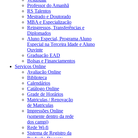
Professor do Amanhã
RS Talentos
Mestrado e Doutorado
MBA e Especialização
Reingressos, Transferências e
Diplomados
Aluno Especial, Programa Aluno
Especial na Terceira Idade e Aluno
Ouvinte
Graduação EAD
Bolsas e Financiamentos
Serviços Online
Avaliação Online
Biblioteca
Calendários
Catálogo Online
Grade de Horários
Matriculas / Renovação
de Matriculas
Impressões Online
(somente dentro da rede
dos campi)
Rede Wi-fi
Sistema de Registro da