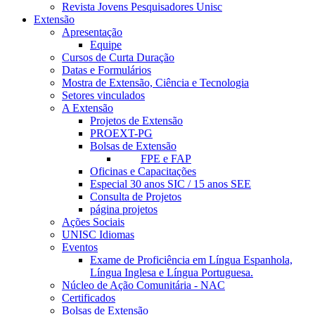
Revista Jovens Pesquisadores Unisc
Extensão
Apresentação
Equipe
Cursos de Curta Duração
Datas e Formulários
Mostra de Extensão, Ciência e Tecnologia
Setores vinculados
A Extensão
Projetos de Extensão
PROEXT-PG
Bolsas de Extensão
FPE e FAP
Oficinas e Capacitações
Especial 30 anos SIC / 15 anos SEE
Consulta de Projetos
página projetos
Ações Sociais
UNISC Idiomas
Eventos
Exame de Proficiência em Língua Espanhola,
Língua Inglesa e Língua Portuguesa.
Núcleo de Ação Comunitária - NAC
Certificados
Bolsas de Extensão