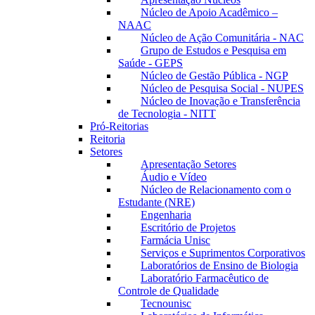
Núcleo de Apoio Acadêmico –
NAAC
Núcleo de Ação Comunitária - NAC
Grupo de Estudos e Pesquisa em
Saúde - GEPS
Núcleo de Gestão Pública - NGP
Núcleo de Pesquisa Social - NUPES
Núcleo de Inovação e Transferência
de Tecnologia - NITT
Pró-Reitorias
Reitoria
Setores
Apresentação Setores
Áudio e Vídeo
Núcleo de Relacionamento com o
Estudante (NRE)
Engenharia
Escritório de Projetos
Farmácia Unisc
Serviços e Suprimentos Corporativos
Laboratórios de Ensino de Biologia
Laboratório Farmacêutico de
Controle de Qualidade
Tecnounisc