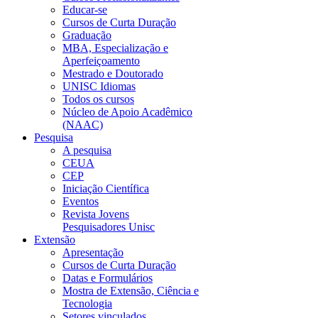
Educar-se
Cursos de Curta Duração
Graduação
MBA, Especialização e
Aperfeiçoamento
Mestrado e Doutorado
UNISC Idiomas
Todos os cursos
Núcleo de Apoio Acadêmico
(NAAC)
Pesquisa
A pesquisa
CEUA
CEP
Iniciação Científica
Eventos
Revista Jovens
Pesquisadores Unisc
Extensão
Apresentação
Cursos de Curta Duração
Datas e Formulários
Mostra de Extensão, Ciência e
Tecnologia
Setores vinculados