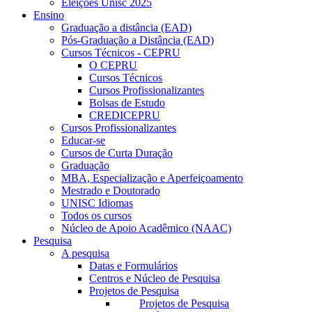
Eleições Unisc 2025
Ensino
Graduação a distância (EAD)
Pós-Graduação a Distância (EAD)
Cursos Técnicos - CEPRU
O CEPRU
Cursos Técnicos
Cursos Profissionalizantes
Bolsas de Estudo
CREDICEPRU
Cursos Profissionalizantes
Educar-se
Cursos de Curta Duração
Graduação
MBA, Especialização e Aperfeiçoamento
Mestrado e Doutorado
UNISC Idiomas
Todos os cursos
Núcleo de Apoio Acadêmico (NAAC)
Pesquisa
A pesquisa
Datas e Formulários
Centros e Núcleo de Pesquisa
Projetos de Pesquisa
Projetos de Pesquisa