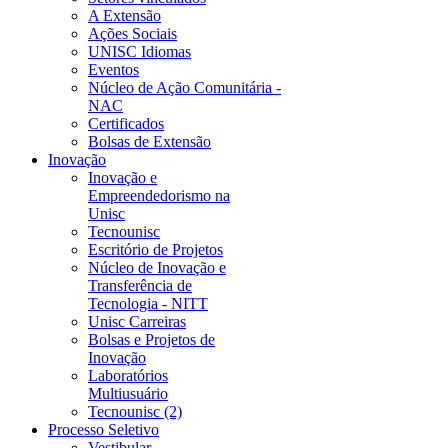
A Extensão
Ações Sociais
UNISC Idiomas
Eventos
Núcleo de Ação Comunitária -
NAC
Certificados
Bolsas de Extensão
Inovação
Inovação e
Empreendedorismo na
Unisc
Tecnounisc
Escritório de Projetos
Núcleo de Inovação e
Transferência de
Tecnologia - NITT
Unisc Carreiras
Bolsas e Projetos de
Inovação
Laboratórios
Multiusuário
Tecnounisc (2)
Processo Seletivo
Vestibular