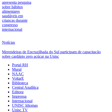
apresenta pesquisa
sobre hábitos
alimentares
saudáveis em
crianças durante
congresso
internacional
Notícias
Merendeiras de Encruzilhada do Sul participam de capacitação
sobre cardápio zero açúcar na Unisc
Portal RH
Mural
NAAC
VoltarE
Biblioteca
Central Analítica
Editora
Imprensa
Internacional
UNISC Idiomas
Unisc TV