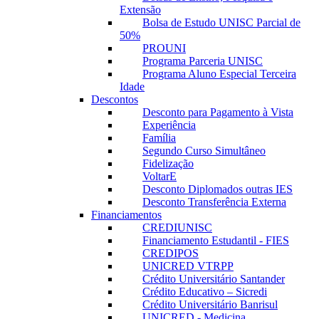
Extensão
Bolsa de Estudo UNISC Parcial de
50%
PROUNI
Programa Parceria UNISC
Programa Aluno Especial Terceira
Idade
Descontos
Desconto para Pagamento à Vista
Experiência
Família
Segundo Curso Simultâneo
Fidelização
VoltarE
Desconto Diplomados outras IES
Desconto Transferência Externa
Financiamentos
CREDIUNISC
Financiamento Estudantil - FIES
CREDIPOS
UNICRED VTRPP
Crédito Universitário Santander
Crédito Educativo – Sicredi
Crédito Universitário Banrisul
UNICRED - Medicina