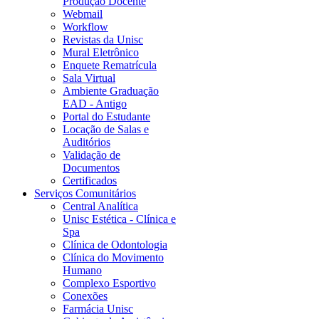
Produção Docente
Webmail
Workflow
Revistas da Unisc
Mural Eletrônico
Enquete Rematrícula
Sala Virtual
Ambiente Graduação
EAD - Antigo
Portal do Estudante
Locação de Salas e
Auditórios
Validação de
Documentos
Certificados
Serviços Comunitários
Central Analítica
Unisc Estética - Clínica e
Spa
Clínica de Odontologia
Clínica do Movimento
Humano
Complexo Esportivo
Conexões
Farmácia Unisc