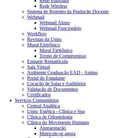
Rede Eduroam
Rede Wireless
Sistema de Registro da Produção Docente
Webmail
Webmail Aluno
Webmail Funcionário
Workflow
Revistas da Unisc
Mural Eletrônico
Mural Eletrônico
Termo de Compromisso
Enquete Rematrícula
Sala Virtual
Ambiente Graduação EAD - Antigo
Portal do Estudante
Locação de Salas e Auditórios
Validação de Documentos
Certificados
Serviços Comunitários
Central Analítica
Unisc Estética - Clínica e Spa
Clínica de Odontologia
Clínica do Movimento Humano
Apresentação
Matricule-se agora