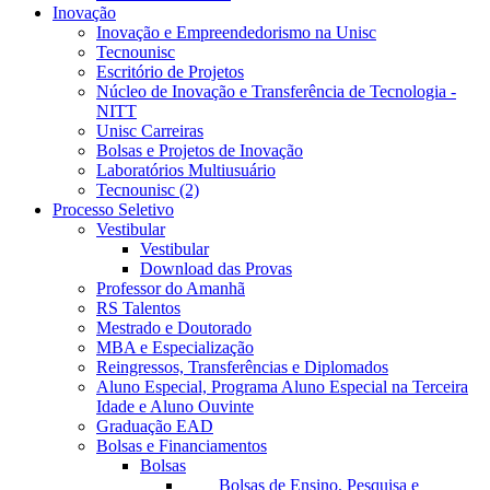
Inovação
Inovação e Empreendedorismo na Unisc
Tecnounisc
Escritório de Projetos
Núcleo de Inovação e Transferência de Tecnologia -
NITT
Unisc Carreiras
Bolsas e Projetos de Inovação
Laboratórios Multiusuário
Tecnounisc (2)
Processo Seletivo
Vestibular
Vestibular
Download das Provas
Professor do Amanhã
RS Talentos
Mestrado e Doutorado
MBA e Especialização
Reingressos, Transferências e Diplomados
Aluno Especial, Programa Aluno Especial na Terceira
Idade e Aluno Ouvinte
Graduação EAD
Bolsas e Financiamentos
Bolsas
Bolsas de Ensino, Pesquisa e