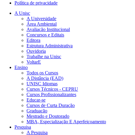
Política de privacidade
A Unisc
A Universidade
Área Ambiental
Avaliação Institucional
Concursos e Editais
Editora
Estrutura Administrativa
Ouvidoria
Trabalhe na Unisc
VoltarE
Ensino
Todos os Cursos
A Distância (EAD)
UNISC Idiomas
Cursos Técnicos - CEPRU
Cursos Profissionalizantes
Educar-se
Cursos de Curta Duração
Graduação
Mestrado e Doutorado
MBA, Especialização E Aperfeiçoamento
Pesquisa
A Pesquisa