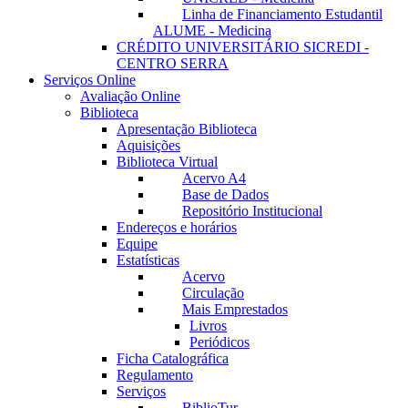
Linha de Financiamento Estudantil
ALUME - Medicina
CRÉDITO UNIVERSITÁRIO SICREDI -
CENTRO SERRA
Serviços Online
Avaliação Online
Biblioteca
Apresentação Biblioteca
Aquisições
Biblioteca Virtual
Acervo A4
Base de Dados
Repositório Institucional
Endereços e horários
Equipe
Estatísticas
Acervo
Circulação
Mais Emprestados
Livros
Periódicos
Ficha Catalográfica
Regulamento
Serviços
BiblioTur