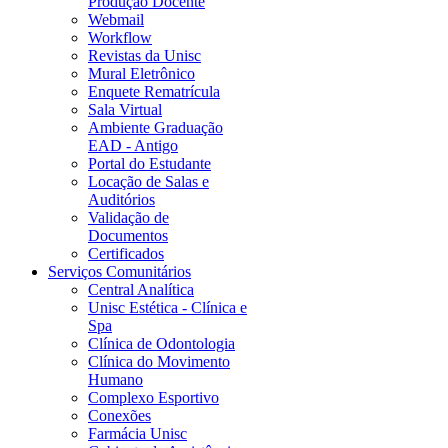
Produção Docente
Webmail
Workflow
Revistas da Unisc
Mural Eletrônico
Enquete Rematrícula
Sala Virtual
Ambiente Graduação
EAD - Antigo
Portal do Estudante
Locação de Salas e
Auditórios
Validação de
Documentos
Certificados
Serviços Comunitários
Central Analítica
Unisc Estética - Clínica e
Spa
Clínica de Odontologia
Clínica do Movimento
Humano
Complexo Esportivo
Conexões
Farmácia Unisc