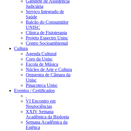
Gabinete de Assistência
Judiciária
Serviço Integrado de
Saúde
Balcão do Consumidor
UNISC
Clínica de Fisioterapia
Projeto Espectro Unisc
Centro Socioambiental
Cultura
Agenda Cultural
Coro da Unisc
Escola de Música
Núcleo de Arte e Cultura
Orquestra de Câmara da
Unisc
Pinacoteca Unisc
Eventos / Certificados
VI Encontro em
Neurociências
XXIV Semana
Acadêmica da Biologia
Semana Acadêmica da
Estética