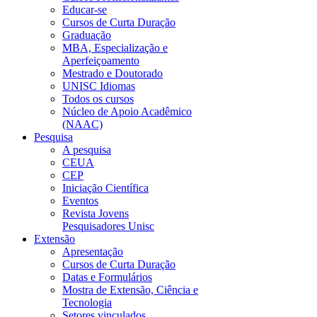
Educar-se
Cursos de Curta Duração
Graduação
MBA, Especialização e
Aperfeiçoamento
Mestrado e Doutorado
UNISC Idiomas
Todos os cursos
Núcleo de Apoio Acadêmico
(NAAC)
Pesquisa
A pesquisa
CEUA
CEP
Iniciação Científica
Eventos
Revista Jovens
Pesquisadores Unisc
Extensão
Apresentação
Cursos de Curta Duração
Datas e Formulários
Mostra de Extensão, Ciência e
Tecnologia
Setores vinculados