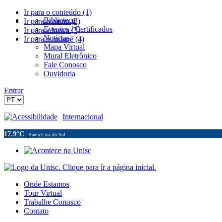
Ir para o conteúdo (1)
Biblioteca
Ir para o menu (2)
Eventos / Certificados
Ir para a busca (3)
Notícias
Ir para o rodapé (4)
Mapa Virtual
Mural Eletrônico
Fale Conosco
Ouvidoria
Entrar
Acessibilidade
Internacional
17.9°C
Santa Cruz do Sul
Onde Estamos
Tour Virtual
Trabalhe Conosco
Contato