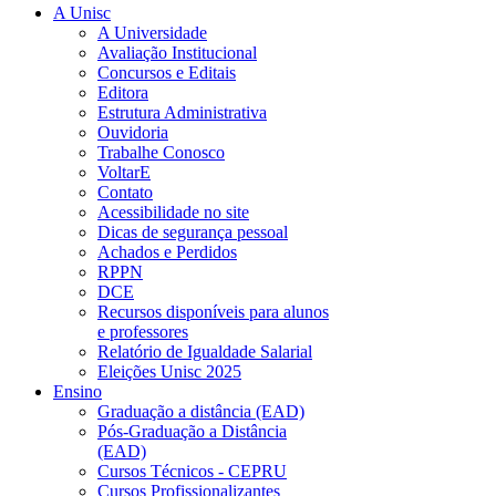
A Unisc
A Universidade
Avaliação Institucional
Concursos e Editais
Editora
Estrutura Administrativa
Ouvidoria
Trabalhe Conosco
VoltarE
Contato
Acessibilidade no site
Dicas de segurança pessoal
Achados e Perdidos
RPPN
DCE
Recursos disponíveis para alunos
e professores
Relatório de Igualdade Salarial
Eleições Unisc 2025
Ensino
Graduação a distância (EAD)
Pós-Graduação a Distância
(EAD)
Cursos Técnicos - CEPRU
Cursos Profissionalizantes