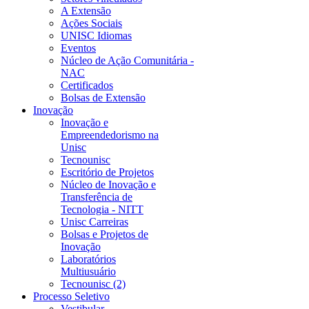
A Extensão
Ações Sociais
UNISC Idiomas
Eventos
Núcleo de Ação Comunitária -
NAC
Certificados
Bolsas de Extensão
Inovação
Inovação e
Empreendedorismo na
Unisc
Tecnounisc
Escritório de Projetos
Núcleo de Inovação e
Transferência de
Tecnologia - NITT
Unisc Carreiras
Bolsas e Projetos de
Inovação
Laboratórios
Multiusuário
Tecnounisc (2)
Processo Seletivo
Vestibular