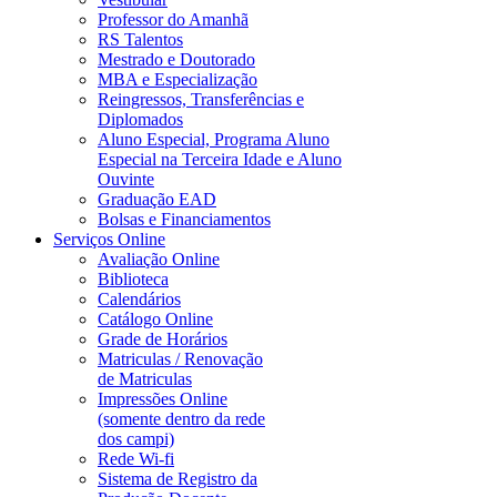
Professor do Amanhã
RS Talentos
Mestrado e Doutorado
MBA e Especialização
Reingressos, Transferências e
Diplomados
Aluno Especial, Programa Aluno
Especial na Terceira Idade e Aluno
Ouvinte
Graduação EAD
Bolsas e Financiamentos
Serviços Online
Avaliação Online
Biblioteca
Calendários
Catálogo Online
Grade de Horários
Matriculas / Renovação
de Matriculas
Impressões Online
(somente dentro da rede
dos campi)
Rede Wi-fi
Sistema de Registro da