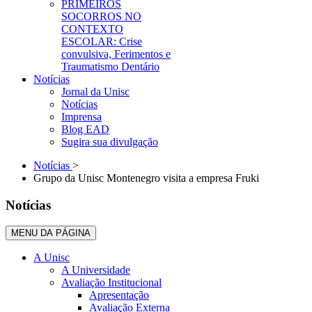
PRIMEIROS
SOCORROS NO
CONTEXTO
ESCOLAR: Crise
convulsiva, Ferimentos e
Traumatismo Dentário
Notícias
Jornal da Unisc
Notícias
Imprensa
Blog EAD
Sugira sua divulgação
Notícias
>
Grupo da Unisc Montenegro visita a empresa Fruki
Notícias
MENU DA PÁGINA
A Unisc
A Universidade
Avaliação Institucional
Apresentação
Avaliação Externa