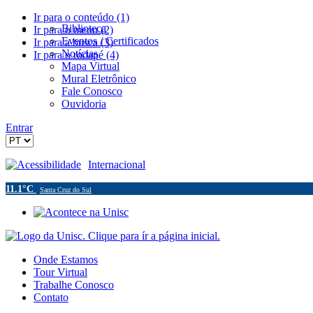
Ir para o conteúdo (1)
Biblioteca
Ir para o menu (2)
Eventos / Certificados
Ir para a busca (3)
Notícias
Ir para o rodapé (4)
Mapa Virtual
Mural Eletrônico
Fale Conosco
Ouvidoria
Entrar
Acessibilidade
Internacional
11.1°C
Santa Cruz do Sul
Onde Estamos
Tour Virtual
Trabalhe Conosco
Contato