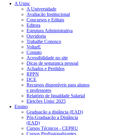
A Unisc
A Universidade
Avaliação Institucional
Concursos e Editais
Editora
Estrutura Administrativa
Ouvidoria
Trabalhe Conosco
VoltarE
Contato
Acessibilidade no site
Dicas de segurança pessoal
Achados e Perdidos
RPPN
DCE
Recursos disponíveis para alunos
e professores
Relatório de Igualdade Salarial
Eleições Unisc 2025
Ensino
Graduação a distância (EAD)
Pós-Graduação a Distância
(EAD)
Cursos Técnicos - CEPRU
Cursos Profissionalizantes