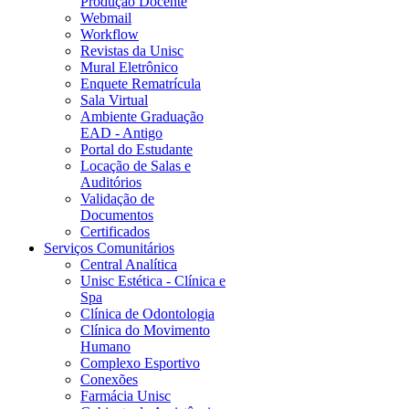
Produção Docente
Webmail
Workflow
Revistas da Unisc
Mural Eletrônico
Enquete Rematrícula
Sala Virtual
Ambiente Graduação
EAD - Antigo
Portal do Estudante
Locação de Salas e
Auditórios
Validação de
Documentos
Certificados
Serviços Comunitários
Central Analítica
Unisc Estética - Clínica e
Spa
Clínica de Odontologia
Clínica do Movimento
Humano
Complexo Esportivo
Conexões
Farmácia Unisc