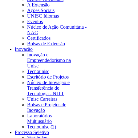
A Extensão
Ações Sociais
UNISC Idiomas
Eventos
Núcleo de Ação Comunitária -
NAC
Certificados
Bolsas de Extensão
Inovação
Inovação e
Empreendedorismo na
Unisc
Tecnounisc
Escritório de Projetos
Núcleo de Inovação e
Transferência de
Tecnologia - NITT
Unisc Carreiras
Bolsas e Projetos de
Inovação
Laboratórios
Multiusuário
Tecnounisc (2)
Processo Seletivo
Vestibular