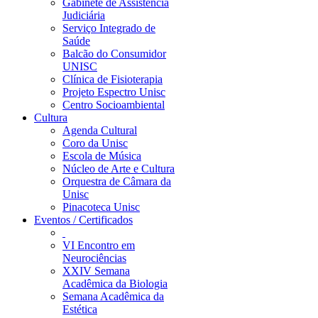
Gabinete de Assistência
Judiciária
Serviço Integrado de
Saúde
Balcão do Consumidor
UNISC
Clínica de Fisioterapia
Projeto Espectro Unisc
Centro Socioambiental
Cultura
Agenda Cultural
Coro da Unisc
Escola de Música
Núcleo de Arte e Cultura
Orquestra de Câmara da
Unisc
Pinacoteca Unisc
Eventos / Certificados
VI Encontro em
Neurociências
XXIV Semana
Acadêmica da Biologia
Semana Acadêmica da
Estética