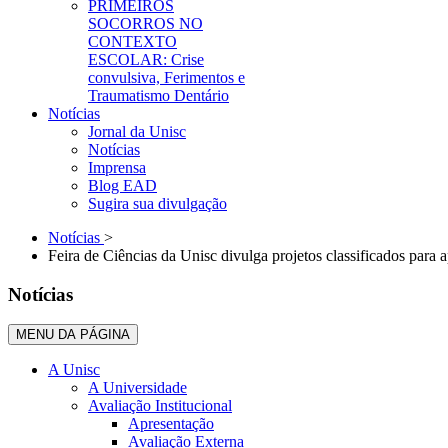
PRIMEIROS
SOCORROS NO
CONTEXTO
ESCOLAR: Crise
convulsiva, Ferimentos e
Traumatismo Dentário
Notícias
Jornal da Unisc
Notícias
Imprensa
Blog EAD
Sugira sua divulgação
Notícias
>
Feira de Ciências da Unisc divulga projetos classificados para a
Notícias
MENU DA PÁGINA
A Unisc
A Universidade
Avaliação Institucional
Apresentação
Avaliação Externa