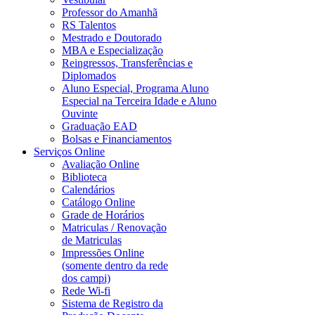
Professor do Amanhã
RS Talentos
Mestrado e Doutorado
MBA e Especialização
Reingressos, Transferências e
Diplomados
Aluno Especial, Programa Aluno
Especial na Terceira Idade e Aluno
Ouvinte
Graduação EAD
Bolsas e Financiamentos
Serviços Online
Avaliação Online
Biblioteca
Calendários
Catálogo Online
Grade de Horários
Matriculas / Renovação
de Matriculas
Impressões Online
(somente dentro da rede
dos campi)
Rede Wi-fi
Sistema de Registro da