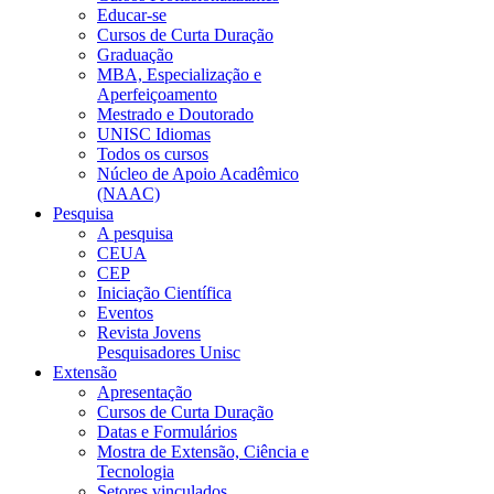
Educar-se
Cursos de Curta Duração
Graduação
MBA, Especialização e
Aperfeiçoamento
Mestrado e Doutorado
UNISC Idiomas
Todos os cursos
Núcleo de Apoio Acadêmico
(NAAC)
Pesquisa
A pesquisa
CEUA
CEP
Iniciação Científica
Eventos
Revista Jovens
Pesquisadores Unisc
Extensão
Apresentação
Cursos de Curta Duração
Datas e Formulários
Mostra de Extensão, Ciência e
Tecnologia
Setores vinculados