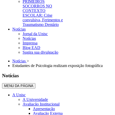
PRIMEIROS
SOCORROS NO
CONTEXTO
ESCOLAR: Crise
convulsiva, Ferimentos e
Traumatismo Dentário
Notícias
Jornal da Unisc
Notícias
Imprensa
Blog EAD
Sugira sua divulgação
Notícias
>
Estudantes de Psicologia realizam exposição fotográfica
Notícias
MENU DA PÁGINA
A Unisc
A Universidade
Avaliação Institucional
Apresentação
Avaliação Externa