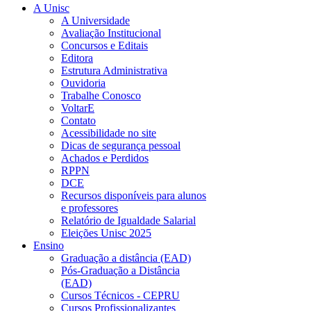
A Unisc
A Universidade
Avaliação Institucional
Concursos e Editais
Editora
Estrutura Administrativa
Ouvidoria
Trabalhe Conosco
VoltarE
Contato
Acessibilidade no site
Dicas de segurança pessoal
Achados e Perdidos
RPPN
DCE
Recursos disponíveis para alunos
e professores
Relatório de Igualdade Salarial
Eleições Unisc 2025
Ensino
Graduação a distância (EAD)
Pós-Graduação a Distância
(EAD)
Cursos Técnicos - CEPRU
Cursos Profissionalizantes