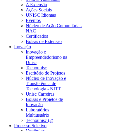
A Extensão
Ações Sociais
UNISC Idiomas
Eventos
Núcleo de Ação Comunitária -
NAC
Certificados
Bolsas de Extensão
Inovação
Inovação e
Empreendedorismo na
Unisc
Tecnounisc
Escritório de Projetos
Núcleo de Inovação e
Transferência de
Tecnologia - NITT
Unisc Carreiras
Bolsas e Projetos de
Inovação
Laboratórios
Multiusuário
Tecnounisc (2)
Processo Seletivo
Vestibular