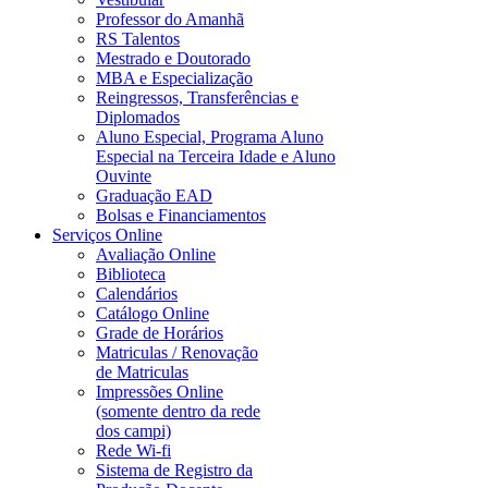
Professor do Amanhã
RS Talentos
Mestrado e Doutorado
MBA e Especialização
Reingressos, Transferências e
Diplomados
Aluno Especial, Programa Aluno
Especial na Terceira Idade e Aluno
Ouvinte
Graduação EAD
Bolsas e Financiamentos
Serviços Online
Avaliação Online
Biblioteca
Calendários
Catálogo Online
Grade de Horários
Matriculas / Renovação
de Matriculas
Impressões Online
(somente dentro da rede
dos campi)
Rede Wi-fi
Sistema de Registro da