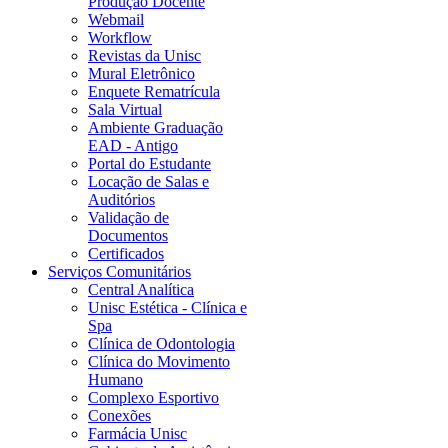
Produção Docente
Webmail
Workflow
Revistas da Unisc
Mural Eletrônico
Enquete Rematrícula
Sala Virtual
Ambiente Graduação
EAD - Antigo
Portal do Estudante
Locação de Salas e
Auditórios
Validação de
Documentos
Certificados
Serviços Comunitários
Central Analítica
Unisc Estética - Clínica e
Spa
Clínica de Odontologia
Clínica do Movimento
Humano
Complexo Esportivo
Conexões
Farmácia Unisc