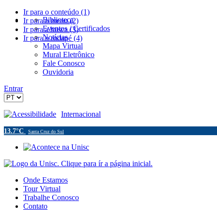
Ir para o conteúdo (1)
Biblioteca
Ir para o menu (2)
Eventos / Certificados
Ir para a busca (3)
Notícias
Ir para o rodapé (4)
Mapa Virtual
Mural Eletrônico
Fale Conosco
Ouvidoria
Entrar
Acessibilidade
Internacional
13.7°C
Santa Cruz do Sul
Onde Estamos
Tour Virtual
Trabalhe Conosco
Contato