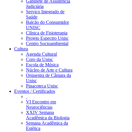
Gabinete de Assistência
Judiciária
Serviço Integrado de
Saúde
Balcão do Consumidor
UNISC
Clínica de Fisioterapia
Projeto Espectro Unisc
Centro Socioambiental
Cultura
Agenda Cultural
Coro da Unisc
Escola de Música
Núcleo de Arte e Cultura
Orquestra de Câmara da
Unisc
Pinacoteca Unisc
Eventos / Certificados
VI Encontro em
Neurociências
XXIV Semana
Acadêmica da Biologia
Semana Acadêmica da
Estética