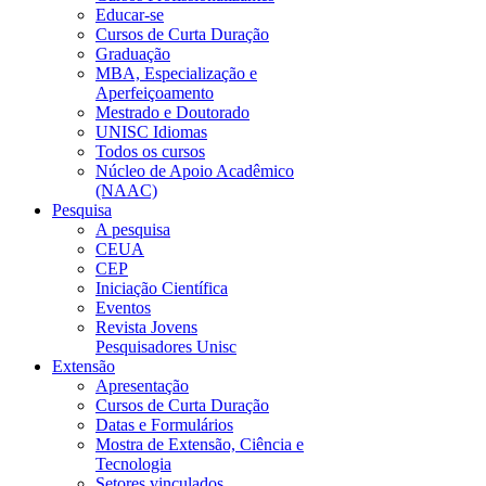
Educar-se
Cursos de Curta Duração
Graduação
MBA, Especialização e
Aperfeiçoamento
Mestrado e Doutorado
UNISC Idiomas
Todos os cursos
Núcleo de Apoio Acadêmico
(NAAC)
Pesquisa
A pesquisa
CEUA
CEP
Iniciação Científica
Eventos
Revista Jovens
Pesquisadores Unisc
Extensão
Apresentação
Cursos de Curta Duração
Datas e Formulários
Mostra de Extensão, Ciência e
Tecnologia
Setores vinculados