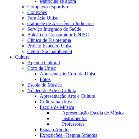
Matricule-se agora
Complexo Esportivo
Conexões
Farmácia Unisc
Gabinete de Assistência Judiciária
Serviço Integrado de Saúde
Balcão do Consumidor UNISC
Clínica de Fisioterapia
Projeto Espectro Unisc
Centro Socioambiental
Cultura
Agenda Cultural
Coro da Unisc
Apresentação Coro da Unisc
Fotos
Escola de Música
Núcleo de Arte e Cultura
Apresentação Arte e Cultura
Cultura na Unisc
Escola de Música
Apresentação Escola de Música
Instrumentos
Professores
Espaço Aberto
Exposições - Regina Simonis