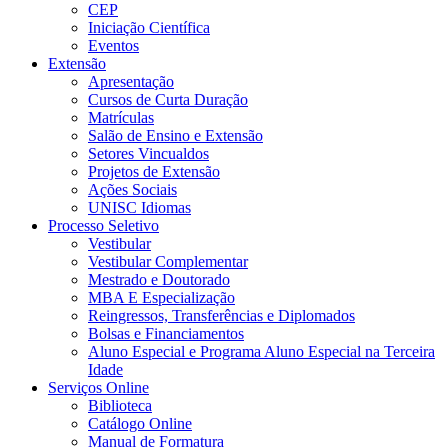
CEP
Iniciação Científica
Eventos
Extensão
Apresentação
Cursos de Curta Duração
Matrículas
Salão de Ensino e Extensão
Setores Vincualdos
Projetos de Extensão
Ações Sociais
UNISC Idiomas
Processo Seletivo
Vestibular
Vestibular Complementar
Mestrado e Doutorado
MBA E Especialização
Reingressos, Transferências e Diplomados
Bolsas e Financiamentos
Aluno Especial e Programa Aluno Especial na Terceira
Idade
Serviços Online
Biblioteca
Catálogo Online
Manual de Formatura