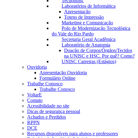
Tecnounisc
Laboratórios de Informática
Apresentação
Totens de Impressão
Marketing e Comunicação
Polo de Modernização Tecnológica
do Vale do Rio Pardo
Secretaria Geral Acadêmica
Laboratório de Anatomia
Doação de Corpos/Órgãos/Tecidos
na UNISC e HSC. Por quê? Como?
UNISC Carreiras (Estágios)
Ouvidoria
Apresentação Ouvidoria
Formulário Online
Trabalhe Conosco
Trabalhe Conosco
VoltarE
Contato
Acessibilidade no site
Dicas de segurança pessoal
Achados e Perdidos
RPPN
DCE
Recursos disponíveis para alunos e professores