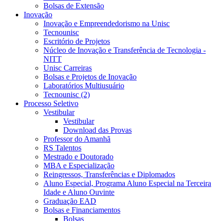
Bolsas de Extensão
Inovação
Inovação e Empreendedorismo na Unisc
Tecnounisc
Escritório de Projetos
Núcleo de Inovação e Transferência de Tecnologia -
NITT
Unisc Carreiras
Bolsas e Projetos de Inovação
Laboratórios Multiusuário
Tecnounisc (2)
Processo Seletivo
Vestibular
Vestibular
Download das Provas
Professor do Amanhã
RS Talentos
Mestrado e Doutorado
MBA e Especialização
Reingressos, Transferências e Diplomados
Aluno Especial, Programa Aluno Especial na Terceira
Idade e Aluno Ouvinte
Graduação EAD
Bolsas e Financiamentos
Bolsas