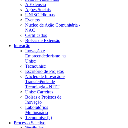
A Extensão
Ações Sociais
UNISC Idiomas
Eventos
Núcleo de Ação Comunitária -
NAC
Certificados
Bolsas de Extensão
Inovação
Inovação e
Empreendedorismo na
Unisc
Tecnounisc
Escritório de Projetos
Núcleo de Inovação e
Transferência de
Tecnologia - NITT
Unisc Carreiras
Bolsas e Projetos de
Inovação
Laboratórios
Multiusuário
Tecnounisc (2)
Processo Seletivo
Vestibular