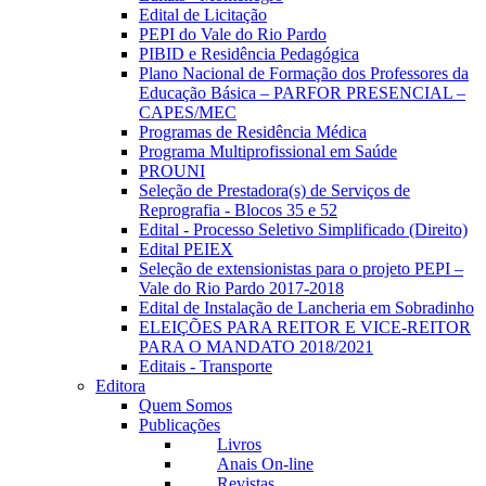
Edital de Licitação
PEPI do Vale do Rio Pardo
PIBID e Residência Pedagógica
Plano Nacional de Formação dos Professores da
Educação Básica – PARFOR PRESENCIAL –
CAPES/MEC
Programas de Residência Médica
Programa Multiprofissional em Saúde
PROUNI
Seleção de Prestadora(s) de Serviços de
Reprografia - Blocos 35 e 52
Edital - Processo Seletivo Simplificado (Direito)
Edital PEIEX
Seleção de extensionistas para o projeto PEPI –
Vale do Rio Pardo 2017-2018
Edital de Instalação de Lancheria em Sobradinho
ELEIÇÕES PARA REITOR E VICE-REITOR
PARA O MANDATO 2018/2021
Editais - Transporte
Editora
Quem Somos
Publicações
Livros
Anais On-line
Revistas