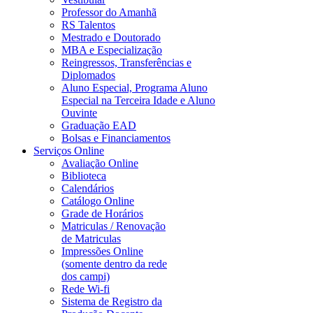
Professor do Amanhã
RS Talentos
Mestrado e Doutorado
MBA e Especialização
Reingressos, Transferências e
Diplomados
Aluno Especial, Programa Aluno
Especial na Terceira Idade e Aluno
Ouvinte
Graduação EAD
Bolsas e Financiamentos
Serviços Online
Avaliação Online
Biblioteca
Calendários
Catálogo Online
Grade de Horários
Matriculas / Renovação
de Matriculas
Impressões Online
(somente dentro da rede
dos campi)
Rede Wi-fi
Sistema de Registro da