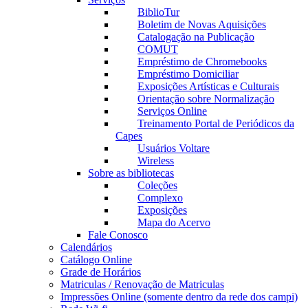
BiblioTur
Boletim de Novas Aquisições
Catalogação na Publicação
COMUT
Empréstimo de Chromebooks
Empréstimo Domiciliar
Exposições Artísticas e Culturais
Orientação sobre Normalização
Serviços Online
Treinamento Portal de Periódicos da
Capes
Usuários Voltare
Wireless
Sobre as bibliotecas
Coleções
Complexo
Exposições
Mapa do Acervo
Fale Conosco
Calendários
Catálogo Online
Grade de Horários
Matriculas / Renovação de Matriculas
Impressões Online (somente dentro da rede dos campi)