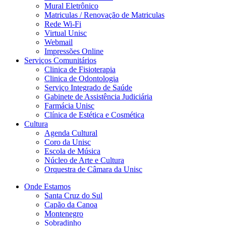
Mural Eletrônico
Matriculas / Renovação de Matriculas
Rede Wi-Fi
Virtual Unisc
Webmail
Impressões Online
Serviços Comunitários
Clinica de Fisioterapia
Clinica de Odontologia
Serviço Integrado de Saúde
Gabinete de Assistência Judiciária
Farmácia Unisc
Clínica de Estética e Cosmética
Cultura
Agenda Cultural
Coro da Unisc
Escola de Música
Núcleo de Arte e Cultura
Orquestra de Câmara da Unisc
Onde Estamos
Santa Cruz do Sul
Capão da Canoa
Montenegro
Sobradinho