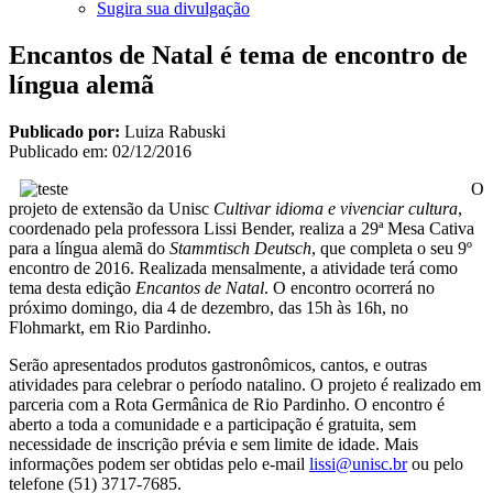
Sugira sua divulgação
Encantos de Natal é tema de encontro de
língua alemã
Publicado por:
Luiza Rabuski
Publicado em:
02/12/2016
O
projeto de extensão da Unisc
Cultivar idioma e vivenciar cultura
,
coordenado pela professora Lissi Bender, realiza a 29ª Mesa Cativa
para a língua alemã do
Stammtisch Deutsch
, que completa o seu 9º
encontro de 2016. Realizada mensalmente, a atividade terá como
tema desta edição
Encantos de Natal
. O encontro ocorrerá no
próximo domingo, dia 4 de dezembro, das 15h às 16h, no
Flohmarkt, em Rio Pardinho.
Serão apresentados produtos gastronômicos, cantos, e outras
atividades para celebrar o período natalino. O projeto é realizado em
parceria com a Rota Germânica de Rio Pardinho. O encontro é
aberto a toda a comunidade e a participação é gratuita, sem
necessidade de inscrição prévia e sem limite de idade. Mais
informações podem ser obtidas pelo e-mail
lissi@unisc.br
ou pelo
telefone (51) 3717-7685.