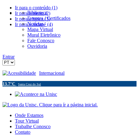
Ir para o conteúdo (1)
Biblioteca
Ir para o menu (2)
Eventos / Certificados
Ir para a busca (3)
Notícias
Ir para o rodapé (4)
Mapa Virtual
Mural Eletrônico
Fale Conosco
Ouvidoria
Entrar
Acessibilidade
Internacional
13.7°C
Santa Cruz do Sul
Onde Estamos
Tour Virtual
Trabalhe Conosco
Contato