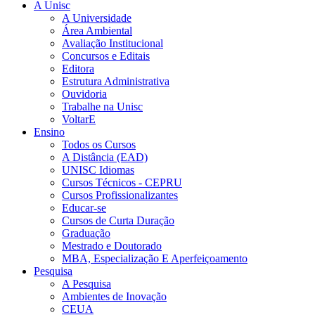
A Unisc
A Universidade
Área Ambiental
Avaliação Institucional
Concursos e Editais
Editora
Estrutura Administrativa
Ouvidoria
Trabalhe na Unisc
VoltarE
Ensino
Todos os Cursos
A Distância (EAD)
UNISC Idiomas
Cursos Técnicos - CEPRU
Cursos Profissionalizantes
Educar-se
Cursos de Curta Duração
Graduação
Mestrado e Doutorado
MBA, Especialização E Aperfeiçoamento
Pesquisa
A Pesquisa
Ambientes de Inovação
CEUA