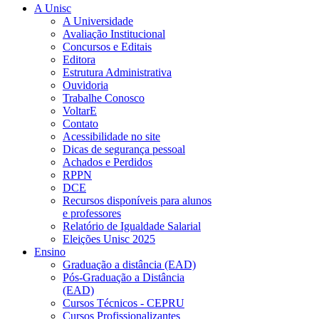
A Unisc
A Universidade
Avaliação Institucional
Concursos e Editais
Editora
Estrutura Administrativa
Ouvidoria
Trabalhe Conosco
VoltarE
Contato
Acessibilidade no site
Dicas de segurança pessoal
Achados e Perdidos
RPPN
DCE
Recursos disponíveis para alunos
e professores
Relatório de Igualdade Salarial
Eleições Unisc 2025
Ensino
Graduação a distância (EAD)
Pós-Graduação a Distância
(EAD)
Cursos Técnicos - CEPRU
Cursos Profissionalizantes