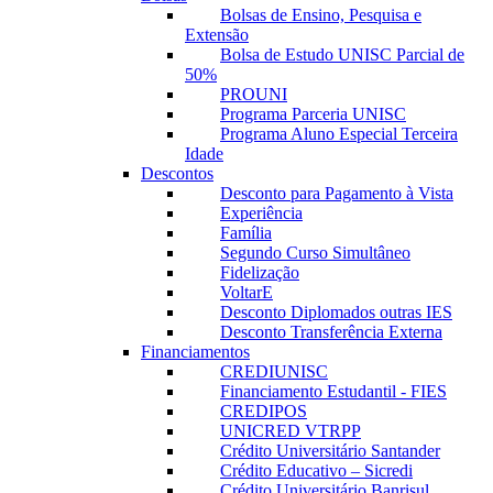
Bolsas de Ensino, Pesquisa e
Extensão
Bolsa de Estudo UNISC Parcial de
50%
PROUNI
Programa Parceria UNISC
Programa Aluno Especial Terceira
Idade
Descontos
Desconto para Pagamento à Vista
Experiência
Família
Segundo Curso Simultâneo
Fidelização
VoltarE
Desconto Diplomados outras IES
Desconto Transferência Externa
Financiamentos
CREDIUNISC
Financiamento Estudantil - FIES
CREDIPOS
UNICRED VTRPP
Crédito Universitário Santander
Crédito Educativo – Sicredi
Crédito Universitário Banrisul