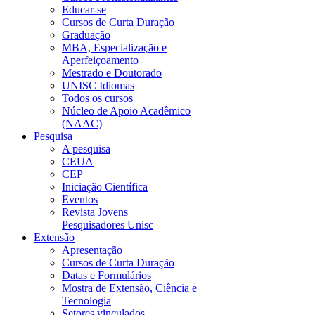
Educar-se
Cursos de Curta Duração
Graduação
MBA, Especialização e
Aperfeiçoamento
Mestrado e Doutorado
UNISC Idiomas
Todos os cursos
Núcleo de Apoio Acadêmico
(NAAC)
Pesquisa
A pesquisa
CEUA
CEP
Iniciação Científica
Eventos
Revista Jovens
Pesquisadores Unisc
Extensão
Apresentação
Cursos de Curta Duração
Datas e Formulários
Mostra de Extensão, Ciência e
Tecnologia
Setores vinculados