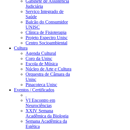
Gabinete de Assistência
Judiciária
Serviço Integrado de
Saúde
Balcão do Consumidor
UNISC
Clínica de Fisioterapia
Projeto Espectro Unisc
Centro Socioambiental
Cultura
Agenda Cultural
Coro da Unisc
Escola de Música
Núcleo de Arte e Cultura
Orquestra de Câmara da
Unisc
Pinacoteca Unisc
Eventos / Certificados
VI Encontro em
Neurociências
XXIV Semana
Acadêmica da Biologia
Semana Acadêmica da
Estética