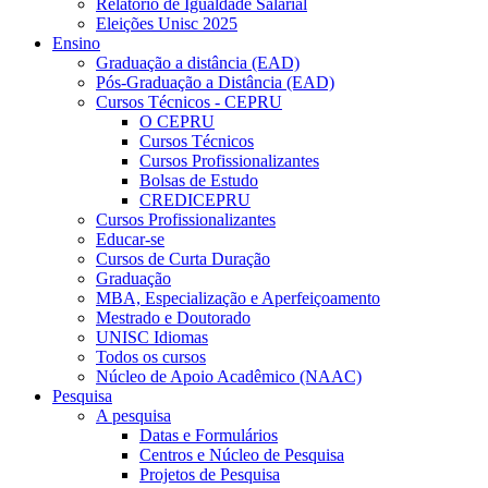
Relatório de Igualdade Salarial
Eleições Unisc 2025
Ensino
Graduação a distância (EAD)
Pós-Graduação a Distância (EAD)
Cursos Técnicos - CEPRU
O CEPRU
Cursos Técnicos
Cursos Profissionalizantes
Bolsas de Estudo
CREDICEPRU
Cursos Profissionalizantes
Educar-se
Cursos de Curta Duração
Graduação
MBA, Especialização e Aperfeiçoamento
Mestrado e Doutorado
UNISC Idiomas
Todos os cursos
Núcleo de Apoio Acadêmico (NAAC)
Pesquisa
A pesquisa
Datas e Formulários
Centros e Núcleo de Pesquisa
Projetos de Pesquisa