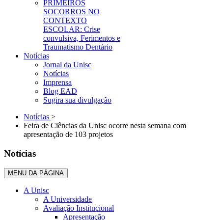
PRIMEIROS
SOCORROS NO
CONTEXTO
ESCOLAR: Crise
convulsiva, Ferimentos e
Traumatismo Dentário
Notícias
Jornal da Unisc
Notícias
Imprensa
Blog EAD
Sugira sua divulgação
Notícias
>
Feira de Ciências da Unisc ocorre nesta semana com
apresentação de 103 projetos
Notícias
MENU DA PÁGINA
A Unisc
A Universidade
Avaliação Institucional
Apresentação