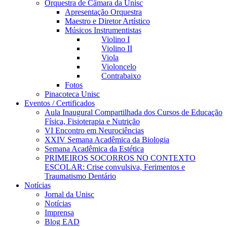
Orquestra de Câmara da Unisc
Apresentação Orquestra
Maestro e Diretor Artístico
Músicos Instrumentistas
Violino I
Violino II
Viola
Violoncelo
Contrabaixo
Fotos
Pinacoteca Unisc
Eventos / Certificados
Aula Inaugural Compartilhada dos Cursos de Educação
Física, Fisioterapia e Nutrição
VI Encontro em Neurociências
XXIV Semana Acadêmica da Biologia
Semana Acadêmica da Estética
PRIMEIROS SOCORROS NO CONTEXTO
ESCOLAR: Crise convulsiva, Ferimentos e
Traumatismo Dentário
Notícias
Jornal da Unisc
Notícias
Imprensa
Blog EAD