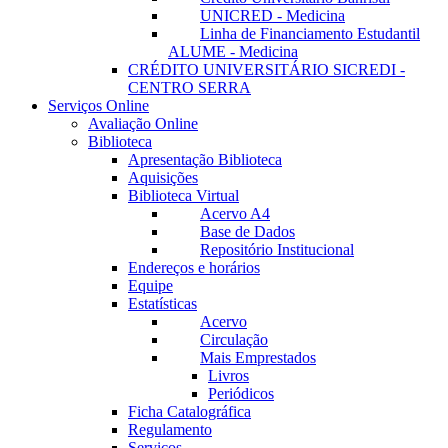
UNICRED - Medicina
Linha de Financiamento Estudantil
ALUME - Medicina
CRÉDITO UNIVERSITÁRIO SICREDI -
CENTRO SERRA
Serviços Online
Avaliação Online
Biblioteca
Apresentação Biblioteca
Aquisições
Biblioteca Virtual
Acervo A4
Base de Dados
Repositório Institucional
Endereços e horários
Equipe
Estatísticas
Acervo
Circulação
Mais Emprestados
Livros
Periódicos
Ficha Catalográfica
Regulamento
Serviços