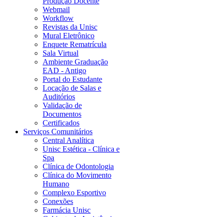
Produção Docente
Webmail
Workflow
Revistas da Unisc
Mural Eletrônico
Enquete Rematrícula
Sala Virtual
Ambiente Graduação
EAD - Antigo
Portal do Estudante
Locação de Salas e
Auditórios
Validação de
Documentos
Certificados
Serviços Comunitários
Central Analítica
Unisc Estética - Clínica e
Spa
Clínica de Odontologia
Clínica do Movimento
Humano
Complexo Esportivo
Conexões
Farmácia Unisc