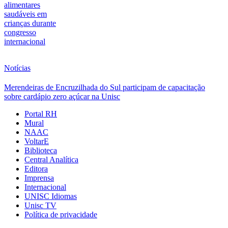
alimentares
saudáveis em
crianças durante
congresso
internacional
Notícias
Merendeiras de Encruzilhada do Sul participam de capacitação
sobre cardápio zero açúcar na Unisc
Portal RH
Mural
NAAC
VoltarE
Biblioteca
Central Analítica
Editora
Imprensa
Internacional
UNISC Idiomas
Unisc TV
Política de privacidade