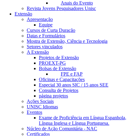
Anais do Evento
Revista Jovens Pesquisadores Unisc
Extensão
Apresentação
Equipe
Cursos de Curta Duração
Datas e Formulários
Mostra de Extensão, Ciência e Tecnologia
Setores vinculados
A Extensão
Projetos de Extensão
PROEXT-PG
Bolsas de Extensão
FPE e FAP
Oficinas e Capacitações
Especial 30 anos SIC / 15 anos SEE
Consulta de Projetos
página projetos
Ações Sociais
UNISC Idiomas
Eventos
Exame de Proficiência em Língua Espanhola,
Língua Inglesa e Língua Portuguesa.
Núcleo de Ação Comunitária - NAC
Certificados