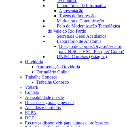
Tecnounisc
Laboratórios de Informática
Apresentação
Totens de Impressão
Marketing e Comunicação
Polo de Modernização Tecnológica
do Vale do Rio Pardo
Secretaria Geral Acadêmica
Laboratório de Anatomia
Doação de Corpos/Órgãos/Tecidos
na UNISC e HSC. Por quê? Como?
UNISC Carreiras (Estágios)
Ouvidoria
Apresentação Ouvidoria
Formulário Online
Trabalhe Conosco
Trabalhe Conosco
VoltarE
Contato
Acessibilidade no site
Dicas de segurança pessoal
Achados e Perdidos
RPPN
DCE
Recursos disponíveis para alunos e professores