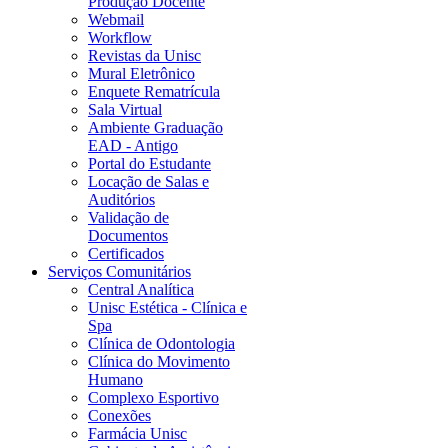
Produção Docente
Webmail
Workflow
Revistas da Unisc
Mural Eletrônico
Enquete Rematrícula
Sala Virtual
Ambiente Graduação
EAD - Antigo
Portal do Estudante
Locação de Salas e
Auditórios
Validação de
Documentos
Certificados
Serviços Comunitários
Central Analítica
Unisc Estética - Clínica e
Spa
Clínica de Odontologia
Clínica do Movimento
Humano
Complexo Esportivo
Conexões
Farmácia Unisc