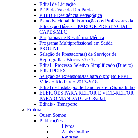
Edital de Licitação
PEPI do Vale do Rio Pardo
PIBID e Residência Pedagógica
Plano Nacional de Formação dos Professores da
Educação Básica – PARFOR PRESENCIAL –
CAPES/MEC
Programas de Residência Médica
Programa Multiprofissional em Saúde
PROUNI
Seleção de Prestadora(s) de Serviços de
Reprografia - Blocos 35 e 52
Edital - Processo Seletivo Simplificado (Direito)
Edital PEIEX
Seleção de extensionistas para o projeto PEPI –
Vale do Rio Pardo 2017-2018
Edital de Instalação de Lancheria em Sobradinho
ELEIÇÕES PARA REITOR E VICE-REITOR
PARA O MANDATO 2018/2021
Editais - Transporte
Editora
Quem Somos
Publicações
Livros
Anais On-line
Revistas