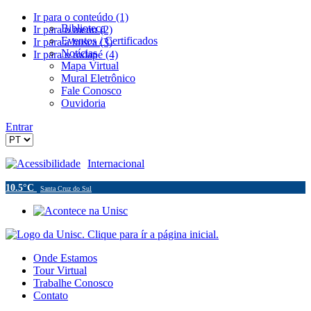
Ir para o conteúdo (1)
Biblioteca
Ir para o menu (2)
Eventos / Certificados
Ir para a busca (3)
Notícias
Ir para o rodapé (4)
Mapa Virtual
Mural Eletrônico
Fale Conosco
Ouvidoria
Entrar
Acessibilidade
Internacional
10.5°C
Santa Cruz do Sul
Onde Estamos
Tour Virtual
Trabalhe Conosco
Contato