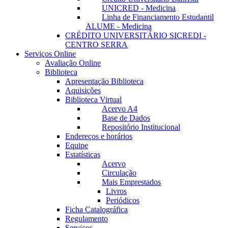
UNICRED - Medicina
Linha de Financiamento Estudantil
ALUME - Medicina
CRÉDITO UNIVERSITÁRIO SICREDI -
CENTRO SERRA
Serviços Online
Avaliação Online
Biblioteca
Apresentação Biblioteca
Aquisições
Biblioteca Virtual
Acervo A4
Base de Dados
Repositório Institucional
Endereços e horários
Equipe
Estatísticas
Acervo
Circulação
Mais Emprestados
Livros
Periódicos
Ficha Catalográfica
Regulamento
Serviços