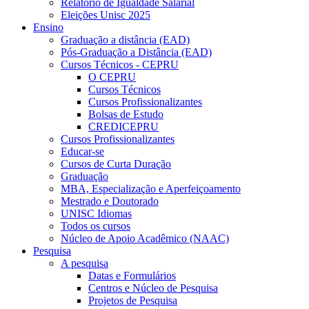
Relatório de Igualdade Salarial
Eleições Unisc 2025
Ensino
Graduação a distância (EAD)
Pós-Graduação a Distância (EAD)
Cursos Técnicos - CEPRU
O CEPRU
Cursos Técnicos
Cursos Profissionalizantes
Bolsas de Estudo
CREDICEPRU
Cursos Profissionalizantes
Educar-se
Cursos de Curta Duração
Graduação
MBA, Especialização e Aperfeiçoamento
Mestrado e Doutorado
UNISC Idiomas
Todos os cursos
Núcleo de Apoio Acadêmico (NAAC)
Pesquisa
A pesquisa
Datas e Formulários
Centros e Núcleo de Pesquisa
Projetos de Pesquisa