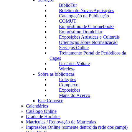
BiblioTur
Boletim de Novas Aquisições
Catalogação na Publicação
COMUT
Empréstimo de Chromebooks
Empréstimo Domiciliar
Exposições Artísticas e Culturais
Orientação sobre Normalização
Serviços Online
Treinamento Portal de Periódicos da
Capes
Usuários Voltare
Wireless
Sobre as bibliotecas
Coleções
Complexo
Exposições
Mapa do Acervo
Fale Conosco
Calendários
Catálogo Online
Grade de Horários
Matriculas / Renovação de Matriculas
Impressões Online (somente dentro da rede dos campi)