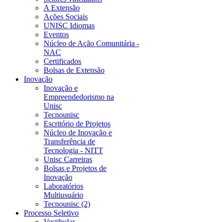
A Extensão
Ações Sociais
UNISC Idiomas
Eventos
Núcleo de Ação Comunitária -
NAC
Certificados
Bolsas de Extensão
Inovação
Inovação e
Empreendedorismo na
Unisc
Tecnounisc
Escritório de Projetos
Núcleo de Inovação e
Transferência de
Tecnologia - NITT
Unisc Carreiras
Bolsas e Projetos de
Inovação
Laboratórios
Multiusuário
Tecnounisc (2)
Processo Seletivo
Vestibular