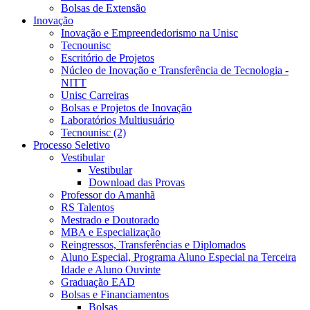
Bolsas de Extensão
Inovação
Inovação e Empreendedorismo na Unisc
Tecnounisc
Escritório de Projetos
Núcleo de Inovação e Transferência de Tecnologia -
NITT
Unisc Carreiras
Bolsas e Projetos de Inovação
Laboratórios Multiusuário
Tecnounisc (2)
Processo Seletivo
Vestibular
Vestibular
Download das Provas
Professor do Amanhã
RS Talentos
Mestrado e Doutorado
MBA e Especialização
Reingressos, Transferências e Diplomados
Aluno Especial, Programa Aluno Especial na Terceira
Idade e Aluno Ouvinte
Graduação EAD
Bolsas e Financiamentos
Bolsas