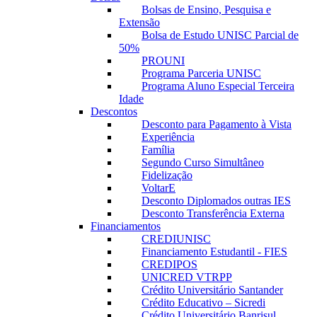
Bolsas de Ensino, Pesquisa e
Extensão
Bolsa de Estudo UNISC Parcial de
50%
PROUNI
Programa Parceria UNISC
Programa Aluno Especial Terceira
Idade
Descontos
Desconto para Pagamento à Vista
Experiência
Família
Segundo Curso Simultâneo
Fidelização
VoltarE
Desconto Diplomados outras IES
Desconto Transferência Externa
Financiamentos
CREDIUNISC
Financiamento Estudantil - FIES
CREDIPOS
UNICRED VTRPP
Crédito Universitário Santander
Crédito Educativo – Sicredi
Crédito Universitário Banrisul