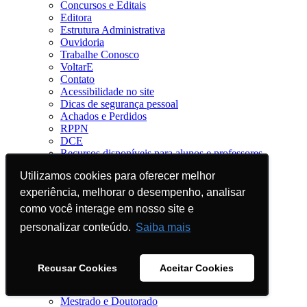
Concursos e Editais
Editora
Estrutura Administrativa
Ouvidoria
Trabalhe Conosco
VoltarE
Contato
Acessibilidade no site
Dicas de segurança pessoal
Achados e Perdidos
RPPN
DCE
Recursos disponíveis para alunos e professores
Relatório de Igualdade Salarial
Utilizamos cookies para oferecer melhor
Utilizamos cookies para oferecer melhor
Eleições Unisc 2025
Ensino
experiência, melhorar o desempenho, analisar
experiência, melhorar o desempenho, analisar
Graduação a distância (EAD)
como você interage em nosso site e
como você interage em nosso site e
Pós-Graduação a Distância (EAD)
Cursos Técnicos - CEPRU
personalizar conteúdo.
personalizar conteúdo.
Saiba mais
Saiba mais
Cursos Profissionalizantes
Educar-se
Cursos de Curta Duração
Recusar Cookies
Recusar Cookies
Aceitar Cookies
Aceitar Cookies
Graduação
MBA, Especialização e Aperfeiçoamento
Mestrado e Doutorado