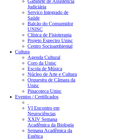
Gabinete de Assistência
Judiciária
Serviço Integrado de
Saúde
Balcão do Consumidor
UNISC
Clínica de Fisioterapia
Projeto Espectro Unisc
Centro Socioambiental
Cultura
Agenda Cultural
Coro da Unisc
Escola de Música
Núcleo de Arte e Cultura
Orquestra de Câmara da
Unisc
Pinacoteca Unisc
Eventos / Certificados
VI Encontro em
Neurociências
XXIV Semana
Acadêmica da Biologia
Semana Acadêmica da
Estética