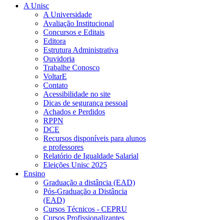
A Unisc
A Universidade
Avaliação Institucional
Concursos e Editais
Editora
Estrutura Administrativa
Ouvidoria
Trabalhe Conosco
VoltarE
Contato
Acessibilidade no site
Dicas de segurança pessoal
Achados e Perdidos
RPPN
DCE
Recursos disponíveis para alunos
e professores
Relatório de Igualdade Salarial
Eleições Unisc 2025
Ensino
Graduação a distância (EAD)
Pós-Graduação a Distância
(EAD)
Cursos Técnicos - CEPRU
Cursos Profissionalizantes