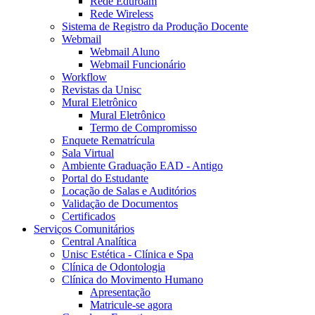
Rede Eduroam
Rede Wireless
Sistema de Registro da Produção Docente
Webmail
Webmail Aluno
Webmail Funcionário
Workflow
Revistas da Unisc
Mural Eletrônico
Mural Eletrônico
Termo de Compromisso
Enquete Rematrícula
Sala Virtual
Ambiente Graduação EAD - Antigo
Portal do Estudante
Locação de Salas e Auditórios
Validação de Documentos
Certificados
Serviços Comunitários
Central Analítica
Unisc Estética - Clínica e Spa
Clínica de Odontologia
Clínica do Movimento Humano
Apresentação
Matricule-se agora