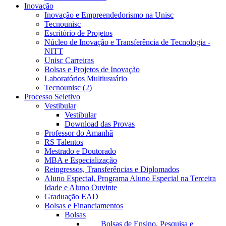
Inovação
Inovação e Empreendedorismo na Unisc
Tecnounisc
Escritório de Projetos
Núcleo de Inovação e Transferência de Tecnologia -
NITT
Unisc Carreiras
Bolsas e Projetos de Inovação
Laboratórios Multiusuário
Tecnounisc (2)
Processo Seletivo
Vestibular
Vestibular
Download das Provas
Professor do Amanhã
RS Talentos
Mestrado e Doutorado
MBA e Especialização
Reingressos, Transferências e Diplomados
Aluno Especial, Programa Aluno Especial na Terceira
Idade e Aluno Ouvinte
Graduação EAD
Bolsas e Financiamentos
Bolsas
Bolsas de Ensino, Pesquisa e