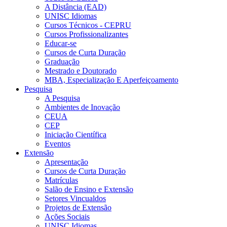
A Distância (EAD)
UNISC Idiomas
Cursos Técnicos - CEPRU
Cursos Profissionalizantes
Educar-se
Cursos de Curta Duração
Graduação
Mestrado e Doutorado
MBA, Especialização E Aperfeiçoamento
Pesquisa
A Pesquisa
Ambientes de Inovação
CEUA
CEP
Iniciação Científica
Eventos
Extensão
Apresentação
Cursos de Curta Duração
Matrículas
Salão de Ensino e Extensão
Setores Vincualdos
Projetos de Extensão
Ações Sociais
UNISC Idiomas