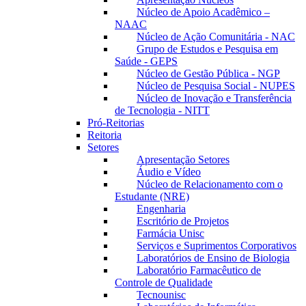
Núcleo de Apoio Acadêmico –
NAAC
Núcleo de Ação Comunitária - NAC
Grupo de Estudos e Pesquisa em
Saúde - GEPS
Núcleo de Gestão Pública - NGP
Núcleo de Pesquisa Social - NUPES
Núcleo de Inovação e Transferência
de Tecnologia - NITT
Pró-Reitorias
Reitoria
Setores
Apresentação Setores
Áudio e Vídeo
Núcleo de Relacionamento com o
Estudante (NRE)
Engenharia
Escritório de Projetos
Farmácia Unisc
Serviços e Suprimentos Corporativos
Laboratórios de Ensino de Biologia
Laboratório Farmacêutico de
Controle de Qualidade
Tecnounisc