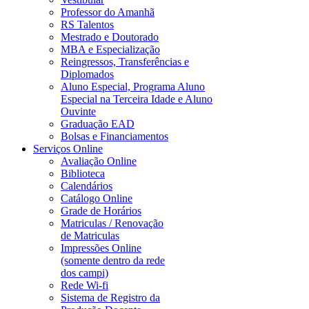
Professor do Amanhã
RS Talentos
Mestrado e Doutorado
MBA e Especialização
Reingressos, Transferências e
Diplomados
Aluno Especial, Programa Aluno
Especial na Terceira Idade e Aluno
Ouvinte
Graduação EAD
Bolsas e Financiamentos
Serviços Online
Avaliação Online
Biblioteca
Calendários
Catálogo Online
Grade de Horários
Matriculas / Renovação
de Matriculas
Impressões Online
(somente dentro da rede
dos campi)
Rede Wi-fi
Sistema de Registro da