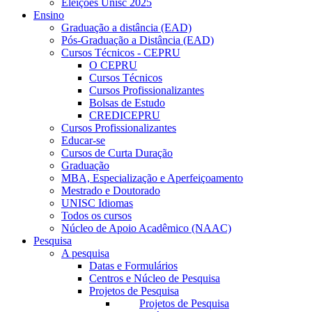
Eleições Unisc 2025
Ensino
Graduação a distância (EAD)
Pós-Graduação a Distância (EAD)
Cursos Técnicos - CEPRU
O CEPRU
Cursos Técnicos
Cursos Profissionalizantes
Bolsas de Estudo
CREDICEPRU
Cursos Profissionalizantes
Educar-se
Cursos de Curta Duração
Graduação
MBA, Especialização e Aperfeiçoamento
Mestrado e Doutorado
UNISC Idiomas
Todos os cursos
Núcleo de Apoio Acadêmico (NAAC)
Pesquisa
A pesquisa
Datas e Formulários
Centros e Núcleo de Pesquisa
Projetos de Pesquisa
Projetos de Pesquisa