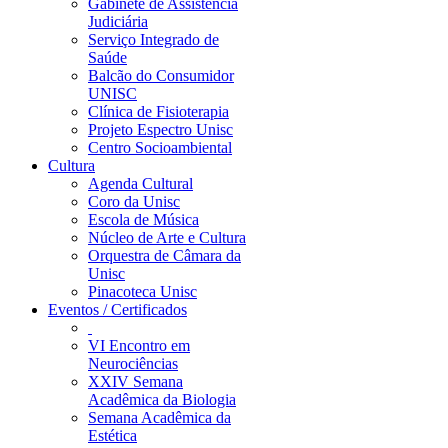
Gabinete de Assistência
Judiciária
Serviço Integrado de
Saúde
Balcão do Consumidor
UNISC
Clínica de Fisioterapia
Projeto Espectro Unisc
Centro Socioambiental
Cultura
Agenda Cultural
Coro da Unisc
Escola de Música
Núcleo de Arte e Cultura
Orquestra de Câmara da
Unisc
Pinacoteca Unisc
Eventos / Certificados
VI Encontro em
Neurociências
XXIV Semana
Acadêmica da Biologia
Semana Acadêmica da
Estética