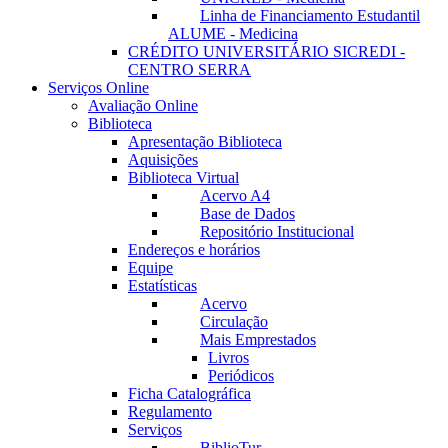
Linha de Financiamento Estudantil
ALUME - Medicina
CRÉDITO UNIVERSITÁRIO SICREDI -
CENTRO SERRA
Serviços Online
Avaliação Online
Biblioteca
Apresentação Biblioteca
Aquisições
Biblioteca Virtual
Acervo A4
Base de Dados
Repositório Institucional
Endereços e horários
Equipe
Estatísticas
Acervo
Circulação
Mais Emprestados
Livros
Periódicos
Ficha Catalográfica
Regulamento
Serviços
BiblioTur