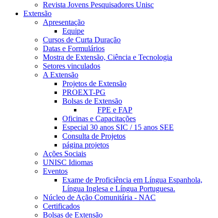
Revista Jovens Pesquisadores Unisc
Extensão
Apresentação
Equipe
Cursos de Curta Duração
Datas e Formulários
Mostra de Extensão, Ciência e Tecnologia
Setores vinculados
A Extensão
Projetos de Extensão
PROEXT-PG
Bolsas de Extensão
FPE e FAP
Oficinas e Capacitações
Especial 30 anos SIC / 15 anos SEE
Consulta de Projetos
página projetos
Ações Sociais
UNISC Idiomas
Eventos
Exame de Proficiência em Língua Espanhola,
Língua Inglesa e Língua Portuguesa.
Núcleo de Ação Comunitária - NAC
Certificados
Bolsas de Extensão