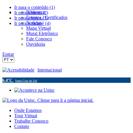
Ir para o conteúdo (1)
Biblioteca
Ir para o menu (2)
Eventos / Certificados
Ir para a busca (3)
Notícias
Ir para o rodapé (4)
Mapa Virtual
Mural Eletrônico
Fale Conosco
Ouvidoria
Entrar
Acessibilidade
Internacional
6.4°C
Santa Cruz do Sul
Onde Estamos
Tour Virtual
Trabalhe Conosco
Contato