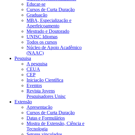
Educar-se
Cursos de Curta Duração
Graduação
MBA, Especialização e
Aperfeiçoamento
Mestrado e Doutorado
UNISC Idiomas
Todos os cursos
Núcleo de Apoio Acadêmico
(NAAC)
Pesquisa
A pesquisa
CEUA
CEP
Iniciação Científica
Eventos
Revista Jovens
Pesquisadores Unisc
Extensão
Apresentação
Cursos de Curta Duração
Datas e Formulários
Mostra de Extensão, Ciência e
Tecnologia
Setores vinculados