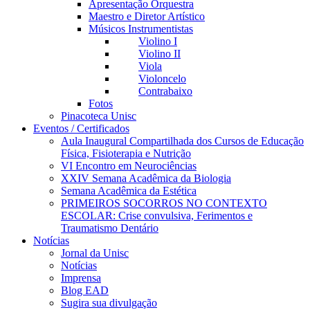
Apresentação Orquestra
Maestro e Diretor Artístico
Músicos Instrumentistas
Violino I
Violino II
Viola
Violoncelo
Contrabaixo
Fotos
Pinacoteca Unisc
Eventos / Certificados
Aula Inaugural Compartilhada dos Cursos de Educação
Física, Fisioterapia e Nutrição
VI Encontro em Neurociências
XXIV Semana Acadêmica da Biologia
Semana Acadêmica da Estética
PRIMEIROS SOCORROS NO CONTEXTO
ESCOLAR: Crise convulsiva, Ferimentos e
Traumatismo Dentário
Notícias
Jornal da Unisc
Notícias
Imprensa
Blog EAD
Sugira sua divulgação