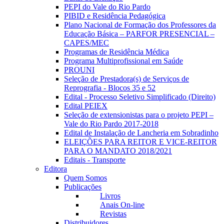
PEPI do Vale do Rio Pardo
PIBID e Residência Pedagógica
Plano Nacional de Formação dos Professores da
Educação Básica – PARFOR PRESENCIAL –
CAPES/MEC
Programas de Residência Médica
Programa Multiprofissional em Saúde
PROUNI
Seleção de Prestadora(s) de Serviços de
Reprografia - Blocos 35 e 52
Edital - Processo Seletivo Simplificado (Direito)
Edital PEIEX
Seleção de extensionistas para o projeto PEPI –
Vale do Rio Pardo 2017-2018
Edital de Instalação de Lancheria em Sobradinho
ELEIÇÕES PARA REITOR E VICE-REITOR
PARA O MANDATO 2018/2021
Editais - Transporte
Editora
Quem Somos
Publicações
Livros
Anais On-line
Revistas
Distribuidores