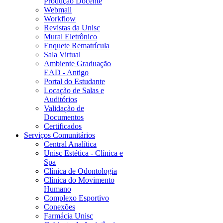
Produção Docente
Webmail
Workflow
Revistas da Unisc
Mural Eletrônico
Enquete Rematrícula
Sala Virtual
Ambiente Graduação
EAD - Antigo
Portal do Estudante
Locação de Salas e
Auditórios
Validação de
Documentos
Certificados
Serviços Comunitários
Central Analítica
Unisc Estética - Clínica e
Spa
Clínica de Odontologia
Clínica do Movimento
Humano
Complexo Esportivo
Conexões
Farmácia Unisc