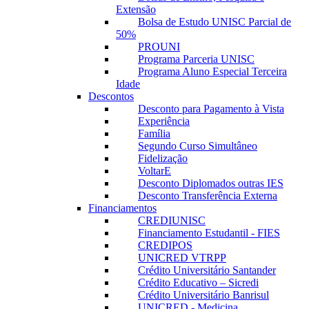
Extensão
Bolsa de Estudo UNISC Parcial de
50%
PROUNI
Programa Parceria UNISC
Programa Aluno Especial Terceira
Idade
Descontos
Desconto para Pagamento à Vista
Experiência
Família
Segundo Curso Simultâneo
Fidelização
VoltarE
Desconto Diplomados outras IES
Desconto Transferência Externa
Financiamentos
CREDIUNISC
Financiamento Estudantil - FIES
CREDIPOS
UNICRED VTRPP
Crédito Universitário Santander
Crédito Educativo – Sicredi
Crédito Universitário Banrisul
UNICRED - Medicina