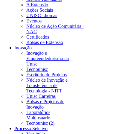
A Extensão
Ações Sociais
UNISC Idiomas
Eventos
Núcleo de Ação Comunitária -
NAC
Certificados
Bolsas de Extensão
Inovação
Inovação e
Empreendedorismo na
Unisc
Tecnounisc
Escritório de Projetos
Núcleo de Inovação e
Transferência de
Tecnologia - NITT
Unisc Carreiras
Bolsas e Projetos de
Inovação
Laboratórios
Multiusuário
Tecnounisc (2)
Processo Seletivo
Vestibular