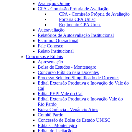
Avaliação Online
CPA - Comissão Própria de Avaliação
CPA - Comissão Própria de Avaliação
Portaria CPA Unisc
Regimento CPA Unisc
Autoavaliação
Relatórios de Autoavaliação Institucional
Estrutura Operacional
Fale Conosco
Relato Institucional
Concursos e Editais
Apresentação
Bolsa de Estudos - Montenegro
Concurso Público para Docentes
Processo Seletivo Simplificado de Docentes
Edital Extensão Produtiva e Inovação do Vale do
Caí
Edital PEPI Vale do Caí
Edital Extensão Produtiva e Inovação Vale do
Rio Pardo
Bolsa Carência - Venâncio Aires
Comitê Pardo
Concessão de Bolsa de Estudo UNISC
Editais - Montenegro
Edital de Licitação