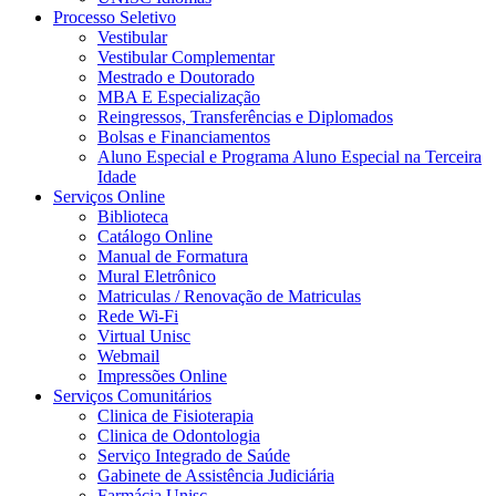
Processo Seletivo
Vestibular
Vestibular Complementar
Mestrado e Doutorado
MBA E Especialização
Reingressos, Transferências e Diplomados
Bolsas e Financiamentos
Aluno Especial e Programa Aluno Especial na Terceira
Idade
Serviços Online
Biblioteca
Catálogo Online
Manual de Formatura
Mural Eletrônico
Matriculas / Renovação de Matriculas
Rede Wi-Fi
Virtual Unisc
Webmail
Impressões Online
Serviços Comunitários
Clinica de Fisioterapia
Clinica de Odontologia
Serviço Integrado de Saúde
Gabinete de Assistência Judiciária
Farmácia Unisc