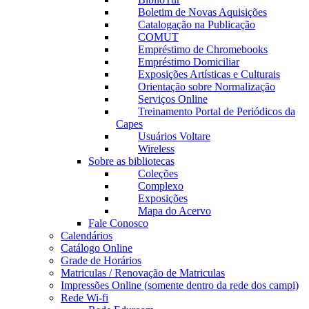
Boletim de Novas Aquisições
Catalogação na Publicação
COMUT
Empréstimo de Chromebooks
Empréstimo Domiciliar
Exposições Artísticas e Culturais
Orientação sobre Normalização
Serviços Online
Treinamento Portal de Periódicos da
Capes
Usuários Voltare
Wireless
Sobre as bibliotecas
Coleções
Complexo
Exposições
Mapa do Acervo
Fale Conosco
Calendários
Catálogo Online
Grade de Horários
Matriculas / Renovação de Matriculas
Impressões Online (somente dentro da rede dos campi)
Rede Wi-fi