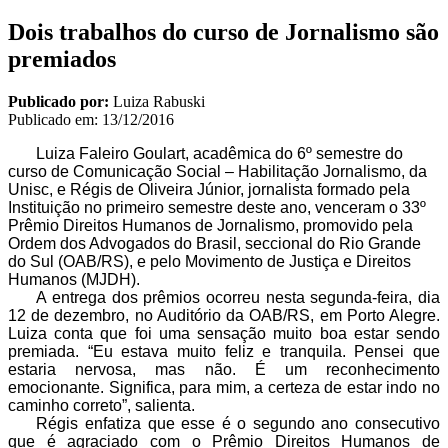
Dois trabalhos do curso de Jornalismo são
premiados
Publicado por:
Luiza Rabuski
Publicado em:
13/12/2016
Luiza Faleiro Goulart, acadêmica do 6º semestre do
curso de Comunicação Social – Habilitação Jornalismo, da
Unisc, e Régis de Oliveira Júnior, jornalista formado pela
Instituição no primeiro semestre deste ano, venceram o 33º
Prêmio Direitos Humanos de Jornalismo, promovido pela
Ordem dos Advogados do Brasil, seccional do Rio Grande
do Sul (OAB/RS), e pelo Movimento de Justiça e Direitos
Humanos (MJDH).
A entrega dos prêmios ocorreu nesta segunda-feira, dia
12 de dezembro, no Auditório da OAB/RS, em Porto Alegre.
Luiza conta que foi uma sensação muito boa estar sendo
premiada. “Eu estava muito feliz e tranquila. Pensei que
estaria nervosa, mas não. É um reconhecimento
emocionante. Significa, para mim, a certeza de estar indo no
caminho correto”, salienta.
Régis enfatiza que esse é o segundo ano consecutivo
que é agraciado com o Prêmio Direitos Humanos de