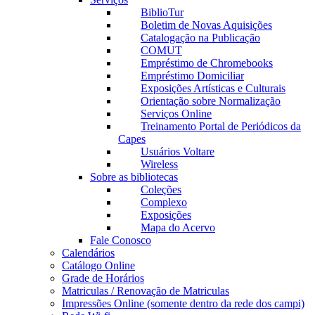
BiblioTur
Boletim de Novas Aquisições
Catalogação na Publicação
COMUT
Empréstimo de Chromebooks
Empréstimo Domiciliar
Exposições Artísticas e Culturais
Orientação sobre Normalização
Serviços Online
Treinamento Portal de Periódicos da
Capes
Usuários Voltare
Wireless
Sobre as bibliotecas
Coleções
Complexo
Exposições
Mapa do Acervo
Fale Conosco
Calendários
Catálogo Online
Grade de Horários
Matriculas / Renovação de Matriculas
Impressões Online (somente dentro da rede dos campi)