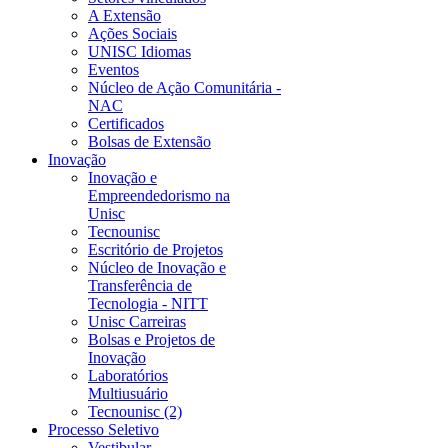
A Extensão
Ações Sociais
UNISC Idiomas
Eventos
Núcleo de Ação Comunitária -
NAC
Certificados
Bolsas de Extensão
Inovação
Inovação e
Empreendedorismo na
Unisc
Tecnounisc
Escritório de Projetos
Núcleo de Inovação e
Transferência de
Tecnologia - NITT
Unisc Carreiras
Bolsas e Projetos de
Inovação
Laboratórios
Multiusuário
Tecnounisc (2)
Processo Seletivo
Vestibular