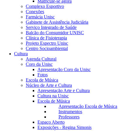
Matricule-se agora
Complexo Esportivo
Conexões
Farmácia Unisc
Gabinete de Assistência Judiciária
Serviço Integrado de Saúde
Balcão do Consumidor UNISC
Clínica de Fisioterapia
Projeto Espectro Unisc
Centro Socioambiental
Cultura
Agenda Cultural
Coro da Unisc
Apresentação Coro da Unisc
Fotos
Escola de Música
Núcleo de Arte e Cultura
Apresentação Arte e Cultura
Cultura na Unisc
Escola de Música
Apresentação Escola de Música
Instrumentos
Professores
Espaço Aberto
Exposições - Regina Simonis