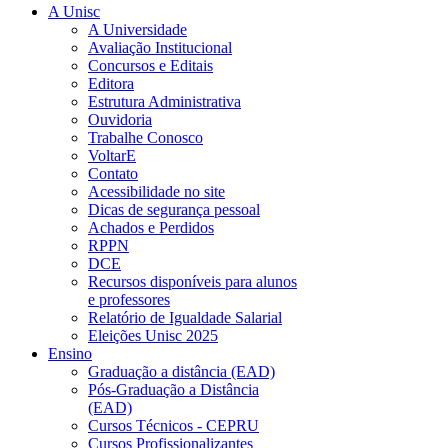
A Unisc
A Universidade
Avaliação Institucional
Concursos e Editais
Editora
Estrutura Administrativa
Ouvidoria
Trabalhe Conosco
VoltarE
Contato
Acessibilidade no site
Dicas de segurança pessoal
Achados e Perdidos
RPPN
DCE
Recursos disponíveis para alunos
e professores
Relatório de Igualdade Salarial
Eleições Unisc 2025
Ensino
Graduação a distância (EAD)
Pós-Graduação a Distância
(EAD)
Cursos Técnicos - CEPRU
Cursos Profissionalizantes