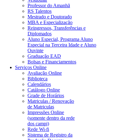
Professor do Amanhã
RS Talentos
Mestrado e Doutorado
MBA e Especialização
Reingressos, Transferências e
Diplomados
Aluno Especial, Programa Aluno
Especial na Terceira Idade e Aluno
Ouvinte
Graduação EAD
Bolsas e Financiamentos
Serviços Online
Avaliação Online
Biblioteca
Calendários
Catálogo Online
Grade de Horários
Matriculas / Renovação
de Matriculas
Impressões Online
(somente dentro da rede
dos campi)
Rede Wi-fi
Sistema de Registro da