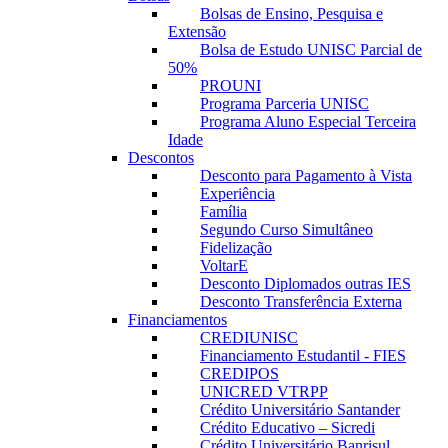
Bolsas de Ensino, Pesquisa e
Extensão
Bolsa de Estudo UNISC Parcial de
50%
PROUNI
Programa Parceria UNISC
Programa Aluno Especial Terceira
Idade
Descontos
Desconto para Pagamento à Vista
Experiência
Família
Segundo Curso Simultâneo
Fidelização
VoltarE
Desconto Diplomados outras IES
Desconto Transferência Externa
Financiamentos
CREDIUNISC
Financiamento Estudantil - FIES
CREDIPOS
UNICRED VTRPP
Crédito Universitário Santander
Crédito Educativo – Sicredi
Crédito Universitário Banrisul