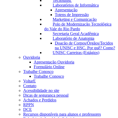
Tecnounisc
Laboratórios de Informática
Apresentação
Totens de Impressão
Marketing e Comunicação
Polo de Modernização Tecnológica
do Vale do Rio Pardo
Secretaria Geral Acadêmica
Laboratório de Anatomia
Doação de Corpos/Órgãos/Tecidos
na UNISC e HSC. Por quê? Como?
UNISC Carreiras (Estágios)
Ouvidoria
Apresentação Ouvidoria
Formulário Online
Trabalhe Conosco
Trabalhe Conosco
VoltarE
Contato
Acessibilidade no site
Dicas de segurança pessoal
Achados e Perdidos
RPPN
DCE
Recursos disponíveis para alunos e professores