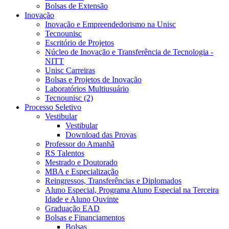
Bolsas de Extensão
Inovação
Inovação e Empreendedorismo na Unisc
Tecnounisc
Escritório de Projetos
Núcleo de Inovação e Transferência de Tecnologia -
NITT
Unisc Carreiras
Bolsas e Projetos de Inovação
Laboratórios Multiusuário
Tecnounisc (2)
Processo Seletivo
Vestibular
Vestibular
Download das Provas
Professor do Amanhã
RS Talentos
Mestrado e Doutorado
MBA e Especialização
Reingressos, Transferências e Diplomados
Aluno Especial, Programa Aluno Especial na Terceira
Idade e Aluno Ouvinte
Graduação EAD
Bolsas e Financiamentos
Bolsas