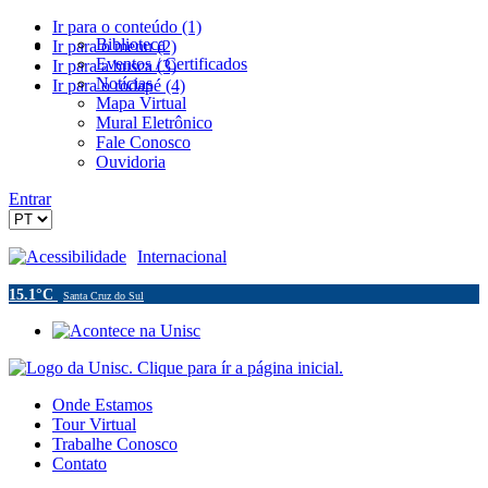
Ir para o conteúdo (1)
Biblioteca
Ir para o menu (2)
Eventos / Certificados
Ir para a busca (3)
Notícias
Ir para o rodapé (4)
Mapa Virtual
Mural Eletrônico
Fale Conosco
Ouvidoria
Entrar
Acessibilidade
Internacional
15.1°C
Santa Cruz do Sul
Onde Estamos
Tour Virtual
Trabalhe Conosco
Contato