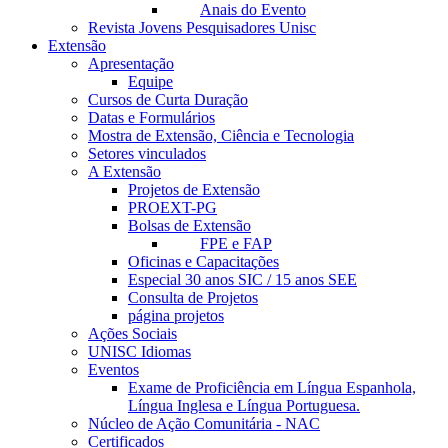
Anais do Evento
Revista Jovens Pesquisadores Unisc
Extensão
Apresentação
Equipe
Cursos de Curta Duração
Datas e Formulários
Mostra de Extensão, Ciência e Tecnologia
Setores vinculados
A Extensão
Projetos de Extensão
PROEXT-PG
Bolsas de Extensão
FPE e FAP
Oficinas e Capacitações
Especial 30 anos SIC / 15 anos SEE
Consulta de Projetos
página projetos
Ações Sociais
UNISC Idiomas
Eventos
Exame de Proficiência em Língua Espanhola,
Língua Inglesa e Língua Portuguesa.
Núcleo de Ação Comunitária - NAC
Certificados