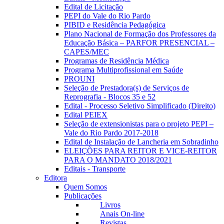
Edital de Licitação
PEPI do Vale do Rio Pardo
PIBID e Residência Pedagógica
Plano Nacional de Formação dos Professores da
Educação Básica – PARFOR PRESENCIAL –
CAPES/MEC
Programas de Residência Médica
Programa Multiprofissional em Saúde
PROUNI
Seleção de Prestadora(s) de Serviços de
Reprografia - Blocos 35 e 52
Edital - Processo Seletivo Simplificado (Direito)
Edital PEIEX
Seleção de extensionistas para o projeto PEPI –
Vale do Rio Pardo 2017-2018
Edital de Instalação de Lancheria em Sobradinho
ELEIÇÕES PARA REITOR E VICE-REITOR
PARA O MANDATO 2018/2021
Editais - Transporte
Editora
Quem Somos
Publicações
Livros
Anais On-line
Revistas