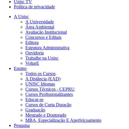
Unisc TV
Política de privacidade
A Unisc
A Universidade
Área Ambiental
Avaliação Institucional
Concursos e Editais
Editora
Estrutura Administrativa
Ouvidoria
Trabalhe na Unisc
VoltarE
Ensino
Todos os Cursos
A Distância (EAD)
UNISC Idiomas
Cursos Técnicos - CEPRU
Cursos Profissionalizantes
Educar-se
Cursos de Curta Duração
Graduação
Mestrado e Doutorado
MBA, Especialização E Aperfeiçoamento
Pesquisa