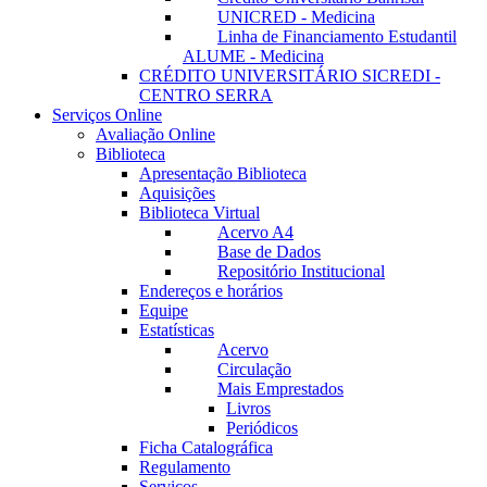
UNICRED - Medicina
Linha de Financiamento Estudantil
ALUME - Medicina
CRÉDITO UNIVERSITÁRIO SICREDI -
CENTRO SERRA
Serviços Online
Avaliação Online
Biblioteca
Apresentação Biblioteca
Aquisições
Biblioteca Virtual
Acervo A4
Base de Dados
Repositório Institucional
Endereços e horários
Equipe
Estatísticas
Acervo
Circulação
Mais Emprestados
Livros
Periódicos
Ficha Catalográfica
Regulamento
Serviços