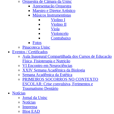
Orquestra de Câmara da Unisc
Apresentação Orquestra
Maestro e Diretor Artístico
Músicos Instrumentistas
Violino I
Violino II
Viola
Violoncelo
Contrabaixo
Fotos
Pinacoteca Unisc
Eventos / Certificados
Aula Inaugural Compartilhada dos Cursos de Educação
Física, Fisioterapia e Nutrição
VI Encontro em Neurociências
XXIV Semana Acadêmica da Biologia
Semana Acadêmica da Estética
PRIMEIROS SOCORROS NO CONTEXTO
ESCOLAR: Crise convulsiva, Ferimentos e
Traumatismo Dentário
Notícias
Jornal da Unisc
Notícias
Imprensa
Blog EAD