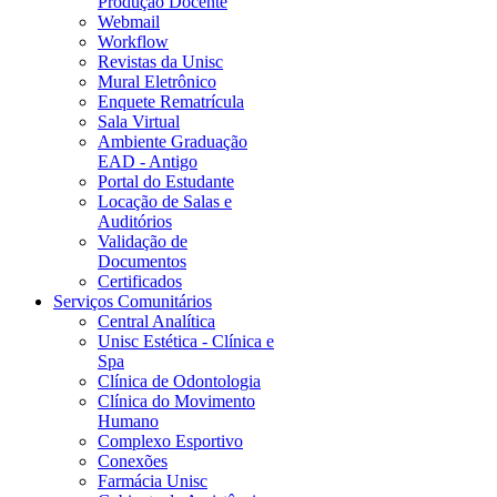
Produção Docente
Webmail
Workflow
Revistas da Unisc
Mural Eletrônico
Enquete Rematrícula
Sala Virtual
Ambiente Graduação
EAD - Antigo
Portal do Estudante
Locação de Salas e
Auditórios
Validação de
Documentos
Certificados
Serviços Comunitários
Central Analítica
Unisc Estética - Clínica e
Spa
Clínica de Odontologia
Clínica do Movimento
Humano
Complexo Esportivo
Conexões
Farmácia Unisc