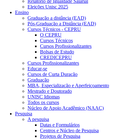
Relatório de Igualdade Salarial
Eleições Unisc 2025
Ensino
Graduação a distância (EAD)
Pós-Graduação a Distância (EAD)
Cursos Técnicos - CEPRU
O CEPRU
Cursos Técnicos
Cursos Profissionalizantes
Bolsas de Estudo
CREDICEPRU
Cursos Profissionalizantes
Educar-se
Cursos de Curta Duração
Graduação
MBA, Especialização e Aperfeiçoamento
Mestrado e Doutorado
UNISC Idiomas
Todos os cursos
Núcleo de Apoio Acadêmico (NAAC)
Pesquisa
A pesquisa
Datas e Formulários
Centros e Núcleo de Pesquisa
Projetos de Pesquisa