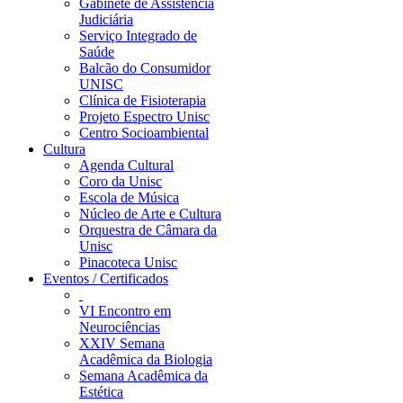
Gabinete de Assistência
Judiciária
Serviço Integrado de
Saúde
Balcão do Consumidor
UNISC
Clínica de Fisioterapia
Projeto Espectro Unisc
Centro Socioambiental
Cultura
Agenda Cultural
Coro da Unisc
Escola de Música
Núcleo de Arte e Cultura
Orquestra de Câmara da
Unisc
Pinacoteca Unisc
Eventos / Certificados
VI Encontro em
Neurociências
XXIV Semana
Acadêmica da Biologia
Semana Acadêmica da
Estética