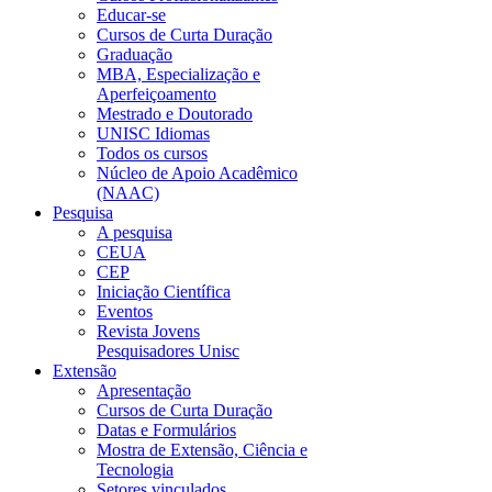
Educar-se
Cursos de Curta Duração
Graduação
MBA, Especialização e
Aperfeiçoamento
Mestrado e Doutorado
UNISC Idiomas
Todos os cursos
Núcleo de Apoio Acadêmico
(NAAC)
Pesquisa
A pesquisa
CEUA
CEP
Iniciação Científica
Eventos
Revista Jovens
Pesquisadores Unisc
Extensão
Apresentação
Cursos de Curta Duração
Datas e Formulários
Mostra de Extensão, Ciência e
Tecnologia
Setores vinculados