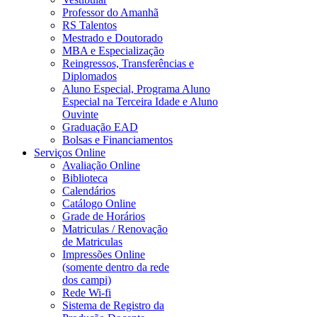
Professor do Amanhã
RS Talentos
Mestrado e Doutorado
MBA e Especialização
Reingressos, Transferências e
Diplomados
Aluno Especial, Programa Aluno
Especial na Terceira Idade e Aluno
Ouvinte
Graduação EAD
Bolsas e Financiamentos
Serviços Online
Avaliação Online
Biblioteca
Calendários
Catálogo Online
Grade de Horários
Matriculas / Renovação
de Matriculas
Impressões Online
(somente dentro da rede
dos campi)
Rede Wi-fi
Sistema de Registro da