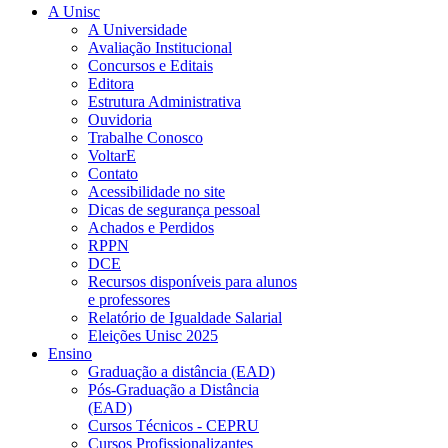
A Unisc
A Universidade
Avaliação Institucional
Concursos e Editais
Editora
Estrutura Administrativa
Ouvidoria
Trabalhe Conosco
VoltarE
Contato
Acessibilidade no site
Dicas de segurança pessoal
Achados e Perdidos
RPPN
DCE
Recursos disponíveis para alunos
e professores
Relatório de Igualdade Salarial
Eleições Unisc 2025
Ensino
Graduação a distância (EAD)
Pós-Graduação a Distância
(EAD)
Cursos Técnicos - CEPRU
Cursos Profissionalizantes