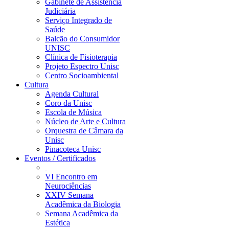
Gabinete de Assistência
Judiciária
Serviço Integrado de
Saúde
Balcão do Consumidor
UNISC
Clínica de Fisioterapia
Projeto Espectro Unisc
Centro Socioambiental
Cultura
Agenda Cultural
Coro da Unisc
Escola de Música
Núcleo de Arte e Cultura
Orquestra de Câmara da
Unisc
Pinacoteca Unisc
Eventos / Certificados
VI Encontro em
Neurociências
XXIV Semana
Acadêmica da Biologia
Semana Acadêmica da
Estética