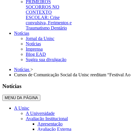
PRIMEIROS
SOCORROS NO
CONTEXTO
ESCOLAR: Crise
convulsiva, Ferimentos e
Traumatismo Dentário
Notícias
Jornal da Unisc
Notícias
Imprensa
Blog EAD
Sugira sua divulgação
Notícias
>
Cursos de Comunicação Social da Unisc reeditam “Festival Ao
Notícias
MENU DA PÁGINA
A Unisc
A Universidade
Avaliação Institucional
Apresentação
Avaliação Externa