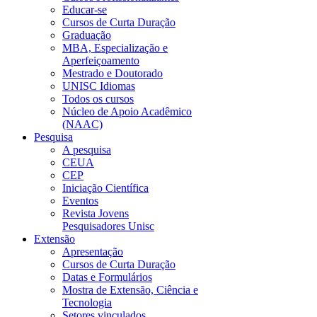
Educar-se
Cursos de Curta Duração
Graduação
MBA, Especialização e
Aperfeiçoamento
Mestrado e Doutorado
UNISC Idiomas
Todos os cursos
Núcleo de Apoio Acadêmico
(NAAC)
Pesquisa
A pesquisa
CEUA
CEP
Iniciação Científica
Eventos
Revista Jovens
Pesquisadores Unisc
Extensão
Apresentação
Cursos de Curta Duração
Datas e Formulários
Mostra de Extensão, Ciência e
Tecnologia
Setores vinculados