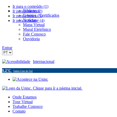
Ir para o conteúdo (1)
Biblioteca
Ir para o menu (2)
Eventos / Certificados
Ir para a busca (3)
Notícias
Ir para o rodapé (4)
Mapa Virtual
Mural Eletrônico
Fale Conosco
Ouvidoria
Entrar
Acessibilidade
Internacional
9.2°C
Santa Cruz do Sul
Onde Estamos
Tour Virtual
Trabalhe Conosco
Contato