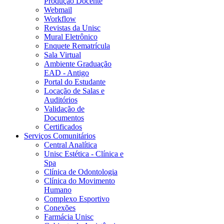
Produção Docente
Webmail
Workflow
Revistas da Unisc
Mural Eletrônico
Enquete Rematrícula
Sala Virtual
Ambiente Graduação
EAD - Antigo
Portal do Estudante
Locação de Salas e
Auditórios
Validação de
Documentos
Certificados
Serviços Comunitários
Central Analítica
Unisc Estética - Clínica e
Spa
Clínica de Odontologia
Clínica do Movimento
Humano
Complexo Esportivo
Conexões
Farmácia Unisc