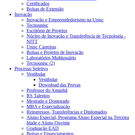
Certificados
Bolsas de Extensão
Inovação
Inovação e Empreendedorismo na Unisc
Tecnounisc
Escritório de Projetos
Núcleo de Inovação e Transferência de Tecnologia -
NITT
Unisc Carreiras
Bolsas e Projetos de Inovação
Laboratórios Multiusuário
Tecnounisc (2)
Processo Seletivo
Vestibular
Vestibular
Download das Provas
Professor do Amanhã
RS Talentos
Mestrado e Doutorado
MBA e Especialização
Reingressos, Transferências e Diplomados
Aluno Especial, Programa Aluno Especial na Terceira
Idade e Aluno Ouvinte
Graduação EAD
Bolsas e Financiamentos