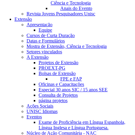
Ciência e Tecnologia
Anais do Evento
Revista Jovens Pesquisadores Unisc
Extensão
Apresentação
Equipe
Cursos de Curta Duração
Datas e Formulários
Mostra de Extensão, Ciência e Tecnologia
Setores vinculados
A Extensão
Projetos de Extensão
PROEXT-PG
Bolsas de Extensão
FPE e FAP
Oficinas e Capacitações
Especial 30 anos SIC / 15 anos SEE
Consulta de Projetos
página projetos
Ações Sociais
UNISC Idiomas
Eventos
Exame de Proficiência em Língua Espanhola,
Língua Inglesa e Língua Portuguesa.
Núcleo de Ação Comunitária - NAC