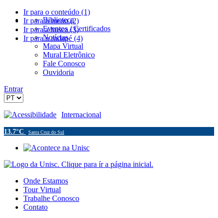
Ir para o conteúdo (1)
Biblioteca
Ir para o menu (2)
Eventos / Certificados
Ir para a busca (3)
Notícias
Ir para o rodapé (4)
Mapa Virtual
Mural Eletrônico
Fale Conosco
Ouvidoria
Entrar
Acessibilidade
Internacional
13.7°C
Santa Cruz do Sul
Onde Estamos
Tour Virtual
Trabalhe Conosco
Contato