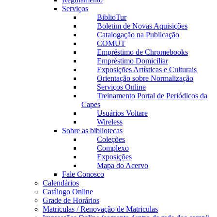
Serviços
BiblioTur
Boletim de Novas Aquisições
Catalogação na Publicação
COMUT
Empréstimo de Chromebooks
Empréstimo Domiciliar
Exposições Artísticas e Culturais
Orientação sobre Normalização
Serviços Online
Treinamento Portal de Periódicos da
Capes
Usuários Voltare
Wireless
Sobre as bibliotecas
Coleções
Complexo
Exposições
Mapa do Acervo
Fale Conosco
Calendários
Catálogo Online
Grade de Horários
Matriculas / Renovação de Matriculas