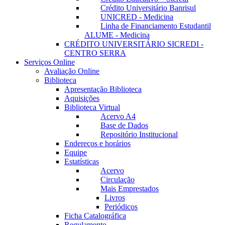
Crédito Universitário Banrisul
UNICRED - Medicina
Linha de Financiamento Estudantil
ALUME - Medicina
CRÉDITO UNIVERSITÁRIO SICREDI -
CENTRO SERRA
Serviços Online
Avaliação Online
Biblioteca
Apresentação Biblioteca
Aquisições
Biblioteca Virtual
Acervo A4
Base de Dados
Repositório Institucional
Endereços e horários
Equipe
Estatísticas
Acervo
Circulação
Mais Emprestados
Livros
Periódicos
Ficha Catalográfica
Regulamento