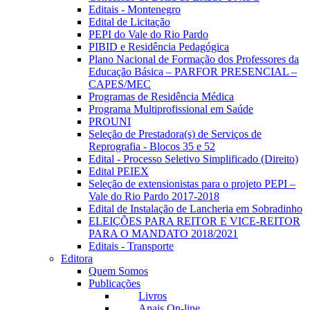
Editais - Montenegro
Edital de Licitação
PEPI do Vale do Rio Pardo
PIBID e Residência Pedagógica
Plano Nacional de Formação dos Professores da
Educação Básica – PARFOR PRESENCIAL –
CAPES/MEC
Programas de Residência Médica
Programa Multiprofissional em Saúde
PROUNI
Seleção de Prestadora(s) de Serviços de
Reprografia - Blocos 35 e 52
Edital - Processo Seletivo Simplificado (Direito)
Edital PEIEX
Seleção de extensionistas para o projeto PEPI –
Vale do Rio Pardo 2017-2018
Edital de Instalação de Lancheria em Sobradinho
ELEIÇÕES PARA REITOR E VICE-REITOR
PARA O MANDATO 2018/2021
Editais - Transporte
Editora
Quem Somos
Publicações
Livros
Anais On-line