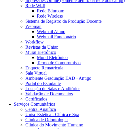
Impressões Online (somente dentro da rede dos campi)
Rede Wi-fi
Rede Eduroam
Rede Wireless
Sistema de Registro da Produção Docente
Webmail
Webmail Aluno
Webmail Funcionário
Workflow
Revistas da Unisc
Mural Eletrônico
Mural Eletrônico
Termo de Compromisso
Enquete Rematrícula
Sala Virtual
Ambiente Graduação EAD - Antigo
Portal do Estudante
Locação de Salas e Auditórios
Validação de Documentos
Certificados
Serviços Comunitários
Central Analítica
Unisc Estética - Clínica e Spa
Clínica de Odontologia
Clínica do Movimento Humano