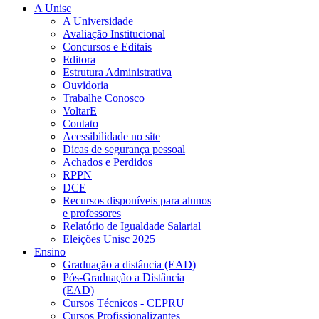
A Unisc
A Universidade
Avaliação Institucional
Concursos e Editais
Editora
Estrutura Administrativa
Ouvidoria
Trabalhe Conosco
VoltarE
Contato
Acessibilidade no site
Dicas de segurança pessoal
Achados e Perdidos
RPPN
DCE
Recursos disponíveis para alunos
e professores
Relatório de Igualdade Salarial
Eleições Unisc 2025
Ensino
Graduação a distância (EAD)
Pós-Graduação a Distância
(EAD)
Cursos Técnicos - CEPRU
Cursos Profissionalizantes