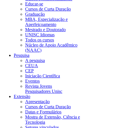
Educar-se
Cursos de Curta Duração
Graduação
MBA, Especialização e
Aperfeiçoamento
Mestrado e Doutorado
UNISC Idiomas
Todos os cursos
Núcleo de Apoio Acadêmico
(NAAC)
Pesquisa
A pesquisa
CEUA
CEP
Iniciação Científica
Eventos
Revista Jovens
Pesquisadores Unisc
Extensão
Apresentação
Cursos de Curta Duração
Datas e Formulários
Mostra de Extensão, Ciência e
Tecnologia
Setores vinculados