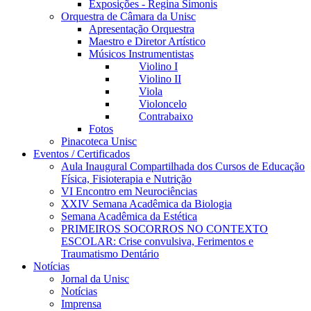
Exposições - Regina Simonis
Orquestra de Câmara da Unisc
Apresentação Orquestra
Maestro e Diretor Artístico
Músicos Instrumentistas
Violino I
Violino II
Viola
Violoncelo
Contrabaixo
Fotos
Pinacoteca Unisc
Eventos / Certificados
Aula Inaugural Compartilhada dos Cursos de Educação
Física, Fisioterapia e Nutrição
VI Encontro em Neurociências
XXIV Semana Acadêmica da Biologia
Semana Acadêmica da Estética
PRIMEIROS SOCORROS NO CONTEXTO
ESCOLAR: Crise convulsiva, Ferimentos e
Traumatismo Dentário
Notícias
Jornal da Unisc
Notícias
Imprensa