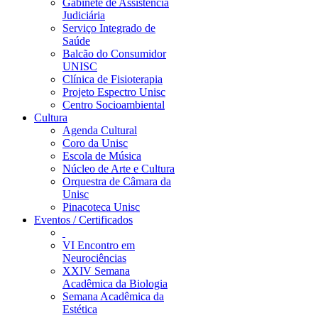
Gabinete de Assistência
Judiciária
Serviço Integrado de
Saúde
Balcão do Consumidor
UNISC
Clínica de Fisioterapia
Projeto Espectro Unisc
Centro Socioambiental
Cultura
Agenda Cultural
Coro da Unisc
Escola de Música
Núcleo de Arte e Cultura
Orquestra de Câmara da
Unisc
Pinacoteca Unisc
Eventos / Certificados
VI Encontro em
Neurociências
XXIV Semana
Acadêmica da Biologia
Semana Acadêmica da
Estética