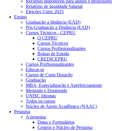
Recursos disponíveis para alunos e professores
Relatório de Igualdade Salarial
Eleições Unisc 2025
Ensino
Graduação a distância (EAD)
Pós-Graduação a Distância (EAD)
Cursos Técnicos - CEPRU
O CEPRU
Cursos Técnicos
Cursos Profissionalizantes
Bolsas de Estudo
CREDICEPRU
Cursos Profissionalizantes
Educar-se
Cursos de Curta Duração
Graduação
MBA, Especialização e Aperfeiçoamento
Mestrado e Doutorado
UNISC Idiomas
Todos os cursos
Núcleo de Apoio Acadêmico (NAAC)
Pesquisa
A pesquisa
Datas e Formulários
Centros e Núcleo de Pesquisa