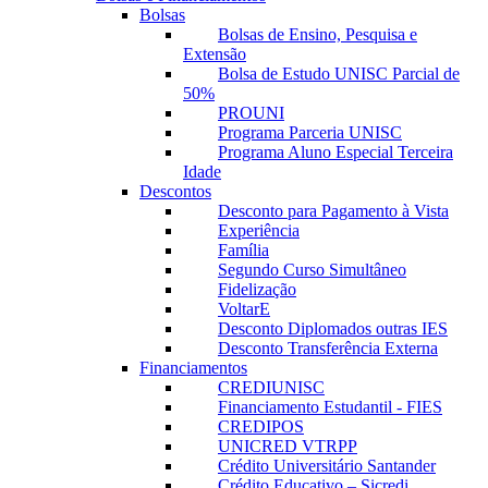
Bolsas
Bolsas de Ensino, Pesquisa e
Extensão
Bolsa de Estudo UNISC Parcial de
50%
PROUNI
Programa Parceria UNISC
Programa Aluno Especial Terceira
Idade
Descontos
Desconto para Pagamento à Vista
Experiência
Família
Segundo Curso Simultâneo
Fidelização
VoltarE
Desconto Diplomados outras IES
Desconto Transferência Externa
Financiamentos
CREDIUNISC
Financiamento Estudantil - FIES
CREDIPOS
UNICRED VTRPP
Crédito Universitário Santander
Crédito Educativo – Sicredi