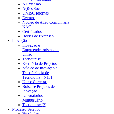
A Extensão
Ações Sociais
UNISC Idiomas
Eventos
Núcleo de Ação Comunitária -
NAC
Certificados
Bolsas de Extensão
Inovação
Inovação e
Empreendedorismo na
Unisc
Tecnounisc
Escritório de Projetos
Núcleo de Inovação e
Transferência de
Tecnologia - NITT
Unisc Carreiras
Bolsas e Projetos de
Inovação
Laboratórios
Multiusuário
Tecnounisc (2)
Processo Seletivo
Vestibular