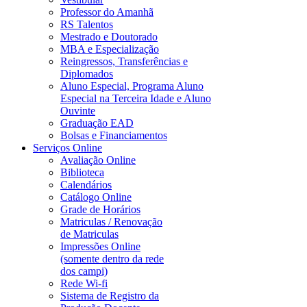
Professor do Amanhã
RS Talentos
Mestrado e Doutorado
MBA e Especialização
Reingressos, Transferências e
Diplomados
Aluno Especial, Programa Aluno
Especial na Terceira Idade e Aluno
Ouvinte
Graduação EAD
Bolsas e Financiamentos
Serviços Online
Avaliação Online
Biblioteca
Calendários
Catálogo Online
Grade de Horários
Matriculas / Renovação
de Matriculas
Impressões Online
(somente dentro da rede
dos campi)
Rede Wi-fi
Sistema de Registro da