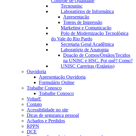
Controle de Qualidade
Tecnounisc
Laboratórios de Informática
Apresentação
Totens de Impressão
Marketing e Comunicação
Polo de Modernização Tecnológica
do Vale do Rio Pardo
Secretaria Geral Acadêmica
Laboratório de Anatomia
Doação de Corpos/Órgãos/Tecidos
na UNISC e HSC. Por quê? Como?
UNISC Carreiras (Estágios)
Ouvidoria
Apresentação Ouvidoria
Formulário Online
Trabalhe Conosco
Trabalhe Conosco
VoltarE
Contato
Acessibilidade no site
Dicas de segurança pessoal
Achados e Perdidos
RPPN
DCE