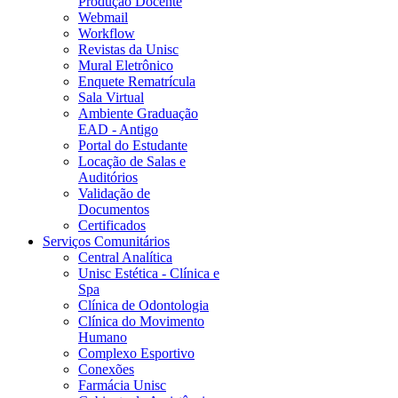
Produção Docente
Webmail
Workflow
Revistas da Unisc
Mural Eletrônico
Enquete Rematrícula
Sala Virtual
Ambiente Graduação
EAD - Antigo
Portal do Estudante
Locação de Salas e
Auditórios
Validação de
Documentos
Certificados
Serviços Comunitários
Central Analítica
Unisc Estética - Clínica e
Spa
Clínica de Odontologia
Clínica do Movimento
Humano
Complexo Esportivo
Conexões
Farmácia Unisc