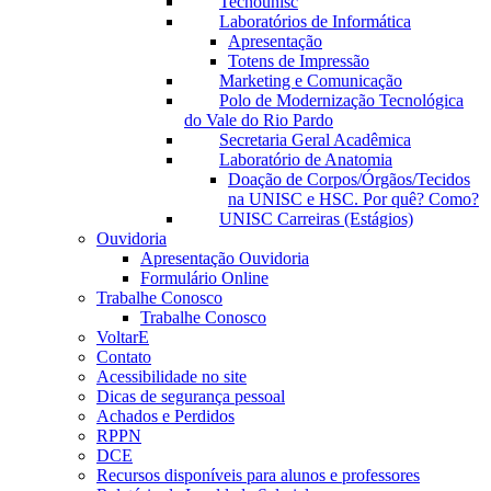
Tecnounisc
Laboratórios de Informática
Apresentação
Totens de Impressão
Marketing e Comunicação
Polo de Modernização Tecnológica
do Vale do Rio Pardo
Secretaria Geral Acadêmica
Laboratório de Anatomia
Doação de Corpos/Órgãos/Tecidos
na UNISC e HSC. Por quê? Como?
UNISC Carreiras (Estágios)
Ouvidoria
Apresentação Ouvidoria
Formulário Online
Trabalhe Conosco
Trabalhe Conosco
VoltarE
Contato
Acessibilidade no site
Dicas de segurança pessoal
Achados e Perdidos
RPPN
DCE
Recursos disponíveis para alunos e professores