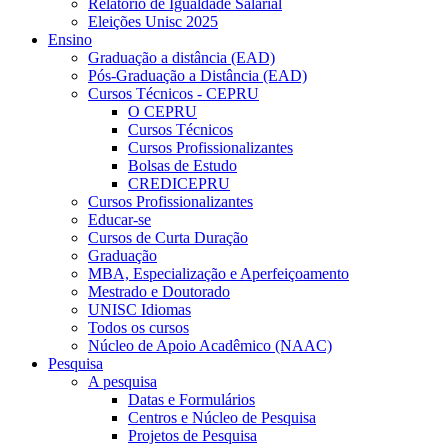
Relatório de Igualdade Salarial
Eleições Unisc 2025
Ensino
Graduação a distância (EAD)
Pós-Graduação a Distância (EAD)
Cursos Técnicos - CEPRU
O CEPRU
Cursos Técnicos
Cursos Profissionalizantes
Bolsas de Estudo
CREDICEPRU
Cursos Profissionalizantes
Educar-se
Cursos de Curta Duração
Graduação
MBA, Especialização e Aperfeiçoamento
Mestrado e Doutorado
UNISC Idiomas
Todos os cursos
Núcleo de Apoio Acadêmico (NAAC)
Pesquisa
A pesquisa
Datas e Formulários
Centros e Núcleo de Pesquisa
Projetos de Pesquisa