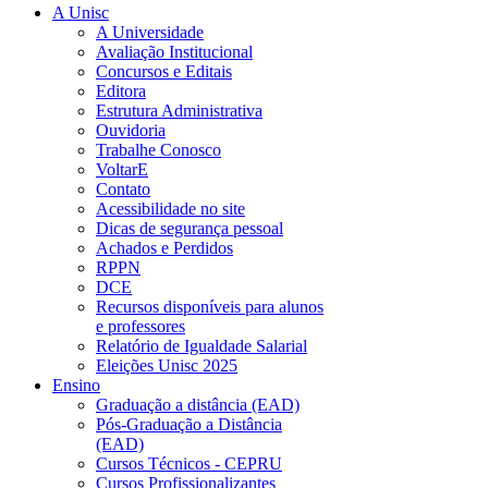
A Unisc
A Universidade
Avaliação Institucional
Concursos e Editais
Editora
Estrutura Administrativa
Ouvidoria
Trabalhe Conosco
VoltarE
Contato
Acessibilidade no site
Dicas de segurança pessoal
Achados e Perdidos
RPPN
DCE
Recursos disponíveis para alunos
e professores
Relatório de Igualdade Salarial
Eleições Unisc 2025
Ensino
Graduação a distância (EAD)
Pós-Graduação a Distância
(EAD)
Cursos Técnicos - CEPRU
Cursos Profissionalizantes