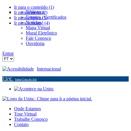
Ir para o conteúdo (1)
Biblioteca
Ir para o menu (2)
Eventos / Certificados
Ir para a busca (3)
Notícias
Ir para o rodapé (4)
Mapa Virtual
Mural Eletrônico
Fale Conosco
Ouvidoria
Entrar
Acessibilidade
Internacional
7.5°C
Santa Cruz do Sul
Onde Estamos
Tour Virtual
Trabalhe Conosco
Contato