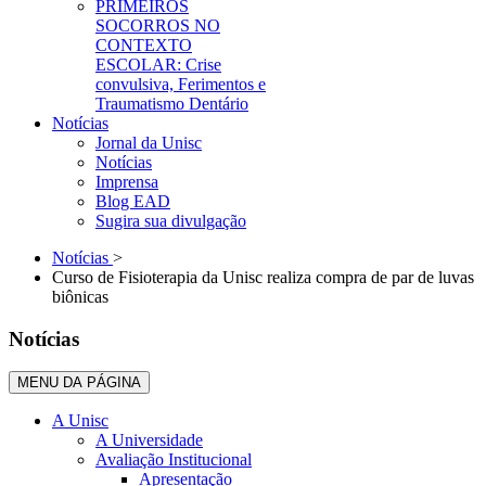
PRIMEIROS
SOCORROS NO
CONTEXTO
ESCOLAR: Crise
convulsiva, Ferimentos e
Traumatismo Dentário
Notícias
Jornal da Unisc
Notícias
Imprensa
Blog EAD
Sugira sua divulgação
Notícias
>
Curso de Fisioterapia da Unisc realiza compra de par de luvas
biônicas
Notícias
MENU DA PÁGINA
A Unisc
A Universidade
Avaliação Institucional
Apresentação