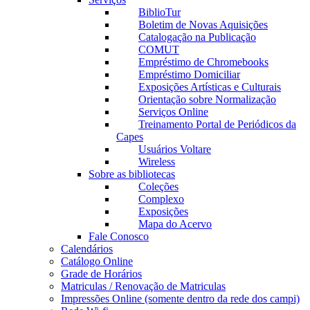
BiblioTur
Boletim de Novas Aquisições
Catalogação na Publicação
COMUT
Empréstimo de Chromebooks
Empréstimo Domiciliar
Exposições Artísticas e Culturais
Orientação sobre Normalização
Serviços Online
Treinamento Portal de Periódicos da
Capes
Usuários Voltare
Wireless
Sobre as bibliotecas
Coleções
Complexo
Exposições
Mapa do Acervo
Fale Conosco
Calendários
Catálogo Online
Grade de Horários
Matriculas / Renovação de Matriculas
Impressões Online (somente dentro da rede dos campi)