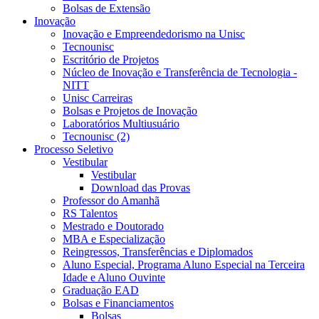
Bolsas de Extensão
Inovação
Inovação e Empreendedorismo na Unisc
Tecnounisc
Escritório de Projetos
Núcleo de Inovação e Transferência de Tecnologia -
NITT
Unisc Carreiras
Bolsas e Projetos de Inovação
Laboratórios Multiusuário
Tecnounisc (2)
Processo Seletivo
Vestibular
Vestibular
Download das Provas
Professor do Amanhã
RS Talentos
Mestrado e Doutorado
MBA e Especialização
Reingressos, Transferências e Diplomados
Aluno Especial, Programa Aluno Especial na Terceira
Idade e Aluno Ouvinte
Graduação EAD
Bolsas e Financiamentos
Bolsas