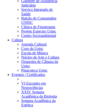
Gabinete de Assistência
Judiciária
Serviço Integrado de
Saúde
Balcão do Consumidor
UNISC
Clínica de Fisioterapia
Projeto Espectro Unisc
Centro Socioambiental
Cultura
Agenda Cultural
Coro da Unisc
Escola de Música
Núcleo de Arte e Cultura
Orquestra de Câmara da
Unisc
Pinacoteca Unisc
Eventos / Certificados
VI Encontro em
Neurociências
XXIV Semana
Acadêmica da Biologia
Semana Acadêmica da
Estética