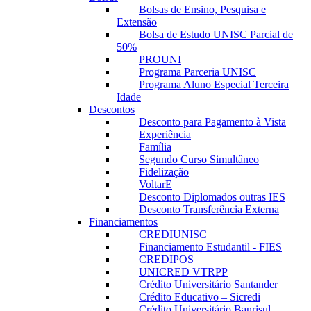
Bolsas de Ensino, Pesquisa e
Extensão
Bolsa de Estudo UNISC Parcial de
50%
PROUNI
Programa Parceria UNISC
Programa Aluno Especial Terceira
Idade
Descontos
Desconto para Pagamento à Vista
Experiência
Família
Segundo Curso Simultâneo
Fidelização
VoltarE
Desconto Diplomados outras IES
Desconto Transferência Externa
Financiamentos
CREDIUNISC
Financiamento Estudantil - FIES
CREDIPOS
UNICRED VTRPP
Crédito Universitário Santander
Crédito Educativo – Sicredi
Crédito Universitário Banrisul