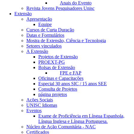
Anais do Evento
Revista Jovens Pesquisadores Unisc
Extensão
Apresentação
Equipe
Cursos de Curta Duração
Datas e Formulários
Mostra de Extensão, Ciência e Tecnologia
Setores vinculados
A Extensão
Projetos de Extensão
PROEXT-PG
Bolsas de Extensão
FPE e FAP
Oficinas e Capacitações
Especial 30 anos SIC / 15 anos SEE
Consulta de Projetos
página projetos
Ações Sociais
UNISC Idiomas
Eventos
Exame de Proficiência em Língua Espanhola,
Língua Inglesa e Língua Portuguesa.
Núcleo de Ação Comunitária - NAC
Certificados