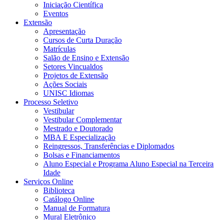
Iniciação Científica
Eventos
Extensão
Apresentação
Cursos de Curta Duração
Matrículas
Salão de Ensino e Extensão
Setores Vincualdos
Projetos de Extensão
Ações Sociais
UNISC Idiomas
Processo Seletivo
Vestibular
Vestibular Complementar
Mestrado e Doutorado
MBA E Especialização
Reingressos, Transferências e Diplomados
Bolsas e Financiamentos
Aluno Especial e Programa Aluno Especial na Terceira
Idade
Serviços Online
Biblioteca
Catálogo Online
Manual de Formatura
Mural Eletrônico