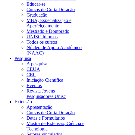
Educar-se
Cursos de Curta Duração
Graduação
MBA, Especialização e
Aperfeiçoamento
Mestrado e Doutorado
UNISC Idiomas
Todos os cursos
Núcleo de Apoio Acadêmico
(NAAC)
Pesquisa
A pesquisa
CEUA
CEP
Iniciação Científica
Eventos
Revista Jovens
Pesquisadores Unisc
Extensão
Apresentação
Cursos de Curta Duração
Datas e Formulários
Mostra de Extensão, Ciência e
Tecnologia
Setores vinculados