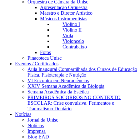
Orquestra de Câmara da Unisc
Apresentação Orquestra
Maestro e Diretor Artístico
Músicos Instrumentistas
Violino I
Violino II
Viola
Violoncelo
Contrabaixo
Fotos
Pinacoteca Unisc
Eventos / Certificados
Aula Inaugural Compartilhada dos Cursos de Educação
Física, Fisioterapia e Nutrição
VI Encontro em Neurociências
XXIV Semana Acadêmica da Biologia
Semana Acadêmica da Estética
PRIMEIROS SOCORROS NO CONTEXTO
ESCOLAR: Crise convulsiva, Ferimentos e
Traumatismo Dentário
Notícias
Jornal da Unisc
Notícias
Imprensa
Blog EAD