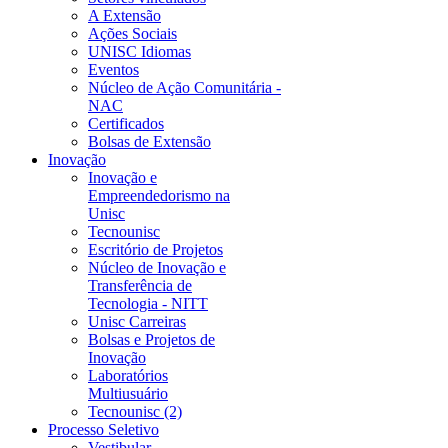
A Extensão
Ações Sociais
UNISC Idiomas
Eventos
Núcleo de Ação Comunitária -
NAC
Certificados
Bolsas de Extensão
Inovação
Inovação e
Empreendedorismo na
Unisc
Tecnounisc
Escritório de Projetos
Núcleo de Inovação e
Transferência de
Tecnologia - NITT
Unisc Carreiras
Bolsas e Projetos de
Inovação
Laboratórios
Multiusuário
Tecnounisc (2)
Processo Seletivo
Vestibular