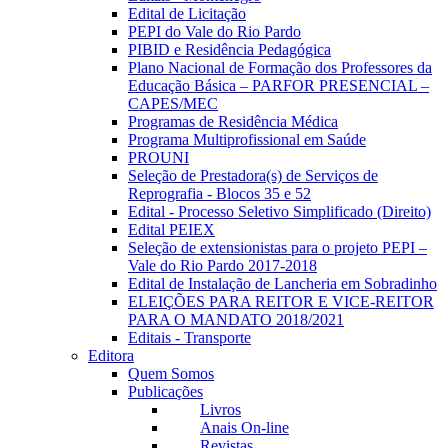
Edital de Licitação
PEPI do Vale do Rio Pardo
PIBID e Residência Pedagógica
Plano Nacional de Formação dos Professores da
Educação Básica – PARFOR PRESENCIAL –
CAPES/MEC
Programas de Residência Médica
Programa Multiprofissional em Saúde
PROUNI
Seleção de Prestadora(s) de Serviços de
Reprografia - Blocos 35 e 52
Edital - Processo Seletivo Simplificado (Direito)
Edital PEIEX
Seleção de extensionistas para o projeto PEPI –
Vale do Rio Pardo 2017-2018
Edital de Instalação de Lancheria em Sobradinho
ELEIÇÕES PARA REITOR E VICE-REITOR
PARA O MANDATO 2018/2021
Editais - Transporte
Editora
Quem Somos
Publicações
Livros
Anais On-line
Revistas