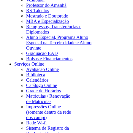
Professor do Amanhã
RS Talentos
Mestrado e Doutorado
MBA e Especialização
Reingressos, Transferências e
Diplomados
Aluno Especial, Programa Aluno
Especial na Terceira Idade e Aluno
Ouvinte
Graduação EAD
Bolsas e Financiamentos
Serviços Online
Avaliação Online
Biblioteca
Calendários
Catálogo Online
Grade de Horários
Matriculas / Renovação
de Matriculas
Impressões Online
(somente dentro da rede
dos campi)
Rede Wi-fi
Sistema de Registro da