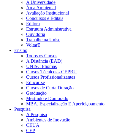
A Universidade
Área Ambiental
Avaliação Institucional
Concursos e Editais
Editora
Estrutura Administrativa
Ouvidoria
Trabalhe na Unisc
VoltarE
Ensino
Todos os Cursos
A Distância (EAD)
UNISC Idiomas
Cursos Técnicos - CEPRU
Cursos Profissionalizantes
Educar-se
Cursos de Curta Duração
Graduação
Mestrado e Doutorado
MBA, Especialização E Aperfeiçoamento
Pesquisa
A Pesquisa
Ambientes de Inovação
CEUA
CEP