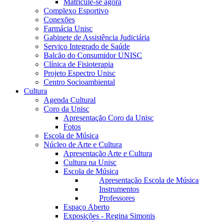
Matricule-se agora
Complexo Esportivo
Conexões
Farmácia Unisc
Gabinete de Assistência Judiciária
Serviço Integrado de Saúde
Balcão do Consumidor UNISC
Clínica de Fisioterapia
Projeto Espectro Unisc
Centro Socioambiental
Cultura
Agenda Cultural
Coro da Unisc
Apresentação Coro da Unisc
Fotos
Escola de Música
Núcleo de Arte e Cultura
Apresentação Arte e Cultura
Cultura na Unisc
Escola de Música
Apresentação Escola de Música
Instrumentos
Professores
Espaço Aberto
Exposições - Regina Simonis