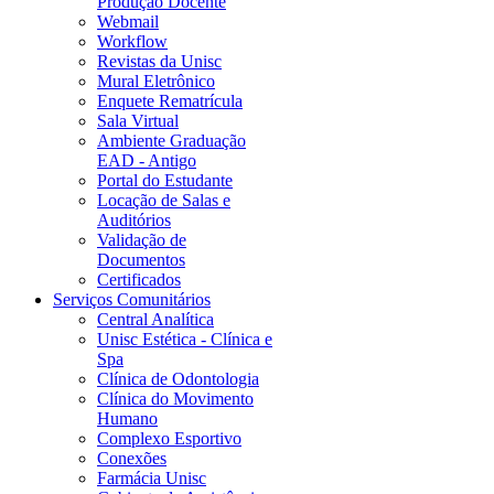
Produção Docente
Webmail
Workflow
Revistas da Unisc
Mural Eletrônico
Enquete Rematrícula
Sala Virtual
Ambiente Graduação
EAD - Antigo
Portal do Estudante
Locação de Salas e
Auditórios
Validação de
Documentos
Certificados
Serviços Comunitários
Central Analítica
Unisc Estética - Clínica e
Spa
Clínica de Odontologia
Clínica do Movimento
Humano
Complexo Esportivo
Conexões
Farmácia Unisc