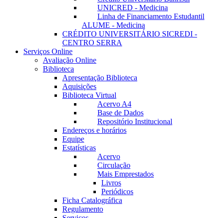
UNICRED - Medicina
Linha de Financiamento Estudantil
ALUME - Medicina
CRÉDITO UNIVERSITÁRIO SICREDI -
CENTRO SERRA
Serviços Online
Avaliação Online
Biblioteca
Apresentação Biblioteca
Aquisições
Biblioteca Virtual
Acervo A4
Base de Dados
Repositório Institucional
Endereços e horários
Equipe
Estatísticas
Acervo
Circulação
Mais Emprestados
Livros
Periódicos
Ficha Catalográfica
Regulamento
Serviços