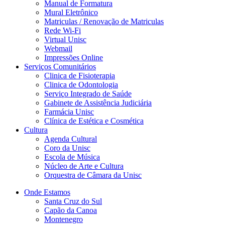
Manual de Formatura
Mural Eletrônico
Matriculas / Renovação de Matriculas
Rede Wi-Fi
Virtual Unisc
Webmail
Impressões Online
Serviços Comunitários
Clinica de Fisioterapia
Clinica de Odontologia
Serviço Integrado de Saúde
Gabinete de Assistência Judiciária
Farmácia Unisc
Clínica de Estética e Cosmética
Cultura
Agenda Cultural
Coro da Unisc
Escola de Música
Núcleo de Arte e Cultura
Orquestra de Câmara da Unisc
Onde Estamos
Santa Cruz do Sul
Capão da Canoa
Montenegro