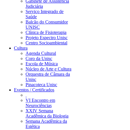
Gabinete de Assistência
Judiciária
Serviço Integrado de
Saúde
Balcão do Consumidor
UNISC
Clínica de Fisioterapia
Projeto Espectro Unisc
Centro Socioambiental
Cultura
Agenda Cultural
Coro da Unisc
Escola de Música
Núcleo de Arte e Cultura
Orquestra de Câmara da
Unisc
Pinacoteca Unisc
Eventos / Certificados
VI Encontro em
Neurociências
XXIV Semana
Acadêmica da Biologia
Semana Acadêmica da
Estética