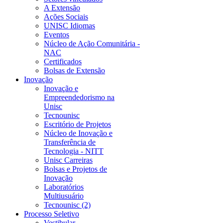
A Extensão
Ações Sociais
UNISC Idiomas
Eventos
Núcleo de Ação Comunitária -
NAC
Certificados
Bolsas de Extensão
Inovação
Inovação e
Empreendedorismo na
Unisc
Tecnounisc
Escritório de Projetos
Núcleo de Inovação e
Transferência de
Tecnologia - NITT
Unisc Carreiras
Bolsas e Projetos de
Inovação
Laboratórios
Multiusuário
Tecnounisc (2)
Processo Seletivo
Vestibular