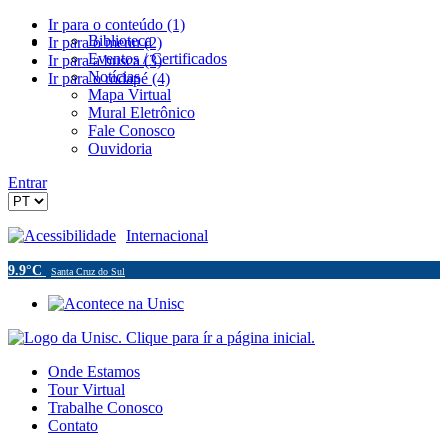
Ir para o conteúdo (1)
Biblioteca
Ir para o menu (2)
Eventos / Certificados
Ir para a busca (3)
Notícias
Ir para o rodapé (4)
Mapa Virtual
Mural Eletrônico
Fale Conosco
Ouvidoria
Entrar
Acessibilidade
Internacional
9.9°C
Santa Cruz do Sul
Onde Estamos
Tour Virtual
Trabalhe Conosco
Contato