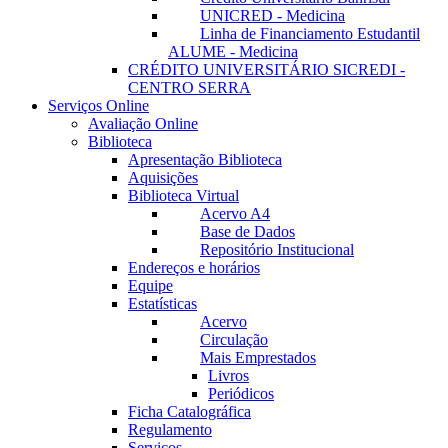
UNICRED - Medicina
Linha de Financiamento Estudantil
ALUME - Medicina
CRÉDITO UNIVERSITÁRIO SICREDI -
CENTRO SERRA
Serviços Online
Avaliação Online
Biblioteca
Apresentação Biblioteca
Aquisições
Biblioteca Virtual
Acervo A4
Base de Dados
Repositório Institucional
Endereços e horários
Equipe
Estatísticas
Acervo
Circulação
Mais Emprestados
Livros
Periódicos
Ficha Catalográfica
Regulamento
Serviços