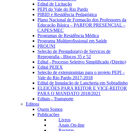
Edital de Licitação
PEPI do Vale do Rio Pardo
PIBID e Residência Pedagógica
Plano Nacional de Formação dos Professores da
Educação Básica – PARFOR PRESENCIAL –
CAPES/MEC
Programas de Residência Médica
Programa Multiprofissional em Saúde
PROUNI
Seleção de Prestadora(s) de Serviços de
Reprografia - Blocos 35 e 52
Edital - Processo Seletivo Simplificado (Direito)
Edital PEIEX
Seleção de extensionistas para o projeto PEPI –
Vale do Rio Pardo 2017-2018
Edital de Instalação de Lancheria em Sobradinho
ELEIÇÕES PARA REITOR E VICE-REITOR
PARA O MANDATO 2018/2021
Editais - Transporte
Editora
Quem Somos
Publicações
Livros
Anais On-line
Revistas