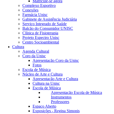
Matricule-se agora
Complexo Esportivo
Conexões
Farmácia Unisc
Gabinete de Assistência Judiciária
Serviço Integrado de Saúde
Balcão do Consumidor UNISC
Clínica de Fisioterapia
Projeto Espectro Unisc
Centro Socioambiental
Cultura
Agenda Cultural
Coro da Unisc
Apresentação Coro da Unisc
Fotos
Escola de Música
Núcleo de Arte e Cultura
Apresentação Arte e Cultura
Cultura na Unisc
Escola de Música
Apresentação Escola de Música
Instrumentos
Professores
Espaço Aberto
Exposições - Regina Simonis