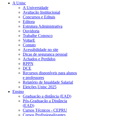
A Unisc
A Universidade
Avaliação Institucional
Concursos e Editais
Editora
Estrutura Administrativa
Ouvidoria
Trabalhe Conosco
VoltarE
Contato
Acessibilidade no site
Dicas de segurança pessoal
Achados e Perdidos
RPPN
DCE
Recursos disponíveis para alunos
e professores
Relatório de Igualdade Salarial
Eleições Unisc 2025
Ensino
Graduação a distância (EAD)
Pós-Graduação a Distância
(EAD)
Cursos Técnicos - CEPRU
Cursos Profissionalizantes