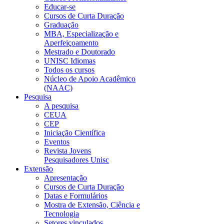
Educar-se
Cursos de Curta Duração
Graduação
MBA, Especialização e
Aperfeiçoamento
Mestrado e Doutorado
UNISC Idiomas
Todos os cursos
Núcleo de Apoio Acadêmico
(NAAC)
Pesquisa
A pesquisa
CEUA
CEP
Iniciação Científica
Eventos
Revista Jovens
Pesquisadores Unisc
Extensão
Apresentação
Cursos de Curta Duração
Datas e Formulários
Mostra de Extensão, Ciência e
Tecnologia
Setores vinculados