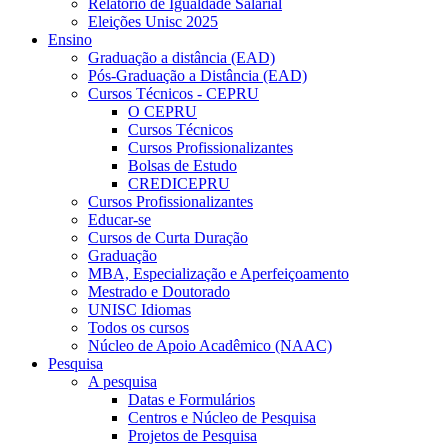
Relatório de Igualdade Salarial
Eleições Unisc 2025
Ensino
Graduação a distância (EAD)
Pós-Graduação a Distância (EAD)
Cursos Técnicos - CEPRU
O CEPRU
Cursos Técnicos
Cursos Profissionalizantes
Bolsas de Estudo
CREDICEPRU
Cursos Profissionalizantes
Educar-se
Cursos de Curta Duração
Graduação
MBA, Especialização e Aperfeiçoamento
Mestrado e Doutorado
UNISC Idiomas
Todos os cursos
Núcleo de Apoio Acadêmico (NAAC)
Pesquisa
A pesquisa
Datas e Formulários
Centros e Núcleo de Pesquisa
Projetos de Pesquisa