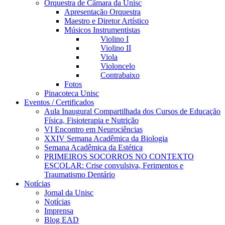
Orquestra de Câmara da Unisc
Apresentação Orquestra
Maestro e Diretor Artístico
Músicos Instrumentistas
Violino I
Violino II
Viola
Violoncelo
Contrabaixo
Fotos
Pinacoteca Unisc
Eventos / Certificados
Aula Inaugural Compartilhada dos Cursos de Educação
Física, Fisioterapia e Nutrição
VI Encontro em Neurociências
XXIV Semana Acadêmica da Biologia
Semana Acadêmica da Estética
PRIMEIROS SOCORROS NO CONTEXTO
ESCOLAR: Crise convulsiva, Ferimentos e
Traumatismo Dentário
Notícias
Jornal da Unisc
Notícias
Imprensa
Blog EAD