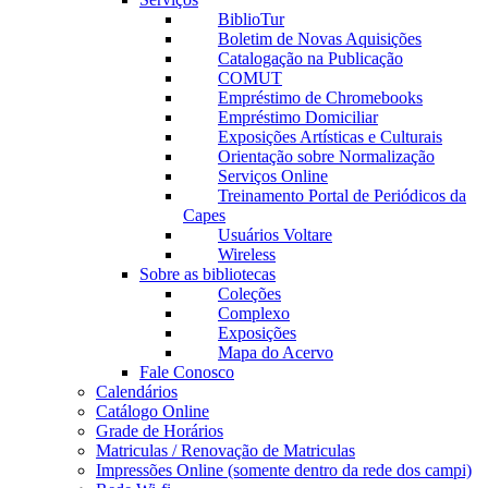
BiblioTur
Boletim de Novas Aquisições
Catalogação na Publicação
COMUT
Empréstimo de Chromebooks
Empréstimo Domiciliar
Exposições Artísticas e Culturais
Orientação sobre Normalização
Serviços Online
Treinamento Portal de Periódicos da
Capes
Usuários Voltare
Wireless
Sobre as bibliotecas
Coleções
Complexo
Exposições
Mapa do Acervo
Fale Conosco
Calendários
Catálogo Online
Grade de Horários
Matriculas / Renovação de Matriculas
Impressões Online (somente dentro da rede dos campi)