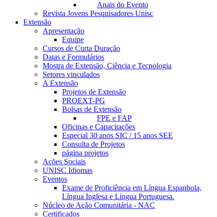
Anais do Evento
Revista Jovens Pesquisadores Unisc
Extensão
Apresentação
Equipe
Cursos de Curta Duração
Datas e Formulários
Mostra de Extensão, Ciência e Tecnologia
Setores vinculados
A Extensão
Projetos de Extensão
PROEXT-PG
Bolsas de Extensão
FPE e FAP
Oficinas e Capacitações
Especial 30 anos SIC / 15 anos SEE
Consulta de Projetos
página projetos
Ações Sociais
UNISC Idiomas
Eventos
Exame de Proficiência em Língua Espanhola,
Língua Inglesa e Língua Portuguesa.
Núcleo de Ação Comunitária - NAC
Certificados