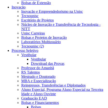
Bolsas de Extensão
Inovação
Inovação e Empreendedorismo na Unisc
Tecnounisc
Escritório de Projetos
Núcleo de Inovação e Transferência de Tecnologia -
NITT
Unisc Carreiras
Bolsas e Projetos de Inovação
Laboratórios Multiusuário
Tecnounisc (2)
Processo Seletivo
Vestibular
Vestibular
Download das Provas
Professor do Amanhã
RS Talentos
Mestrado e Doutorado
MBA e Especialização
Reingressos, Transferências e Diplomados
Aluno Especial, Programa Aluno Especial na Terceira
Idade e Aluno Ouvinte
Graduação EAD
Bolsas e Financiamentos
Bolsas