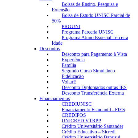
Bolsas de Ensino, Pesquisa e
Extensão
Bolsa de Estudo UNISC Parcial de
50%
PROUNI
Programa Parceria UNISC
Programa Aluno Especial Terceira
Idade
Descontos
Desconto para Pagamento à Vista
Experiência
Família
Segundo Curso Simultâneo
Fidelização
VoltarE
Desconto Diplomados outras IES
Desconto Transferência Externa
Financiamentos
CREDIUNISC
Financiamento Estudantil - FIES
CREDIPOS
UNICRED VTRPP
Crédito Universitário Santander
Crédito Educativo – Sicredi
Crédito Universitário Banrisul