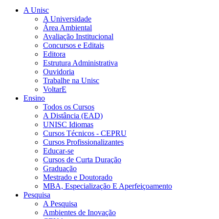
A Unisc
A Universidade
Área Ambiental
Avaliação Institucional
Concursos e Editais
Editora
Estrutura Administrativa
Ouvidoria
Trabalhe na Unisc
VoltarE
Ensino
Todos os Cursos
A Distância (EAD)
UNISC Idiomas
Cursos Técnicos - CEPRU
Cursos Profissionalizantes
Educar-se
Cursos de Curta Duração
Graduação
Mestrado e Doutorado
MBA, Especialização E Aperfeiçoamento
Pesquisa
A Pesquisa
Ambientes de Inovação