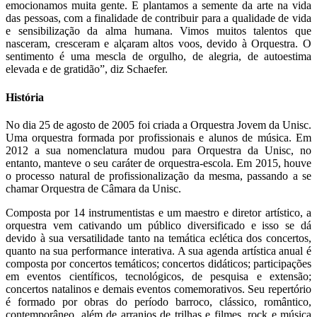
emocionamos muita gente. E plantamos a semente da arte na vida
das pessoas, com a finalidade de contribuir para a qualidade de vida
e sensibilização da alma humana. Vimos muitos talentos que
nasceram, cresceram e alçaram altos voos, devido à Orquestra. O
sentimento é uma mescla de orgulho, de alegria, de autoestima
elevada e de gratidão”, diz Schaefer.
História
No dia 25 de agosto de 2005 foi criada a Orquestra Jovem da Unisc.
Uma orquestra formada por profissionais e alunos de música. Em
2012 a sua nomenclatura mudou para Orquestra da Unisc, no
entanto, manteve o seu caráter de orquestra-escola. Em 2015, houve
o processo natural de profissionalização da mesma, passando a se
chamar Orquestra de Câmara da Unisc.
Composta por 14 instrumentistas e um maestro e diretor artístico, a
orquestra vem cativando um público diversificado e isso se dá
devido à sua versatilidade tanto na temática eclética dos concertos,
quanto na sua performance interativa. A sua agenda artística anual é
composta por concertos temáticos; concertos didáticos; participações
em eventos científicos, tecnológicos, de pesquisa e extensão;
concertos natalinos e demais eventos comemorativos. Seu repertório
é formado por obras do período barroco, clássico, romântico,
contemporâneo, além de arranjos de trilhas e filmes, rock e música