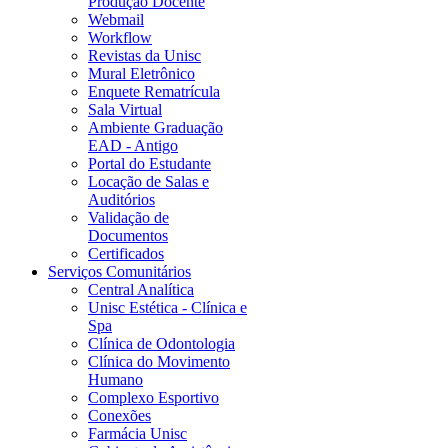
Produção Docente
Webmail
Workflow
Revistas da Unisc
Mural Eletrônico
Enquete Rematrícula
Sala Virtual
Ambiente Graduação
EAD - Antigo
Portal do Estudante
Locação de Salas e
Auditórios
Validação de
Documentos
Certificados
Serviços Comunitários
Central Analítica
Unisc Estética - Clínica e
Spa
Clínica de Odontologia
Clínica do Movimento
Humano
Complexo Esportivo
Conexões
Farmácia Unisc