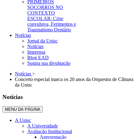
PRIMEIROS
SOCORROS NO
CONTEXTO
ESCOLAR: Crise
convulsiva, Ferimentos e
Traumatismo Dentário
Notícias
Jornal da Unisc
Notícias
Imprensa
Blog EAD
Sugira sua divulgação
Notícias
>
Concerto especial marca os 20 anos da Orquestra de Câmara
da Unisc
Notícias
MENU DA PÁGINA
A Unisc
A Universidade
Avaliação Institucional
Apresentação