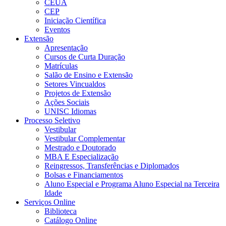
CEUA
CEP
Iniciação Científica
Eventos
Extensão
Apresentação
Cursos de Curta Duração
Matrículas
Salão de Ensino e Extensão
Setores Vincualdos
Projetos de Extensão
Ações Sociais
UNISC Idiomas
Processo Seletivo
Vestibular
Vestibular Complementar
Mestrado e Doutorado
MBA E Especialização
Reingressos, Transferências e Diplomados
Bolsas e Financiamentos
Aluno Especial e Programa Aluno Especial na Terceira
Idade
Serviços Online
Biblioteca
Catálogo Online