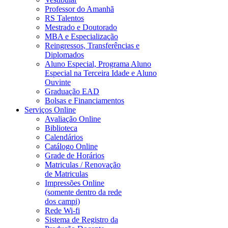
Professor do Amanhã
RS Talentos
Mestrado e Doutorado
MBA e Especialização
Reingressos, Transferências e
Diplomados
Aluno Especial, Programa Aluno
Especial na Terceira Idade e Aluno
Ouvinte
Graduação EAD
Bolsas e Financiamentos
Serviços Online
Avaliação Online
Biblioteca
Calendários
Catálogo Online
Grade de Horários
Matriculas / Renovação
de Matriculas
Impressões Online
(somente dentro da rede
dos campi)
Rede Wi-fi
Sistema de Registro da