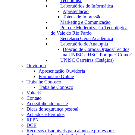
Tecnounisc
Laboratórios de Informática
Apresentação
Totens de Impressão
Marketing e Comunicação
Polo de Modernização Tecnológica
do Vale do Rio Pardo
Secretaria Geral Acadêmica
Laboratório de Anatomia
Doação de Corpos/Órgãos/Tecidos
na UNISC e HSC. Por quê? Como?
UNISC Carreiras (Estágios)
Ouvidoria
Apresentação Ouvidoria
Formulário Online
Trabalhe Conosco
Trabalhe Conosco
VoltarE
Contato
Acessibilidade no site
Dicas de segurança pessoal
Achados e Perdidos
RPPN
DCE
Recursos disponíveis para alunos e professores