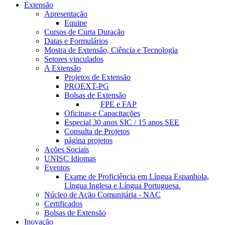
Extensão
Apresentação
Equipe
Cursos de Curta Duração
Datas e Formulários
Mostra de Extensão, Ciência e Tecnologia
Setores vinculados
A Extensão
Projetos de Extensão
PROEXT-PG
Bolsas de Extensão
FPE e FAP
Oficinas e Capacitações
Especial 30 anos SIC / 15 anos SEE
Consulta de Projetos
página projetos
Ações Sociais
UNISC Idiomas
Eventos
Exame de Proficiência em Língua Espanhola,
Língua Inglesa e Língua Portuguesa.
Núcleo de Ação Comunitária - NAC
Certificados
Bolsas de Extensão
Inovação