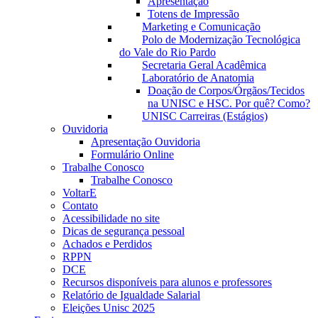
Apresentação
Totens de Impressão
Marketing e Comunicação
Polo de Modernização Tecnológica
do Vale do Rio Pardo
Secretaria Geral Acadêmica
Laboratório de Anatomia
Doação de Corpos/Órgãos/Tecidos
na UNISC e HSC. Por quê? Como?
UNISC Carreiras (Estágios)
Ouvidoria
Apresentação Ouvidoria
Formulário Online
Trabalhe Conosco
Trabalhe Conosco
VoltarE
Contato
Acessibilidade no site
Dicas de segurança pessoal
Achados e Perdidos
RPPN
DCE
Recursos disponíveis para alunos e professores
Relatório de Igualdade Salarial
Eleições Unisc 2025