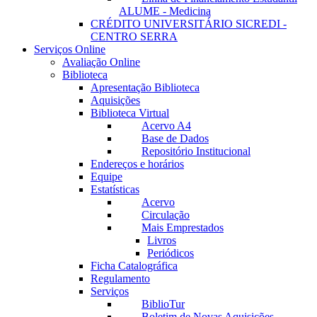
ALUME - Medicina
CRÉDITO UNIVERSITÁRIO SICREDI -
CENTRO SERRA
Serviços Online
Avaliação Online
Biblioteca
Apresentação Biblioteca
Aquisições
Biblioteca Virtual
Acervo A4
Base de Dados
Repositório Institucional
Endereços e horários
Equipe
Estatísticas
Acervo
Circulação
Mais Emprestados
Livros
Periódicos
Ficha Catalográfica
Regulamento
Serviços
BiblioTur
Boletim de Novas Aquisições