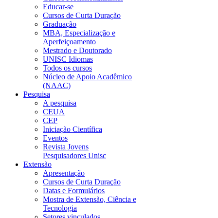
Educar-se
Cursos de Curta Duração
Graduação
MBA, Especialização e
Aperfeiçoamento
Mestrado e Doutorado
UNISC Idiomas
Todos os cursos
Núcleo de Apoio Acadêmico
(NAAC)
Pesquisa
A pesquisa
CEUA
CEP
Iniciação Científica
Eventos
Revista Jovens
Pesquisadores Unisc
Extensão
Apresentação
Cursos de Curta Duração
Datas e Formulários
Mostra de Extensão, Ciência e
Tecnologia
Setores vinculados