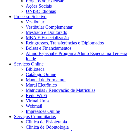
Projetos de Extensão
Ações Sociais
UNISC Idiomas
Processo Seletivo
Vestibular
Vestibular Complementar
Mestrado e Doutorado
MBA E Especialização
Reingressos, Transferências e Diplomados
Bolsas e Financiamentos
Aluno Especial e Programa Aluno Especial na Terceira
Idade
Serviços Online
Biblioteca
Catálogo Online
Manual de Formatura
Mural Eletrônico
Matriculas / Renovação de Matriculas
Rede Wi-Fi
Virtual Unisc
Webmail
Impressões Online
Serviços Comunitários
Clinica de Fisioterapia
Clinica de Odontologia