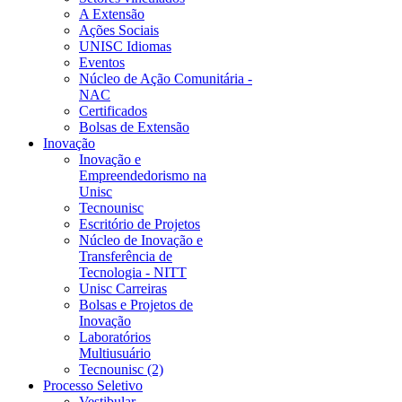
A Extensão
Ações Sociais
UNISC Idiomas
Eventos
Núcleo de Ação Comunitária -
NAC
Certificados
Bolsas de Extensão
Inovação
Inovação e
Empreendedorismo na
Unisc
Tecnounisc
Escritório de Projetos
Núcleo de Inovação e
Transferência de
Tecnologia - NITT
Unisc Carreiras
Bolsas e Projetos de
Inovação
Laboratórios
Multiusuário
Tecnounisc (2)
Processo Seletivo
Vestibular