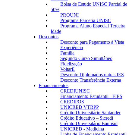
Bolsa de Estudo UNISC Parcial de
50%
PROUNI
Programa Parceria UNISC
Programa Aluno Especial Terceira
Idade
Descontos
Desconto para Pagamento à Vista
Experiência
Família
Segundo Curso Simultâneo
Fidelização
VoltarE
Desconto Diplomados outras IES
Desconto Transferência Externa
Financiamentos
CREDIUNISC
Financiamento Estudantil - FIES
CREDIPOS
UNICRED VTRPP
Crédito Universitário Santander
Crédito Educativo – Sicredi
Crédito Universitário Banrisul
UNICRED - Medicina
Linha de Financiamento Estudantil