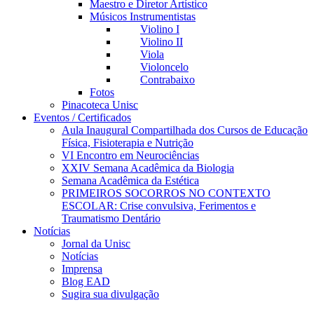
Maestro e Diretor Artístico
Músicos Instrumentistas
Violino I
Violino II
Viola
Violoncelo
Contrabaixo
Fotos
Pinacoteca Unisc
Eventos / Certificados
Aula Inaugural Compartilhada dos Cursos de Educação
Física, Fisioterapia e Nutrição
VI Encontro em Neurociências
XXIV Semana Acadêmica da Biologia
Semana Acadêmica da Estética
PRIMEIROS SOCORROS NO CONTEXTO
ESCOLAR: Crise convulsiva, Ferimentos e
Traumatismo Dentário
Notícias
Jornal da Unisc
Notícias
Imprensa
Blog EAD
Sugira sua divulgação