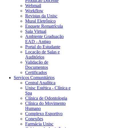
Produção Docente
Webmail
Workflow
Revistas da Unisc
Mural Eletrônico
Enquete Rematrícula
Sala Virtual
Ambiente Graduação
EAD - Antigo
Portal do Estudante
Locação de Salas e
Auditórios
Validação de
Documentos
Certificados
Serviços Comunitários
Central Analítica
Unisc Estética - Clínica e
Spa
Clínica de Odontologia
Clínica do Movimento
Humano
Complexo Esportivo
Conexões
Farmácia Unisc