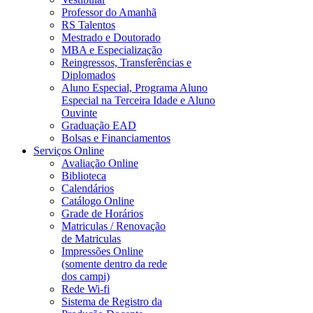
Professor do Amanhã
RS Talentos
Mestrado e Doutorado
MBA e Especialização
Reingressos, Transferências e
Diplomados
Aluno Especial, Programa Aluno
Especial na Terceira Idade e Aluno
Ouvinte
Graduação EAD
Bolsas e Financiamentos
Serviços Online
Avaliação Online
Biblioteca
Calendários
Catálogo Online
Grade de Horários
Matriculas / Renovação
de Matriculas
Impressões Online
(somente dentro da rede
dos campi)
Rede Wi-fi
Sistema de Registro da