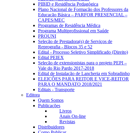
PIBID e Residência Pedagógica
Plano Nacional de Formação dos Professores da
Educação Básica – PARFOR PRESENCIAL –
CAPES/MEC
Programas de Residência Médica
Programa Multiprofissional em Saúde
PROUNI
Seleção de Prestadora(s) de Serviços de
Reprografia - Blocos 35 e 52
Edital - Processo Seletivo Simplificado (Direito)
Edital PEIEX
Seleção de extensionistas para o projeto PEPI –
Vale do Rio Pardo 2017-2018
Edital de Instalação de Lancheria em Sobradinho
ELEIÇÕES PARA REITOR E VICE-REITOR
PARA O MANDATO 2018/2021
Editais - Transporte
Editora
Quem Somos
Publicações
Livros
Anais On-line
Revistas
Distribuidores
Como Publicar