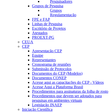
Pesquisadores
Grupos de Pesquisa
Grupos
Regulamentação
FPE e FAP
Linhas de Pesquisa
Escritório de Projetos
Atestados
PROEXT-PG
CEUA
CEP
Apresentação CEP
Equipe
Representantes
Cronograma de reuniões
Submissão de Protocolos
Documentos do CEP (Modelos)
Documentos CONEP
Acesse aqui as capacitações do CEP - Vídeos
Acesse Aqui a Plataforma Brasil
Procedimentos para assinaturas da folha de rosto
Procedimentos que devem ser adotados para
pesquisas em ambientes virtuais
Legislação INAEP
Iniciação Científica