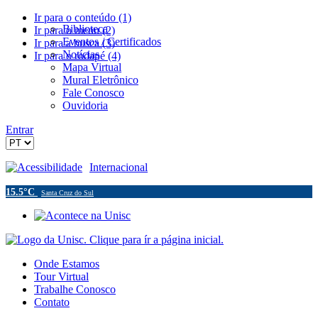
Ir para o conteúdo (1)
Biblioteca
Ir para o menu (2)
Eventos / Certificados
Ir para a busca (3)
Notícias
Ir para o rodapé (4)
Mapa Virtual
Mural Eletrônico
Fale Conosco
Ouvidoria
Entrar
Acessibilidade
Internacional
15.5°C
Santa Cruz do Sul
Onde Estamos
Tour Virtual
Trabalhe Conosco
Contato