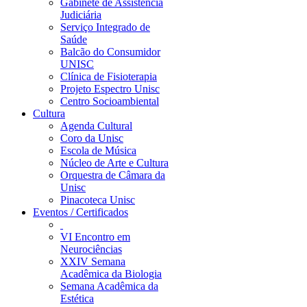
Gabinete de Assistência
Judiciária
Serviço Integrado de
Saúde
Balcão do Consumidor
UNISC
Clínica de Fisioterapia
Projeto Espectro Unisc
Centro Socioambiental
Cultura
Agenda Cultural
Coro da Unisc
Escola de Música
Núcleo de Arte e Cultura
Orquestra de Câmara da
Unisc
Pinacoteca Unisc
Eventos / Certificados
VI Encontro em
Neurociências
XXIV Semana
Acadêmica da Biologia
Semana Acadêmica da
Estética