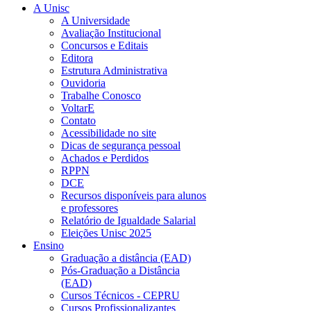
A Unisc
A Universidade
Avaliação Institucional
Concursos e Editais
Editora
Estrutura Administrativa
Ouvidoria
Trabalhe Conosco
VoltarE
Contato
Acessibilidade no site
Dicas de segurança pessoal
Achados e Perdidos
RPPN
DCE
Recursos disponíveis para alunos
e professores
Relatório de Igualdade Salarial
Eleições Unisc 2025
Ensino
Graduação a distância (EAD)
Pós-Graduação a Distância
(EAD)
Cursos Técnicos - CEPRU
Cursos Profissionalizantes