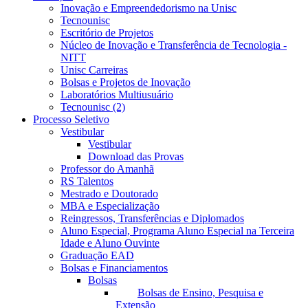
Inovação e Empreendedorismo na Unisc
Tecnounisc
Escritório de Projetos
Núcleo de Inovação e Transferência de Tecnologia -
NITT
Unisc Carreiras
Bolsas e Projetos de Inovação
Laboratórios Multiusuário
Tecnounisc (2)
Processo Seletivo
Vestibular
Vestibular
Download das Provas
Professor do Amanhã
RS Talentos
Mestrado e Doutorado
MBA e Especialização
Reingressos, Transferências e Diplomados
Aluno Especial, Programa Aluno Especial na Terceira
Idade e Aluno Ouvinte
Graduação EAD
Bolsas e Financiamentos
Bolsas
Bolsas de Ensino, Pesquisa e
Extensão