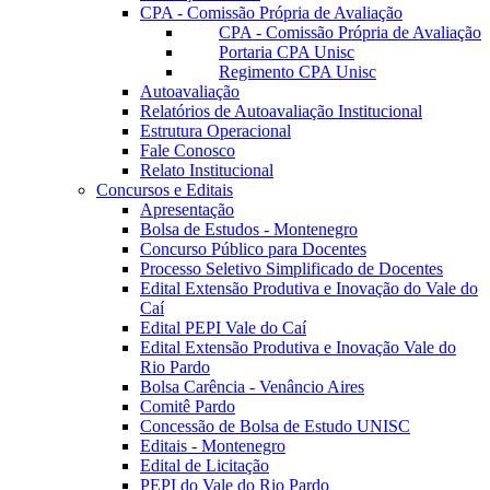
CPA - Comissão Própria de Avaliação
CPA - Comissão Própria de Avaliação
Portaria CPA Unisc
Regimento CPA Unisc
Autoavaliação
Relatórios de Autoavaliação Institucional
Estrutura Operacional
Fale Conosco
Relato Institucional
Concursos e Editais
Apresentação
Bolsa de Estudos - Montenegro
Concurso Público para Docentes
Processo Seletivo Simplificado de Docentes
Edital Extensão Produtiva e Inovação do Vale do
Caí
Edital PEPI Vale do Caí
Edital Extensão Produtiva e Inovação Vale do
Rio Pardo
Bolsa Carência - Venâncio Aires
Comitê Pardo
Concessão de Bolsa de Estudo UNISC
Editais - Montenegro
Edital de Licitação
PEPI do Vale do Rio Pardo