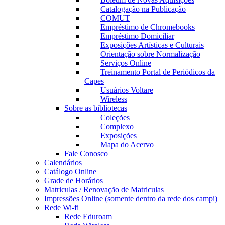
Catalogação na Publicação
COMUT
Empréstimo de Chromebooks
Empréstimo Domiciliar
Exposições Artísticas e Culturais
Orientação sobre Normalização
Serviços Online
Treinamento Portal de Periódicos da
Capes
Usuários Voltare
Wireless
Sobre as bibliotecas
Coleções
Complexo
Exposições
Mapa do Acervo
Fale Conosco
Calendários
Catálogo Online
Grade de Horários
Matriculas / Renovação de Matriculas
Impressões Online (somente dentro da rede dos campi)
Rede Wi-fi
Rede Eduroam