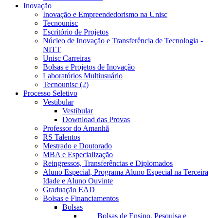
Inovação
Inovação e Empreendedorismo na Unisc
Tecnounisc
Escritório de Projetos
Núcleo de Inovação e Transferência de Tecnologia -
NITT
Unisc Carreiras
Bolsas e Projetos de Inovação
Laboratórios Multiusuário
Tecnounisc (2)
Processo Seletivo
Vestibular
Vestibular
Download das Provas
Professor do Amanhã
RS Talentos
Mestrado e Doutorado
MBA e Especialização
Reingressos, Transferências e Diplomados
Aluno Especial, Programa Aluno Especial na Terceira
Idade e Aluno Ouvinte
Graduação EAD
Bolsas e Financiamentos
Bolsas
Bolsas de Ensino, Pesquisa e