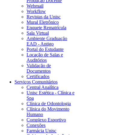
Produção Docente
Webmail
Workflow
Revistas da Unisc
Mural Eletrônico
Enquete Rematrícula
Sala Virtual
Ambiente Graduação
EAD - Antigo
Portal do Estudante
Locação de Salas e
Auditórios
Validação de
Documentos
Certificados
Serviços Comunitários
Central Analítica
Unisc Estética - Clínica e
Spa
Clínica de Odontologia
Clínica do Movimento
Humano
Complexo Esportivo
Conexões
Farmácia Unisc