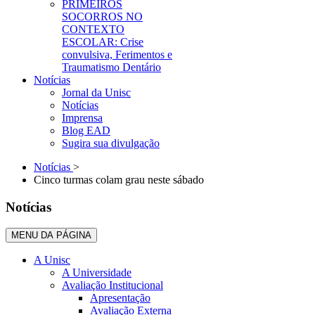
PRIMEIROS
SOCORROS NO
CONTEXTO
ESCOLAR: Crise
convulsiva, Ferimentos e
Traumatismo Dentário
Notícias
Jornal da Unisc
Notícias
Imprensa
Blog EAD
Sugira sua divulgação
Notícias
>
Cinco turmas colam grau neste sábado
Notícias
MENU DA PÁGINA
A Unisc
A Universidade
Avaliação Institucional
Apresentação
Avaliação Externa