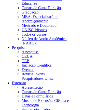
Educar-se
Cursos de Curta Duração
Graduação
MBA, Especialização e
Aperfeiçoamento
Mestrado e Doutorado
UNISC Idiomas
Todos os cursos
Núcleo de Apoio Acadêmico
(NAAC)
Pesquisa
A pesquisa
CEUA
CEP
Iniciação Científica
Eventos
Revista Jovens
Pesquisadores Unisc
Extensão
Apresentação
Cursos de Curta Duração
Datas e Formulários
Mostra de Extensão, Ciência e
Tecnologia
Setores vinculados