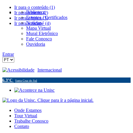
Ir para o conteúdo (1)
Biblioteca
Ir para o menu (2)
Eventos / Certificados
Ir para a busca (3)
Notícias
Ir para o rodapé (4)
Mapa Virtual
Mural Eletrônico
Fale Conosco
Ouvidoria
Entrar
Acessibilidade
Internacional
6.3°C
Santa Cruz do Sul
Onde Estamos
Tour Virtual
Trabalhe Conosco
Contato