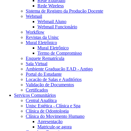
Rede Eduroam
Rede Wireless
Sistema de Registro da Produção Docente
Webmail
Webmail Aluno
Webmail Funcionário
Workflow
Revistas da Unisc
Mural Eletrônico
Mural Eletrônico
Termo de Compromisso
Enquete Rematrícula
Sala Virtual
Ambiente Graduação EAD - Antigo
Portal do Estudante
Locação de Salas e Auditórios
Validação de Documentos
Certificados
Serviços Comunitários
Central Analítica
Unisc Estética - Clínica e Spa
Clínica de Odontologia
Clínica do Movimento Humano
Apresentação
Matricule-se agora