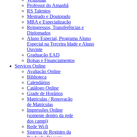
Professor do Amanhã
RS Talentos
Mestrado e Doutorado
MBA e Especialização
Reingressos, Transferências e
Diplomados
Aluno Especial, Programa Aluno
Especial na Terceira Idade e Aluno
Ouvinte
Graduação EAD
Bolsas e Financiamentos
Serviços Online
Avaliação Online
Biblioteca
Calendários
Catálogo Online
Grade de Horários
Matriculas / Renovação
de Matriculas
Impressões Online
(somente dentro da rede
dos campi)
Rede Wi-fi
Sistema de Registro da