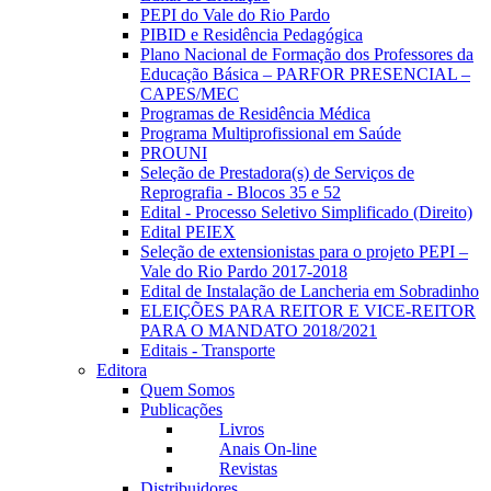
PEPI do Vale do Rio Pardo
PIBID e Residência Pedagógica
Plano Nacional de Formação dos Professores da
Educação Básica – PARFOR PRESENCIAL –
CAPES/MEC
Programas de Residência Médica
Programa Multiprofissional em Saúde
PROUNI
Seleção de Prestadora(s) de Serviços de
Reprografia - Blocos 35 e 52
Edital - Processo Seletivo Simplificado (Direito)
Edital PEIEX
Seleção de extensionistas para o projeto PEPI –
Vale do Rio Pardo 2017-2018
Edital de Instalação de Lancheria em Sobradinho
ELEIÇÕES PARA REITOR E VICE-REITOR
PARA O MANDATO 2018/2021
Editais - Transporte
Editora
Quem Somos
Publicações
Livros
Anais On-line
Revistas
Distribuidores