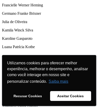
Francielle Werner Heming
Germano Franke Brixner
Julia de Oliveira
Kamila Winck Silva
Karoline Gasparoto
Luana Patrícia Kothe
Utilizamos cookies para oferecer melhor
Utilizamos cookies para oferecer melhor
Turismo
experiência, melhorar o desempenho, analisar
experiência, melhorar o desempenho, analisar
Ana Lúcia de Siqueira Haas
como você interage em nosso site e
como você interage em nosso site e
Janaina Soares Buiz
personalizar conteúdo.
personalizar conteúdo.
Saiba mais
Saiba mais
Mariela Silveira
Recusar Cookies
Recusar Cookies
Aceitar Cookies
Aceitar Cookies
Natália Luisa Sehnem
Thamires Saiba Maciel