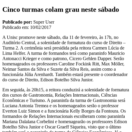
Cinco turmas colam grau neste sábado
Publicado por:
Super User
Publicado em:
10/02/2017
A Unisc promove neste sábado, dia 11 de fevereiro, às 17h, no
Auditório Central, a solenidade de formatura do curso de Direito –
Turma 2. A cerimônia será presidida pela reitora Carmen Lúcia de
Lima Helfer. A turma de formandos terá como paraninfo Mauricio
Antonacci Krieger e como patrono, Cicero Gehlen Dapper. Serão
homenageados os professores Caroline Fockink Ritt, Max Möller,
Neimar Santos da Silva e Suzete da Silva Reis, assim como a
funcionária Júlia Arenhardt. Também estará presente o coordenador
do curso de Direito, Edison Botelho Silva Junior.
Em seguida, às 20h15, a reitora conduzirá a solenidade de formatura
dos cursos de Gastronomia, Relações Internacionais, Ciências
Econômicas e Turismo. A paraninfa da turma de Gastronomia será
Luciana Antonia Tremea e os homenageados serão o professor
Everton Luiz Simon e a funcionária Kelly Borges da Fontoura. Os
formandos de Relações Internacionais escolheram como paraninfa
Mariana Dalalana Corbelini e homenagearão os professores Edison
Botelho Silva Junior e Oscar Graeff Siqueira, visto que o último