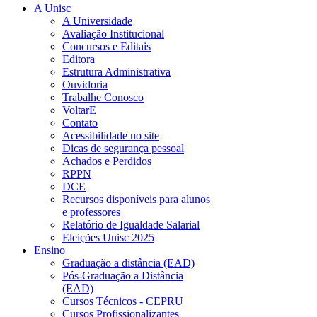
A Unisc
A Universidade
Avaliação Institucional
Concursos e Editais
Editora
Estrutura Administrativa
Ouvidoria
Trabalhe Conosco
VoltarE
Contato
Acessibilidade no site
Dicas de segurança pessoal
Achados e Perdidos
RPPN
DCE
Recursos disponíveis para alunos
e professores
Relatório de Igualdade Salarial
Eleições Unisc 2025
Ensino
Graduação a distância (EAD)
Pós-Graduação a Distância
(EAD)
Cursos Técnicos - CEPRU
Cursos Profissionalizantes