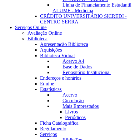
Linha de Financiamento Estudantil
ALUME - Medicina
CRÉDITO UNIVERSITÁRIO SICREDI -
CENTRO SERRA
Serviços Online
Avaliação Online
Biblioteca
Apresentação Biblioteca
Aquisições
Biblioteca Virtual
Acervo A4
Base de Dados
Repositório Institucional
Endereços e horários
Equipe
Estatísticas
Acervo
Circulação
Mais Emprestados
Livros
Periódicos
Ficha Catalográfica
Regulamento
Serviços
BiblioTur