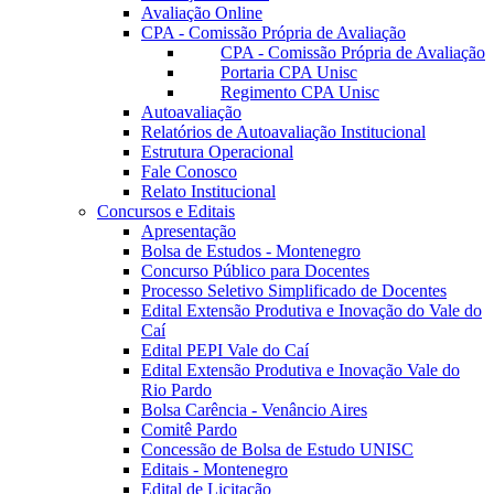
Avaliação Online
CPA - Comissão Própria de Avaliação
CPA - Comissão Própria de Avaliação
Portaria CPA Unisc
Regimento CPA Unisc
Autoavaliação
Relatórios de Autoavaliação Institucional
Estrutura Operacional
Fale Conosco
Relato Institucional
Concursos e Editais
Apresentação
Bolsa de Estudos - Montenegro
Concurso Público para Docentes
Processo Seletivo Simplificado de Docentes
Edital Extensão Produtiva e Inovação do Vale do
Caí
Edital PEPI Vale do Caí
Edital Extensão Produtiva e Inovação Vale do
Rio Pardo
Bolsa Carência - Venâncio Aires
Comitê Pardo
Concessão de Bolsa de Estudo UNISC
Editais - Montenegro
Edital de Licitação