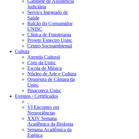
Gabinete de Assistência
Judiciária
Serviço Integrado de
Saúde
Balcão do Consumidor
UNISC
Clínica de Fisioterapia
Projeto Espectro Unisc
Centro Socioambiental
Cultura
Agenda Cultural
Coro da Unisc
Escola de Música
Núcleo de Arte e Cultura
Orquestra de Câmara da
Unisc
Pinacoteca Unisc
Eventos / Certificados
VI Encontro em
Neurociências
XXIV Semana
Acadêmica da Biologia
Semana Acadêmica da
Estética