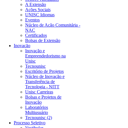
A Extensão
Ações Sociais
UNISC Idiomas
Eventos
Núcleo de Ação Comunitária -
NAC
Certificados
Bolsas de Extensão
Inovação
Inovação e
Empreendedorismo na
Unisc
Tecnounisc
Escritório de Projetos
Núcleo de Inovação e
Transferência de
Tecnologia - NITT
Unisc Carreiras
Bolsas e Projetos de
Inovação
Laboratórios
Multiusuário
Tecnounisc (2)
Processo Seletivo
Vestibular