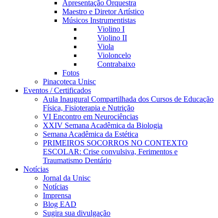
Apresentação Orquestra
Maestro e Diretor Artístico
Músicos Instrumentistas
Violino I
Violino II
Viola
Violoncelo
Contrabaixo
Fotos
Pinacoteca Unisc
Eventos / Certificados
Aula Inaugural Compartilhada dos Cursos de Educação
Física, Fisioterapia e Nutrição
VI Encontro em Neurociências
XXIV Semana Acadêmica da Biologia
Semana Acadêmica da Estética
PRIMEIROS SOCORROS NO CONTEXTO
ESCOLAR: Crise convulsiva, Ferimentos e
Traumatismo Dentário
Notícias
Jornal da Unisc
Notícias
Imprensa
Blog EAD
Sugira sua divulgação