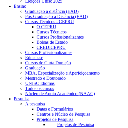
Eleições Unisc 2025
Ensino
Graduação a distância (EAD)
Pós-Graduação a Distância (EAD)
Cursos Técnicos - CEPRU
O CEPRU
Cursos Técnicos
Cursos Profissionalizantes
Bolsas de Estudo
CREDICEPRU
Cursos Profissionalizantes
Educar-se
Cursos de Curta Duração
Graduação
MBA, Especialização e Aperfeiçoamento
Mestrado e Doutorado
UNISC Idiomas
Todos os cursos
Núcleo de Apoio Acadêmico (NAAC)
Pesquisa
A pesquisa
Datas e Formulários
Centros e Núcleo de Pesquisa
Projetos de Pesquisa
Projetos de Pesquisa