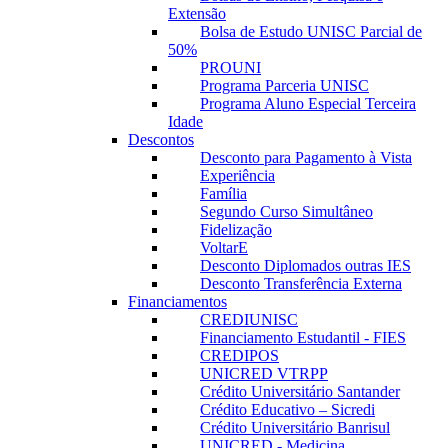
Extensão
Bolsa de Estudo UNISC Parcial de
50%
PROUNI
Programa Parceria UNISC
Programa Aluno Especial Terceira
Idade
Descontos
Desconto para Pagamento à Vista
Experiência
Família
Segundo Curso Simultâneo
Fidelização
VoltarE
Desconto Diplomados outras IES
Desconto Transferência Externa
Financiamentos
CREDIUNISC
Financiamento Estudantil - FIES
CREDIPOS
UNICRED VTRPP
Crédito Universitário Santander
Crédito Educativo – Sicredi
Crédito Universitário Banrisul
UNICRED - Medicina