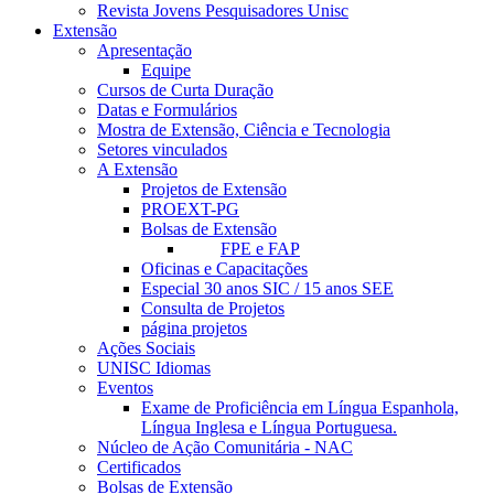
Revista Jovens Pesquisadores Unisc
Extensão
Apresentação
Equipe
Cursos de Curta Duração
Datas e Formulários
Mostra de Extensão, Ciência e Tecnologia
Setores vinculados
A Extensão
Projetos de Extensão
PROEXT-PG
Bolsas de Extensão
FPE e FAP
Oficinas e Capacitações
Especial 30 anos SIC / 15 anos SEE
Consulta de Projetos
página projetos
Ações Sociais
UNISC Idiomas
Eventos
Exame de Proficiência em Língua Espanhola,
Língua Inglesa e Língua Portuguesa.
Núcleo de Ação Comunitária - NAC
Certificados
Bolsas de Extensão