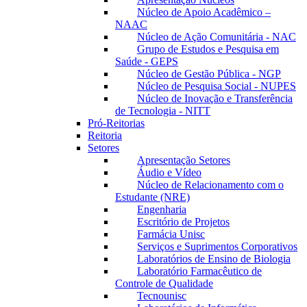
Núcleo de Apoio Acadêmico –
NAAC
Núcleo de Ação Comunitária - NAC
Grupo de Estudos e Pesquisa em
Saúde - GEPS
Núcleo de Gestão Pública - NGP
Núcleo de Pesquisa Social - NUPES
Núcleo de Inovação e Transferência
de Tecnologia - NITT
Pró-Reitorias
Reitoria
Setores
Apresentação Setores
Áudio e Vídeo
Núcleo de Relacionamento com o
Estudante (NRE)
Engenharia
Escritório de Projetos
Farmácia Unisc
Serviços e Suprimentos Corporativos
Laboratórios de Ensino de Biologia
Laboratório Farmacêutico de
Controle de Qualidade
Tecnounisc