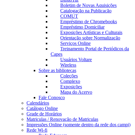
Boletim de Novas Aquisições
Catalogação na Publicação
COMUT
Empréstimo de Chromebooks
Empréstimo Domiciliar
Exposições Artísticas e Culturais
Orientação sobre Normalização
Serviços Online
Treinamento Portal de Periódicos da
Capes
Usuários Voltare
Wireless
Sobre as bibliotecas
Coleções
Complexo
Exposições
Mapa do Acervo
Fale Conosco
Calendários
Catálogo Online
Grade de Horários
Matriculas / Renovação de Matriculas
Impressões Online (somente dentro da rede dos campi)
Rede Wi-fi