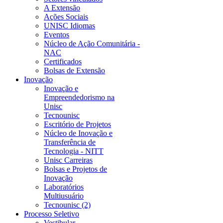
A Extensão
Ações Sociais
UNISC Idiomas
Eventos
Núcleo de Ação Comunitária -
NAC
Certificados
Bolsas de Extensão
Inovação
Inovação e
Empreendedorismo na
Unisc
Tecnounisc
Escritório de Projetos
Núcleo de Inovação e
Transferência de
Tecnologia - NITT
Unisc Carreiras
Bolsas e Projetos de
Inovação
Laboratórios
Multiusuário
Tecnounisc (2)
Processo Seletivo
Vestibular