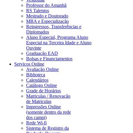
Professor do Amanhã
RS Talentos
Mestrado e Doutorado
MBA e Especialização
Reingressos, Transferências e
Diplomados
Aluno Especial, Programa Aluno
Especial na Terceira Idade e Aluno
Ouvinte
Graduação EAD
Bolsas e Financiamentos
Serviços Online
Avaliação Online
Biblioteca
Calendários
Catálogo Online
Grade de Horários
Matriculas / Renovação
de Matriculas
Impressões Online
(somente dentro da rede
dos campi)
Rede Wi-fi
Sistema de Registro da