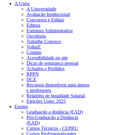
A Unisc
A Universidade
Avaliação Institucional
Concursos e Editais
Editora
Estrutura Administrativa
Ouvidoria
Trabalhe Conosco
VoltarE
Contato
Acessibilidade no site
Dicas de segurança pessoal
Achados e Perdidos
RPPN
DCE
Recursos disponíveis para alunos
e professores
Relatório de Igualdade Salarial
Eleições Unisc 2025
Ensino
Graduação a distância (EAD)
Pós-Graduação a Distância
(EAD)
Cursos Técnicos - CEPRU
Cursos Profissionalizantes