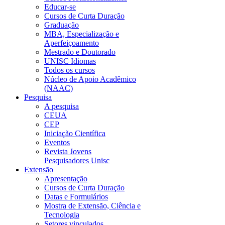
Educar-se
Cursos de Curta Duração
Graduação
MBA, Especialização e
Aperfeiçoamento
Mestrado e Doutorado
UNISC Idiomas
Todos os cursos
Núcleo de Apoio Acadêmico
(NAAC)
Pesquisa
A pesquisa
CEUA
CEP
Iniciação Científica
Eventos
Revista Jovens
Pesquisadores Unisc
Extensão
Apresentação
Cursos de Curta Duração
Datas e Formulários
Mostra de Extensão, Ciência e
Tecnologia
Setores vinculados