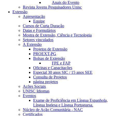
Anais do Evento
Revista Jovens Pesquisadores Unisc
Extensão
Apresentação
Equipe
Cursos de Curta Duração
Datas e Formulários
Mostra de Extensão, Ciência e Tecnologia
Setores vinculados
A Extensão
Projetos de Extensão
PROEXT-PG
Bolsas de Extensão
FPE e FAP
Oficinas e Capacitações
Especial 30 anos SIC / 15 anos SEE
Consulta de Projetos
página projetos
Ações Sociais
UNISC Idiomas
Eventos
Exame de Proficiência em Língua Espanhola,
Língua Inglesa e Língua Portuguesa.
Núcleo de Ação Comunitária - NAC
Certificados