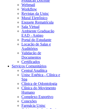
Produção Docente
Webmail
Workflow
Revistas da Unisc
Mural Eletrônico
Enquete Rematrícula
Sala Virtual
Ambiente Graduação
EAD - Antigo
Portal do Estudante
Locação de Salas e
Auditórios
Validação de
Documentos
Certificados
Serviços Comunitários
Central Analítica
Unisc Estética - Clínica e
Spa
Clínica de Odontologia
Clínica do Movimento
Humano
Complexo Esportivo
Conexões
Farmácia Unisc