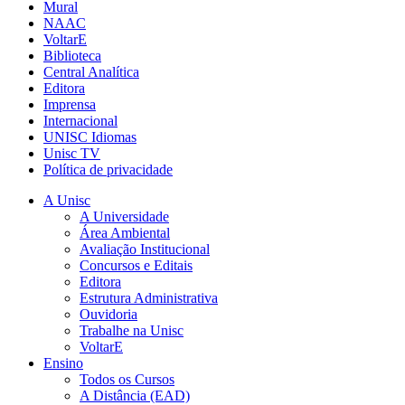
Mural
NAAC
VoltarE
Biblioteca
Central Analítica
Editora
Imprensa
Internacional
UNISC Idiomas
Unisc TV
Política de privacidade
A Unisc
A Universidade
Área Ambiental
Avaliação Institucional
Concursos e Editais
Editora
Estrutura Administrativa
Ouvidoria
Trabalhe na Unisc
VoltarE
Ensino
Todos os Cursos
A Distância (EAD)