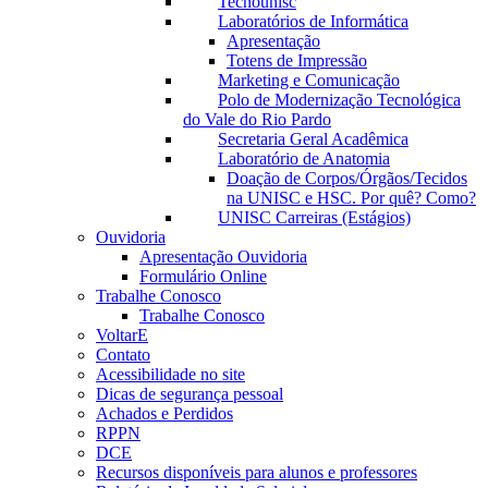
Tecnounisc
Laboratórios de Informática
Apresentação
Totens de Impressão
Marketing e Comunicação
Polo de Modernização Tecnológica
do Vale do Rio Pardo
Secretaria Geral Acadêmica
Laboratório de Anatomia
Doação de Corpos/Órgãos/Tecidos
na UNISC e HSC. Por quê? Como?
UNISC Carreiras (Estágios)
Ouvidoria
Apresentação Ouvidoria
Formulário Online
Trabalhe Conosco
Trabalhe Conosco
VoltarE
Contato
Acessibilidade no site
Dicas de segurança pessoal
Achados e Perdidos
RPPN
DCE
Recursos disponíveis para alunos e professores