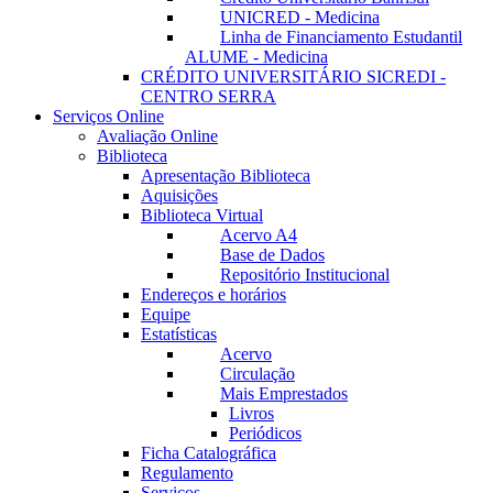
UNICRED - Medicina
Linha de Financiamento Estudantil
ALUME - Medicina
CRÉDITO UNIVERSITÁRIO SICREDI -
CENTRO SERRA
Serviços Online
Avaliação Online
Biblioteca
Apresentação Biblioteca
Aquisições
Biblioteca Virtual
Acervo A4
Base de Dados
Repositório Institucional
Endereços e horários
Equipe
Estatísticas
Acervo
Circulação
Mais Emprestados
Livros
Periódicos
Ficha Catalográfica
Regulamento
Serviços