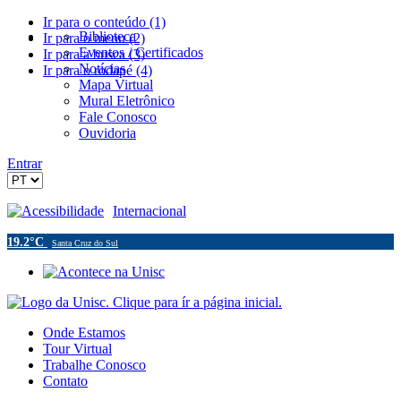
Ir para o conteúdo (1)
Biblioteca
Ir para o menu (2)
Eventos / Certificados
Ir para a busca (3)
Notícias
Ir para o rodapé (4)
Mapa Virtual
Mural Eletrônico
Fale Conosco
Ouvidoria
Entrar
Acessibilidade
Internacional
19.2°C
Santa Cruz do Sul
Onde Estamos
Tour Virtual
Trabalhe Conosco
Contato