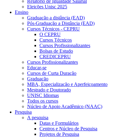
Relatório de Igualdade Salarial
Eleições Unisc 2025
Ensino
Graduação a distância (EAD)
Pós-Graduação a Distância (EAD)
Cursos Técnicos - CEPRU
O CEPRU
Cursos Técnicos
Cursos Profissionalizantes
Bolsas de Estudo
CREDICEPRU
Cursos Profissionalizantes
Educar-se
Cursos de Curta Duração
Graduação
MBA, Especialização e Aperfeiçoamento
Mestrado e Doutorado
UNISC Idiomas
Todos os cursos
Núcleo de Apoio Acadêmico (NAAC)
Pesquisa
A pesquisa
Datas e Formulários
Centros e Núcleo de Pesquisa
Projetos de Pesquisa