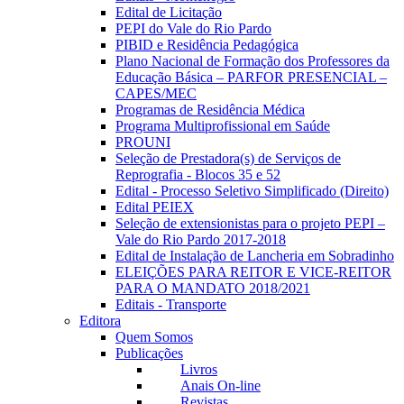
Edital de Licitação
PEPI do Vale do Rio Pardo
PIBID e Residência Pedagógica
Plano Nacional de Formação dos Professores da
Educação Básica – PARFOR PRESENCIAL –
CAPES/MEC
Programas de Residência Médica
Programa Multiprofissional em Saúde
PROUNI
Seleção de Prestadora(s) de Serviços de
Reprografia - Blocos 35 e 52
Edital - Processo Seletivo Simplificado (Direito)
Edital PEIEX
Seleção de extensionistas para o projeto PEPI –
Vale do Rio Pardo 2017-2018
Edital de Instalação de Lancheria em Sobradinho
ELEIÇÕES PARA REITOR E VICE-REITOR
PARA O MANDATO 2018/2021
Editais - Transporte
Editora
Quem Somos
Publicações
Livros
Anais On-line
Revistas