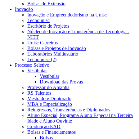
Bolsas de Extensão
Inovação
Inovação e Empreendedorismo na Unisc
Tecnounisc
Escritório de Projetos
Núcleo de Inovação e Transferência de Tecnologia -
NITT
Unisc Carreiras
Bolsas e Projetos de Inovação
Laboratórios Multiusuário
Tecnounisc (2)
Processo Seletivo
Vestibular
Vestibular
Download das Provas
Professor do Amanhã
RS Talentos
Mestrado e Doutorado
MBA e Especialização
Reingressos, Transferências e Diplomados
Aluno Especial, Programa Aluno Especial na Terceira
Idade e Aluno Ouvinte
Graduação EAD
Bolsas e Financiamentos
Bolsas