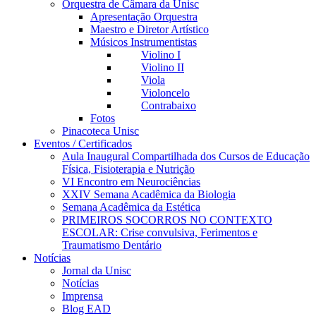
Orquestra de Câmara da Unisc
Apresentação Orquestra
Maestro e Diretor Artístico
Músicos Instrumentistas
Violino I
Violino II
Viola
Violoncelo
Contrabaixo
Fotos
Pinacoteca Unisc
Eventos / Certificados
Aula Inaugural Compartilhada dos Cursos de Educação
Física, Fisioterapia e Nutrição
VI Encontro em Neurociências
XXIV Semana Acadêmica da Biologia
Semana Acadêmica da Estética
PRIMEIROS SOCORROS NO CONTEXTO
ESCOLAR: Crise convulsiva, Ferimentos e
Traumatismo Dentário
Notícias
Jornal da Unisc
Notícias
Imprensa
Blog EAD