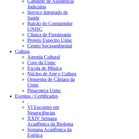
Gabinete de Assistência
Judiciária
Serviço Integrado de
Saúde
Balcão do Consumidor
UNISC
Clínica de Fisioterapia
Projeto Espectro Unisc
Centro Socioambiental
Cultura
Agenda Cultural
Coro da Unisc
Escola de Música
Núcleo de Arte e Cultura
Orquestra de Câmara da
Unisc
Pinacoteca Unisc
Eventos / Certificados
VI Encontro em
Neurociências
XXIV Semana
Acadêmica da Biologia
Semana Acadêmica da
Estética