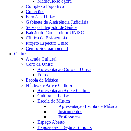
Matricule-se agora
Complexo Esportivo
Conexões
Farmácia Unisc
Gabinete de Assistência Judiciária
Serviço Integrado de Saúde
Balcão do Consumidor UNISC
Clínica de Fisioterapia
Projeto Espectro Unisc
Centro Socioambiental
Cultura
Agenda Cultural
Coro da Unisc
Apresentação Coro da Unisc
Fotos
Escola de Música
Núcleo de Arte e Cultura
Apresentação Arte e Cultura
Cultura na Unisc
Escola de Música
Apresentação Escola de Música
Instrumentos
Professores
Espaço Aberto
Exposições - Regina Simonis