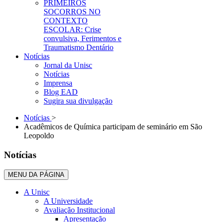
PRIMEIROS
SOCORROS NO
CONTEXTO
ESCOLAR: Crise
convulsiva, Ferimentos e
Traumatismo Dentário
Notícias
Jornal da Unisc
Notícias
Imprensa
Blog EAD
Sugira sua divulgação
Notícias
>
Acadêmicos de Química participam de seminário em São
Leopoldo
Notícias
MENU DA PÁGINA
A Unisc
A Universidade
Avaliação Institucional
Apresentação