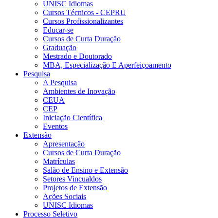
UNISC Idiomas
Cursos Técnicos - CEPRU
Cursos Profissionalizantes
Educar-se
Cursos de Curta Duração
Graduação
Mestrado e Doutorado
MBA, Especialização E Aperfeiçoamento
Pesquisa
A Pesquisa
Ambientes de Inovação
CEUA
CEP
Iniciação Científica
Eventos
Extensão
Apresentação
Cursos de Curta Duração
Matrículas
Salão de Ensino e Extensão
Setores Vincualdos
Projetos de Extensão
Ações Sociais
UNISC Idiomas
Processo Seletivo