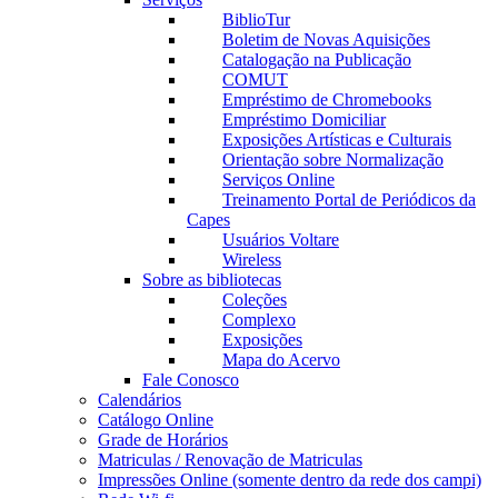
BiblioTur
Boletim de Novas Aquisições
Catalogação na Publicação
COMUT
Empréstimo de Chromebooks
Empréstimo Domiciliar
Exposições Artísticas e Culturais
Orientação sobre Normalização
Serviços Online
Treinamento Portal de Periódicos da
Capes
Usuários Voltare
Wireless
Sobre as bibliotecas
Coleções
Complexo
Exposições
Mapa do Acervo
Fale Conosco
Calendários
Catálogo Online
Grade de Horários
Matriculas / Renovação de Matriculas
Impressões Online (somente dentro da rede dos campi)