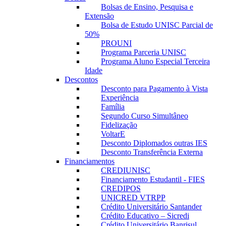
Bolsas de Ensino, Pesquisa e
Extensão
Bolsa de Estudo UNISC Parcial de
50%
PROUNI
Programa Parceria UNISC
Programa Aluno Especial Terceira
Idade
Descontos
Desconto para Pagamento à Vista
Experiência
Família
Segundo Curso Simultâneo
Fidelização
VoltarE
Desconto Diplomados outras IES
Desconto Transferência Externa
Financiamentos
CREDIUNISC
Financiamento Estudantil - FIES
CREDIPOS
UNICRED VTRPP
Crédito Universitário Santander
Crédito Educativo – Sicredi
Crédito Universitário Banrisul