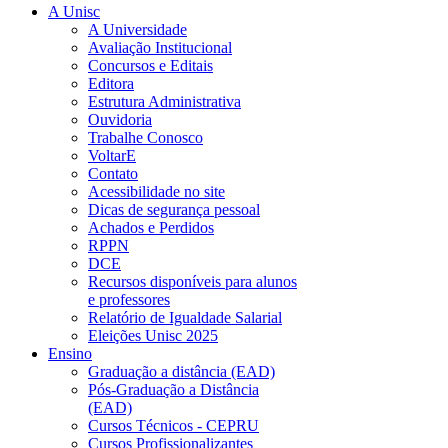
A Unisc
A Universidade
Avaliação Institucional
Concursos e Editais
Editora
Estrutura Administrativa
Ouvidoria
Trabalhe Conosco
VoltarE
Contato
Acessibilidade no site
Dicas de segurança pessoal
Achados e Perdidos
RPPN
DCE
Recursos disponíveis para alunos
e professores
Relatório de Igualdade Salarial
Eleições Unisc 2025
Ensino
Graduação a distância (EAD)
Pós-Graduação a Distância
(EAD)
Cursos Técnicos - CEPRU
Cursos Profissionalizantes