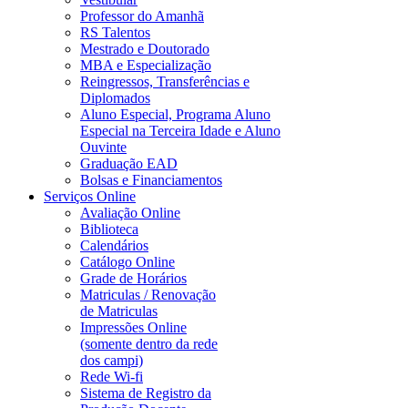
Professor do Amanhã
RS Talentos
Mestrado e Doutorado
MBA e Especialização
Reingressos, Transferências e
Diplomados
Aluno Especial, Programa Aluno
Especial na Terceira Idade e Aluno
Ouvinte
Graduação EAD
Bolsas e Financiamentos
Serviços Online
Avaliação Online
Biblioteca
Calendários
Catálogo Online
Grade de Horários
Matriculas / Renovação
de Matriculas
Impressões Online
(somente dentro da rede
dos campi)
Rede Wi-fi
Sistema de Registro da