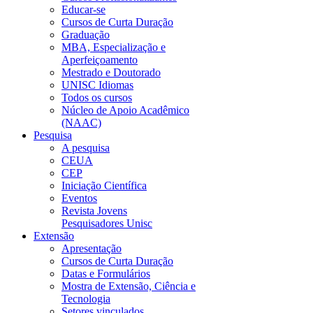
Educar-se
Cursos de Curta Duração
Graduação
MBA, Especialização e
Aperfeiçoamento
Mestrado e Doutorado
UNISC Idiomas
Todos os cursos
Núcleo de Apoio Acadêmico
(NAAC)
Pesquisa
A pesquisa
CEUA
CEP
Iniciação Científica
Eventos
Revista Jovens
Pesquisadores Unisc
Extensão
Apresentação
Cursos de Curta Duração
Datas e Formulários
Mostra de Extensão, Ciência e
Tecnologia
Setores vinculados