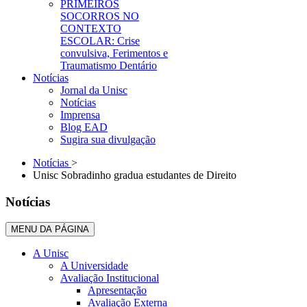
PRIMEIROS
SOCORROS NO
CONTEXTO
ESCOLAR: Crise
convulsiva, Ferimentos e
Traumatismo Dentário
Notícias
Jornal da Unisc
Notícias
Imprensa
Blog EAD
Sugira sua divulgação
Notícias
>
Unisc Sobradinho gradua estudantes de Direito
Notícias
MENU DA PÁGINA
A Unisc
A Universidade
Avaliação Institucional
Apresentação
Avaliação Externa