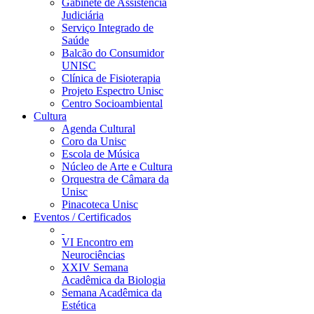
Gabinete de Assistência
Judiciária
Serviço Integrado de
Saúde
Balcão do Consumidor
UNISC
Clínica de Fisioterapia
Projeto Espectro Unisc
Centro Socioambiental
Cultura
Agenda Cultural
Coro da Unisc
Escola de Música
Núcleo de Arte e Cultura
Orquestra de Câmara da
Unisc
Pinacoteca Unisc
Eventos / Certificados
VI Encontro em
Neurociências
XXIV Semana
Acadêmica da Biologia
Semana Acadêmica da
Estética