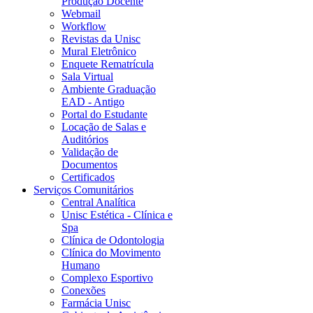
Produção Docente
Webmail
Workflow
Revistas da Unisc
Mural Eletrônico
Enquete Rematrícula
Sala Virtual
Ambiente Graduação
EAD - Antigo
Portal do Estudante
Locação de Salas e
Auditórios
Validação de
Documentos
Certificados
Serviços Comunitários
Central Analítica
Unisc Estética - Clínica e
Spa
Clínica de Odontologia
Clínica do Movimento
Humano
Complexo Esportivo
Conexões
Farmácia Unisc