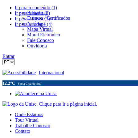
Ir para o conteúdo (1)
Biblioteca
Ir para o menu (2)
Eventos / Certificados
Ir para a busca (3)
Notícias
Ir para o rodapé (4)
Mapa Virtual
Mural Eletrônico
Fale Conosco
Ouvidoria
Entrar
Acessibilidade
Internacional
12.2°C
Santa Cruz do Sul
Onde Estamos
Tour Virtual
Trabalhe Conosco
Contato