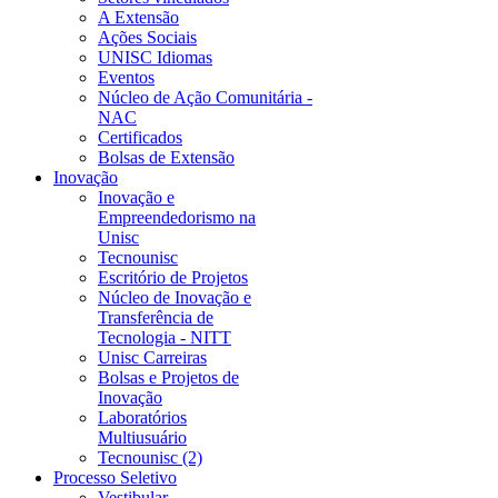
A Extensão
Ações Sociais
UNISC Idiomas
Eventos
Núcleo de Ação Comunitária -
NAC
Certificados
Bolsas de Extensão
Inovação
Inovação e
Empreendedorismo na
Unisc
Tecnounisc
Escritório de Projetos
Núcleo de Inovação e
Transferência de
Tecnologia - NITT
Unisc Carreiras
Bolsas e Projetos de
Inovação
Laboratórios
Multiusuário
Tecnounisc (2)
Processo Seletivo
Vestibular