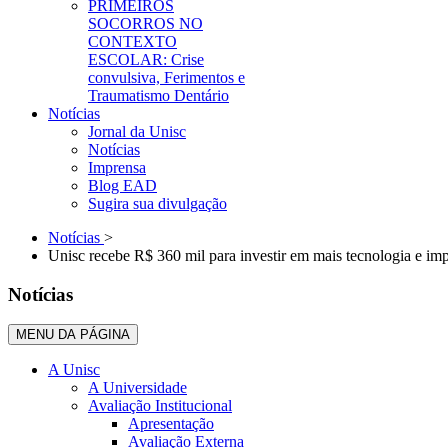
PRIMEIROS
SOCORROS NO
CONTEXTO
ESCOLAR: Crise
convulsiva, Ferimentos e
Traumatismo Dentário
Notícias
Jornal da Unisc
Notícias
Imprensa
Blog EAD
Sugira sua divulgação
Notícias
>
Unisc recebe R$ 360 mil para investir em mais tecnologia e im
Notícias
MENU DA PÁGINA
A Unisc
A Universidade
Avaliação Institucional
Apresentação
Avaliação Externa