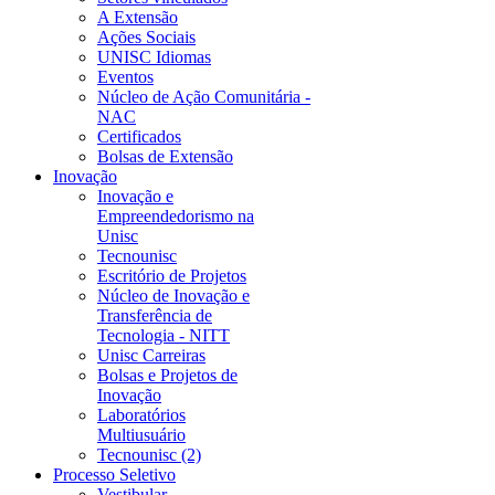
A Extensão
Ações Sociais
UNISC Idiomas
Eventos
Núcleo de Ação Comunitária -
NAC
Certificados
Bolsas de Extensão
Inovação
Inovação e
Empreendedorismo na
Unisc
Tecnounisc
Escritório de Projetos
Núcleo de Inovação e
Transferência de
Tecnologia - NITT
Unisc Carreiras
Bolsas e Projetos de
Inovação
Laboratórios
Multiusuário
Tecnounisc (2)
Processo Seletivo
Vestibular