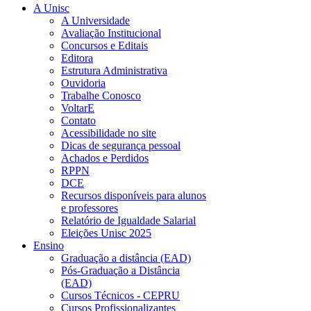
A Unisc
A Universidade
Avaliação Institucional
Concursos e Editais
Editora
Estrutura Administrativa
Ouvidoria
Trabalhe Conosco
VoltarE
Contato
Acessibilidade no site
Dicas de segurança pessoal
Achados e Perdidos
RPPN
DCE
Recursos disponíveis para alunos
e professores
Relatório de Igualdade Salarial
Eleições Unisc 2025
Ensino
Graduação a distância (EAD)
Pós-Graduação a Distância
(EAD)
Cursos Técnicos - CEPRU
Cursos Profissionalizantes