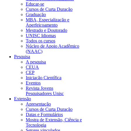
Educar-se
Cursos de Curta Duração
Graduação
MBA, Especialização e
Aperfeiçoamento
Mestrado e Doutorado
UNISC Idiomas
Todos os cursos
Núcleo de Apoio Acadêmico
(NAAC)
Pesquisa
A pesquisa
CEUA
CEP
Iniciação Científica
Eventos
Revista Jovens
Pesquisadores Unisc
Extensão
Apresentação
Cursos de Curta Duração
Datas e Formulários
Mostra de Extensão, Ciência e
Tecnologia
Setores vinculados