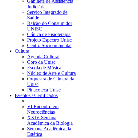
Gabinete de Assistência
Judiciária
Serviço Integrado de
Saúde
Balcão do Consumidor
UNISC
Clínica de Fisioterapia
Projeto Espectro Unisc
Centro Socioambiental
Cultura
Agenda Cultural
Coro da Unisc
Escola de Música
Núcleo de Arte e Cultura
Orquestra de Câmara da
Unisc
Pinacoteca Unisc
Eventos / Certificados
VI Encontro em
Neurociências
XXIV Semana
Acadêmica da Biologia
Semana Acadêmica da
Estética