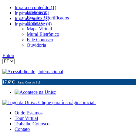
Ir para o conteúdo (1)
Biblioteca
Ir para o menu (2)
Eventos / Certificados
Ir para a busca (3)
Notícias
Ir para o rodapé (4)
Mapa Virtual
Mural Eletrônico
Fale Conosco
Ouvidoria
Entrar
Acessibilidade
Internacional
17.6°C
Santa Cruz do Sul
Onde Estamos
Tour Virtual
Trabalhe Conosco
Contato