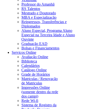
Professor do Amanhã
RS Talentos
Mestrado e Doutorado
MBA e Especialização
Reingressos, Transferências e
Diplomados
Aluno Especial, Programa Aluno
Especial na Terceira Idade e Aluno
Ouvinte
Graduação EAD
Bolsas e Financiamentos
Serviços Online
Avaliação Online
Biblioteca
Calendários
Catálogo Online
Grade de Horários
Matriculas / Renovação
de Matriculas
Impressões Online
(somente dentro da rede
dos campi)
Rede Wi-fi
Sistema de Registro da