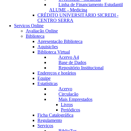
Linha de Financiamento Estudantil
ALUME - Medicina
CRÉDITO UNIVERSITÁRIO SICREDI -
CENTRO SERRA
Serviços Online
Avaliação Online
Biblioteca
Apresentação Biblioteca
Aquisições
Biblioteca Virtual
Acervo A4
Base de Dados
Repositório Institucional
Endereços e horários
Equipe
Estatísticas
Acervo
Circulação
Mais Emprestados
Livros
Periódicos
Ficha Catalográfica
Regulamento
Serviços
BiblioTur