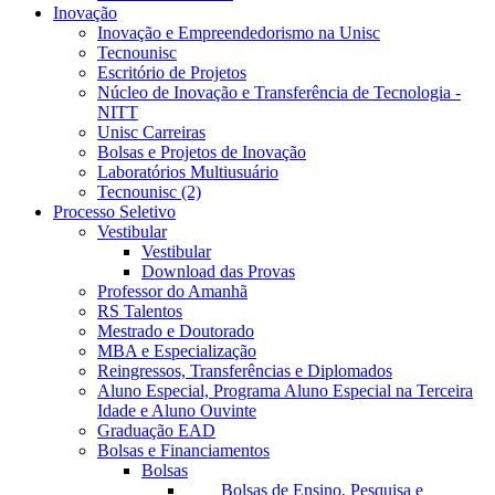
Inovação
Inovação e Empreendedorismo na Unisc
Tecnounisc
Escritório de Projetos
Núcleo de Inovação e Transferência de Tecnologia -
NITT
Unisc Carreiras
Bolsas e Projetos de Inovação
Laboratórios Multiusuário
Tecnounisc (2)
Processo Seletivo
Vestibular
Vestibular
Download das Provas
Professor do Amanhã
RS Talentos
Mestrado e Doutorado
MBA e Especialização
Reingressos, Transferências e Diplomados
Aluno Especial, Programa Aluno Especial na Terceira
Idade e Aluno Ouvinte
Graduação EAD
Bolsas e Financiamentos
Bolsas
Bolsas de Ensino, Pesquisa e