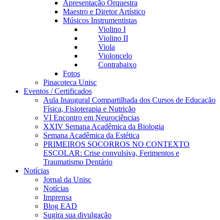
Apresentação Orquestra
Maestro e Diretor Artístico
Músicos Instrumentistas
Violino I
Violino II
Viola
Violoncelo
Contrabaixo
Fotos
Pinacoteca Unisc
Eventos / Certificados
Aula Inaugural Compartilhada dos Cursos de Educação
Física, Fisioterapia e Nutrição
VI Encontro em Neurociências
XXIV Semana Acadêmica da Biologia
Semana Acadêmica da Estética
PRIMEIROS SOCORROS NO CONTEXTO
ESCOLAR: Crise convulsiva, Ferimentos e
Traumatismo Dentário
Notícias
Jornal da Unisc
Notícias
Imprensa
Blog EAD
Sugira sua divulgação