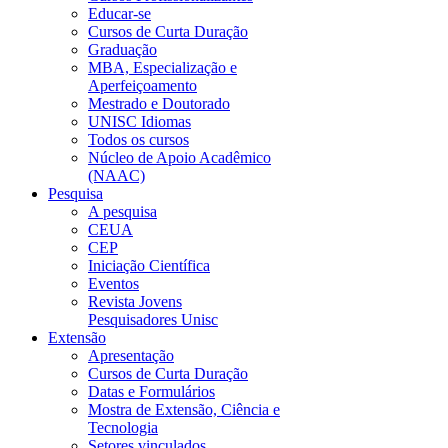
Educar-se
Cursos de Curta Duração
Graduação
MBA, Especialização e
Aperfeiçoamento
Mestrado e Doutorado
UNISC Idiomas
Todos os cursos
Núcleo de Apoio Acadêmico
(NAAC)
Pesquisa
A pesquisa
CEUA
CEP
Iniciação Científica
Eventos
Revista Jovens
Pesquisadores Unisc
Extensão
Apresentação
Cursos de Curta Duração
Datas e Formulários
Mostra de Extensão, Ciência e
Tecnologia
Setores vinculados