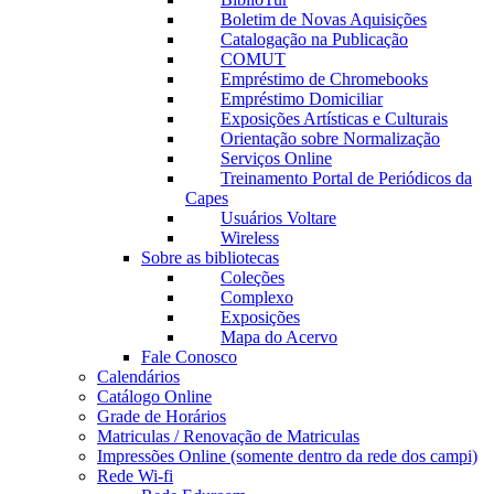
Boletim de Novas Aquisições
Catalogação na Publicação
COMUT
Empréstimo de Chromebooks
Empréstimo Domiciliar
Exposições Artísticas e Culturais
Orientação sobre Normalização
Serviços Online
Treinamento Portal de Periódicos da
Capes
Usuários Voltare
Wireless
Sobre as bibliotecas
Coleções
Complexo
Exposições
Mapa do Acervo
Fale Conosco
Calendários
Catálogo Online
Grade de Horários
Matriculas / Renovação de Matriculas
Impressões Online (somente dentro da rede dos campi)
Rede Wi-fi