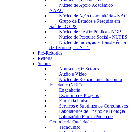
Núcleo de Apoio Acadêmico –
NAAC
Núcleo de Ação Comunitária - NAC
Grupo de Estudos e Pesquisa em
Saúde - GEPS
Núcleo de Gestão Pública - NGP
Núcleo de Pesquisa Social - NUPES
Núcleo de Inovação e Transferência
de Tecnologia - NITT
Pró-Reitorias
Reitoria
Setores
Apresentação Setores
Áudio e Vídeo
Núcleo de Relacionamento com o
Estudante (NRE)
Engenharia
Escritório de Projetos
Farmácia Unisc
Serviços e Suprimentos Corporativos
Laboratórios de Ensino de Biologia
Laboratório Farmacêutico de
Controle de Qualidade
Tecnounisc