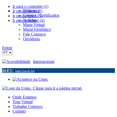
Ir para o conteúdo (1)
Biblioteca
Ir para o menu (2)
Eventos / Certificados
Ir para a busca (3)
Notícias
Ir para o rodapé (4)
Mapa Virtual
Mural Eletrônico
Fale Conosco
Ouvidoria
Entrar
Acessibilidade
Internacional
10.8°C
Santa Cruz do Sul
Onde Estamos
Tour Virtual
Trabalhe Conosco
Contato