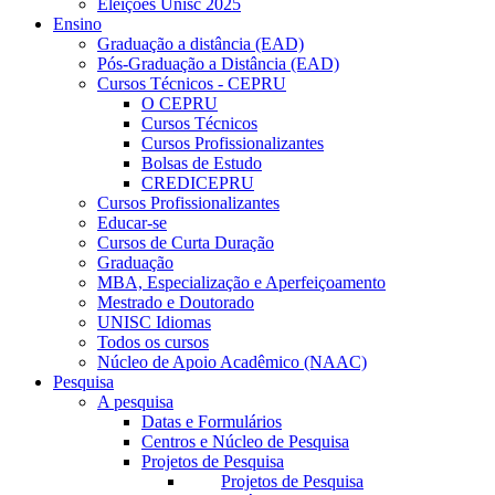
Eleições Unisc 2025
Ensino
Graduação a distância (EAD)
Pós-Graduação a Distância (EAD)
Cursos Técnicos - CEPRU
O CEPRU
Cursos Técnicos
Cursos Profissionalizantes
Bolsas de Estudo
CREDICEPRU
Cursos Profissionalizantes
Educar-se
Cursos de Curta Duração
Graduação
MBA, Especialização e Aperfeiçoamento
Mestrado e Doutorado
UNISC Idiomas
Todos os cursos
Núcleo de Apoio Acadêmico (NAAC)
Pesquisa
A pesquisa
Datas e Formulários
Centros e Núcleo de Pesquisa
Projetos de Pesquisa
Projetos de Pesquisa