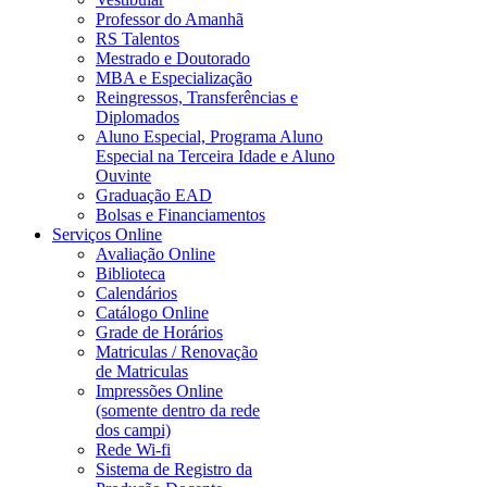
Professor do Amanhã
RS Talentos
Mestrado e Doutorado
MBA e Especialização
Reingressos, Transferências e
Diplomados
Aluno Especial, Programa Aluno
Especial na Terceira Idade e Aluno
Ouvinte
Graduação EAD
Bolsas e Financiamentos
Serviços Online
Avaliação Online
Biblioteca
Calendários
Catálogo Online
Grade de Horários
Matriculas / Renovação
de Matriculas
Impressões Online
(somente dentro da rede
dos campi)
Rede Wi-fi
Sistema de Registro da