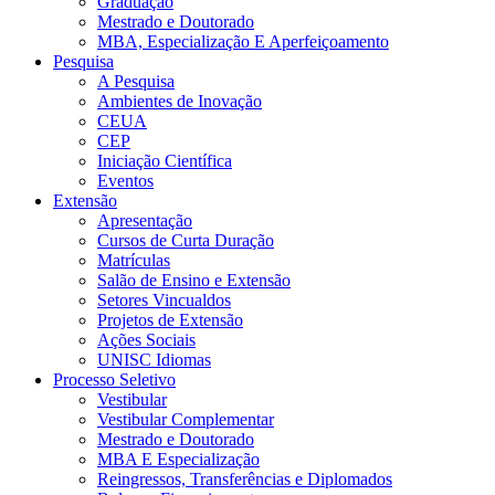
Graduação
Mestrado e Doutorado
MBA, Especialização E Aperfeiçoamento
Pesquisa
A Pesquisa
Ambientes de Inovação
CEUA
CEP
Iniciação Científica
Eventos
Extensão
Apresentação
Cursos de Curta Duração
Matrículas
Salão de Ensino e Extensão
Setores Vincualdos
Projetos de Extensão
Ações Sociais
UNISC Idiomas
Processo Seletivo
Vestibular
Vestibular Complementar
Mestrado e Doutorado
MBA E Especialização
Reingressos, Transferências e Diplomados