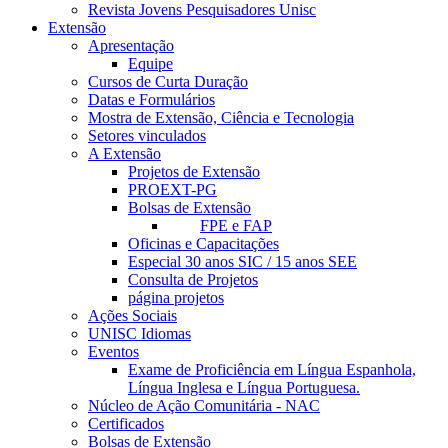
Revista Jovens Pesquisadores Unisc
Extensão
Apresentação
Equipe
Cursos de Curta Duração
Datas e Formulários
Mostra de Extensão, Ciência e Tecnologia
Setores vinculados
A Extensão
Projetos de Extensão
PROEXT-PG
Bolsas de Extensão
FPE e FAP
Oficinas e Capacitações
Especial 30 anos SIC / 15 anos SEE
Consulta de Projetos
página projetos
Ações Sociais
UNISC Idiomas
Eventos
Exame de Proficiência em Língua Espanhola,
Língua Inglesa e Língua Portuguesa.
Núcleo de Ação Comunitária - NAC
Certificados
Bolsas de Extensão