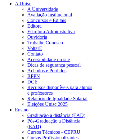
A Unisc
A Universidade
Avaliação Institucional
Concursos e Editais
Editora
Estrutura Administrativa
Ouvidoria
Trabalhe Conosco
VoltarE
Contato
Acessibilidade no site
Dicas de segurança pessoal
Achados e Perdidos
RPPN
DCE
Recursos disponíveis para alunos
e professores
Relatório de Igualdade Salarial
Eleições Unisc 2025
Ensino
Graduação a distância (EAD)
Pós-Graduação a Distância
(EAD)
Cursos Técnicos - CEPRU
Cursos Profissionalizantes