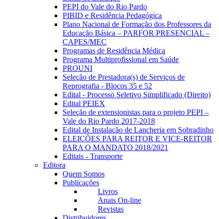
PEPI do Vale do Rio Pardo
PIBID e Residência Pedagógica
Plano Nacional de Formação dos Professores da
Educação Básica – PARFOR PRESENCIAL –
CAPES/MEC
Programas de Residência Médica
Programa Multiprofissional em Saúde
PROUNI
Seleção de Prestadora(s) de Serviços de
Reprografia - Blocos 35 e 52
Edital - Processo Seletivo Simplificado (Direito)
Edital PEIEX
Seleção de extensionistas para o projeto PEPI –
Vale do Rio Pardo 2017-2018
Edital de Instalação de Lancheria em Sobradinho
ELEIÇÕES PARA REITOR E VICE-REITOR
PARA O MANDATO 2018/2021
Editais - Transporte
Editora
Quem Somos
Publicações
Livros
Anais On-line
Revistas
Distribuidores