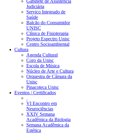
Gabinete de Assistência
Judiciária
Serviço Integrado de
Saúde
Balcão do Consumidor
UNISC
Clínica de Fisioterapia
Projeto Espectro Unisc
Centro Socioambiental
Cultura
Agenda Cultural
Coro da Unisc
Escola de Música
Núcleo de Arte e Cultura
Orquestra de Câmara da
Unisc
Pinacoteca Unisc
Eventos / Certificados
VI Encontro em
Neurociências
XXIV Semana
Acadêmica da Biologia
Semana Acadêmica da
Estética