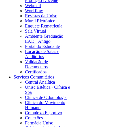
Produção Docente
Webmail
Workflow
Revistas da Unisc
Mural Eletrônico
Enquete Rematrícula
Sala Virtual
Ambiente Graduação
EAD - Antigo
Portal do Estudante
Locação de Salas e
Auditórios
Validação de
Documentos
Certificados
Serviços Comunitários
Central Analítica
Unisc Estética - Clínica e
Spa
Clínica de Odontologia
Clínica do Movimento
Humano
Complexo Esportivo
Conexões
Farmácia Unisc