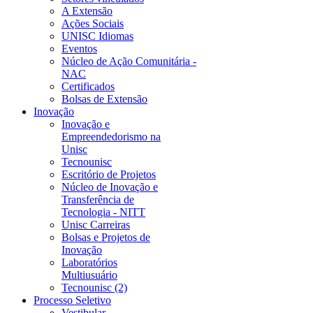
A Extensão
Ações Sociais
UNISC Idiomas
Eventos
Núcleo de Ação Comunitária -
NAC
Certificados
Bolsas de Extensão
Inovação
Inovação e
Empreendedorismo na
Unisc
Tecnounisc
Escritório de Projetos
Núcleo de Inovação e
Transferência de
Tecnologia - NITT
Unisc Carreiras
Bolsas e Projetos de
Inovação
Laboratórios
Multiusuário
Tecnounisc (2)
Processo Seletivo
Vestibular