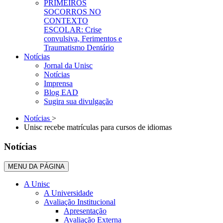
PRIMEIROS
SOCORROS NO
CONTEXTO
ESCOLAR: Crise
convulsiva, Ferimentos e
Traumatismo Dentário
Notícias
Jornal da Unisc
Notícias
Imprensa
Blog EAD
Sugira sua divulgação
Notícias
>
Unisc recebe matrículas para cursos de idiomas
Notícias
MENU DA PÁGINA
A Unisc
A Universidade
Avaliação Institucional
Apresentação
Avaliação Externa