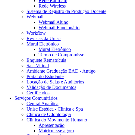
Rede Eduroam
Rede Wireless
Sistema de Registro da Produção Docente
Webmail
Webmail Aluno
Webmail Funcionário
Workflow
Revistas da Unisc
Mural Eletrônico
Mural Eletrônico
Termo de Compromisso
Enquete Rematrícula
Sala Virtual
Ambiente Graduação EAD - Antigo
Portal do Estudante
Locação de Salas e Auditórios
Validação de Documentos
Certificados
Serviços Comunitários
Central Analítica
Unisc Estética - Clínica e Spa
Clínica de Odontologia
Clínica do Movimento Humano
Apresentação
Matricule-se agora