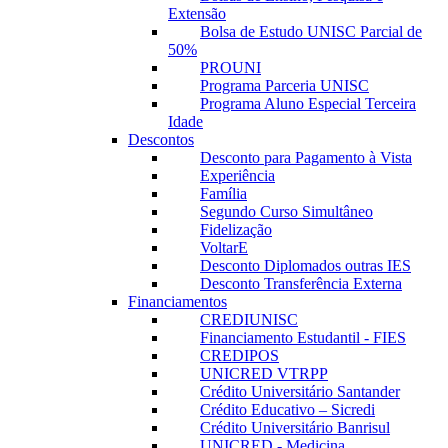
Extensão
Bolsa de Estudo UNISC Parcial de
50%
PROUNI
Programa Parceria UNISC
Programa Aluno Especial Terceira
Idade
Descontos
Desconto para Pagamento à Vista
Experiência
Família
Segundo Curso Simultâneo
Fidelização
VoltarE
Desconto Diplomados outras IES
Desconto Transferência Externa
Financiamentos
CREDIUNISC
Financiamento Estudantil - FIES
CREDIPOS
UNICRED VTRPP
Crédito Universitário Santander
Crédito Educativo – Sicredi
Crédito Universitário Banrisul
UNICRED - Medicina