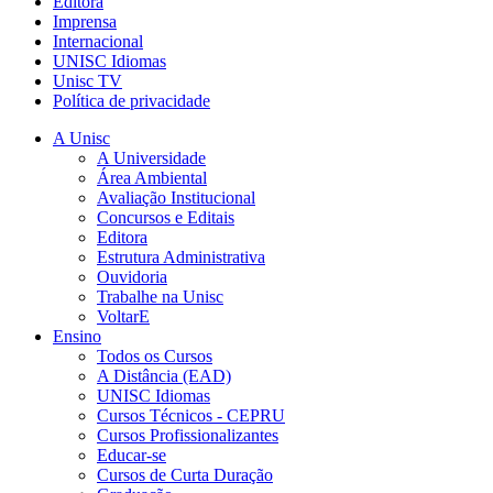
Editora
Imprensa
Internacional
UNISC Idiomas
Unisc TV
Política de privacidade
A Unisc
A Universidade
Área Ambiental
Avaliação Institucional
Concursos e Editais
Editora
Estrutura Administrativa
Ouvidoria
Trabalhe na Unisc
VoltarE
Ensino
Todos os Cursos
A Distância (EAD)
UNISC Idiomas
Cursos Técnicos - CEPRU
Cursos Profissionalizantes
Educar-se
Cursos de Curta Duração