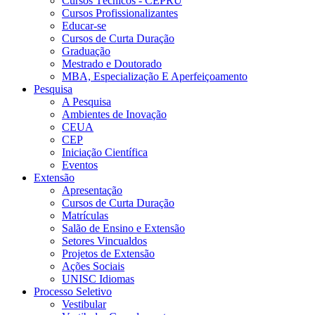
Cursos Técnicos - CEPRU
Cursos Profissionalizantes
Educar-se
Cursos de Curta Duração
Graduação
Mestrado e Doutorado
MBA, Especialização E Aperfeiçoamento
Pesquisa
A Pesquisa
Ambientes de Inovação
CEUA
CEP
Iniciação Científica
Eventos
Extensão
Apresentação
Cursos de Curta Duração
Matrículas
Salão de Ensino e Extensão
Setores Vincualdos
Projetos de Extensão
Ações Sociais
UNISC Idiomas
Processo Seletivo
Vestibular