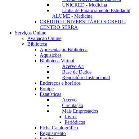
UNICRED - Medicina
Linha de Financiamento Estudantil
ALUME - Medicina
CRÉDITO UNIVERSITÁRIO SICREDI -
CENTRO SERRA
Serviços Online
Avaliação Online
Biblioteca
Apresentação Biblioteca
Aquisições
Biblioteca Virtual
Acervo A4
Base de Dados
Repositório Institucional
Endereços e horários
Equipe
Estatísticas
Acervo
Circulação
Mais Emprestados
Livros
Periódicos
Ficha Catalográfica
Regulamento
Serviços