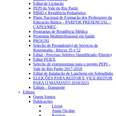
Edital de Licitação
PEPI do Vale do Rio Pardo
PIBID e Residência Pedagógica
Plano Nacional de Formação dos Professores da
Educação Básica – PARFOR PRESENCIAL –
CAPES/MEC
Programas de Residência Médica
Programa Multiprofissional em Saúde
PROUNI
Seleção de Prestadora(s) de Serviços de
Reprografia - Blocos 35 e 52
Edital - Processo Seletivo Simplificado (Direito)
Edital PEIEX
Seleção de extensionistas para o projeto PEPI –
Vale do Rio Pardo 2017-2018
Edital de Instalação de Lancheria em Sobradinho
ELEIÇÕES PARA REITOR E VICE-REITOR
PARA O MANDATO 2018/2021
Editais - Transporte
Editora
Quem Somos
Publicações
Livros
Anais On-line
Revistas