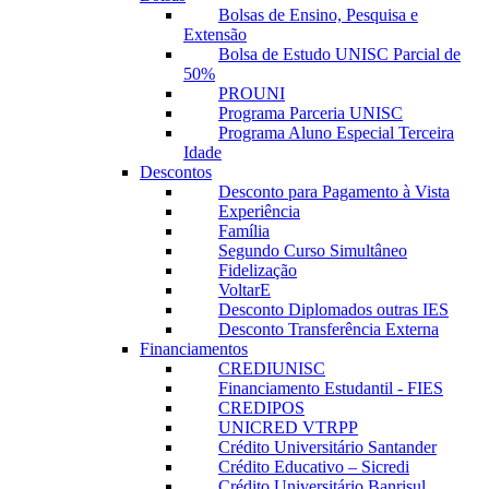
Bolsas de Ensino, Pesquisa e
Extensão
Bolsa de Estudo UNISC Parcial de
50%
PROUNI
Programa Parceria UNISC
Programa Aluno Especial Terceira
Idade
Descontos
Desconto para Pagamento à Vista
Experiência
Família
Segundo Curso Simultâneo
Fidelização
VoltarE
Desconto Diplomados outras IES
Desconto Transferência Externa
Financiamentos
CREDIUNISC
Financiamento Estudantil - FIES
CREDIPOS
UNICRED VTRPP
Crédito Universitário Santander
Crédito Educativo – Sicredi
Crédito Universitário Banrisul