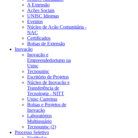
A Extensão
Ações Sociais
UNISC Idiomas
Eventos
Núcleo de Ação Comunitária -
NAC
Certificados
Bolsas de Extensão
Inovação
Inovação e
Empreendedorismo na
Unisc
Tecnounisc
Escritório de Projetos
Núcleo de Inovação e
Transferência de
Tecnologia - NITT
Unisc Carreiras
Bolsas e Projetos de
Inovação
Laboratórios
Multiusuário
Tecnounisc (2)
Processo Seletivo
Vestibular