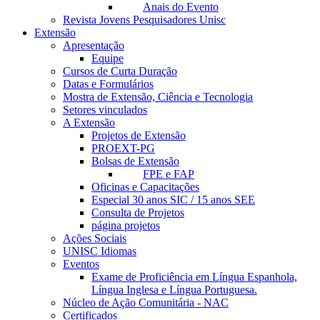
Anais do Evento
Revista Jovens Pesquisadores Unisc
Extensão
Apresentação
Equipe
Cursos de Curta Duração
Datas e Formulários
Mostra de Extensão, Ciência e Tecnologia
Setores vinculados
A Extensão
Projetos de Extensão
PROEXT-PG
Bolsas de Extensão
FPE e FAP
Oficinas e Capacitações
Especial 30 anos SIC / 15 anos SEE
Consulta de Projetos
página projetos
Ações Sociais
UNISC Idiomas
Eventos
Exame de Proficiência em Língua Espanhola,
Língua Inglesa e Língua Portuguesa.
Núcleo de Ação Comunitária - NAC
Certificados