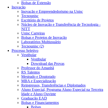
Bolsas de Extensão
Inovação
Inovação e Empreendedorismo na Unisc
Tecnounisc
Escritório de Projetos
Núcleo de Inovação e Transferência de Tecnologia -
NITT
Unisc Carreiras
Bolsas e Projetos de Inovação
Laboratórios Multiusuário
Tecnounisc (2)
Processo Seletivo
Vestibular
Vestibular
Download das Provas
Professor do Amanhã
RS Talentos
Mestrado e Doutorado
MBA e Especialização
Reingressos, Transferências e Diplomados
Aluno Especial, Programa Aluno Especial na Terceira
Idade e Aluno Ouvinte
Graduação EAD
Bolsas e Financiamentos
Bolsas