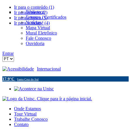
Ir para o conteúdo (1)
Biblioteca
Ir para o menu (2)
Eventos / Certificados
Ir para a busca (3)
Notícias
Ir para o rodapé (4)
Mapa Virtual
Mural Eletrônico
Fale Conosco
Ouvidoria
Entrar
Acessibilidade
Internacional
17.9°C
Santa Cruz do Sul
Onde Estamos
Tour Virtual
Trabalhe Conosco
Contato