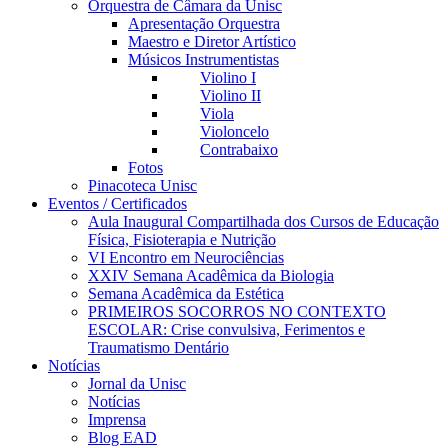
Orquestra de Câmara da Unisc
Apresentação Orquestra
Maestro e Diretor Artístico
Músicos Instrumentistas
Violino I
Violino II
Viola
Violoncelo
Contrabaixo
Fotos
Pinacoteca Unisc
Eventos / Certificados
Aula Inaugural Compartilhada dos Cursos de Educação
Física, Fisioterapia e Nutrição
VI Encontro em Neurociências
XXIV Semana Acadêmica da Biologia
Semana Acadêmica da Estética
PRIMEIROS SOCORROS NO CONTEXTO
ESCOLAR: Crise convulsiva, Ferimentos e
Traumatismo Dentário
Notícias
Jornal da Unisc
Notícias
Imprensa
Blog EAD