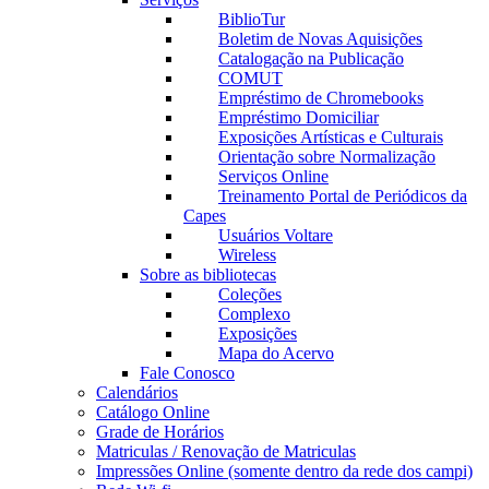
BiblioTur
Boletim de Novas Aquisições
Catalogação na Publicação
COMUT
Empréstimo de Chromebooks
Empréstimo Domiciliar
Exposições Artísticas e Culturais
Orientação sobre Normalização
Serviços Online
Treinamento Portal de Periódicos da
Capes
Usuários Voltare
Wireless
Sobre as bibliotecas
Coleções
Complexo
Exposições
Mapa do Acervo
Fale Conosco
Calendários
Catálogo Online
Grade de Horários
Matriculas / Renovação de Matriculas
Impressões Online (somente dentro da rede dos campi)