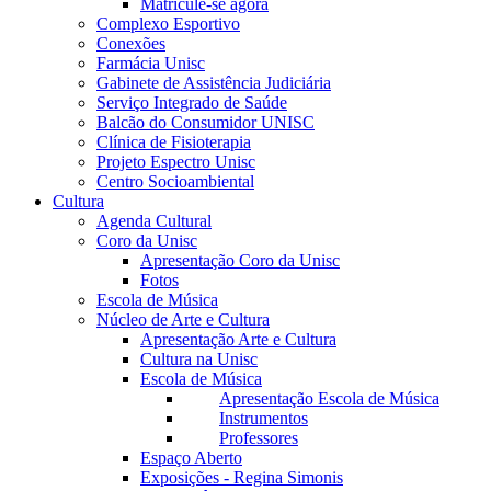
Matricule-se agora
Complexo Esportivo
Conexões
Farmácia Unisc
Gabinete de Assistência Judiciária
Serviço Integrado de Saúde
Balcão do Consumidor UNISC
Clínica de Fisioterapia
Projeto Espectro Unisc
Centro Socioambiental
Cultura
Agenda Cultural
Coro da Unisc
Apresentação Coro da Unisc
Fotos
Escola de Música
Núcleo de Arte e Cultura
Apresentação Arte e Cultura
Cultura na Unisc
Escola de Música
Apresentação Escola de Música
Instrumentos
Professores
Espaço Aberto
Exposições - Regina Simonis