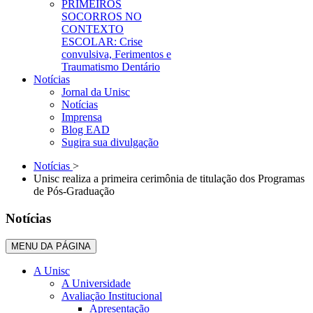
PRIMEIROS
SOCORROS NO
CONTEXTO
ESCOLAR: Crise
convulsiva, Ferimentos e
Traumatismo Dentário
Notícias
Jornal da Unisc
Notícias
Imprensa
Blog EAD
Sugira sua divulgação
Notícias
>
Unisc realiza a primeira cerimônia de titulação dos Programas
de Pós-Graduação
Notícias
MENU DA PÁGINA
A Unisc
A Universidade
Avaliação Institucional
Apresentação