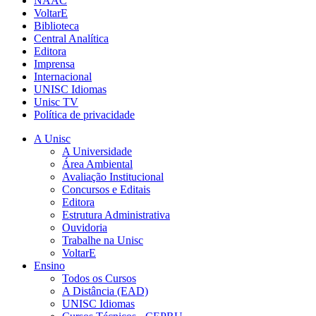
NAAC
VoltarE
Biblioteca
Central Analítica
Editora
Imprensa
Internacional
UNISC Idiomas
Unisc TV
Política de privacidade
A Unisc
A Universidade
Área Ambiental
Avaliação Institucional
Concursos e Editais
Editora
Estrutura Administrativa
Ouvidoria
Trabalhe na Unisc
VoltarE
Ensino
Todos os Cursos
A Distância (EAD)
UNISC Idiomas