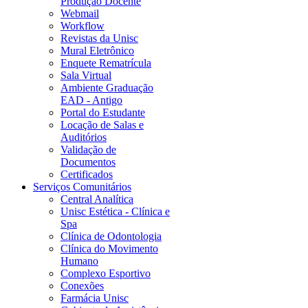
Produção Docente
Webmail
Workflow
Revistas da Unisc
Mural Eletrônico
Enquete Rematrícula
Sala Virtual
Ambiente Graduação
EAD - Antigo
Portal do Estudante
Locação de Salas e
Auditórios
Validação de
Documentos
Certificados
Serviços Comunitários
Central Analítica
Unisc Estética - Clínica e
Spa
Clínica de Odontologia
Clínica do Movimento
Humano
Complexo Esportivo
Conexões
Farmácia Unisc