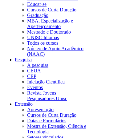
Educar-se
Cursos de Curta Duração
Graduação
MBA, Especialização e
Aperfeiçoamento
Mestrado e Doutorado
UNISC Idiomas
Todos os cursos
Núcleo de Apoio Acadêmico
(NAAC)
Pesquisa
A pesquisa
CEUA
CEP
Iniciação Científica
Eventos
Revista Jovens
Pesquisadores Unisc
Extensão
Apresentação
Cursos de Curta Duração
Datas e Formulários
Mostra de Extensão, Ciência e
Tecnologia
Setores vinculados