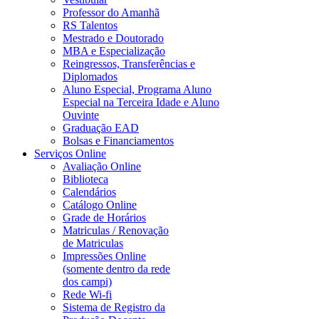
Professor do Amanhã
RS Talentos
Mestrado e Doutorado
MBA e Especialização
Reingressos, Transferências e
Diplomados
Aluno Especial, Programa Aluno
Especial na Terceira Idade e Aluno
Ouvinte
Graduação EAD
Bolsas e Financiamentos
Serviços Online
Avaliação Online
Biblioteca
Calendários
Catálogo Online
Grade de Horários
Matriculas / Renovação
de Matriculas
Impressões Online
(somente dentro da rede
dos campi)
Rede Wi-fi
Sistema de Registro da