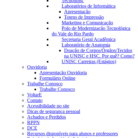
Tecnounisc
Laboratórios de Informática
Apresentação
Totens de Impressão
Marketing e Comunicação
Polo de Modernização Tecnológica
do Vale do Rio Pardo
Secretaria Geral Acadêmica
Laboratório de Anatomia
Doação de Corpos/Órgãos/Tecidos
na UNISC e HSC. Por quê? Como?
UNISC Carreiras (Estágios)
Ouvidoria
Apresentação Ouvidoria
Formulário Online
Trabalhe Conosco
Trabalhe Conosco
VoltarE
Contato
Acessibilidade no site
Dicas de segurança pessoal
Achados e Perdidos
RPPN
DCE
Recursos disponíveis para alunos e professores