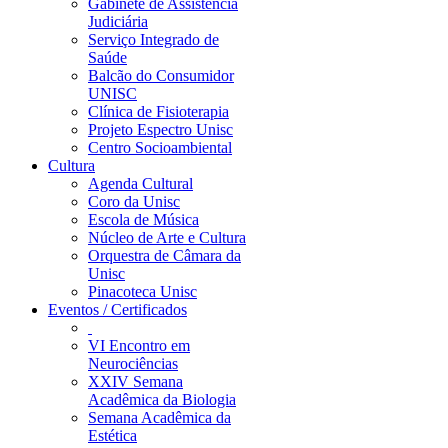
Gabinete de Assistência
Judiciária
Serviço Integrado de
Saúde
Balcão do Consumidor
UNISC
Clínica de Fisioterapia
Projeto Espectro Unisc
Centro Socioambiental
Cultura
Agenda Cultural
Coro da Unisc
Escola de Música
Núcleo de Arte e Cultura
Orquestra de Câmara da
Unisc
Pinacoteca Unisc
Eventos / Certificados
VI Encontro em
Neurociências
XXIV Semana
Acadêmica da Biologia
Semana Acadêmica da
Estética