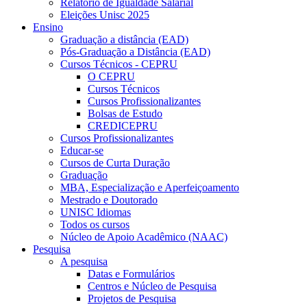
Relatório de Igualdade Salarial
Eleições Unisc 2025
Ensino
Graduação a distância (EAD)
Pós-Graduação a Distância (EAD)
Cursos Técnicos - CEPRU
O CEPRU
Cursos Técnicos
Cursos Profissionalizantes
Bolsas de Estudo
CREDICEPRU
Cursos Profissionalizantes
Educar-se
Cursos de Curta Duração
Graduação
MBA, Especialização e Aperfeiçoamento
Mestrado e Doutorado
UNISC Idiomas
Todos os cursos
Núcleo de Apoio Acadêmico (NAAC)
Pesquisa
A pesquisa
Datas e Formulários
Centros e Núcleo de Pesquisa
Projetos de Pesquisa