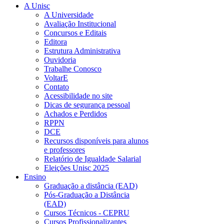
A Unisc
A Universidade
Avaliação Institucional
Concursos e Editais
Editora
Estrutura Administrativa
Ouvidoria
Trabalhe Conosco
VoltarE
Contato
Acessibilidade no site
Dicas de segurança pessoal
Achados e Perdidos
RPPN
DCE
Recursos disponíveis para alunos
e professores
Relatório de Igualdade Salarial
Eleições Unisc 2025
Ensino
Graduação a distância (EAD)
Pós-Graduação a Distância
(EAD)
Cursos Técnicos - CEPRU
Cursos Profissionalizantes