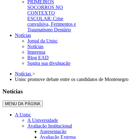
PRIMEIROS
SOCORROS NO
CONTEXTO
ESCOLAR: Crise
convulsiva, Ferimentos e
Traumatismo Dentário
Notícias
Jornal da Unisc
Notícias
Imprensa
Blog EAD
Sugira sua divulgação
Notícias
>
Unisc promove debate entre os candidatos de Montenegro
Notícias
MENU DA PÁGINA
A Unisc
A Universidade
Avaliação Institucional
Apresentação
Avaliação Externa