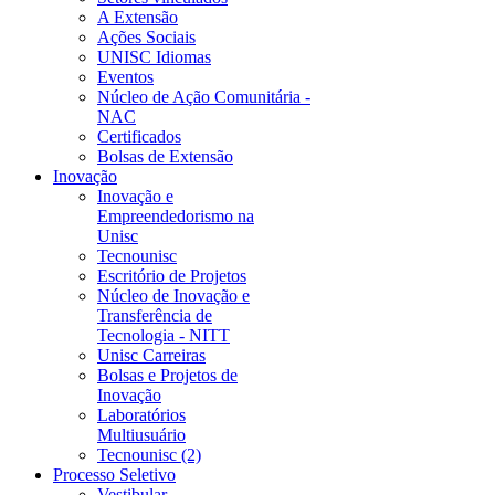
A Extensão
Ações Sociais
UNISC Idiomas
Eventos
Núcleo de Ação Comunitária -
NAC
Certificados
Bolsas de Extensão
Inovação
Inovação e
Empreendedorismo na
Unisc
Tecnounisc
Escritório de Projetos
Núcleo de Inovação e
Transferência de
Tecnologia - NITT
Unisc Carreiras
Bolsas e Projetos de
Inovação
Laboratórios
Multiusuário
Tecnounisc (2)
Processo Seletivo
Vestibular