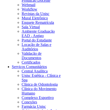
Produção Docente
Webmail
Workflow
Revistas da Unisc
Mural Eletrônico
Enquete Rematrícula
Sala Virtual
Ambiente Graduação
EAD - Antigo
Portal do Estudante
Locação de Salas e
Auditórios
Validação de
Documentos
Certificados
Serviços Comunitários
Central Analítica
Unisc Estética - Clínica e
Spa
Clínica de Odontologia
Clínica do Movimento
Humano
Complexo Esportivo
Conexões
Farmácia Unisc