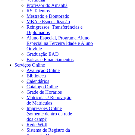
Professor do Amanhã
RS Talentos
Mestrado e Doutorado
MBA e Especialização
Reingressos, Transferências e
Diplomados
Aluno Especial, Programa Aluno
Especial na Terceira Idade e Aluno
Ouvinte
Graduação EAD
Bolsas e Financiamentos
Serviços Online
Avaliação Online
Biblioteca
Calendários
Catálogo Online
Grade de Horários
Matriculas / Renovação
de Matriculas
Impressões Online
(somente dentro da rede
dos campi)
Rede Wi-fi
Sistema de Registro da