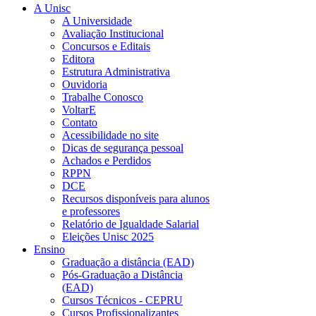
A Unisc
A Universidade
Avaliação Institucional
Concursos e Editais
Editora
Estrutura Administrativa
Ouvidoria
Trabalhe Conosco
VoltarE
Contato
Acessibilidade no site
Dicas de segurança pessoal
Achados e Perdidos
RPPN
DCE
Recursos disponíveis para alunos
e professores
Relatório de Igualdade Salarial
Eleições Unisc 2025
Ensino
Graduação a distância (EAD)
Pós-Graduação a Distância
(EAD)
Cursos Técnicos - CEPRU
Cursos Profissionalizantes