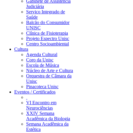
Gabinete de Assistência
Judiciária
Serviço Integrado de
Saúde
Balcão do Consumidor
UNISC
Clínica de Fisioterapia
Projeto Espectro Unisc
Centro Socioambiental
Cultura
Agenda Cultural
Coro da Unisc
Escola de Música
Núcleo de Arte e Cultura
Orquestra de Câmara da
Unisc
Pinacoteca Unisc
Eventos / Certificados
VI Encontro em
Neurociências
XXIV Semana
Acadêmica da Biologia
Semana Acadêmica da
Estética