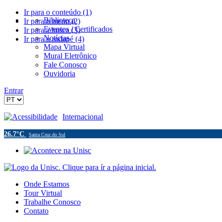
Ir para o conteúdo (1)
Biblioteca
Ir para o menu (2)
Eventos / Certificados
Ir para a busca (3)
Notícias
Ir para o rodapé (4)
Mapa Virtual
Mural Eletrônico
Fale Conosco
Ouvidoria
Entrar
Acessibilidade
Internacional
26.7°C
Santa Cruz do Sul
Onde Estamos
Tour Virtual
Trabalhe Conosco
Contato