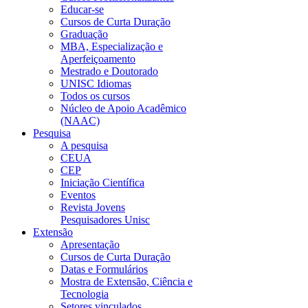
Educar-se
Cursos de Curta Duração
Graduação
MBA, Especialização e
Aperfeiçoamento
Mestrado e Doutorado
UNISC Idiomas
Todos os cursos
Núcleo de Apoio Acadêmico
(NAAC)
Pesquisa
A pesquisa
CEUA
CEP
Iniciação Científica
Eventos
Revista Jovens
Pesquisadores Unisc
Extensão
Apresentação
Cursos de Curta Duração
Datas e Formulários
Mostra de Extensão, Ciência e
Tecnologia
Setores vinculados