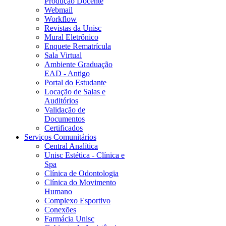
Produção Docente
Webmail
Workflow
Revistas da Unisc
Mural Eletrônico
Enquete Rematrícula
Sala Virtual
Ambiente Graduação
EAD - Antigo
Portal do Estudante
Locação de Salas e
Auditórios
Validação de
Documentos
Certificados
Serviços Comunitários
Central Analítica
Unisc Estética - Clínica e
Spa
Clínica de Odontologia
Clínica do Movimento
Humano
Complexo Esportivo
Conexões
Farmácia Unisc