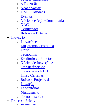
A Extensão
Ações Sociais
UNISC Idiomas
Eventos
Núcleo de Ação Comunitária -
NAC
Certificados
Bolsas de Extensão
Inovação
Inovação e
Empreendedorismo na
Unisc
Tecnounisc
Escritório de Projetos
Núcleo de Inovação e
Transferência de
Tecnologia - NITT
Unisc Carreiras
Bolsas e Projetos de
Inovação
Laboratórios
Multiusuário
Tecnounisc (2)
Processo Seletivo
Vestibular