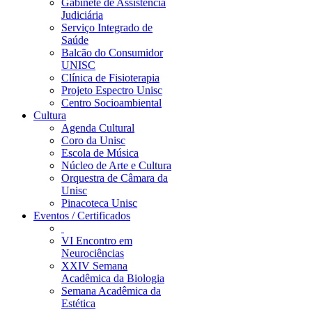
Gabinete de Assistência
Judiciária
Serviço Integrado de
Saúde
Balcão do Consumidor
UNISC
Clínica de Fisioterapia
Projeto Espectro Unisc
Centro Socioambiental
Cultura
Agenda Cultural
Coro da Unisc
Escola de Música
Núcleo de Arte e Cultura
Orquestra de Câmara da
Unisc
Pinacoteca Unisc
Eventos / Certificados
VI Encontro em
Neurociências
XXIV Semana
Acadêmica da Biologia
Semana Acadêmica da
Estética