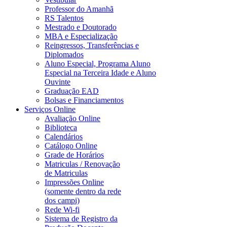
Professor do Amanhã
RS Talentos
Mestrado e Doutorado
MBA e Especialização
Reingressos, Transferências e
Diplomados
Aluno Especial, Programa Aluno
Especial na Terceira Idade e Aluno
Ouvinte
Graduação EAD
Bolsas e Financiamentos
Serviços Online
Avaliação Online
Biblioteca
Calendários
Catálogo Online
Grade de Horários
Matriculas / Renovação
de Matriculas
Impressões Online
(somente dentro da rede
dos campi)
Rede Wi-fi
Sistema de Registro da