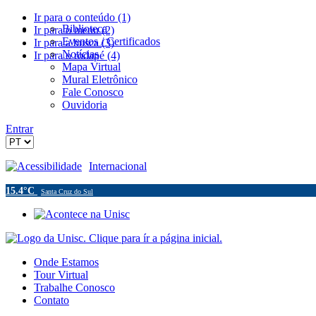
Ir para o conteúdo (1)
Biblioteca
Ir para o menu (2)
Eventos / Certificados
Ir para a busca (3)
Notícias
Ir para o rodapé (4)
Mapa Virtual
Mural Eletrônico
Fale Conosco
Ouvidoria
Entrar
Acessibilidade
Internacional
15.4°C
Santa Cruz do Sul
Onde Estamos
Tour Virtual
Trabalhe Conosco
Contato