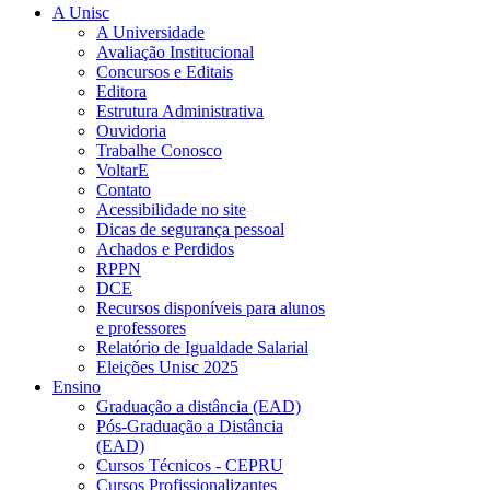
A Unisc
A Universidade
Avaliação Institucional
Concursos e Editais
Editora
Estrutura Administrativa
Ouvidoria
Trabalhe Conosco
VoltarE
Contato
Acessibilidade no site
Dicas de segurança pessoal
Achados e Perdidos
RPPN
DCE
Recursos disponíveis para alunos
e professores
Relatório de Igualdade Salarial
Eleições Unisc 2025
Ensino
Graduação a distância (EAD)
Pós-Graduação a Distância
(EAD)
Cursos Técnicos - CEPRU
Cursos Profissionalizantes