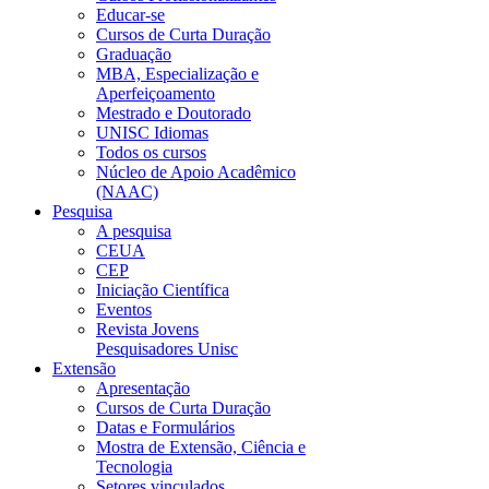
Educar-se
Cursos de Curta Duração
Graduação
MBA, Especialização e
Aperfeiçoamento
Mestrado e Doutorado
UNISC Idiomas
Todos os cursos
Núcleo de Apoio Acadêmico
(NAAC)
Pesquisa
A pesquisa
CEUA
CEP
Iniciação Científica
Eventos
Revista Jovens
Pesquisadores Unisc
Extensão
Apresentação
Cursos de Curta Duração
Datas e Formulários
Mostra de Extensão, Ciência e
Tecnologia
Setores vinculados