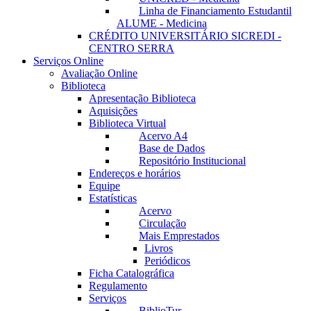
Linha de Financiamento Estudantil
ALUME - Medicina
CRÉDITO UNIVERSITÁRIO SICREDI -
CENTRO SERRA
Serviços Online
Avaliação Online
Biblioteca
Apresentação Biblioteca
Aquisições
Biblioteca Virtual
Acervo A4
Base de Dados
Repositório Institucional
Endereços e horários
Equipe
Estatísticas
Acervo
Circulação
Mais Emprestados
Livros
Periódicos
Ficha Catalográfica
Regulamento
Serviços
BiblioTur