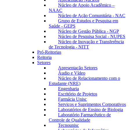
Núcleo de Apoio Acadêmico –
NAAC
Núcleo de Ação Comunitária - NAC
Grupo de Estudos e Pesquisa em
Saúde - GEPS
Núcleo de Gestão Pública - NGP
Núcleo de Pesquisa Social - NUPES
Núcleo de Inovação e Transferência
de Tecnologia - NITT
Pró-Reitorias
Reitoria
Setores
Apresentação Setores
Áudio e Vídeo
Núcleo de Relacionamento com o
Estudante (NRE)
Engenharia
Escritório de Projetos
Farmácia Unisc
Serviços e Suprimentos Corporativos
Laboratórios de Ensino de Biologia
Laboratório Farmacêutico de
Controle de Qualidade
Tecnounisc