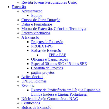
Revista Jovens Pesquisadores Unisc
Extensão
Apresentação
Equipe
Cursos de Curta Duração
Datas e Formulários
Mostra de Extensão, Ciência e Tecnologia
Setores vinculados
A Extensão
Projetos de Extensão
PROEXT-PG
Bolsas de Extensão
FPE e FAP
Oficinas e Capacitações
Especial 30 anos SIC / 15 anos SEE
Consulta de Projetos
página projetos
Ações Sociais
UNISC Idiomas
Eventos
Exame de Proficiência em Língua Espanhola,
Língua Inglesa e Língua Portuguesa.
Núcleo de Ação Comunitária - NAC
Certificados
Bolsas de Extensão