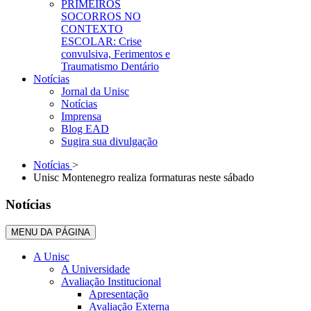
PRIMEIROS
SOCORROS NO
CONTEXTO
ESCOLAR: Crise
convulsiva, Ferimentos e
Traumatismo Dentário
Notícias
Jornal da Unisc
Notícias
Imprensa
Blog EAD
Sugira sua divulgação
Notícias
>
Unisc Montenegro realiza formaturas neste sábado
Notícias
MENU DA PÁGINA
A Unisc
A Universidade
Avaliação Institucional
Apresentação
Avaliação Externa