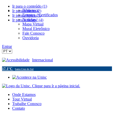
Ir para o conteúdo (1)
Biblioteca
Ir para o menu (2)
Eventos / Certificados
Ir para a busca (3)
Notícias
Ir para o rodapé (4)
Mapa Virtual
Mural Eletrônico
Fale Conosco
Ouvidoria
Entrar
Acessibilidade
Internacional
17.1°C
Santa Cruz do Sul
Onde Estamos
Tour Virtual
Trabalhe Conosco
Contato