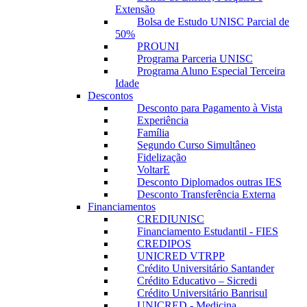
Extensão
Bolsa de Estudo UNISC Parcial de
50%
PROUNI
Programa Parceria UNISC
Programa Aluno Especial Terceira
Idade
Descontos
Desconto para Pagamento à Vista
Experiência
Família
Segundo Curso Simultâneo
Fidelização
VoltarE
Desconto Diplomados outras IES
Desconto Transferência Externa
Financiamentos
CREDIUNISC
Financiamento Estudantil - FIES
CREDIPOS
UNICRED VTRPP
Crédito Universitário Santander
Crédito Educativo – Sicredi
Crédito Universitário Banrisul
UNICRED - Medicina