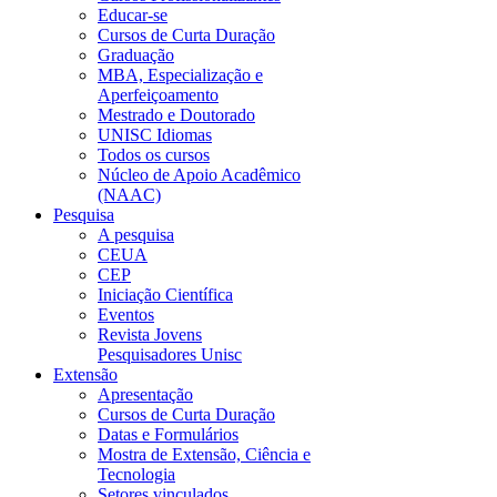
Educar-se
Cursos de Curta Duração
Graduação
MBA, Especialização e
Aperfeiçoamento
Mestrado e Doutorado
UNISC Idiomas
Todos os cursos
Núcleo de Apoio Acadêmico
(NAAC)
Pesquisa
A pesquisa
CEUA
CEP
Iniciação Científica
Eventos
Revista Jovens
Pesquisadores Unisc
Extensão
Apresentação
Cursos de Curta Duração
Datas e Formulários
Mostra de Extensão, Ciência e
Tecnologia
Setores vinculados