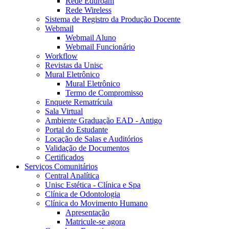
Rede Eduroam
Rede Wireless
Sistema de Registro da Produção Docente
Webmail
Webmail Aluno
Webmail Funcionário
Workflow
Revistas da Unisc
Mural Eletrônico
Mural Eletrônico
Termo de Compromisso
Enquete Rematrícula
Sala Virtual
Ambiente Graduação EAD - Antigo
Portal do Estudante
Locação de Salas e Auditórios
Validação de Documentos
Certificados
Serviços Comunitários
Central Analítica
Unisc Estética - Clínica e Spa
Clínica de Odontologia
Clínica do Movimento Humano
Apresentação
Matricule-se agora