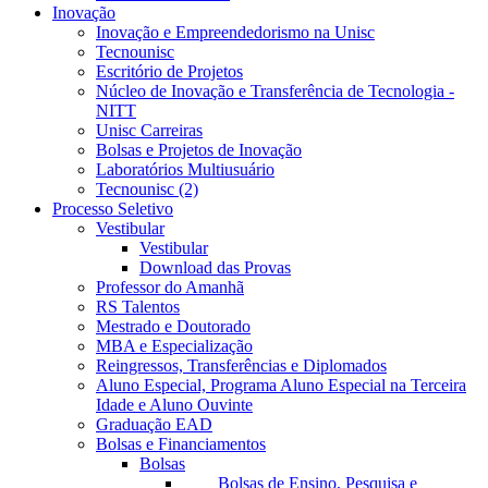
Inovação
Inovação e Empreendedorismo na Unisc
Tecnounisc
Escritório de Projetos
Núcleo de Inovação e Transferência de Tecnologia -
NITT
Unisc Carreiras
Bolsas e Projetos de Inovação
Laboratórios Multiusuário
Tecnounisc (2)
Processo Seletivo
Vestibular
Vestibular
Download das Provas
Professor do Amanhã
RS Talentos
Mestrado e Doutorado
MBA e Especialização
Reingressos, Transferências e Diplomados
Aluno Especial, Programa Aluno Especial na Terceira
Idade e Aluno Ouvinte
Graduação EAD
Bolsas e Financiamentos
Bolsas
Bolsas de Ensino, Pesquisa e