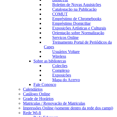
Boletim de Novas Aquisições
Catalogação na Publicação
COMUT
Empréstimo de Chromebooks
Empréstimo Domiciliar
Exposições Artísticas e Culturais
Orientação sobre Normalização
Serviços Online
Treinamento Portal de Periódicos da
Capes
Usuários Voltare
Wireless
Sobre as bibliotecas
Coleções
Complexo
Exposições
Mapa do Acervo
Fale Conosco
Calendários
Catálogo Online
Grade de Horários
Matriculas / Renovação de Matriculas
Impressões Online (somente dentro da rede dos campi)
Rede Wi-fi