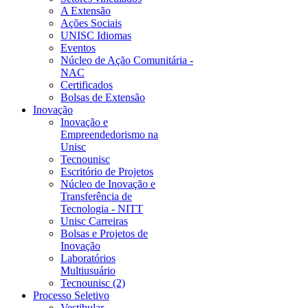
A Extensão
Ações Sociais
UNISC Idiomas
Eventos
Núcleo de Ação Comunitária -
NAC
Certificados
Bolsas de Extensão
Inovação
Inovação e
Empreendedorismo na
Unisc
Tecnounisc
Escritório de Projetos
Núcleo de Inovação e
Transferência de
Tecnologia - NITT
Unisc Carreiras
Bolsas e Projetos de
Inovação
Laboratórios
Multiusuário
Tecnounisc (2)
Processo Seletivo
Vestibular