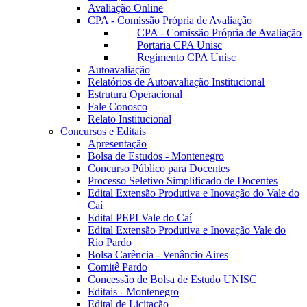
Avaliação Online
CPA - Comissão Própria de Avaliação
CPA - Comissão Própria de Avaliação
Portaria CPA Unisc
Regimento CPA Unisc
Autoavaliação
Relatórios de Autoavaliação Institucional
Estrutura Operacional
Fale Conosco
Relato Institucional
Concursos e Editais
Apresentação
Bolsa de Estudos - Montenegro
Concurso Público para Docentes
Processo Seletivo Simplificado de Docentes
Edital Extensão Produtiva e Inovação do Vale do
Caí
Edital PEPI Vale do Caí
Edital Extensão Produtiva e Inovação Vale do
Rio Pardo
Bolsa Carência - Venâncio Aires
Comitê Pardo
Concessão de Bolsa de Estudo UNISC
Editais - Montenegro
Edital de Licitação