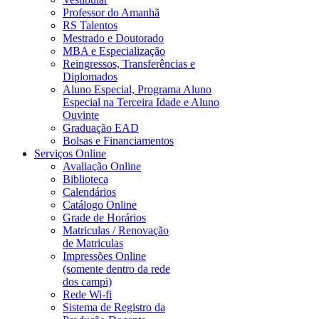
Professor do Amanhã
RS Talentos
Mestrado e Doutorado
MBA e Especialização
Reingressos, Transferências e
Diplomados
Aluno Especial, Programa Aluno
Especial na Terceira Idade e Aluno
Ouvinte
Graduação EAD
Bolsas e Financiamentos
Serviços Online
Avaliação Online
Biblioteca
Calendários
Catálogo Online
Grade de Horários
Matriculas / Renovação
de Matriculas
Impressões Online
(somente dentro da rede
dos campi)
Rede Wi-fi
Sistema de Registro da