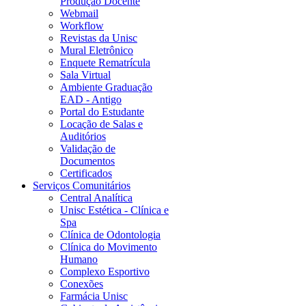
Produção Docente
Webmail
Workflow
Revistas da Unisc
Mural Eletrônico
Enquete Rematrícula
Sala Virtual
Ambiente Graduação
EAD - Antigo
Portal do Estudante
Locação de Salas e
Auditórios
Validação de
Documentos
Certificados
Serviços Comunitários
Central Analítica
Unisc Estética - Clínica e
Spa
Clínica de Odontologia
Clínica do Movimento
Humano
Complexo Esportivo
Conexões
Farmácia Unisc