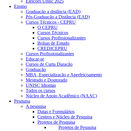
Eleições Unisc 2025
Ensino
Graduação a distância (EAD)
Pós-Graduação a Distância (EAD)
Cursos Técnicos - CEPRU
O CEPRU
Cursos Técnicos
Cursos Profissionalizantes
Bolsas de Estudo
CREDICEPRU
Cursos Profissionalizantes
Educar-se
Cursos de Curta Duração
Graduação
MBA, Especialização e Aperfeiçoamento
Mestrado e Doutorado
UNISC Idiomas
Todos os cursos
Núcleo de Apoio Acadêmico (NAAC)
Pesquisa
A pesquisa
Datas e Formulários
Centros e Núcleo de Pesquisa
Projetos de Pesquisa
Projetos de Pesquisa