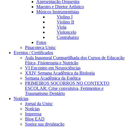
Apresentação Orquestra
Maestro e Diretor Artístico
Músicos Instrumentistas
Violino I
Violino II
Viola
Violoncelo
Contrabaixo
Fotos
Pinacoteca Unisc
Eventos / Certificados
Aula Inaugural Compartilhada dos Cursos de Educação
Física, Fisioterapia e Nutrição
VI Encontro em Neurociências
XXIV Semana Acadêmica da Biologia
Semana Acadêmica da Estética
PRIMEIROS SOCORROS NO CONTEXTO
ESCOLAR: Crise convulsiva, Ferimentos e
Traumatismo Dentário
Notícias
Jornal da Unisc
Notícias
Imprensa
Blog EAD
Sugira sua divulgação