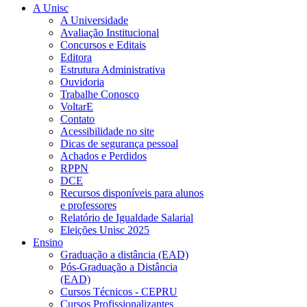
A Unisc
A Universidade
Avaliação Institucional
Concursos e Editais
Editora
Estrutura Administrativa
Ouvidoria
Trabalhe Conosco
VoltarE
Contato
Acessibilidade no site
Dicas de segurança pessoal
Achados e Perdidos
RPPN
DCE
Recursos disponíveis para alunos
e professores
Relatório de Igualdade Salarial
Eleições Unisc 2025
Ensino
Graduação a distância (EAD)
Pós-Graduação a Distância
(EAD)
Cursos Técnicos - CEPRU
Cursos Profissionalizantes