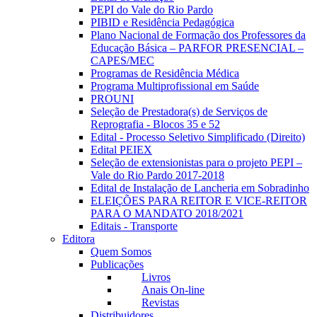
PEPI do Vale do Rio Pardo
PIBID e Residência Pedagógica
Plano Nacional de Formação dos Professores da
Educação Básica – PARFOR PRESENCIAL –
CAPES/MEC
Programas de Residência Médica
Programa Multiprofissional em Saúde
PROUNI
Seleção de Prestadora(s) de Serviços de
Reprografia - Blocos 35 e 52
Edital - Processo Seletivo Simplificado (Direito)
Edital PEIEX
Seleção de extensionistas para o projeto PEPI –
Vale do Rio Pardo 2017-2018
Edital de Instalação de Lancheria em Sobradinho
ELEIÇÕES PARA REITOR E VICE-REITOR
PARA O MANDATO 2018/2021
Editais - Transporte
Editora
Quem Somos
Publicações
Livros
Anais On-line
Revistas
Distribuidores