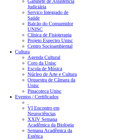
Gabinete de Assistência
Judiciária
Serviço Integrado de
Saúde
Balcão do Consumidor
UNISC
Clínica de Fisioterapia
Projeto Espectro Unisc
Centro Socioambiental
Cultura
Agenda Cultural
Coro da Unisc
Escola de Música
Núcleo de Arte e Cultura
Orquestra de Câmara da
Unisc
Pinacoteca Unisc
Eventos / Certificados
VI Encontro em
Neurociências
XXIV Semana
Acadêmica da Biologia
Semana Acadêmica da
Estética