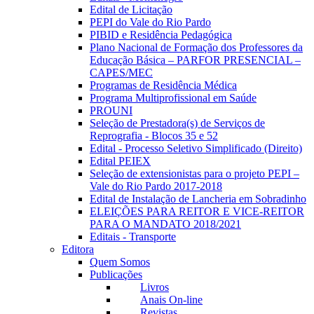
Edital de Licitação
PEPI do Vale do Rio Pardo
PIBID e Residência Pedagógica
Plano Nacional de Formação dos Professores da
Educação Básica – PARFOR PRESENCIAL –
CAPES/MEC
Programas de Residência Médica
Programa Multiprofissional em Saúde
PROUNI
Seleção de Prestadora(s) de Serviços de
Reprografia - Blocos 35 e 52
Edital - Processo Seletivo Simplificado (Direito)
Edital PEIEX
Seleção de extensionistas para o projeto PEPI –
Vale do Rio Pardo 2017-2018
Edital de Instalação de Lancheria em Sobradinho
ELEIÇÕES PARA REITOR E VICE-REITOR
PARA O MANDATO 2018/2021
Editais - Transporte
Editora
Quem Somos
Publicações
Livros
Anais On-line
Revistas