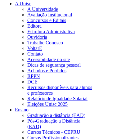
A Unisc
A Universidade
Avaliação Institucional
Concursos e Editais
Editora
Estrutura Administrativa
Ouvidoria
Trabalhe Conosco
VoltarE
Contato
Acessibilidade no site
Dicas de segurança pessoal
Achados e Perdidos
RPPN
DCE
Recursos disponíveis para alunos
e professores
Relatório de Igualdade Salarial
Eleições Unisc 2025
Ensino
Graduação a distância (EAD)
Pós-Graduação a Distância
(EAD)
Cursos Técnicos - CEPRU
Cursos Profissionalizantes