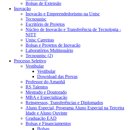
Bolsas de Extensão
Inovação
Inovação e Empreendedorismo na Unisc
Tecnounisc
Escritório de Projetos
Núcleo de Inovação e Transferência de Tecnologia -
NITT
Unisc Carreiras
Bolsas e Projetos de Inovação
Laboratórios Multiusuário
Tecnounisc (2)
Processo Seletivo
Vestibular
Vestibular
Download das Provas
Professor do Amanhã
RS Talentos
Mestrado e Doutorado
MBA e Especialização
Reingressos, Transferências e Diplomados
Aluno Especial, Programa Aluno Especial na Terceira
Idade e Aluno Ouvinte
Graduação EAD
Bolsas e Financiamentos
Bolsas