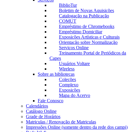
BiblioTur
Boletim de Novas Aquisições
Catalogação na Publicação
COMUT
Empréstimo de Chromebooks
Empréstimo Domiciliar
Exposições Artísticas e Culturais
Orientação sobre Normalização
Serviços Online
Treinamento Portal de Periódicos da
Capes
Usuários Voltare
Wireless
Sobre as bibliotecas
Coleções
Complexo
Exposições
Mapa do Acervo
Fale Conosco
Calendários
Catálogo Online
Grade de Horários
Matriculas / Renovação de Matriculas
Impressões Online (somente dentro da rede dos campi)