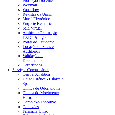
Produção Docente
Webmail
Workflow
Revistas da Unisc
Mural Eletrônico
Enquete Rematrícula
Sala Virtual
Ambiente Graduação
EAD - Antigo
Portal do Estudante
Locação de Salas e
Auditórios
Validação de
Documentos
Certificados
Serviços Comunitários
Central Analítica
Unisc Estética - Clínica e
Spa
Clínica de Odontologia
Clínica do Movimento
Humano
Complexo Esportivo
Conexões
Farmácia Unisc