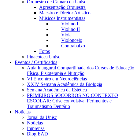
Orquestra de Câmara da Unisc
Apresentação Orquestra
Maestro e Diretor Artístico
Músicos Instrumentistas
Violino I
Violino II
Viola
Violoncelo
Contrabaixo
Fotos
Pinacoteca Unisc
Eventos / Certificados
Aula Inaugural Compartilhada dos Cursos de Educação
Física, Fisioterapia e Nutrição
VI Encontro em Neurociências
XXIV Semana Acadêmica da Biologia
Semana Acadêmica da Estética
PRIMEIROS SOCORROS NO CONTEXTO
ESCOLAR: Crise convulsiva, Ferimentos e
Traumatismo Dentário
Notícias
Jornal da Unisc
Notícias
Imprensa
Blog EAD