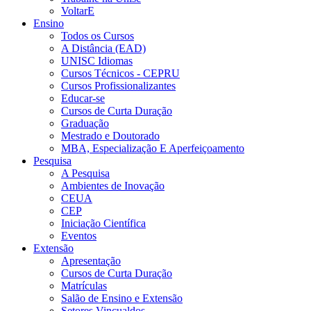
VoltarE
Ensino
Todos os Cursos
A Distância (EAD)
UNISC Idiomas
Cursos Técnicos - CEPRU
Cursos Profissionalizantes
Educar-se
Cursos de Curta Duração
Graduação
Mestrado e Doutorado
MBA, Especialização E Aperfeiçoamento
Pesquisa
A Pesquisa
Ambientes de Inovação
CEUA
CEP
Iniciação Científica
Eventos
Extensão
Apresentação
Cursos de Curta Duração
Matrículas
Salão de Ensino e Extensão
Setores Vincualdos