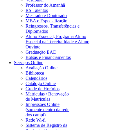
Professor do Amanhã
RS Talentos
Mestrado e Doutorado
MBA e Especialização
Reingressos, Transferências e
Diplomados
Aluno Especial, Programa Aluno
Especial na Terceira Idade e Aluno
Ouvinte
Graduação EAD
Bolsas e Financiamentos
Serviços Online
Avaliação Online
Biblioteca
Calendários
Catálogo Online
Grade de Horários
Matriculas / Renovação
de Matriculas
Impressões Online
(somente dentro da rede
dos campi)
Rede Wi-fi
Sistema de Registro da