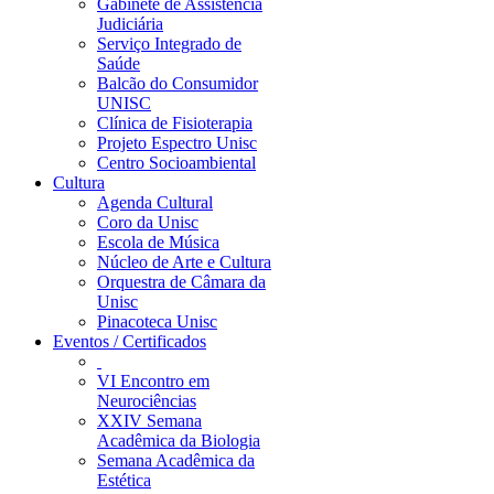
Gabinete de Assistência
Judiciária
Serviço Integrado de
Saúde
Balcão do Consumidor
UNISC
Clínica de Fisioterapia
Projeto Espectro Unisc
Centro Socioambiental
Cultura
Agenda Cultural
Coro da Unisc
Escola de Música
Núcleo de Arte e Cultura
Orquestra de Câmara da
Unisc
Pinacoteca Unisc
Eventos / Certificados
VI Encontro em
Neurociências
XXIV Semana
Acadêmica da Biologia
Semana Acadêmica da
Estética