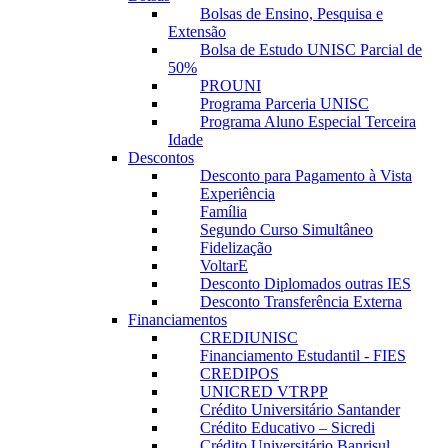
Bolsas de Ensino, Pesquisa e
Extensão
Bolsa de Estudo UNISC Parcial de
50%
PROUNI
Programa Parceria UNISC
Programa Aluno Especial Terceira
Idade
Descontos
Desconto para Pagamento à Vista
Experiência
Família
Segundo Curso Simultâneo
Fidelização
VoltarE
Desconto Diplomados outras IES
Desconto Transferência Externa
Financiamentos
CREDIUNISC
Financiamento Estudantil - FIES
CREDIPOS
UNICRED VTRPP
Crédito Universitário Santander
Crédito Educativo – Sicredi
Crédito Universitário Banrisul