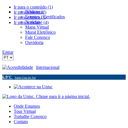
Ir para o conteúdo (1)
Biblioteca
Ir para o menu (2)
Eventos / Certificados
Ir para a busca (3)
Notícias
Ir para o rodapé (4)
Mapa Virtual
Mural Eletrônico
Fale Conosco
Ouvidoria
Entrar
Acessibilidade
Internacional
6.9°C
Santa Cruz do Sul
Onde Estamos
Tour Virtual
Trabalhe Conosco
Contato