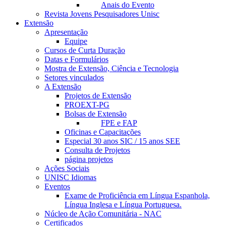
Anais do Evento
Revista Jovens Pesquisadores Unisc
Extensão
Apresentação
Equipe
Cursos de Curta Duração
Datas e Formulários
Mostra de Extensão, Ciência e Tecnologia
Setores vinculados
A Extensão
Projetos de Extensão
PROEXT-PG
Bolsas de Extensão
FPE e FAP
Oficinas e Capacitações
Especial 30 anos SIC / 15 anos SEE
Consulta de Projetos
página projetos
Ações Sociais
UNISC Idiomas
Eventos
Exame de Proficiência em Língua Espanhola,
Língua Inglesa e Língua Portuguesa.
Núcleo de Ação Comunitária - NAC
Certificados