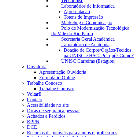
Tecnounisc
Laboratórios de Informática
Apresentação
Totens de Impressão
Marketing e Comunicação
Polo de Modernização Tecnológica
do Vale do Rio Pardo
Secretaria Geral Acadêmica
Laboratório de Anatomia
Doação de Corpos/Órgãos/Tecidos
na UNISC e HSC. Por quê? Como?
UNISC Carreiras (Estágios)
Ouvidoria
Apresentação Ouvidoria
Formulário Online
Trabalhe Conosco
Trabalhe Conosco
VoltarE
Contato
Acessibilidade no site
Dicas de segurança pessoal
Achados e Perdidos
RPPN
DCE
Recursos disponíveis para alunos e professores