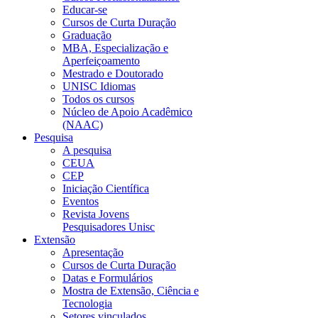
Educar-se
Cursos de Curta Duração
Graduação
MBA, Especialização e
Aperfeiçoamento
Mestrado e Doutorado
UNISC Idiomas
Todos os cursos
Núcleo de Apoio Acadêmico
(NAAC)
Pesquisa
A pesquisa
CEUA
CEP
Iniciação Científica
Eventos
Revista Jovens
Pesquisadores Unisc
Extensão
Apresentação
Cursos de Curta Duração
Datas e Formulários
Mostra de Extensão, Ciência e
Tecnologia
Setores vinculados