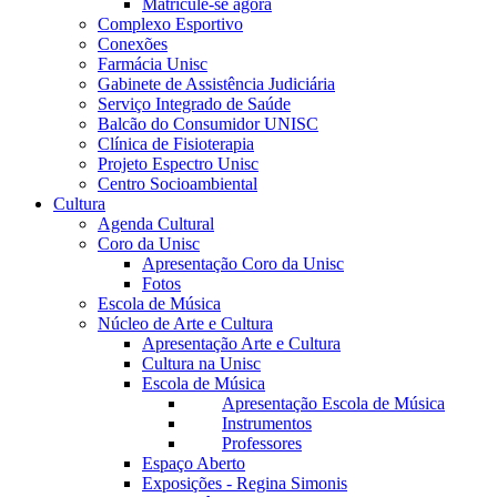
Matricule-se agora
Complexo Esportivo
Conexões
Farmácia Unisc
Gabinete de Assistência Judiciária
Serviço Integrado de Saúde
Balcão do Consumidor UNISC
Clínica de Fisioterapia
Projeto Espectro Unisc
Centro Socioambiental
Cultura
Agenda Cultural
Coro da Unisc
Apresentação Coro da Unisc
Fotos
Escola de Música
Núcleo de Arte e Cultura
Apresentação Arte e Cultura
Cultura na Unisc
Escola de Música
Apresentação Escola de Música
Instrumentos
Professores
Espaço Aberto
Exposições - Regina Simonis