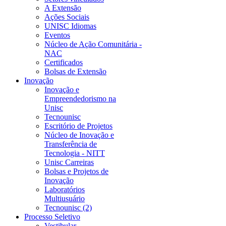
A Extensão
Ações Sociais
UNISC Idiomas
Eventos
Núcleo de Ação Comunitária -
NAC
Certificados
Bolsas de Extensão
Inovação
Inovação e
Empreendedorismo na
Unisc
Tecnounisc
Escritório de Projetos
Núcleo de Inovação e
Transferência de
Tecnologia - NITT
Unisc Carreiras
Bolsas e Projetos de
Inovação
Laboratórios
Multiusuário
Tecnounisc (2)
Processo Seletivo
Vestibular