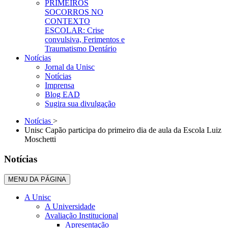
PRIMEIROS
SOCORROS NO
CONTEXTO
ESCOLAR: Crise
convulsiva, Ferimentos e
Traumatismo Dentário
Notícias
Jornal da Unisc
Notícias
Imprensa
Blog EAD
Sugira sua divulgação
Notícias
>
Unisc Capão participa do primeiro dia de aula da Escola Luiz
Moschetti
Notícias
MENU DA PÁGINA
A Unisc
A Universidade
Avaliação Institucional
Apresentação