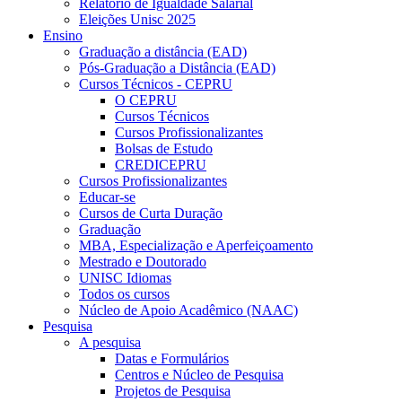
Relatório de Igualdade Salarial
Eleições Unisc 2025
Ensino
Graduação a distância (EAD)
Pós-Graduação a Distância (EAD)
Cursos Técnicos - CEPRU
O CEPRU
Cursos Técnicos
Cursos Profissionalizantes
Bolsas de Estudo
CREDICEPRU
Cursos Profissionalizantes
Educar-se
Cursos de Curta Duração
Graduação
MBA, Especialização e Aperfeiçoamento
Mestrado e Doutorado
UNISC Idiomas
Todos os cursos
Núcleo de Apoio Acadêmico (NAAC)
Pesquisa
A pesquisa
Datas e Formulários
Centros e Núcleo de Pesquisa
Projetos de Pesquisa