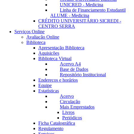
UNICRED - Medicina
Linha de Financiamento Estudantil
ALUME - Medicina
CRÉDITO UNIVERSITÁRIO SICREDI -
CENTRO SERRA
Serviços Online
Avaliação Online
Biblioteca
Apresentação Biblioteca
Aquisições
Biblioteca Virtual
Acervo A4
Base de Dados
Repositório Institucional
Endereços e horários
Equipe
Estatísticas
Acervo
Circulação
Mais Emprestados
Livros
Periódicos
Ficha Catalográfica
Regulamento
Serviços