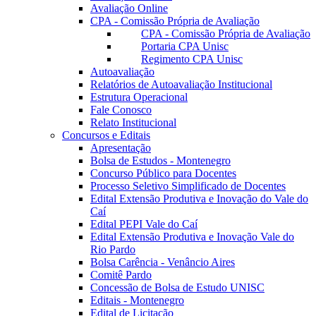
Avaliação Online
CPA - Comissão Própria de Avaliação
CPA - Comissão Própria de Avaliação
Portaria CPA Unisc
Regimento CPA Unisc
Autoavaliação
Relatórios de Autoavaliação Institucional
Estrutura Operacional
Fale Conosco
Relato Institucional
Concursos e Editais
Apresentação
Bolsa de Estudos - Montenegro
Concurso Público para Docentes
Processo Seletivo Simplificado de Docentes
Edital Extensão Produtiva e Inovação do Vale do
Caí
Edital PEPI Vale do Caí
Edital Extensão Produtiva e Inovação Vale do
Rio Pardo
Bolsa Carência - Venâncio Aires
Comitê Pardo
Concessão de Bolsa de Estudo UNISC
Editais - Montenegro
Edital de Licitação