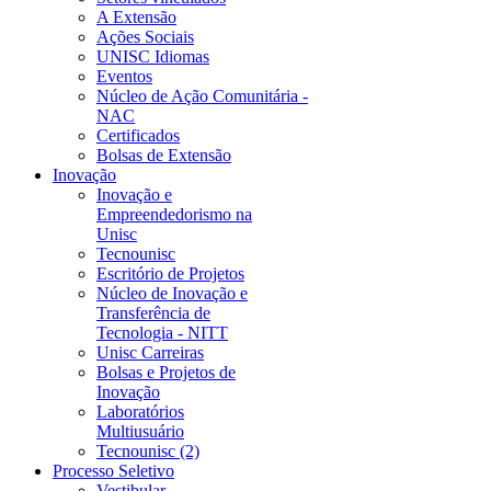
A Extensão
Ações Sociais
UNISC Idiomas
Eventos
Núcleo de Ação Comunitária -
NAC
Certificados
Bolsas de Extensão
Inovação
Inovação e
Empreendedorismo na
Unisc
Tecnounisc
Escritório de Projetos
Núcleo de Inovação e
Transferência de
Tecnologia - NITT
Unisc Carreiras
Bolsas e Projetos de
Inovação
Laboratórios
Multiusuário
Tecnounisc (2)
Processo Seletivo
Vestibular