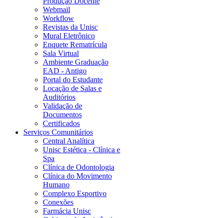
Produção Docente
Webmail
Workflow
Revistas da Unisc
Mural Eletrônico
Enquete Rematrícula
Sala Virtual
Ambiente Graduação
EAD - Antigo
Portal do Estudante
Locação de Salas e
Auditórios
Validação de
Documentos
Certificados
Serviços Comunitários
Central Analítica
Unisc Estética - Clínica e
Spa
Clínica de Odontologia
Clínica do Movimento
Humano
Complexo Esportivo
Conexões
Farmácia Unisc