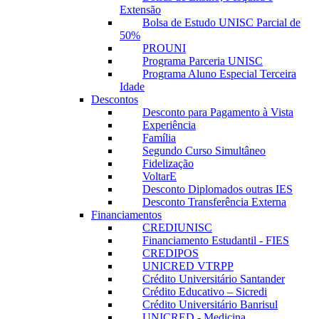
Extensão
Bolsa de Estudo UNISC Parcial de
50%
PROUNI
Programa Parceria UNISC
Programa Aluno Especial Terceira
Idade
Descontos
Desconto para Pagamento à Vista
Experiência
Família
Segundo Curso Simultâneo
Fidelização
VoltarE
Desconto Diplomados outras IES
Desconto Transferência Externa
Financiamentos
CREDIUNISC
Financiamento Estudantil - FIES
CREDIPOS
UNICRED VTRPP
Crédito Universitário Santander
Crédito Educativo – Sicredi
Crédito Universitário Banrisul
UNICRED - Medicina