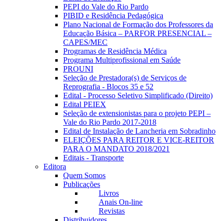
PEPI do Vale do Rio Pardo
PIBID e Residência Pedagógica
Plano Nacional de Formação dos Professores da
Educação Básica – PARFOR PRESENCIAL –
CAPES/MEC
Programas de Residência Médica
Programa Multiprofissional em Saúde
PROUNI
Seleção de Prestadora(s) de Serviços de
Reprografia - Blocos 35 e 52
Edital - Processo Seletivo Simplificado (Direito)
Edital PEIEX
Seleção de extensionistas para o projeto PEPI –
Vale do Rio Pardo 2017-2018
Edital de Instalação de Lancheria em Sobradinho
ELEIÇÕES PARA REITOR E VICE-REITOR
PARA O MANDATO 2018/2021
Editais - Transporte
Editora
Quem Somos
Publicações
Livros
Anais On-line
Revistas
Distribuidores