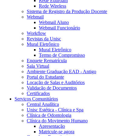
Rede Eduroam
Rede Wireless
Sistema de Registro da Produção Docente
Webmail
Webmail Aluno
Webmail Funcionário
Workflow
Revistas da Unisc
Mural Eletrônico
Mural Eletrônico
Termo de Compromisso
Enquete Rematrícula
Sala Virtual
Ambiente Graduação EAD - Antigo
Portal do Estudante
Locação de Salas e Auditórios
Validação de Documentos
Certificados
Serviços Comunitários
Central Analítica
Unisc Estética - Clínica e Spa
Clínica de Odontologia
Clínica do Movimento Humano
Apresentação
Matricule-se agora