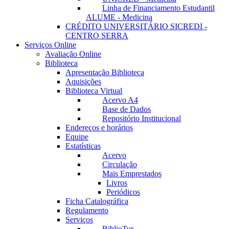
Linha de Financiamento Estudantil
ALUME - Medicina
CRÉDITO UNIVERSITÁRIO SICREDI -
CENTRO SERRA
Serviços Online
Avaliação Online
Biblioteca
Apresentação Biblioteca
Aquisições
Biblioteca Virtual
Acervo A4
Base de Dados
Repositório Institucional
Endereços e horários
Equipe
Estatísticas
Acervo
Circulação
Mais Emprestados
Livros
Periódicos
Ficha Catalográfica
Regulamento
Serviços
BiblioTur