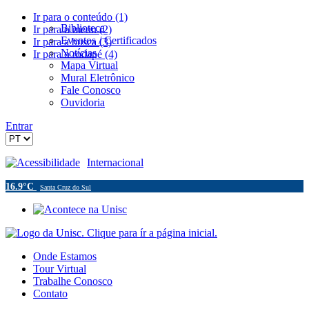
Ir para o conteúdo (1)
Biblioteca
Ir para o menu (2)
Eventos / Certificados
Ir para a busca (3)
Notícias
Ir para o rodapé (4)
Mapa Virtual
Mural Eletrônico
Fale Conosco
Ouvidoria
Entrar
Acessibilidade
Internacional
16.9°C
Santa Cruz do Sul
Onde Estamos
Tour Virtual
Trabalhe Conosco
Contato