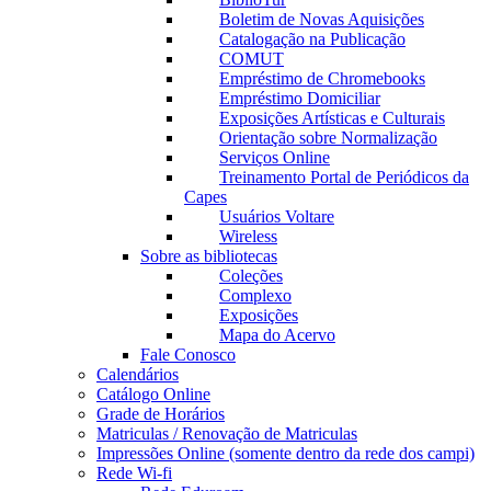
Boletim de Novas Aquisições
Catalogação na Publicação
COMUT
Empréstimo de Chromebooks
Empréstimo Domiciliar
Exposições Artísticas e Culturais
Orientação sobre Normalização
Serviços Online
Treinamento Portal de Periódicos da
Capes
Usuários Voltare
Wireless
Sobre as bibliotecas
Coleções
Complexo
Exposições
Mapa do Acervo
Fale Conosco
Calendários
Catálogo Online
Grade de Horários
Matriculas / Renovação de Matriculas
Impressões Online (somente dentro da rede dos campi)
Rede Wi-fi