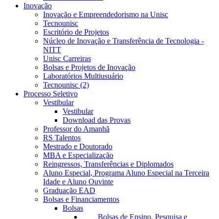
Inovação
Inovação e Empreendedorismo na Unisc
Tecnounisc
Escritório de Projetos
Núcleo de Inovação e Transferência de Tecnologia -
NITT
Unisc Carreiras
Bolsas e Projetos de Inovação
Laboratórios Multiusuário
Tecnounisc (2)
Processo Seletivo
Vestibular
Vestibular
Download das Provas
Professor do Amanhã
RS Talentos
Mestrado e Doutorado
MBA e Especialização
Reingressos, Transferências e Diplomados
Aluno Especial, Programa Aluno Especial na Terceira
Idade e Aluno Ouvinte
Graduação EAD
Bolsas e Financiamentos
Bolsas
Bolsas de Ensino, Pesquisa e