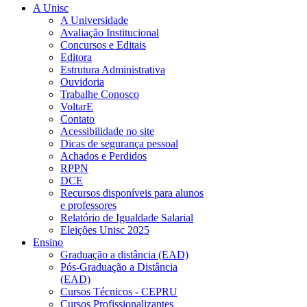
A Unisc
A Universidade
Avaliação Institucional
Concursos e Editais
Editora
Estrutura Administrativa
Ouvidoria
Trabalhe Conosco
VoltarE
Contato
Acessibilidade no site
Dicas de segurança pessoal
Achados e Perdidos
RPPN
DCE
Recursos disponíveis para alunos
e professores
Relatório de Igualdade Salarial
Eleições Unisc 2025
Ensino
Graduação a distância (EAD)
Pós-Graduação a Distância
(EAD)
Cursos Técnicos - CEPRU
Cursos Profissionalizantes