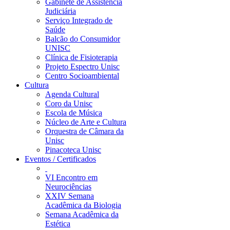
Gabinete de Assistência
Judiciária
Serviço Integrado de
Saúde
Balcão do Consumidor
UNISC
Clínica de Fisioterapia
Projeto Espectro Unisc
Centro Socioambiental
Cultura
Agenda Cultural
Coro da Unisc
Escola de Música
Núcleo de Arte e Cultura
Orquestra de Câmara da
Unisc
Pinacoteca Unisc
Eventos / Certificados
VI Encontro em
Neurociências
XXIV Semana
Acadêmica da Biologia
Semana Acadêmica da
Estética