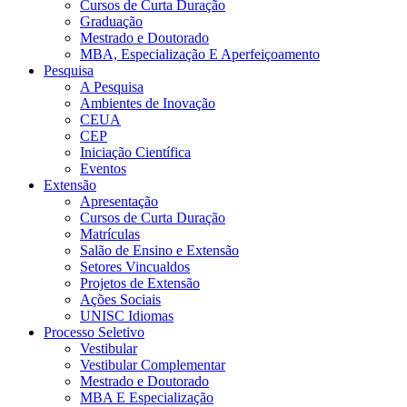
Cursos de Curta Duração
Graduação
Mestrado e Doutorado
MBA, Especialização E Aperfeiçoamento
Pesquisa
A Pesquisa
Ambientes de Inovação
CEUA
CEP
Iniciação Científica
Eventos
Extensão
Apresentação
Cursos de Curta Duração
Matrículas
Salão de Ensino e Extensão
Setores Vincualdos
Projetos de Extensão
Ações Sociais
UNISC Idiomas
Processo Seletivo
Vestibular
Vestibular Complementar
Mestrado e Doutorado
MBA E Especialização