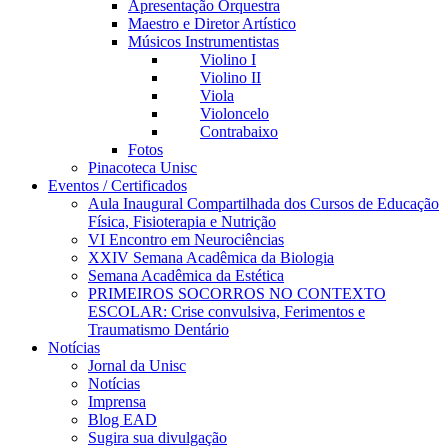
Apresentação Orquestra
Maestro e Diretor Artístico
Músicos Instrumentistas
Violino I
Violino II
Viola
Violoncelo
Contrabaixo
Fotos
Pinacoteca Unisc
Eventos / Certificados
Aula Inaugural Compartilhada dos Cursos de Educação
Física, Fisioterapia e Nutrição
VI Encontro em Neurociências
XXIV Semana Acadêmica da Biologia
Semana Acadêmica da Estética
PRIMEIROS SOCORROS NO CONTEXTO
ESCOLAR: Crise convulsiva, Ferimentos e
Traumatismo Dentário
Notícias
Jornal da Unisc
Notícias
Imprensa
Blog EAD
Sugira sua divulgação