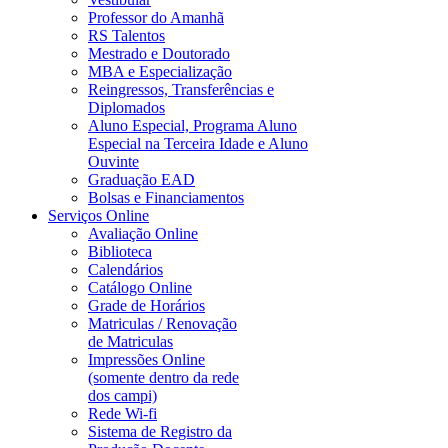
Professor do Amanhã
RS Talentos
Mestrado e Doutorado
MBA e Especialização
Reingressos, Transferências e
Diplomados
Aluno Especial, Programa Aluno
Especial na Terceira Idade e Aluno
Ouvinte
Graduação EAD
Bolsas e Financiamentos
Serviços Online
Avaliação Online
Biblioteca
Calendários
Catálogo Online
Grade de Horários
Matriculas / Renovação
de Matriculas
Impressões Online
(somente dentro da rede
dos campi)
Rede Wi-fi
Sistema de Registro da