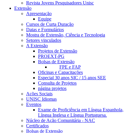
Revista Jovens Pesquisadores Unisc
Extensão
Apresentação
Equipe
Cursos de Curta Duração
Datas e Formulários
Mostra de Extensão, Ciência e Tecnologia
Setores vinculados
A Extensão
Projetos de Extensão
PROEXT-PG
Bolsas de Extensão
FPE e FAP
Oficinas e Capacitações
Especial 30 anos SIC / 15 anos SEE
Consulta de Projetos
página projetos
Ações Sociais
UNISC Idiomas
Eventos
Exame de Proficiência em Língua Espanhola,
Língua Inglesa e Língua Portuguesa.
Núcleo de Ação Comunitária - NAC
Certificados
Bolsas de Extensão