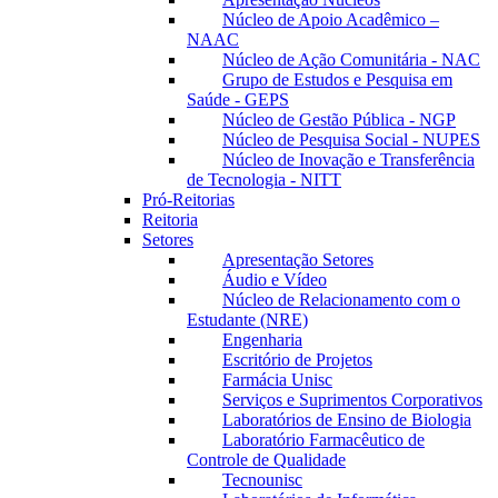
Núcleo de Apoio Acadêmico –
NAAC
Núcleo de Ação Comunitária - NAC
Grupo de Estudos e Pesquisa em
Saúde - GEPS
Núcleo de Gestão Pública - NGP
Núcleo de Pesquisa Social - NUPES
Núcleo de Inovação e Transferência
de Tecnologia - NITT
Pró-Reitorias
Reitoria
Setores
Apresentação Setores
Áudio e Vídeo
Núcleo de Relacionamento com o
Estudante (NRE)
Engenharia
Escritório de Projetos
Farmácia Unisc
Serviços e Suprimentos Corporativos
Laboratórios de Ensino de Biologia
Laboratório Farmacêutico de
Controle de Qualidade
Tecnounisc