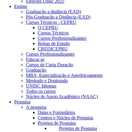
Eleições Unisc 2025
Ensino
Graduação a distância (EAD)
Pós-Graduação a Distância (EAD)
Cursos Técnicos - CEPRU
O CEPRU
Cursos Técnicos
Cursos Profissionalizantes
Bolsas de Estudo
CREDICEPRU
Cursos Profissionalizantes
Educar-se
Cursos de Curta Duração
Graduação
MBA, Especialização e Aperfeiçoamento
Mestrado e Doutorado
UNISC Idiomas
Todos os cursos
Núcleo de Apoio Acadêmico (NAAC)
Pesquisa
A pesquisa
Datas e Formulários
Centros e Núcleo de Pesquisa
Projetos de Pesquisa
Projetos de Pesquisa