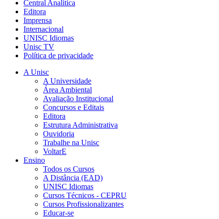
Central Analítica
Editora
Imprensa
Internacional
UNISC Idiomas
Unisc TV
Política de privacidade
A Unisc
A Universidade
Área Ambiental
Avaliação Institucional
Concursos e Editais
Editora
Estrutura Administrativa
Ouvidoria
Trabalhe na Unisc
VoltarE
Ensino
Todos os Cursos
A Distância (EAD)
UNISC Idiomas
Cursos Técnicos - CEPRU
Cursos Profissionalizantes
Educar-se