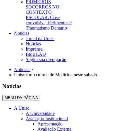
PRIMEIROS
SOCORROS NO
CONTEXTO
ESCOLAR: Crise
convulsiva, Ferimentos e
Traumatismo Dentário
Notícias
Jornal da Unisc
Notícias
Imprensa
Blog EAD
Sugira sua divulgação
Notícias
>
Unisc forma turma de Medicina neste sábado
Notícias
MENU DA PÁGINA
A Unisc
A Universidade
Avaliação Institucional
Apresentação
Avaliação Externa