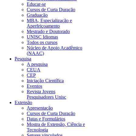
Educar-se
Cursos de Curta Duração
Graduação
MBA, Especialização e
Aperfeiçoamento
Mestrado e Doutorado
UNISC Idiomas
Todos os cursos
Núcleo de Apoio Acadêmico
(NAAC)
Pesquisa
A pesquisa
CEUA
CEP
Iniciação Científica
Eventos
Revista Jovens
Pesquisadores Unisc
Extensão
Apresentação
Cursos de Curta Duração
Datas e Formulários
Mostra de Extensão, Ciência e
Tecnologia
Setores vinculados