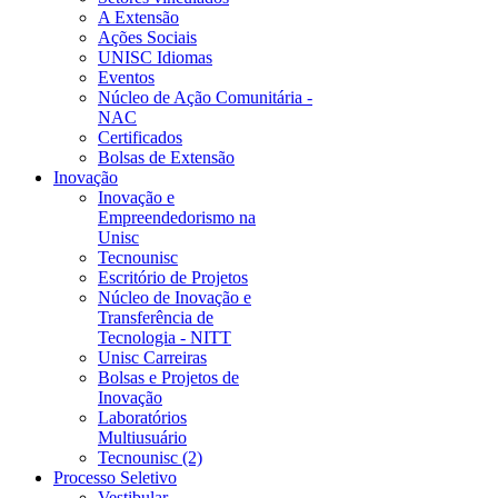
A Extensão
Ações Sociais
UNISC Idiomas
Eventos
Núcleo de Ação Comunitária -
NAC
Certificados
Bolsas de Extensão
Inovação
Inovação e
Empreendedorismo na
Unisc
Tecnounisc
Escritório de Projetos
Núcleo de Inovação e
Transferência de
Tecnologia - NITT
Unisc Carreiras
Bolsas e Projetos de
Inovação
Laboratórios
Multiusuário
Tecnounisc (2)
Processo Seletivo
Vestibular