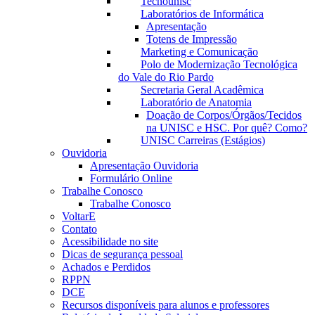
Tecnounisc
Laboratórios de Informática
Apresentação
Totens de Impressão
Marketing e Comunicação
Polo de Modernização Tecnológica
do Vale do Rio Pardo
Secretaria Geral Acadêmica
Laboratório de Anatomia
Doação de Corpos/Órgãos/Tecidos
na UNISC e HSC. Por quê? Como?
UNISC Carreiras (Estágios)
Ouvidoria
Apresentação Ouvidoria
Formulário Online
Trabalhe Conosco
Trabalhe Conosco
VoltarE
Contato
Acessibilidade no site
Dicas de segurança pessoal
Achados e Perdidos
RPPN
DCE
Recursos disponíveis para alunos e professores