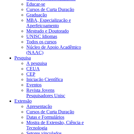
Educar-se
Cursos de Curta Duração
Graduação
MBA, Especialização e
Aperfeiçoamento
Mestrado e Doutorado
UNISC Idiomas
Todos os cursos
Núcleo de Apoio Acadêmico
(NAAC)
Pesquisa
A pesquisa
CEUA
CEP
Iniciação Científica
Eventos
Revista Jovens
Pesquisadores Unisc
Extensão
Apresentação
Cursos de Curta Duração
Datas e Formulários
Mostra de Extensão, Ciência e
Tecnologia
Setores vinculados