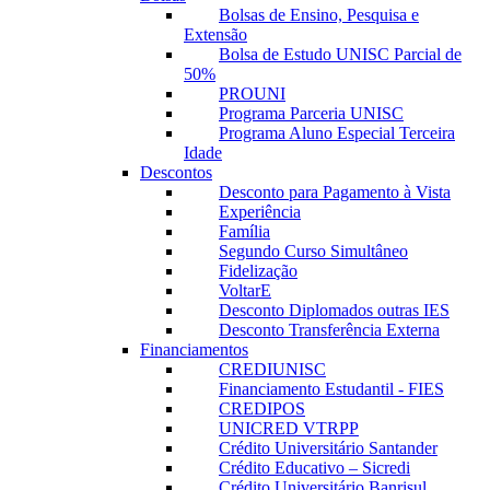
Bolsas de Ensino, Pesquisa e
Extensão
Bolsa de Estudo UNISC Parcial de
50%
PROUNI
Programa Parceria UNISC
Programa Aluno Especial Terceira
Idade
Descontos
Desconto para Pagamento à Vista
Experiência
Família
Segundo Curso Simultâneo
Fidelização
VoltarE
Desconto Diplomados outras IES
Desconto Transferência Externa
Financiamentos
CREDIUNISC
Financiamento Estudantil - FIES
CREDIPOS
UNICRED VTRPP
Crédito Universitário Santander
Crédito Educativo – Sicredi
Crédito Universitário Banrisul