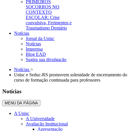
PRIMEIROS
SOCORROS NO
CONTEXTO
ESCOLAR: Crise
convulsiva, Ferimentos e
Traumatismo Dentário
Notícias
Jornal da Unisc
Notícias
Imprensa
Blog EAD
Sugira sua divulgação
Notícias
>
Unisc e Seduc-RS promovem solenidade de encerramento do
curso de formação continuada para professores
Notícias
MENU DA PÁGINA
A Unisc
A Universidade
Avaliação Institucional
Apresentação