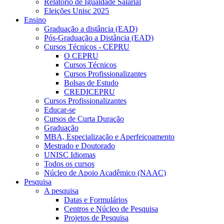
Relatório de Igualdade Salarial
Eleições Unisc 2025
Ensino
Graduação a distância (EAD)
Pós-Graduação a Distância (EAD)
Cursos Técnicos - CEPRU
O CEPRU
Cursos Técnicos
Cursos Profissionalizantes
Bolsas de Estudo
CREDICEPRU
Cursos Profissionalizantes
Educar-se
Cursos de Curta Duração
Graduação
MBA, Especialização e Aperfeiçoamento
Mestrado e Doutorado
UNISC Idiomas
Todos os cursos
Núcleo de Apoio Acadêmico (NAAC)
Pesquisa
A pesquisa
Datas e Formulários
Centros e Núcleo de Pesquisa
Projetos de Pesquisa