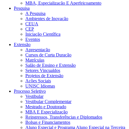
MBA, Especialização E Aperfeiçoamento
Pesquisa
A Pesquisa
Ambientes de Inovação
CEUA
CEP
Iniciação Científica
Eventos
Extensão
Apresentação
Cursos de Curta Duração
Matrículas
Salão de Ensino e Extensão
Setores Vincualdos
Projetos de Extensão
Ações Sociais
UNISC Idiomas
Processo Seletivo
Vestibular
Vestibular Complementar
Mestrado e Doutorado
MBA E Especialização
Reingressos, Transferências e Diplomados
Bolsas e Financiamentos
Aluno Especial e Programa Aluno Especial na Terceira