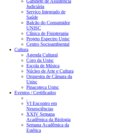
Gabinete de Assistência
Judiciária
Serviço Integrado de
Saúde
Balcão do Consumidor
UNISC
Clínica de Fisioterapia
Projeto Espectro Unisc
Centro Socioambiental
Cultura
Agenda Cultural
Coro da Unisc
Escola de Música
Núcleo de Arte e Cultura
Orquestra de Câmara da
Unisc
Pinacoteca Unisc
Eventos / Certificados
VI Encontro em
Neurociências
XXIV Semana
Acadêmica da Biologia
Semana Acadêmica da
Estética