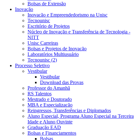
Bolsas de Extensão
Inovação
Inovação e Empreendedorismo na Unisc
Tecnounisc
Escritório de Projetos
Núcleo de Inovação e Transferência de Tecnologia -
NITT
Unisc Carreiras
Bolsas e Projetos de Inovação
Laboratórios Multiusuário
Tecnounisc (2)
Processo Seletivo
Vestibular
Vestibular
Download das Provas
Professor do Amanhã
RS Talentos
Mestrado e Doutorado
MBA e Especialização
Reingressos, Transferências e Diplomados
Aluno Especial, Programa Aluno Especial na Terceira
Idade e Aluno Ouvinte
Graduação EAD
Bolsas e Financiamentos
Bolsas