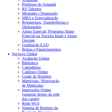
Professor do Amanhã
RS Talentos
Mestrado e Doutorado
MBA e Especialização
Reingressos, Transferências e
Diplomados
Aluno Especial, Programa Aluno
Especial na Terceira Idade e Aluno
Ouvinte
Graduação EAD
Bolsas e Financiamentos
Serviços Online
Avaliação Online
Biblioteca
Calendários
Catálogo Online
Grade de Horários
Matriculas / Renovação
de Matriculas
Impressões Online
(somente dentro da rede
dos campi)
Rede Wi-fi
Sistema de Registro da