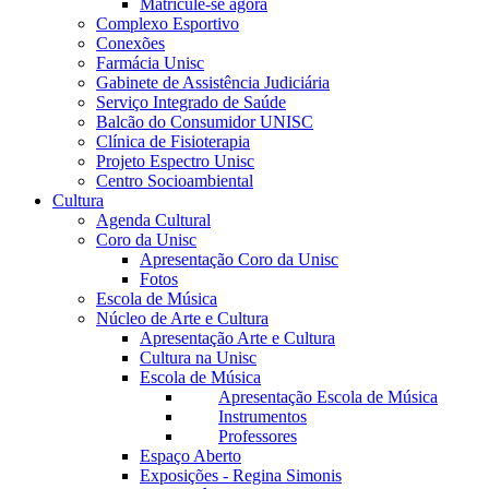
Matricule-se agora
Complexo Esportivo
Conexões
Farmácia Unisc
Gabinete de Assistência Judiciária
Serviço Integrado de Saúde
Balcão do Consumidor UNISC
Clínica de Fisioterapia
Projeto Espectro Unisc
Centro Socioambiental
Cultura
Agenda Cultural
Coro da Unisc
Apresentação Coro da Unisc
Fotos
Escola de Música
Núcleo de Arte e Cultura
Apresentação Arte e Cultura
Cultura na Unisc
Escola de Música
Apresentação Escola de Música
Instrumentos
Professores
Espaço Aberto
Exposições - Regina Simonis