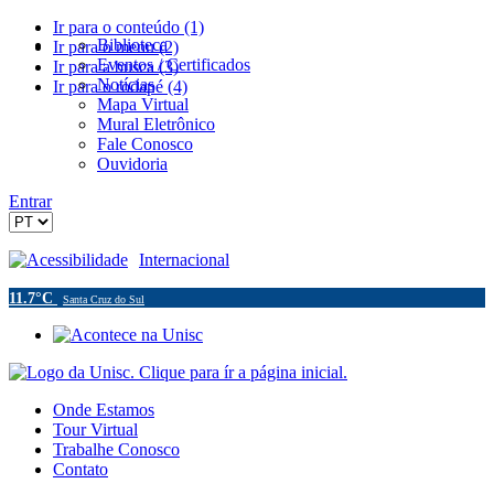
Ir para o conteúdo (1)
Biblioteca
Ir para o menu (2)
Eventos / Certificados
Ir para a busca (3)
Notícias
Ir para o rodapé (4)
Mapa Virtual
Mural Eletrônico
Fale Conosco
Ouvidoria
Entrar
Acessibilidade
Internacional
11.7°C
Santa Cruz do Sul
Onde Estamos
Tour Virtual
Trabalhe Conosco
Contato