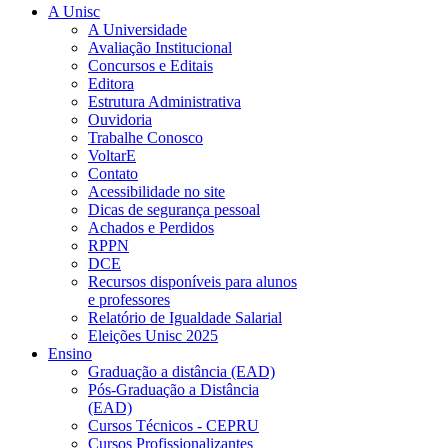
A Unisc
A Universidade
Avaliação Institucional
Concursos e Editais
Editora
Estrutura Administrativa
Ouvidoria
Trabalhe Conosco
VoltarE
Contato
Acessibilidade no site
Dicas de segurança pessoal
Achados e Perdidos
RPPN
DCE
Recursos disponíveis para alunos
e professores
Relatório de Igualdade Salarial
Eleições Unisc 2025
Ensino
Graduação a distância (EAD)
Pós-Graduação a Distância
(EAD)
Cursos Técnicos - CEPRU
Cursos Profissionalizantes