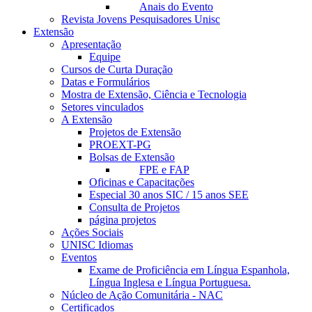
Anais do Evento
Revista Jovens Pesquisadores Unisc
Extensão
Apresentação
Equipe
Cursos de Curta Duração
Datas e Formulários
Mostra de Extensão, Ciência e Tecnologia
Setores vinculados
A Extensão
Projetos de Extensão
PROEXT-PG
Bolsas de Extensão
FPE e FAP
Oficinas e Capacitações
Especial 30 anos SIC / 15 anos SEE
Consulta de Projetos
página projetos
Ações Sociais
UNISC Idiomas
Eventos
Exame de Proficiência em Língua Espanhola,
Língua Inglesa e Língua Portuguesa.
Núcleo de Ação Comunitária - NAC
Certificados