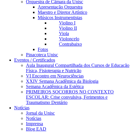
Orquestra de Câmara da Unisc
Apresentação Orquestra
Maestro e Diretor Artístico
Músicos Instrumentistas
Violino I
Violino II
Viola
Violoncelo
Contrabaixo
Fotos
Pinacoteca Unisc
Eventos / Certificados
Aula Inaugural Compartilhada dos Cursos de Educação
Física, Fisioterapia e Nutrição
VI Encontro em Neurociências
XXIV Semana Acadêmica da Biologia
Semana Acadêmica da Estética
PRIMEIROS SOCORROS NO CONTEXTO
ESCOLAR: Crise convulsiva, Ferimentos e
Traumatismo Dentário
Notícias
Jornal da Unisc
Notícias
Imprensa
Blog EAD