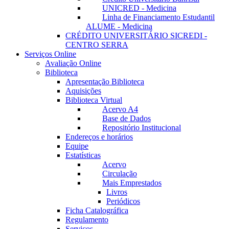
UNICRED - Medicina
Linha de Financiamento Estudantil
ALUME - Medicina
CRÉDITO UNIVERSITÁRIO SICREDI -
CENTRO SERRA
Serviços Online
Avaliação Online
Biblioteca
Apresentação Biblioteca
Aquisições
Biblioteca Virtual
Acervo A4
Base de Dados
Repositório Institucional
Endereços e horários
Equipe
Estatísticas
Acervo
Circulação
Mais Emprestados
Livros
Periódicos
Ficha Catalográfica
Regulamento
Serviços