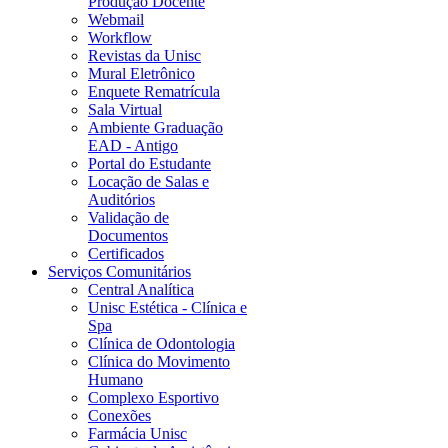
Produção Docente
Webmail
Workflow
Revistas da Unisc
Mural Eletrônico
Enquete Rematrícula
Sala Virtual
Ambiente Graduação
EAD - Antigo
Portal do Estudante
Locação de Salas e
Auditórios
Validação de
Documentos
Certificados
Serviços Comunitários
Central Analítica
Unisc Estética - Clínica e
Spa
Clínica de Odontologia
Clínica do Movimento
Humano
Complexo Esportivo
Conexões
Farmácia Unisc