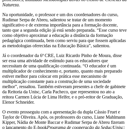
Natureza.
Na oportunidade, o professor e um dos coordenadores do curso,
Rudimar Serpa de Abreu, salientou se tratar de um momento
significativo e de extrema importância para a formação docente,
tanto que a segunda edição já está sendo preparada. “Esse curso teve
como objetivo aproximar a educação a distância da formação
pedagógica continuada, bem como serviu para que fossem aplicadas
as metodologias oferecidas na Educação Básica”, salientou.
Já o coordenador da 6ª CRE, Luiz Ricardo Pinho de Moura, disse
ser essa uma atividade de estímulo para os educadores que
necessitam de uma qualificação continuada. “O educador é um
multiplicador de conhecimento e, portanto, quanto mais preparado
estiver melhor para colocar em prática esse mecanismo de
multiplicação constante para a construção de uma sociedade
melhor”, ressaltou. Também estiveram presentes a chefe de gabinete
da Reitoria da Unisc, Carla Pacheco, que representou no ato a
reitora Carmen Lúcia de Lima Helfer, e o pró-reitor de Graduação,
Elenor Schneider.
O evento prosseguiu com a apresentação da dupla Cássio Fruet e
Taylor de Oliveira. Após, os professores do curso, Liane Mahlmann
Kipper, Nádia de Monte Baccar e Rudimar Serpa de Abreu fizeram
o lançamento do E-book
Programa de cooperação da Seduc/Unisc: