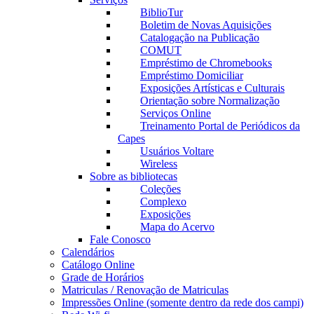
BiblioTur
Boletim de Novas Aquisições
Catalogação na Publicação
COMUT
Empréstimo de Chromebooks
Empréstimo Domiciliar
Exposições Artísticas e Culturais
Orientação sobre Normalização
Serviços Online
Treinamento Portal de Periódicos da
Capes
Usuários Voltare
Wireless
Sobre as bibliotecas
Coleções
Complexo
Exposições
Mapa do Acervo
Fale Conosco
Calendários
Catálogo Online
Grade de Horários
Matriculas / Renovação de Matriculas
Impressões Online (somente dentro da rede dos campi)