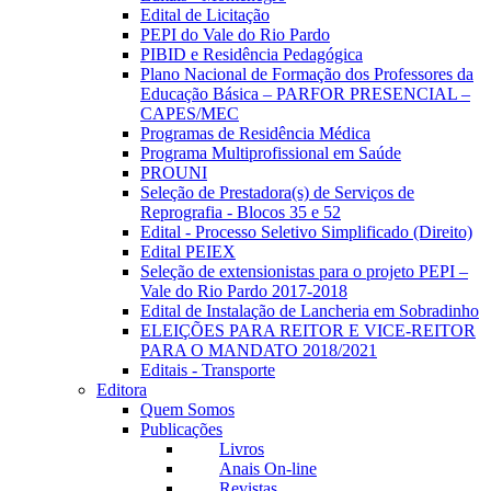
Edital de Licitação
PEPI do Vale do Rio Pardo
PIBID e Residência Pedagógica
Plano Nacional de Formação dos Professores da
Educação Básica – PARFOR PRESENCIAL –
CAPES/MEC
Programas de Residência Médica
Programa Multiprofissional em Saúde
PROUNI
Seleção de Prestadora(s) de Serviços de
Reprografia - Blocos 35 e 52
Edital - Processo Seletivo Simplificado (Direito)
Edital PEIEX
Seleção de extensionistas para o projeto PEPI –
Vale do Rio Pardo 2017-2018
Edital de Instalação de Lancheria em Sobradinho
ELEIÇÕES PARA REITOR E VICE-REITOR
PARA O MANDATO 2018/2021
Editais - Transporte
Editora
Quem Somos
Publicações
Livros
Anais On-line
Revistas