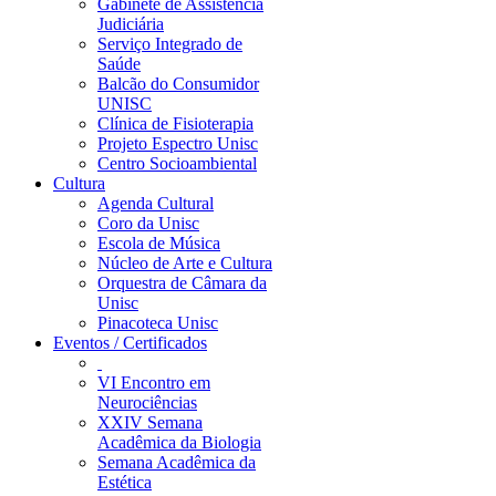
Gabinete de Assistência
Judiciária
Serviço Integrado de
Saúde
Balcão do Consumidor
UNISC
Clínica de Fisioterapia
Projeto Espectro Unisc
Centro Socioambiental
Cultura
Agenda Cultural
Coro da Unisc
Escola de Música
Núcleo de Arte e Cultura
Orquestra de Câmara da
Unisc
Pinacoteca Unisc
Eventos / Certificados
VI Encontro em
Neurociências
XXIV Semana
Acadêmica da Biologia
Semana Acadêmica da
Estética