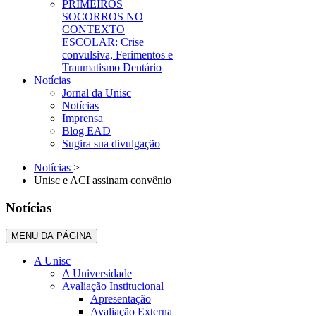
PRIMEIROS
SOCORROS NO
CONTEXTO
ESCOLAR: Crise
convulsiva, Ferimentos e
Traumatismo Dentário
Notícias
Jornal da Unisc
Notícias
Imprensa
Blog EAD
Sugira sua divulgação
Notícias
>
Unisc e ACI assinam convênio
Notícias
MENU DA PÁGINA
A Unisc
A Universidade
Avaliação Institucional
Apresentação
Avaliação Externa