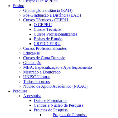
Eleições Unisc 2025
Ensino
Graduação a distância (EAD)
Pós-Graduação a Distância (EAD)
Cursos Técnicos - CEPRU
O CEPRU
Cursos Técnicos
Cursos Profissionalizantes
Bolsas de Estudo
CREDICEPRU
Cursos Profissionalizantes
Educar-se
Cursos de Curta Duração
Graduação
MBA, Especialização e Aperfeiçoamento
Mestrado e Doutorado
UNISC Idiomas
Todos os cursos
Núcleo de Apoio Acadêmico (NAAC)
Pesquisa
A pesquisa
Datas e Formulários
Centros e Núcleo de Pesquisa
Projetos de Pesquisa
Projetos de Pesquisa