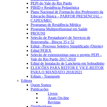
PEPI do Vale do Rio Pardo
PIBID e Residência Pedagógica
Plano Nacional de Formação dos Professores da
Educação Básica – PARFOR PRESENCIAL –
CAPES/MEC
Programas de Residência Médica
Programa Multiprofissional em Saúde
PROUNI
Seleção de Prestadora(s) de Serviços de
Reprografia - Blocos 35 e 52
Edital - Processo Seletivo Simplificado (Direito)
Edital PEIEX
Seleção de extensionistas para o projeto PEPI –
Vale do Rio Pardo 2017-2018
Edital de Instalação de Lancheria em Sobradinho
ELEIÇÕES PARA REITOR E VICE-REITOR
PARA O MANDATO 2018/2021
Editais - Transporte
Editora
Quem Somos
Publicações
Livros
Anais On-line
Revistas
Distribuidores