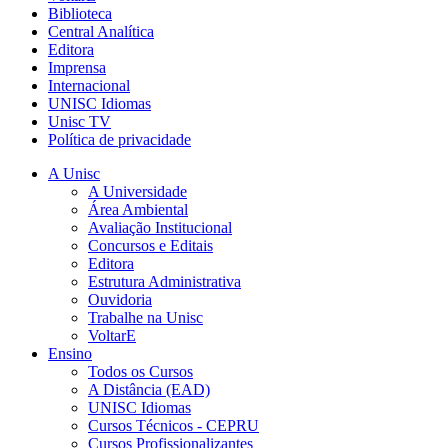
Biblioteca
Central Analítica
Editora
Imprensa
Internacional
UNISC Idiomas
Unisc TV
Política de privacidade
A Unisc
A Universidade
Área Ambiental
Avaliação Institucional
Concursos e Editais
Editora
Estrutura Administrativa
Ouvidoria
Trabalhe na Unisc
VoltarE
Ensino
Todos os Cursos
A Distância (EAD)
UNISC Idiomas
Cursos Técnicos - CEPRU
Cursos Profissionalizantes