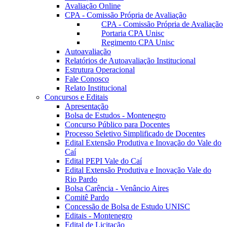
Avaliação Online
CPA - Comissão Própria de Avaliação
CPA - Comissão Própria de Avaliação
Portaria CPA Unisc
Regimento CPA Unisc
Autoavaliação
Relatórios de Autoavaliação Institucional
Estrutura Operacional
Fale Conosco
Relato Institucional
Concursos e Editais
Apresentação
Bolsa de Estudos - Montenegro
Concurso Público para Docentes
Processo Seletivo Simplificado de Docentes
Edital Extensão Produtiva e Inovação do Vale do
Caí
Edital PEPI Vale do Caí
Edital Extensão Produtiva e Inovação Vale do
Rio Pardo
Bolsa Carência - Venâncio Aires
Comitê Pardo
Concessão de Bolsa de Estudo UNISC
Editais - Montenegro
Edital de Licitação