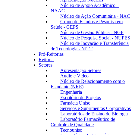
Núcleo de Apoio Acadêmico –
NAAC
Núcleo de Ação Comunitária - NAC
Grupo de Estudos e Pesquisa em
Saúde - GEPS
Núcleo de Gestão Pública - NGP
Núcleo de Pesquisa Social - NUPES
Núcleo de Inovação e Transferência
de Tecnologia - NITT
Pró-Reitorias
Reitoria
Setores
Apresentação Setores
Áudio e Vídeo
Núcleo de Relacionamento com o
Estudante (NRE)
Engenharia
Escritório de Projetos
Farmácia Unisc
Serviços e Suprimentos Corporativos
Laboratórios de Ensino de Biologia
Laboratório Farmacêutico de
Controle de Qualidade
Tecnounisc