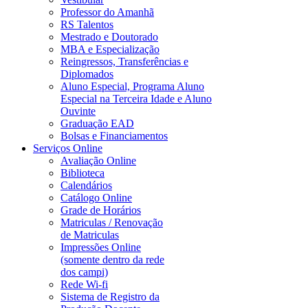
Professor do Amanhã
RS Talentos
Mestrado e Doutorado
MBA e Especialização
Reingressos, Transferências e
Diplomados
Aluno Especial, Programa Aluno
Especial na Terceira Idade e Aluno
Ouvinte
Graduação EAD
Bolsas e Financiamentos
Serviços Online
Avaliação Online
Biblioteca
Calendários
Catálogo Online
Grade de Horários
Matriculas / Renovação
de Matriculas
Impressões Online
(somente dentro da rede
dos campi)
Rede Wi-fi
Sistema de Registro da