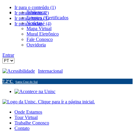
Ir para o conteúdo (1)
Biblioteca
Ir para o menu (2)
Eventos / Certificados
Ir para a busca (3)
Notícias
Ir para o rodapé (4)
Mapa Virtual
Mural Eletrônico
Fale Conosco
Ouvidoria
Entrar
Acessibilidade
Internacional
7.2°C
Santa Cruz do Sul
Onde Estamos
Tour Virtual
Trabalhe Conosco
Contato