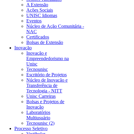
A Extensão
Ações Sociais
UNISC Idiomas
Eventos
Núcleo de Ação Comunitária -
NAC
Certificados
Bolsas de Extensão
Inovação
Inovação e
Empreendedorismo na
Unisc
Tecnounisc
Escritório de Projetos
Núcleo de Inovação e
Transferência de
Tecnologia - NITT
Unisc Carreiras
Bolsas e Projetos de
Inovação
Laboratórios
Multiusuário
Tecnounisc (2)
Processo Seletivo
Vestibular