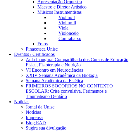
Apresentação Orquestra
Maestro e Diretor Artístico
Músicos Instrumentistas
Violino I
Violino II
Viola
Violoncelo
Contrabaixo
Fotos
Pinacoteca Unisc
Eventos / Certificados
Aula Inaugural Compartilhada dos Cursos de Educação
Física, Fisioterapia e Nutrição
VI Encontro em Neurociências
XXIV Semana Acadêmica da Biologia
Semana Acadêmica da Estética
PRIMEIROS SOCORROS NO CONTEXTO
ESCOLAR: Crise convulsiva, Ferimentos e
Traumatismo Dentário
Notícias
Jornal da Unisc
Notícias
Imprensa
Blog EAD
Sugira sua divulgação