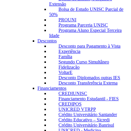
Extensão
Bolsa de Estudo UNISC Parcial de
50%
PROUNI
Programa Parceria UNISC
Programa Aluno Especial Terceira
Idade
Descontos
Desconto para Pagamento à Vista
Experiência
Família
Segundo Curso Simultâneo
Fidelização
VoltarE
Desconto Diplomados outras IES
Desconto Transferência Externa
Financiamentos
CREDIUNISC
Financiamento Estudantil - FIES
CREDIPOS
UNICRED VTRPP
Crédito Universitário Santander
Crédito Educativo – Sicredi
Crédito Universitário Banrisul
UNICRED - Medicina