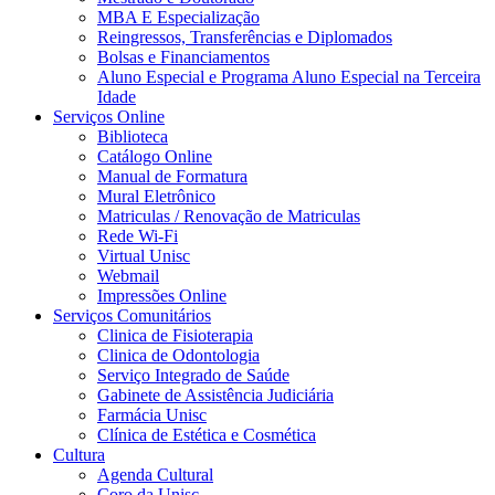
MBA E Especialização
Reingressos, Transferências e Diplomados
Bolsas e Financiamentos
Aluno Especial e Programa Aluno Especial na Terceira
Idade
Serviços Online
Biblioteca
Catálogo Online
Manual de Formatura
Mural Eletrônico
Matriculas / Renovação de Matriculas
Rede Wi-Fi
Virtual Unisc
Webmail
Impressões Online
Serviços Comunitários
Clinica de Fisioterapia
Clinica de Odontologia
Serviço Integrado de Saúde
Gabinete de Assistência Judiciária
Farmácia Unisc
Clínica de Estética e Cosmética
Cultura
Agenda Cultural
Coro da Unisc