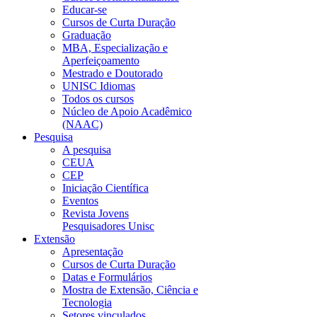
Educar-se
Cursos de Curta Duração
Graduação
MBA, Especialização e
Aperfeiçoamento
Mestrado e Doutorado
UNISC Idiomas
Todos os cursos
Núcleo de Apoio Acadêmico
(NAAC)
Pesquisa
A pesquisa
CEUA
CEP
Iniciação Científica
Eventos
Revista Jovens
Pesquisadores Unisc
Extensão
Apresentação
Cursos de Curta Duração
Datas e Formulários
Mostra de Extensão, Ciência e
Tecnologia
Setores vinculados