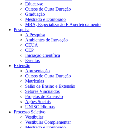
Educar-se
Cursos de Curta Duração
Graduação
Mestrado e Doutorado
MBA, Especialização E Aperfeiçoamento
Pesquisa
A Pesquisa
Ambientes de Inovação
CEUA
CEP
Iniciação Científica
Eventos
Extensão
Apresentação
Cursos de Curta Duração
Matrículas
Salão de Ensino e Extensão
Setores Vincualdos
Projetos de Extensão
Ações Sociais
UNISC Idiomas
Processo Seletivo
Vestibular
Vestibular Complementar
Mestrado e Doutorado