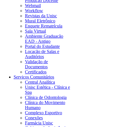
Produção Docente
Webmail
Workflow
Revistas da Unisc
Mural Eletrônico
Enquete Rematrícula
Sala Virtual
Ambiente Graduação
EAD - Antigo
Portal do Estudante
Locação de Salas e
Auditórios
Validação de
Documentos
Certificados
Serviços Comunitários
Central Analítica
Unisc Estética - Clínica e
Spa
Clínica de Odontologia
Clínica do Movimento
Humano
Complexo Esportivo
Conexões
Farmácia Unisc