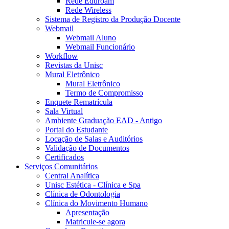
Rede Eduroam
Rede Wireless
Sistema de Registro da Produção Docente
Webmail
Webmail Aluno
Webmail Funcionário
Workflow
Revistas da Unisc
Mural Eletrônico
Mural Eletrônico
Termo de Compromisso
Enquete Rematrícula
Sala Virtual
Ambiente Graduação EAD - Antigo
Portal do Estudante
Locação de Salas e Auditórios
Validação de Documentos
Certificados
Serviços Comunitários
Central Analítica
Unisc Estética - Clínica e Spa
Clínica de Odontologia
Clínica do Movimento Humano
Apresentação
Matricule-se agora