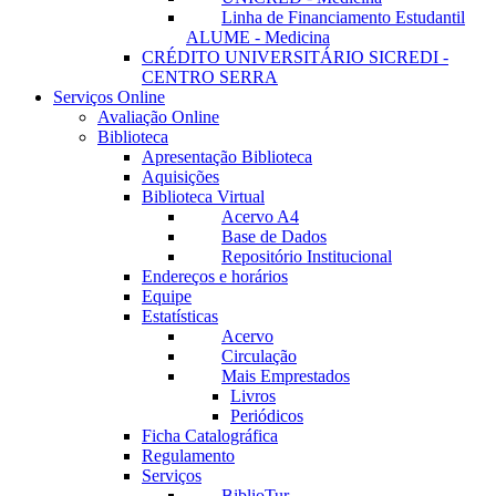
Linha de Financiamento Estudantil
ALUME - Medicina
CRÉDITO UNIVERSITÁRIO SICREDI -
CENTRO SERRA
Serviços Online
Avaliação Online
Biblioteca
Apresentação Biblioteca
Aquisições
Biblioteca Virtual
Acervo A4
Base de Dados
Repositório Institucional
Endereços e horários
Equipe
Estatísticas
Acervo
Circulação
Mais Emprestados
Livros
Periódicos
Ficha Catalográfica
Regulamento
Serviços
BiblioTur