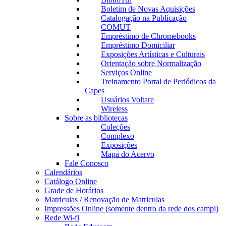
Boletim de Novas Aquisições
Catalogação na Publicação
COMUT
Empréstimo de Chromebooks
Empréstimo Domiciliar
Exposições Artísticas e Culturais
Orientação sobre Normalização
Serviços Online
Treinamento Portal de Periódicos da
Capes
Usuários Voltare
Wireless
Sobre as bibliotecas
Coleções
Complexo
Exposições
Mapa do Acervo
Fale Conosco
Calendários
Catálogo Online
Grade de Horários
Matriculas / Renovação de Matriculas
Impressões Online (somente dentro da rede dos campi)
Rede Wi-fi