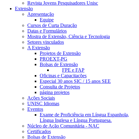
Revista Jovens Pesquisadores Unisc
Extensão
Apresentação
Equipe
Cursos de Curta Duração
Datas e Formulários
Mostra de Extensão, Ciência e Tecnologia
Setores vinculados
A Extensão
Projetos de Extensão
PROEXT-PG
Bolsas de Extensão
FPE e FAP
Oficinas e Capacitações
Especial 30 anos SIC / 15 anos SEE
Consulta de Projetos
página projetos
Ações Sociais
UNISC Idiomas
Eventos
Exame de Proficiência em Língua Espanhola,
Língua Inglesa e Língua Portuguesa.
Núcleo de Ação Comunitária - NAC
Certificados
Bolsas de Extensão