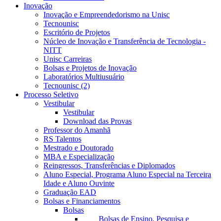
Inovação
Inovação e Empreendedorismo na Unisc
Tecnounisc
Escritório de Projetos
Núcleo de Inovação e Transferência de Tecnologia -
NITT
Unisc Carreiras
Bolsas e Projetos de Inovação
Laboratórios Multiusuário
Tecnounisc (2)
Processo Seletivo
Vestibular
Vestibular
Download das Provas
Professor do Amanhã
RS Talentos
Mestrado e Doutorado
MBA e Especialização
Reingressos, Transferências e Diplomados
Aluno Especial, Programa Aluno Especial na Terceira
Idade e Aluno Ouvinte
Graduação EAD
Bolsas e Financiamentos
Bolsas
Bolsas de Ensino, Pesquisa e