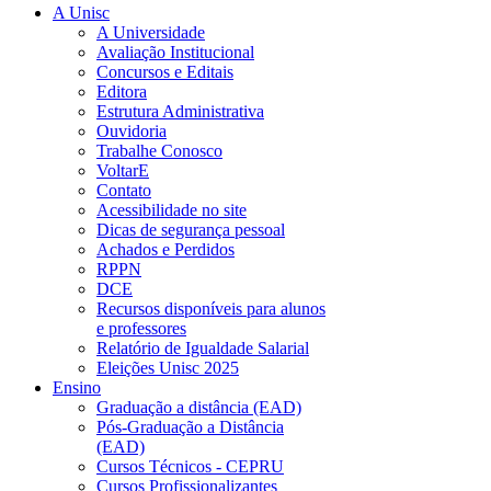
A Unisc
A Universidade
Avaliação Institucional
Concursos e Editais
Editora
Estrutura Administrativa
Ouvidoria
Trabalhe Conosco
VoltarE
Contato
Acessibilidade no site
Dicas de segurança pessoal
Achados e Perdidos
RPPN
DCE
Recursos disponíveis para alunos
e professores
Relatório de Igualdade Salarial
Eleições Unisc 2025
Ensino
Graduação a distância (EAD)
Pós-Graduação a Distância
(EAD)
Cursos Técnicos - CEPRU
Cursos Profissionalizantes