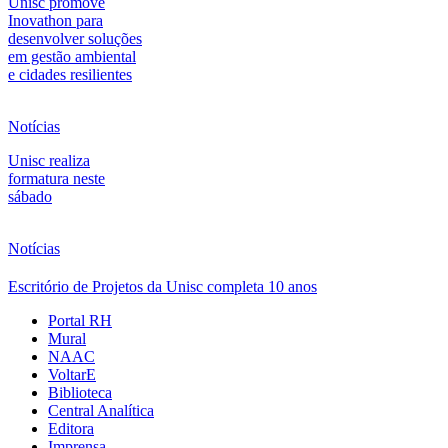
Unisc promove
Inovathon para
desenvolver soluções
em gestão ambiental
e cidades resilientes
Notícias
Unisc realiza
formatura neste
sábado
Notícias
Escritório de Projetos da Unisc completa 10 anos
Portal RH
Mural
NAAC
VoltarE
Biblioteca
Central Analítica
Editora
Imprensa