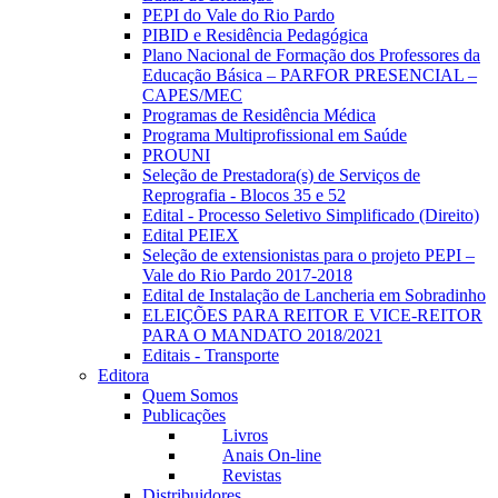
PEPI do Vale do Rio Pardo
PIBID e Residência Pedagógica
Plano Nacional de Formação dos Professores da
Educação Básica – PARFOR PRESENCIAL –
CAPES/MEC
Programas de Residência Médica
Programa Multiprofissional em Saúde
PROUNI
Seleção de Prestadora(s) de Serviços de
Reprografia - Blocos 35 e 52
Edital - Processo Seletivo Simplificado (Direito)
Edital PEIEX
Seleção de extensionistas para o projeto PEPI –
Vale do Rio Pardo 2017-2018
Edital de Instalação de Lancheria em Sobradinho
ELEIÇÕES PARA REITOR E VICE-REITOR
PARA O MANDATO 2018/2021
Editais - Transporte
Editora
Quem Somos
Publicações
Livros
Anais On-line
Revistas
Distribuidores