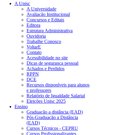
A Unisc
A Universidade
Avaliação Institucional
Concursos e Editais
Editora
Estrutura Administrativa
Ouvidoria
Trabalhe Conosco
VoltarE
Contato
Acessibilidade no site
Dicas de segurança pessoal
Achados e Perdidos
RPPN
DCE
Recursos disponíveis para alunos
e professores
Relatório de Igualdade Salarial
Eleições Unisc 2025
Ensino
Graduação a distância (EAD)
Pós-Graduação a Distância
(EAD)
Cursos Técnicos - CEPRU
Cursos Profissionalizantes