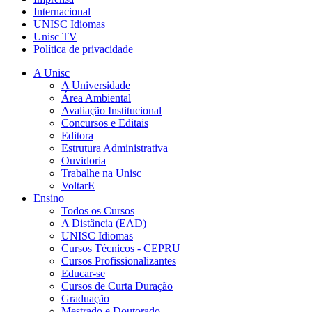
Internacional
UNISC Idiomas
Unisc TV
Política de privacidade
A Unisc
A Universidade
Área Ambiental
Avaliação Institucional
Concursos e Editais
Editora
Estrutura Administrativa
Ouvidoria
Trabalhe na Unisc
VoltarE
Ensino
Todos os Cursos
A Distância (EAD)
UNISC Idiomas
Cursos Técnicos - CEPRU
Cursos Profissionalizantes
Educar-se
Cursos de Curta Duração
Graduação
Mestrado e Doutorado