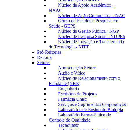
Núcleo de Apoio Acadêmico –
NAAC
Núcleo de Ação Comunitária - NAC
Grupo de Estudos e Pesquisa em
Saúde - GEPS
Núcleo de Gestão Pública - NGP
Núcleo de Pesquisa Social - NUPES
Núcleo de Inovação e Transferência
de Tecnologia - NITT
Pró-Reitorias
Reitoria
Setores
Apresentação Setores
Áudio e Vídeo
Núcleo de Relacionamento com o
Estudante (NRE)
Engenharia
Escritório de Projetos
Farmácia Unisc
Serviços e Suprimentos Corporativos
Laboratórios de Ensino de Biologia
Laboratório Farmacêutico de
Controle de Qualidade
Tecnounisc