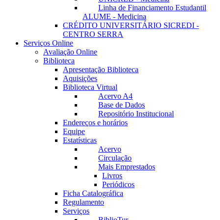
Linha de Financiamento Estudantil
ALUME - Medicina
CRÉDITO UNIVERSITÁRIO SICREDI -
CENTRO SERRA
Serviços Online
Avaliação Online
Biblioteca
Apresentação Biblioteca
Aquisições
Biblioteca Virtual
Acervo A4
Base de Dados
Repositório Institucional
Endereços e horários
Equipe
Estatísticas
Acervo
Circulação
Mais Emprestados
Livros
Periódicos
Ficha Catalográfica
Regulamento
Serviços
BiblioTur