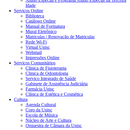
Aluno Especial e Programa Aluno Especial na Terceira
Idade
Serviços Online
Biblioteca
Catálogo Online
Manual de Formatura
Mural Eletrônico
Matriculas / Renovação de Matriculas
Rede Wi-Fi
Virtual Unisc
Webmail
Impressões Online
Serviços Comunitários
Clinica de Fisioterapia
Clinica de Odontologia
Serviço Integrado de Saúde
Gabinete de Assistência Judiciária
Farmácia Unisc
Clínica de Estética e Cosmética
Cultura
Agenda Cultural
Coro da Unisc
Escola de Música
Núcleo de Arte e Cultura
Orquestra de Câmara da Unisc