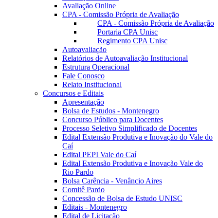
Avaliação Online
CPA - Comissão Própria de Avaliação
CPA - Comissão Própria de Avaliação
Portaria CPA Unisc
Regimento CPA Unisc
Autoavaliação
Relatórios de Autoavaliação Institucional
Estrutura Operacional
Fale Conosco
Relato Institucional
Concursos e Editais
Apresentação
Bolsa de Estudos - Montenegro
Concurso Público para Docentes
Processo Seletivo Simplificado de Docentes
Edital Extensão Produtiva e Inovação do Vale do
Caí
Edital PEPI Vale do Caí
Edital Extensão Produtiva e Inovação Vale do
Rio Pardo
Bolsa Carência - Venâncio Aires
Comitê Pardo
Concessão de Bolsa de Estudo UNISC
Editais - Montenegro
Edital de Licitação