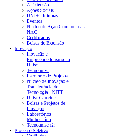
A Extensão
Ações Sociais
UNISC Idiomas
Eventos
Núcleo de Ação Comunitária -
NAC
Certificados
Bolsas de Extensão
Inovação
Inovação e
Empreendedorismo na
Unisc
Tecnounisc
Escritório de Projetos
Núcleo de Inovação e
Transferência de
Tecnologia - NITT
Unisc Carreiras
Bolsas e Projetos de
Inovação
Laboratórios
Multiusuário
Tecnounisc (2)
Processo Seletivo
Vestibular