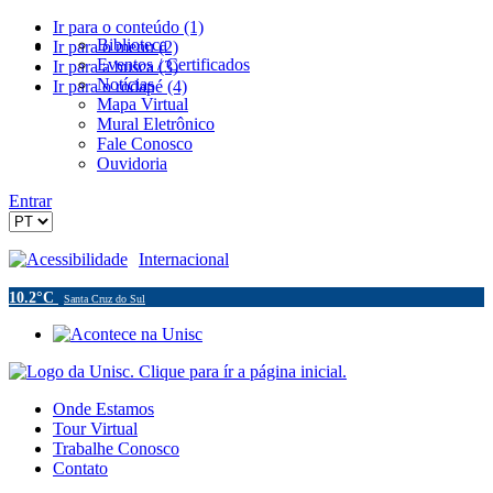
Ir para o conteúdo (1)
Biblioteca
Ir para o menu (2)
Eventos / Certificados
Ir para a busca (3)
Notícias
Ir para o rodapé (4)
Mapa Virtual
Mural Eletrônico
Fale Conosco
Ouvidoria
Entrar
Acessibilidade
Internacional
10.2°C
Santa Cruz do Sul
Onde Estamos
Tour Virtual
Trabalhe Conosco
Contato