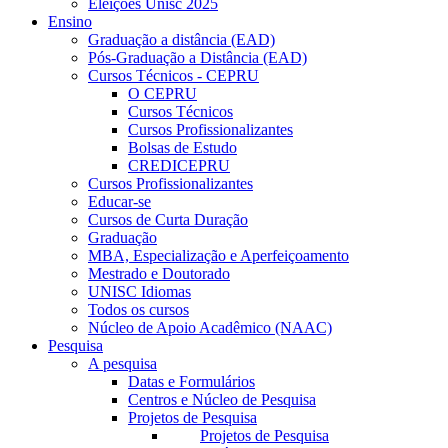
Eleições Unisc 2025
Ensino
Graduação a distância (EAD)
Pós-Graduação a Distância (EAD)
Cursos Técnicos - CEPRU
O CEPRU
Cursos Técnicos
Cursos Profissionalizantes
Bolsas de Estudo
CREDICEPRU
Cursos Profissionalizantes
Educar-se
Cursos de Curta Duração
Graduação
MBA, Especialização e Aperfeiçoamento
Mestrado e Doutorado
UNISC Idiomas
Todos os cursos
Núcleo de Apoio Acadêmico (NAAC)
Pesquisa
A pesquisa
Datas e Formulários
Centros e Núcleo de Pesquisa
Projetos de Pesquisa
Projetos de Pesquisa