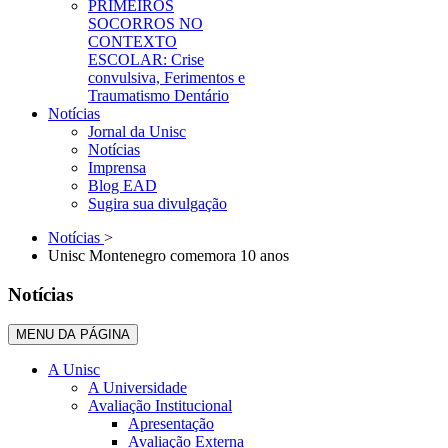
PRIMEIROS
SOCORROS NO
CONTEXTO
ESCOLAR: Crise
convulsiva, Ferimentos e
Traumatismo Dentário
Notícias
Jornal da Unisc
Notícias
Imprensa
Blog EAD
Sugira sua divulgação
Notícias
>
Unisc Montenegro comemora 10 anos
Notícias
MENU DA PÁGINA
A Unisc
A Universidade
Avaliação Institucional
Apresentação
Avaliação Externa