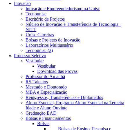
Inovação
Inovação e Empreendedorismo na Unisc
Tecnounisc
Escritório de Projetos
Núcleo de Inovação e Transferência de Tecnologia -
NITT
Unisc Carreiras
Bolsas e Projetos de Inovação
Laboratórios Multiusuário
Tecnounisc (2)
Processo Seletivo
Vestibular
Vestibular
Download das Provas
Professor do Amanhã
RS Talentos
Mestrado e Doutorado
MBA e Especialização
Reingressos, Transferências e Diplomados
Aluno Especial, Programa Aluno Especial na Terceira
Idade e Aluno Ouvinte
Graduação EAD
Bolsas e Financiamentos
Bolsas
Bolsas de Ensino, Pesquisa e