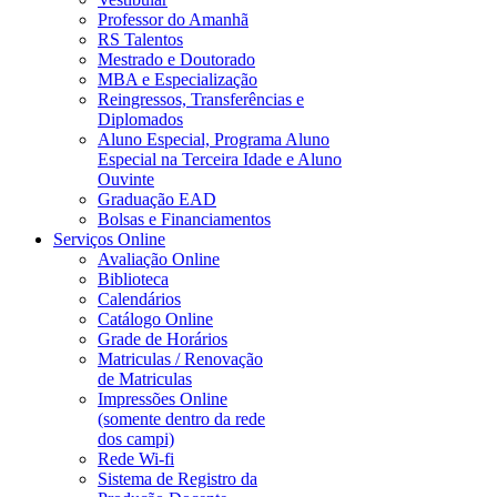
Professor do Amanhã
RS Talentos
Mestrado e Doutorado
MBA e Especialização
Reingressos, Transferências e
Diplomados
Aluno Especial, Programa Aluno
Especial na Terceira Idade e Aluno
Ouvinte
Graduação EAD
Bolsas e Financiamentos
Serviços Online
Avaliação Online
Biblioteca
Calendários
Catálogo Online
Grade de Horários
Matriculas / Renovação
de Matriculas
Impressões Online
(somente dentro da rede
dos campi)
Rede Wi-fi
Sistema de Registro da