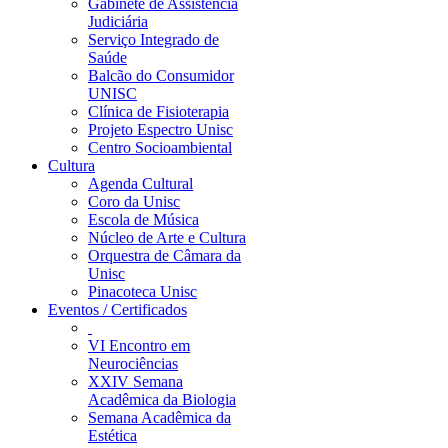
Gabinete de Assistência
Judiciária
Serviço Integrado de
Saúde
Balcão do Consumidor
UNISC
Clínica de Fisioterapia
Projeto Espectro Unisc
Centro Socioambiental
Cultura
Agenda Cultural
Coro da Unisc
Escola de Música
Núcleo de Arte e Cultura
Orquestra de Câmara da
Unisc
Pinacoteca Unisc
Eventos / Certificados
VI Encontro em
Neurociências
XXIV Semana
Acadêmica da Biologia
Semana Acadêmica da
Estética