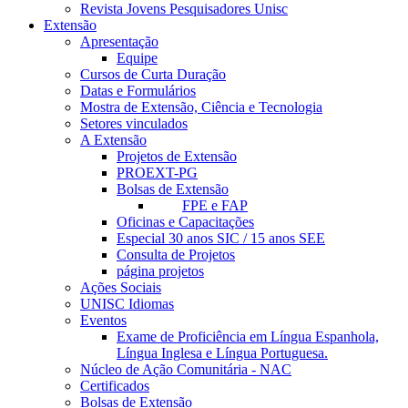
Revista Jovens Pesquisadores Unisc
Extensão
Apresentação
Equipe
Cursos de Curta Duração
Datas e Formulários
Mostra de Extensão, Ciência e Tecnologia
Setores vinculados
A Extensão
Projetos de Extensão
PROEXT-PG
Bolsas de Extensão
FPE e FAP
Oficinas e Capacitações
Especial 30 anos SIC / 15 anos SEE
Consulta de Projetos
página projetos
Ações Sociais
UNISC Idiomas
Eventos
Exame de Proficiência em Língua Espanhola,
Língua Inglesa e Língua Portuguesa.
Núcleo de Ação Comunitária - NAC
Certificados
Bolsas de Extensão