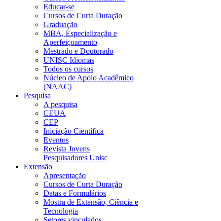
Educar-se
Cursos de Curta Duração
Graduação
MBA, Especialização e
Aperfeiçoamento
Mestrado e Doutorado
UNISC Idiomas
Todos os cursos
Núcleo de Apoio Acadêmico
(NAAC)
Pesquisa
A pesquisa
CEUA
CEP
Iniciação Científica
Eventos
Revista Jovens
Pesquisadores Unisc
Extensão
Apresentação
Cursos de Curta Duração
Datas e Formulários
Mostra de Extensão, Ciência e
Tecnologia
Setores vinculados