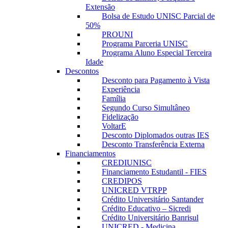
Extensão
Bolsa de Estudo UNISC Parcial de
50%
PROUNI
Programa Parceria UNISC
Programa Aluno Especial Terceira
Idade
Descontos
Desconto para Pagamento à Vista
Experiência
Família
Segundo Curso Simultâneo
Fidelização
VoltarE
Desconto Diplomados outras IES
Desconto Transferência Externa
Financiamentos
CREDIUNISC
Financiamento Estudantil - FIES
CREDIPOS
UNICRED VTRPP
Crédito Universitário Santander
Crédito Educativo – Sicredi
Crédito Universitário Banrisul
UNICRED - Medicina