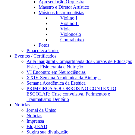
Apresentação Orquestra
Maestro e Diretor Artístico
Músicos Instrumentistas
Violino I
Violino II
Viola
Violoncelo
Contrabaixo
Fotos
Pinacoteca Unisc
Eventos / Certificados
Aula Inaugural Compartilhada dos Cursos de Educação
Física, Fisioterapia e Nutrição
VI Encontro em Neurociências
XXIV Semana Acadêmica da Biologia
Semana Acadêmica da Estética
PRIMEIROS SOCORROS NO CONTEXTO
ESCOLAR: Crise convulsiva, Ferimentos e
Traumatismo Dentário
Notícias
Jornal da Unisc
Notícias
Imprensa
Blog EAD
Sugira sua divulgação