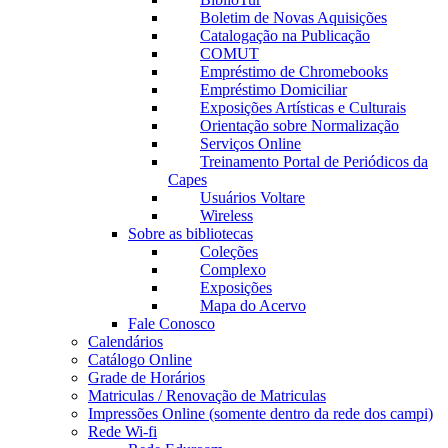
Boletim de Novas Aquisições
Catalogação na Publicação
COMUT
Empréstimo de Chromebooks
Empréstimo Domiciliar
Exposições Artísticas e Culturais
Orientação sobre Normalização
Serviços Online
Treinamento Portal de Periódicos da
Capes
Usuários Voltare
Wireless
Sobre as bibliotecas
Coleções
Complexo
Exposições
Mapa do Acervo
Fale Conosco
Calendários
Catálogo Online
Grade de Horários
Matriculas / Renovação de Matriculas
Impressões Online (somente dentro da rede dos campi)
Rede Wi-fi