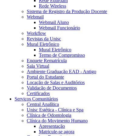
Rede Eduroam
Rede Wireless
Sistema de Registro da Produção Docente
Webmail
Webmail Aluno
Webmail Funcionário
Workflow
Revistas da Unisc
Mural Eletrônico
Mural Eletrônico
Termo de Compromisso
Enquete Rematrícula
Sala Virtual
Ambiente Graduação EAD - Antigo
Portal do Estudante
Locação de Salas e Auditórios
Validação de Documentos
Certificados
Serviços Comunitários
Central Analítica
Unisc Estética - Clínica e Spa
Clínica de Odontologia
Clínica do Movimento Humano
Apresentação
Matricule-se agora