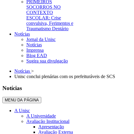
PRIMEIROS
SOCORROS NO
CONTEXTO
ESCOLAR: Crise
convulsiva, Ferimentos e
Traumatismo Dentário
Notícias
Jornal da Unisc
Notícias
Imprensa
Blog EAD
Sugira sua divulgação
Notícias
>
Unisc conclui plenárias com os prefeituráveis de SCS
Notícias
MENU DA PÁGINA
A Unisc
A Universidade
Avaliação Institucional
Apresentação
Avaliação Externa