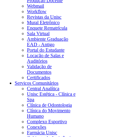
Produção Docente
Webmail
Workflow
Revistas da Unisc
Mural Eletrônico
Enquete Rematrícula
Sala Virtual
Ambiente Graduação
EAD - Antigo
Portal do Estudante
Locação de Salas e
Auditórios
Validação de
Documentos
Certificados
Serviços Comunitários
Central Analítica
Unisc Estética - Clínica e
Spa
Clínica de Odontologia
Clínica do Movimento
Humano
Complexo Esportivo
Conexões
Farmácia Unisc