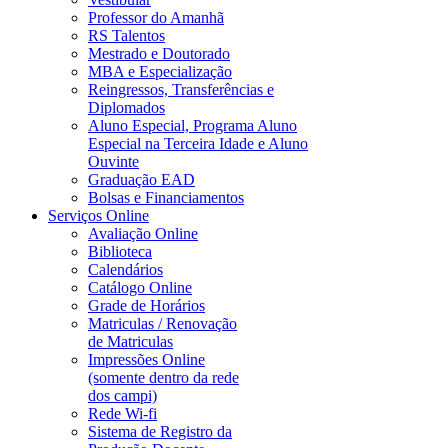
Professor do Amanhã
RS Talentos
Mestrado e Doutorado
MBA e Especialização
Reingressos, Transferências e
Diplomados
Aluno Especial, Programa Aluno
Especial na Terceira Idade e Aluno
Ouvinte
Graduação EAD
Bolsas e Financiamentos
Serviços Online
Avaliação Online
Biblioteca
Calendários
Catálogo Online
Grade de Horários
Matriculas / Renovação
de Matriculas
Impressões Online
(somente dentro da rede
dos campi)
Rede Wi-fi
Sistema de Registro da