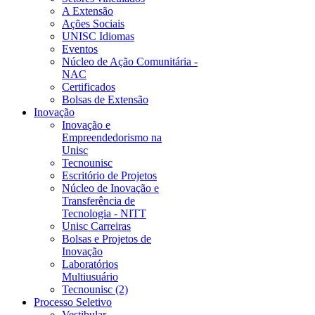
A Extensão
Ações Sociais
UNISC Idiomas
Eventos
Núcleo de Ação Comunitária -
NAC
Certificados
Bolsas de Extensão
Inovação
Inovação e
Empreendedorismo na
Unisc
Tecnounisc
Escritório de Projetos
Núcleo de Inovação e
Transferência de
Tecnologia - NITT
Unisc Carreiras
Bolsas e Projetos de
Inovação
Laboratórios
Multiusuário
Tecnounisc (2)
Processo Seletivo
Vestibular