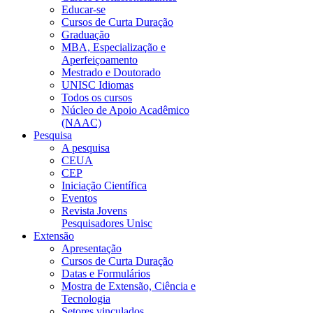
Educar-se
Cursos de Curta Duração
Graduação
MBA, Especialização e
Aperfeiçoamento
Mestrado e Doutorado
UNISC Idiomas
Todos os cursos
Núcleo de Apoio Acadêmico
(NAAC)
Pesquisa
A pesquisa
CEUA
CEP
Iniciação Científica
Eventos
Revista Jovens
Pesquisadores Unisc
Extensão
Apresentação
Cursos de Curta Duração
Datas e Formulários
Mostra de Extensão, Ciência e
Tecnologia
Setores vinculados