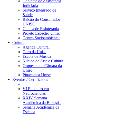
Gabinete de Assistência
Judiciária
Serviço Integrado de
Saúde
Balcão do Consumidor
UNISC
Clínica de Fisioterapia
Projeto Espectro Unisc
Centro Socioambiental
Cultura
Agenda Cultural
Coro da Unisc
Escola de Música
Núcleo de Arte e Cultura
Orquestra de Câmara da
Unisc
Pinacoteca Unisc
Eventos / Certificados
VI Encontro em
Neurociências
XXIV Semana
Acadêmica da Biologia
Semana Acadêmica da
Estética