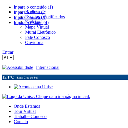
Ir para o conteúdo (1)
Biblioteca
Ir para o menu (2)
Eventos / Certificados
Ir para a busca (3)
Notícias
Ir para o rodapé (4)
Mapa Virtual
Mural Eletrônico
Fale Conosco
Ouvidoria
Entrar
Acessibilidade
Internacional
15.1°C
Santa Cruz do Sul
Onde Estamos
Tour Virtual
Trabalhe Conosco
Contato