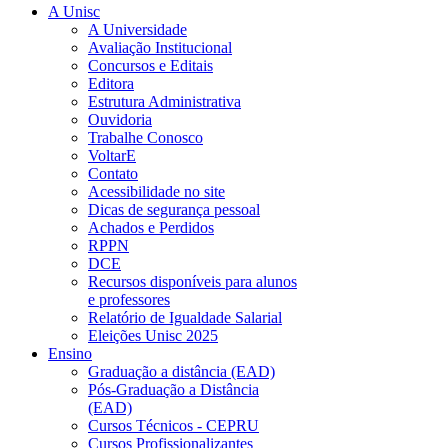
A Unisc
A Universidade
Avaliação Institucional
Concursos e Editais
Editora
Estrutura Administrativa
Ouvidoria
Trabalhe Conosco
VoltarE
Contato
Acessibilidade no site
Dicas de segurança pessoal
Achados e Perdidos
RPPN
DCE
Recursos disponíveis para alunos
e professores
Relatório de Igualdade Salarial
Eleições Unisc 2025
Ensino
Graduação a distância (EAD)
Pós-Graduação a Distância
(EAD)
Cursos Técnicos - CEPRU
Cursos Profissionalizantes