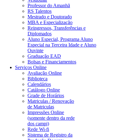
Professor do Amanhã
RS Talentos
Mestrado e Doutorado
MBA e Especialização
Reingressos, Transferências e
Diplomados
Aluno Especial, Programa Aluno
Especial na Terceira Idade e Aluno
Ouvinte
Graduação EAD
Bolsas e Financiamentos
Serviços Online
Avaliação Online
Biblioteca
Calendários
Catálogo Online
Grade de Horários
Matriculas / Renovação
de Matriculas
Impressões Online
(somente dentro da rede
dos campi)
Rede Wi-fi
Sistema de Registro da