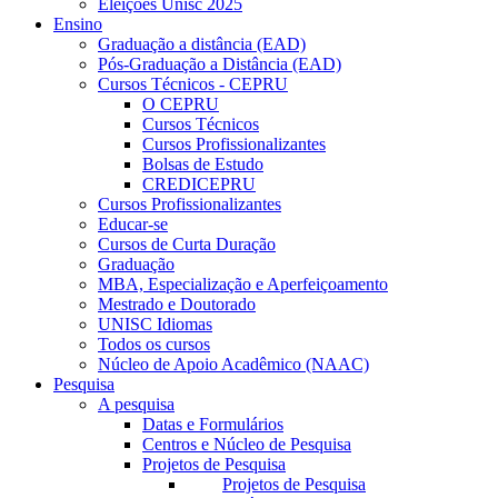
Eleições Unisc 2025
Ensino
Graduação a distância (EAD)
Pós-Graduação a Distância (EAD)
Cursos Técnicos - CEPRU
O CEPRU
Cursos Técnicos
Cursos Profissionalizantes
Bolsas de Estudo
CREDICEPRU
Cursos Profissionalizantes
Educar-se
Cursos de Curta Duração
Graduação
MBA, Especialização e Aperfeiçoamento
Mestrado e Doutorado
UNISC Idiomas
Todos os cursos
Núcleo de Apoio Acadêmico (NAAC)
Pesquisa
A pesquisa
Datas e Formulários
Centros e Núcleo de Pesquisa
Projetos de Pesquisa
Projetos de Pesquisa