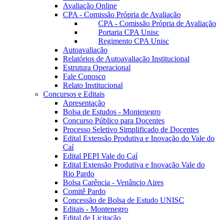
Avaliação Online
CPA - Comissão Própria de Avaliação
CPA - Comissão Própria de Avaliação
Portaria CPA Unisc
Regimento CPA Unisc
Autoavaliação
Relatórios de Autoavaliação Institucional
Estrutura Operacional
Fale Conosco
Relato Institucional
Concursos e Editais
Apresentação
Bolsa de Estudos - Montenegro
Concurso Público para Docentes
Processo Seletivo Simplificado de Docentes
Edital Extensão Produtiva e Inovação do Vale do
Caí
Edital PEPI Vale do Caí
Edital Extensão Produtiva e Inovação Vale do
Rio Pardo
Bolsa Carência - Venâncio Aires
Comitê Pardo
Concessão de Bolsa de Estudo UNISC
Editais - Montenegro
Edital de Licitação