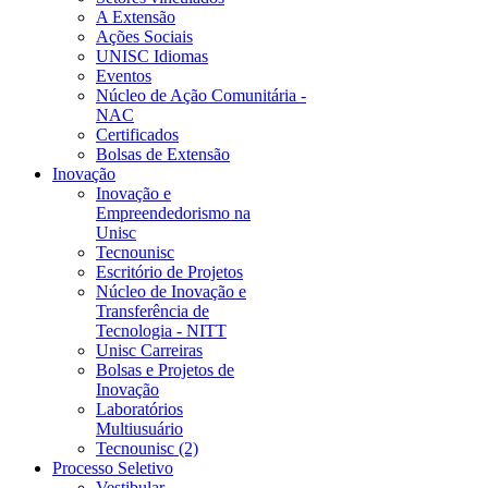
A Extensão
Ações Sociais
UNISC Idiomas
Eventos
Núcleo de Ação Comunitária -
NAC
Certificados
Bolsas de Extensão
Inovação
Inovação e
Empreendedorismo na
Unisc
Tecnounisc
Escritório de Projetos
Núcleo de Inovação e
Transferência de
Tecnologia - NITT
Unisc Carreiras
Bolsas e Projetos de
Inovação
Laboratórios
Multiusuário
Tecnounisc (2)
Processo Seletivo
Vestibular