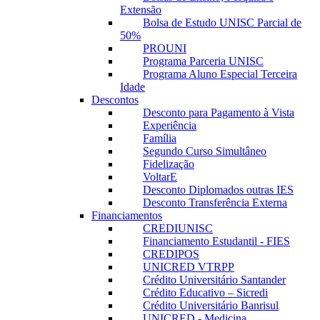
Extensão
Bolsa de Estudo UNISC Parcial de
50%
PROUNI
Programa Parceria UNISC
Programa Aluno Especial Terceira
Idade
Descontos
Desconto para Pagamento à Vista
Experiência
Família
Segundo Curso Simultâneo
Fidelização
VoltarE
Desconto Diplomados outras IES
Desconto Transferência Externa
Financiamentos
CREDIUNISC
Financiamento Estudantil - FIES
CREDIPOS
UNICRED VTRPP
Crédito Universitário Santander
Crédito Educativo – Sicredi
Crédito Universitário Banrisul
UNICRED - Medicina