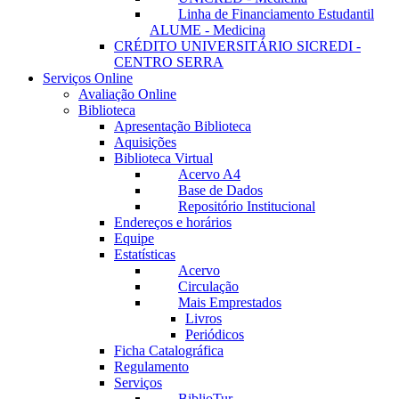
Linha de Financiamento Estudantil
ALUME - Medicina
CRÉDITO UNIVERSITÁRIO SICREDI -
CENTRO SERRA
Serviços Online
Avaliação Online
Biblioteca
Apresentação Biblioteca
Aquisições
Biblioteca Virtual
Acervo A4
Base de Dados
Repositório Institucional
Endereços e horários
Equipe
Estatísticas
Acervo
Circulação
Mais Emprestados
Livros
Periódicos
Ficha Catalográfica
Regulamento
Serviços
BiblioTur