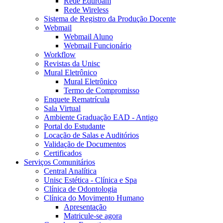
Rede Eduroam
Rede Wireless
Sistema de Registro da Produção Docente
Webmail
Webmail Aluno
Webmail Funcionário
Workflow
Revistas da Unisc
Mural Eletrônico
Mural Eletrônico
Termo de Compromisso
Enquete Rematrícula
Sala Virtual
Ambiente Graduação EAD - Antigo
Portal do Estudante
Locação de Salas e Auditórios
Validação de Documentos
Certificados
Serviços Comunitários
Central Analítica
Unisc Estética - Clínica e Spa
Clínica de Odontologia
Clínica do Movimento Humano
Apresentação
Matricule-se agora