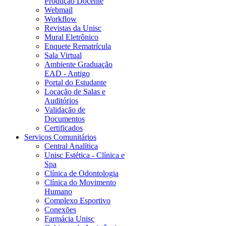
Produção Docente
Webmail
Workflow
Revistas da Unisc
Mural Eletrônico
Enquete Rematrícula
Sala Virtual
Ambiente Graduação
EAD - Antigo
Portal do Estudante
Locação de Salas e
Auditórios
Validação de
Documentos
Certificados
Serviços Comunitários
Central Analítica
Unisc Estética - Clínica e
Spa
Clínica de Odontologia
Clínica do Movimento
Humano
Complexo Esportivo
Conexões
Farmácia Unisc