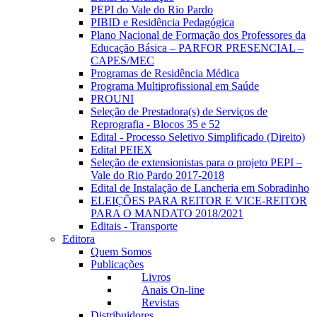
PEPI do Vale do Rio Pardo
PIBID e Residência Pedagógica
Plano Nacional de Formação dos Professores da
Educação Básica – PARFOR PRESENCIAL –
CAPES/MEC
Programas de Residência Médica
Programa Multiprofissional em Saúde
PROUNI
Seleção de Prestadora(s) de Serviços de
Reprografia - Blocos 35 e 52
Edital - Processo Seletivo Simplificado (Direito)
Edital PEIEX
Seleção de extensionistas para o projeto PEPI –
Vale do Rio Pardo 2017-2018
Edital de Instalação de Lancheria em Sobradinho
ELEIÇÕES PARA REITOR E VICE-REITOR
PARA O MANDATO 2018/2021
Editais - Transporte
Editora
Quem Somos
Publicações
Livros
Anais On-line
Revistas
Distribuidores