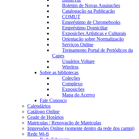
Boletim de Novas Aquisições
Catalogação na Publicação
COMUT
Empréstimo de Chromebooks
Empréstimo Domiciliar
Exposições Artísticas e Culturais
Orientação sobre Normalização
Serviços Online
Treinamento Portal de Periódicos da
Capes
Usuários Voltare
Wireless
Sobre as bibliotecas
Coleções
Complexo
Exposições
Mapa do Acervo
Fale Conosco
Calendários
Catálogo Online
Grade de Horários
Matriculas / Renovação de Matriculas
Impressões Online (somente dentro da rede dos campi)
Rede Wi-fi