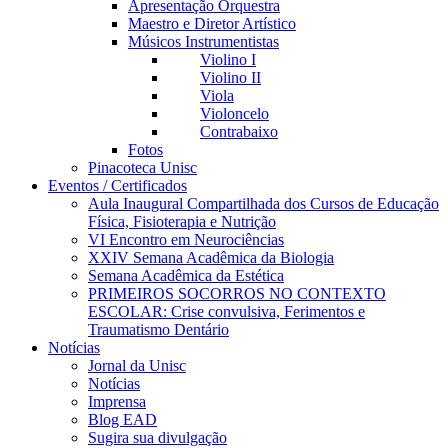
Apresentação Orquestra
Maestro e Diretor Artístico
Músicos Instrumentistas
Violino I
Violino II
Viola
Violoncelo
Contrabaixo
Fotos
Pinacoteca Unisc
Eventos / Certificados
Aula Inaugural Compartilhada dos Cursos de Educação
Física, Fisioterapia e Nutrição
VI Encontro em Neurociências
XXIV Semana Acadêmica da Biologia
Semana Acadêmica da Estética
PRIMEIROS SOCORROS NO CONTEXTO
ESCOLAR: Crise convulsiva, Ferimentos e
Traumatismo Dentário
Notícias
Jornal da Unisc
Notícias
Imprensa
Blog EAD
Sugira sua divulgação