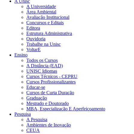
A Unisc
A Universidade
Área Ambiental
Avaliação Institucional
Concursos e Editais
Editora
Estrutura Administrativa
Ouvidoria
Trabalhe na Unisc
VoltarE
Ensino
Todos os Cursos
A Distância (EAD)
UNISC Idiomas
Cursos Técnicos - CEPRU
Cursos Profissionalizantes
Educar-se
Cursos de Curta Duração
Graduação
Mestrado e Doutorado
MBA, Especialização E Aperfeiçoamento
Pesquisa
A Pesquisa
Ambientes de Inovação
CEUA