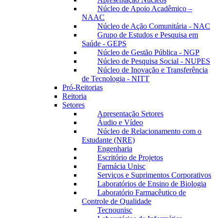
Núcleo de Apoio Acadêmico –
NAAC
Núcleo de Ação Comunitária - NAC
Grupo de Estudos e Pesquisa em
Saúde - GEPS
Núcleo de Gestão Pública - NGP
Núcleo de Pesquisa Social - NUPES
Núcleo de Inovação e Transferência
de Tecnologia - NITT
Pró-Reitorias
Reitoria
Setores
Apresentação Setores
Áudio e Vídeo
Núcleo de Relacionamento com o
Estudante (NRE)
Engenharia
Escritório de Projetos
Farmácia Unisc
Serviços e Suprimentos Corporativos
Laboratórios de Ensino de Biologia
Laboratório Farmacêutico de
Controle de Qualidade
Tecnounisc