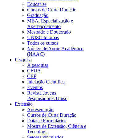
Educar-se
Cursos de Curta Duração
Graduação
MBA, Especialização e
Aperfeiçoamento
Mestrado e Doutorado
UNISC Idiomas
Todos os cursos
Núcleo de Apoio Acadêmico
(NAAC)
Pesquisa
A pesquisa
CEUA
CEP
Iniciação Científica
Eventos
Revista Jovens
Pesquisadores Unisc
Extensão
Apresentação
Cursos de Curta Duração
Datas e Formulários
Mostra de Extensão, Ciência e
Tecnologia
Setores vinculados