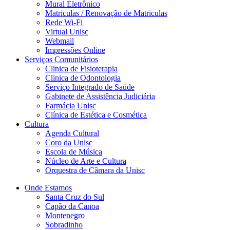
Mural Eletrônico
Matriculas / Renovação de Matriculas
Rede Wi-Fi
Virtual Unisc
Webmail
Impressões Online
Serviços Comunitários
Clinica de Fisioterapia
Clinica de Odontologia
Serviço Integrado de Saúde
Gabinete de Assistência Judiciária
Farmácia Unisc
Clínica de Estética e Cosmética
Cultura
Agenda Cultural
Coro da Unisc
Escola de Música
Núcleo de Arte e Cultura
Orquestra de Câmara da Unisc
Onde Estamos
Santa Cruz do Sul
Capão da Canoa
Montenegro
Sobradinho