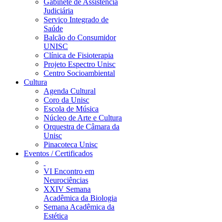
Gabinete de Assistência
Judiciária
Serviço Integrado de
Saúde
Balcão do Consumidor
UNISC
Clínica de Fisioterapia
Projeto Espectro Unisc
Centro Socioambiental
Cultura
Agenda Cultural
Coro da Unisc
Escola de Música
Núcleo de Arte e Cultura
Orquestra de Câmara da
Unisc
Pinacoteca Unisc
Eventos / Certificados
VI Encontro em
Neurociências
XXIV Semana
Acadêmica da Biologia
Semana Acadêmica da
Estética