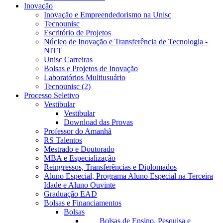
Inovação
Inovação e Empreendedorismo na Unisc
Tecnounisc
Escritório de Projetos
Núcleo de Inovação e Transferência de Tecnologia -
NITT
Unisc Carreiras
Bolsas e Projetos de Inovação
Laboratórios Multiusuário
Tecnounisc (2)
Processo Seletivo
Vestibular
Vestibular
Download das Provas
Professor do Amanhã
RS Talentos
Mestrado e Doutorado
MBA e Especialização
Reingressos, Transferências e Diplomados
Aluno Especial, Programa Aluno Especial na Terceira
Idade e Aluno Ouvinte
Graduação EAD
Bolsas e Financiamentos
Bolsas
Bolsas de Ensino, Pesquisa e