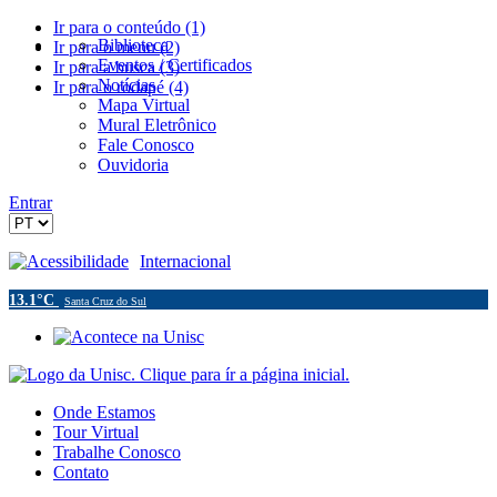
Ir para o conteúdo (1)
Biblioteca
Ir para o menu (2)
Eventos / Certificados
Ir para a busca (3)
Notícias
Ir para o rodapé (4)
Mapa Virtual
Mural Eletrônico
Fale Conosco
Ouvidoria
Entrar
Acessibilidade
Internacional
13.1°C
Santa Cruz do Sul
Onde Estamos
Tour Virtual
Trabalhe Conosco
Contato