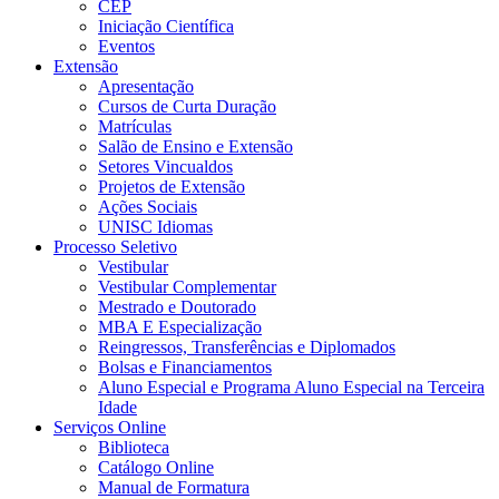
CEP
Iniciação Científica
Eventos
Extensão
Apresentação
Cursos de Curta Duração
Matrículas
Salão de Ensino e Extensão
Setores Vincualdos
Projetos de Extensão
Ações Sociais
UNISC Idiomas
Processo Seletivo
Vestibular
Vestibular Complementar
Mestrado e Doutorado
MBA E Especialização
Reingressos, Transferências e Diplomados
Bolsas e Financiamentos
Aluno Especial e Programa Aluno Especial na Terceira
Idade
Serviços Online
Biblioteca
Catálogo Online
Manual de Formatura