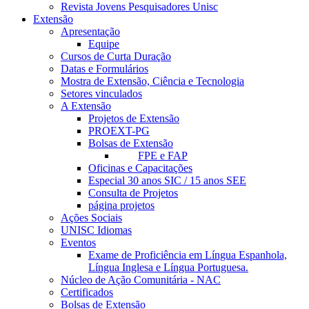
Revista Jovens Pesquisadores Unisc
Extensão
Apresentação
Equipe
Cursos de Curta Duração
Datas e Formulários
Mostra de Extensão, Ciência e Tecnologia
Setores vinculados
A Extensão
Projetos de Extensão
PROEXT-PG
Bolsas de Extensão
FPE e FAP
Oficinas e Capacitações
Especial 30 anos SIC / 15 anos SEE
Consulta de Projetos
página projetos
Ações Sociais
UNISC Idiomas
Eventos
Exame de Proficiência em Língua Espanhola,
Língua Inglesa e Língua Portuguesa.
Núcleo de Ação Comunitária - NAC
Certificados
Bolsas de Extensão