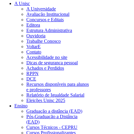
A Unisc
A Universidade
Avaliação Institucional
Concursos e Editais
Editora
Estrutura Administrativa
Ouvidoria
Trabalhe Conosco
VoltarE
Contato
Acessibilidade no site
Dicas de segurança pessoal
Achados e Perdidos
RPPN
DCE
Recursos disponíveis para alunos
e professores
Relatório de Igualdade Salarial
Eleições Unisc 2025
Ensino
Graduação a distância (EAD)
Pós-Graduação a Distância
(EAD)
Cursos Técnicos - CEPRU
Cursos Profissionalizantes