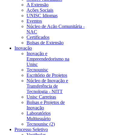
A Extensão
Ações Sociais
UNISC Idiomas
Eventos
Núcleo de Ação Comunitária -
NAC
Certificados
Bolsas de Extensão
Inovação
Inovação e
Empreendedorismo na
Unisc
Tecnounisc
Escritório de Projetos
Núcleo de Inovação e
Transferência de
Tecnologia - NITT
Unisc Carreiras
Bolsas e Projetos de
Inovação
Laboratórios
Multiusuário
Tecnounisc (2)
Processo Seletivo
Vestibular