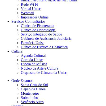
Matriculas / Renovação de Matriculas
Rede Wi-Fi
Virtual Unisc
Webmail
Impressões Online
Serviços Comunitários
Clinica de Fisioterapia
Clinica de Odontologia
Serviço Integrado de Saúde
Gabinete de Assistência Judiciária
Farmácia Unisc
Clínica de Estética e Cosmética
Cultura
Agenda Cultural
Coro da Unisc
Escola de Música
Núcleo de Arte e Cultura
Orquestra de Câmara da Unisc
Onde Estamos
Santa Cruz do Sul
Capão da Canoa
Montenegro
Sobradinho
Venâncio Aires