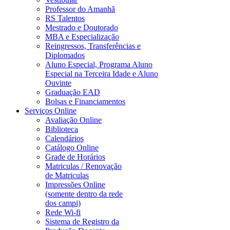
Professor do Amanhã
RS Talentos
Mestrado e Doutorado
MBA e Especialização
Reingressos, Transferências e
Diplomados
Aluno Especial, Programa Aluno
Especial na Terceira Idade e Aluno
Ouvinte
Graduação EAD
Bolsas e Financiamentos
Serviços Online
Avaliação Online
Biblioteca
Calendários
Catálogo Online
Grade de Horários
Matriculas / Renovação
de Matriculas
Impressões Online
(somente dentro da rede
dos campi)
Rede Wi-fi
Sistema de Registro da