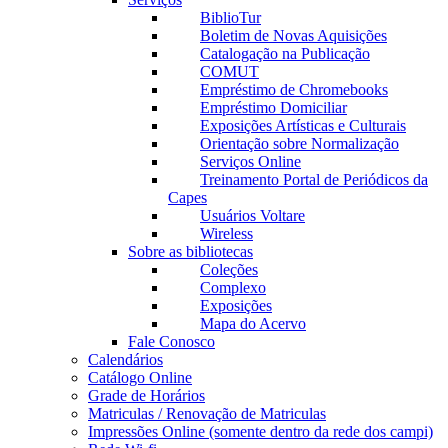
BiblioTur
Boletim de Novas Aquisições
Catalogação na Publicação
COMUT
Empréstimo de Chromebooks
Empréstimo Domiciliar
Exposições Artísticas e Culturais
Orientação sobre Normalização
Serviços Online
Treinamento Portal de Periódicos da
Capes
Usuários Voltare
Wireless
Sobre as bibliotecas
Coleções
Complexo
Exposições
Mapa do Acervo
Fale Conosco
Calendários
Catálogo Online
Grade de Horários
Matriculas / Renovação de Matriculas
Impressões Online (somente dentro da rede dos campi)