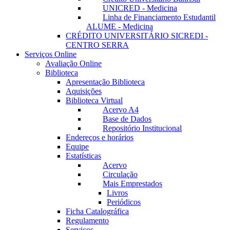
UNICRED - Medicina
Linha de Financiamento Estudantil
ALUME - Medicina
CRÉDITO UNIVERSITÁRIO SICREDI -
CENTRO SERRA
Serviços Online
Avaliação Online
Biblioteca
Apresentação Biblioteca
Aquisições
Biblioteca Virtual
Acervo A4
Base de Dados
Repositório Institucional
Endereços e horários
Equipe
Estatísticas
Acervo
Circulação
Mais Emprestados
Livros
Periódicos
Ficha Catalográfica
Regulamento
Serviços