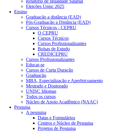
Relatório de Igualdade Salarial
Eleições Unisc 2025
Ensino
Graduação a distância (EAD)
Pós-Graduação a Distância (EAD)
Cursos Técnicos - CEPRU
O CEPRU
Cursos Técnicos
Cursos Profissionalizantes
Bolsas de Estudo
CREDICEPRU
Cursos Profissionalizantes
Educar-se
Cursos de Curta Duração
Graduação
MBA, Especialização e Aperfeiçoamento
Mestrado e Doutorado
UNISC Idiomas
Todos os cursos
Núcleo de Apoio Acadêmico (NAAC)
Pesquisa
A pesquisa
Datas e Formulários
Centros e Núcleo de Pesquisa
Projetos de Pesquisa