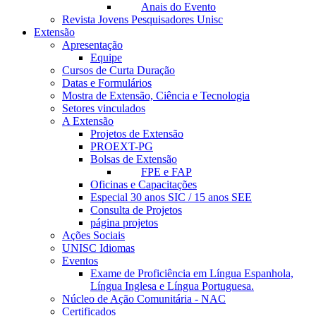
Anais do Evento
Revista Jovens Pesquisadores Unisc
Extensão
Apresentação
Equipe
Cursos de Curta Duração
Datas e Formulários
Mostra de Extensão, Ciência e Tecnologia
Setores vinculados
A Extensão
Projetos de Extensão
PROEXT-PG
Bolsas de Extensão
FPE e FAP
Oficinas e Capacitações
Especial 30 anos SIC / 15 anos SEE
Consulta de Projetos
página projetos
Ações Sociais
UNISC Idiomas
Eventos
Exame de Proficiência em Língua Espanhola,
Língua Inglesa e Língua Portuguesa.
Núcleo de Ação Comunitária - NAC
Certificados