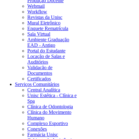
Produção Docente
Webmail
Workflow
Revistas da Unisc
Mural Eletrônico
Enquete Rematrícula
Sala Virtual
Ambiente Graduação
EAD - Antigo
Portal do Estudante
Locação de Salas e
Auditórios
Validação de
Documentos
Certificados
Serviços Comunitários
Central Analítica
Unisc Estética - Clínica e
Spa
Clínica de Odontologia
Clínica do Movimento
Humano
Complexo Esportivo
Conexões
Farmácia Unisc