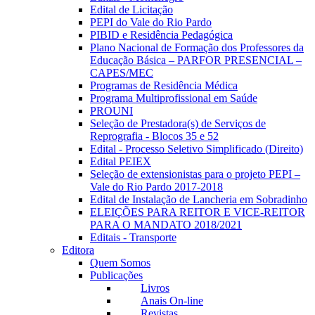
Edital de Licitação
PEPI do Vale do Rio Pardo
PIBID e Residência Pedagógica
Plano Nacional de Formação dos Professores da
Educação Básica – PARFOR PRESENCIAL –
CAPES/MEC
Programas de Residência Médica
Programa Multiprofissional em Saúde
PROUNI
Seleção de Prestadora(s) de Serviços de
Reprografia - Blocos 35 e 52
Edital - Processo Seletivo Simplificado (Direito)
Edital PEIEX
Seleção de extensionistas para o projeto PEPI –
Vale do Rio Pardo 2017-2018
Edital de Instalação de Lancheria em Sobradinho
ELEIÇÕES PARA REITOR E VICE-REITOR
PARA O MANDATO 2018/2021
Editais - Transporte
Editora
Quem Somos
Publicações
Livros
Anais On-line
Revistas