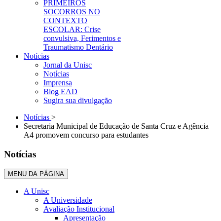
PRIMEIROS
SOCORROS NO
CONTEXTO
ESCOLAR: Crise
convulsiva, Ferimentos e
Traumatismo Dentário
Notícias
Jornal da Unisc
Notícias
Imprensa
Blog EAD
Sugira sua divulgação
Notícias
>
Secretaria Municipal de Educação de Santa Cruz e Agência
A4 promovem concurso para estudantes
Notícias
MENU DA PÁGINA
A Unisc
A Universidade
Avaliação Institucional
Apresentação