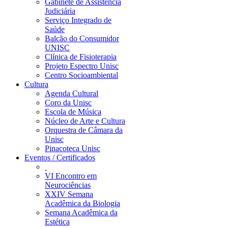
Gabinete de Assistência
Judiciária
Serviço Integrado de
Saúde
Balcão do Consumidor
UNISC
Clínica de Fisioterapia
Projeto Espectro Unisc
Centro Socioambiental
Cultura
Agenda Cultural
Coro da Unisc
Escola de Música
Núcleo de Arte e Cultura
Orquestra de Câmara da
Unisc
Pinacoteca Unisc
Eventos / Certificados
VI Encontro em
Neurociências
XXIV Semana
Acadêmica da Biologia
Semana Acadêmica da
Estética