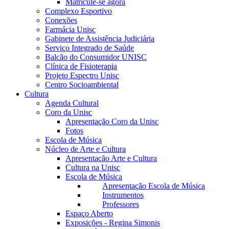
Matricule-se agora
Complexo Esportivo
Conexões
Farmácia Unisc
Gabinete de Assistência Judiciária
Serviço Integrado de Saúde
Balcão do Consumidor UNISC
Clínica de Fisioterapia
Projeto Espectro Unisc
Centro Socioambiental
Cultura
Agenda Cultural
Coro da Unisc
Apresentação Coro da Unisc
Fotos
Escola de Música
Núcleo de Arte e Cultura
Apresentação Arte e Cultura
Cultura na Unisc
Escola de Música
Apresentação Escola de Música
Instrumentos
Professores
Espaço Aberto
Exposições - Regina Simonis