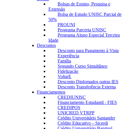
Bolsas de Ensino, Pesquisa e
Extensão
Bolsa de Estudo UNISC Parcial de
50%
PROUNI
Programa Parceria UNISC
Programa Aluno Especial Terceira
Idade
Descontos
Desconto para Pagamento à Vista
Experiência
Família
Segundo Curso Simultâneo
Fidelização
VoltarE
Desconto Diplomados outras IES
Desconto Transferência Externa
Financiamentos
CREDIUNISC
Financiamento Estudantil - FIES
CREDIPOS
UNICRED VTRPP
Crédito Universitário Santander
Crédito Educativo – Sicredi
Crédito Universitário Banrisul