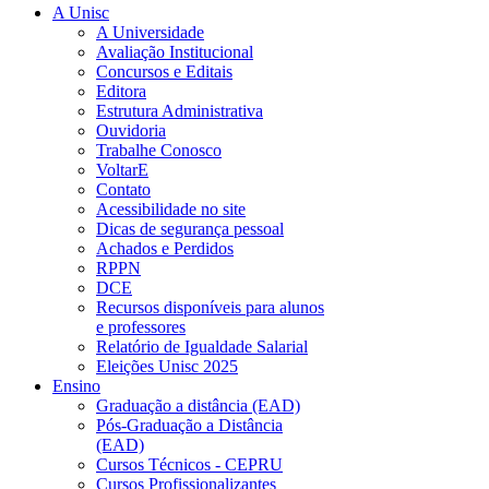
A Unisc
A Universidade
Avaliação Institucional
Concursos e Editais
Editora
Estrutura Administrativa
Ouvidoria
Trabalhe Conosco
VoltarE
Contato
Acessibilidade no site
Dicas de segurança pessoal
Achados e Perdidos
RPPN
DCE
Recursos disponíveis para alunos
e professores
Relatório de Igualdade Salarial
Eleições Unisc 2025
Ensino
Graduação a distância (EAD)
Pós-Graduação a Distância
(EAD)
Cursos Técnicos - CEPRU
Cursos Profissionalizantes