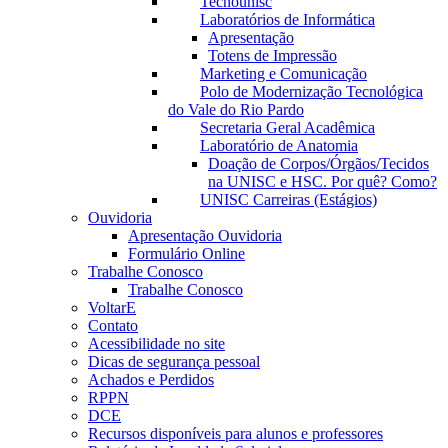
Tecnounisc
Laboratórios de Informática
Apresentação
Totens de Impressão
Marketing e Comunicação
Polo de Modernização Tecnológica
do Vale do Rio Pardo
Secretaria Geral Acadêmica
Laboratório de Anatomia
Doação de Corpos/Órgãos/Tecidos
na UNISC e HSC. Por quê? Como?
UNISC Carreiras (Estágios)
Ouvidoria
Apresentação Ouvidoria
Formulário Online
Trabalhe Conosco
Trabalhe Conosco
VoltarE
Contato
Acessibilidade no site
Dicas de segurança pessoal
Achados e Perdidos
RPPN
DCE
Recursos disponíveis para alunos e professores