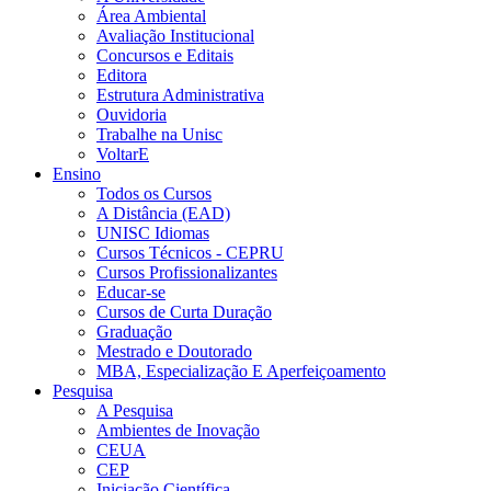
Área Ambiental
Avaliação Institucional
Concursos e Editais
Editora
Estrutura Administrativa
Ouvidoria
Trabalhe na Unisc
VoltarE
Ensino
Todos os Cursos
A Distância (EAD)
UNISC Idiomas
Cursos Técnicos - CEPRU
Cursos Profissionalizantes
Educar-se
Cursos de Curta Duração
Graduação
Mestrado e Doutorado
MBA, Especialização E Aperfeiçoamento
Pesquisa
A Pesquisa
Ambientes de Inovação
CEUA
CEP
Iniciação Científica