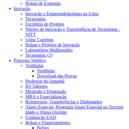
Bolsas de Extensão
Inovação
Inovação e Empreendedorismo na Unisc
Tecnounisc
Escritório de Projetos
Núcleo de Inovação e Transferência de Tecnologia -
NITT
Unisc Carreiras
Bolsas e Projetos de Inovação
Laboratórios Multiusuário
Tecnounisc (2)
Processo Seletivo
Vestibular
Vestibular
Download das Provas
Professor do Amanhã
RS Talentos
Mestrado e Doutorado
MBA e Especialização
Reingressos, Transferências e Diplomados
Aluno Especial, Programa Aluno Especial na Terceira
Idade e Aluno Ouvinte
Graduação EAD
Bolsas e Financiamentos
Bolsas