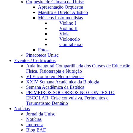
Orquestra de Câmara da Unisc
Apresentação Orquestra
Maestro e Diretor Artístico
Músicos Instrumentistas
Violino I
Violino II
Viola
Violoncelo
Contrabaixo
Fotos
Pinacoteca Unisc
Eventos / Certificados
Aula Inaugural Compartilhada dos Cursos de Educação
Física, Fisioterapia e Nutrição
VI Encontro em Neurociências
XXIV Semana Acadêmica da Biologia
Semana Acadêmica da Estética
PRIMEIROS SOCORROS NO CONTEXTO
ESCOLAR: Crise convulsiva, Ferimentos e
Traumatismo Dentário
Notícias
Jornal da Unisc
Notícias
Imprensa
Blog EAD