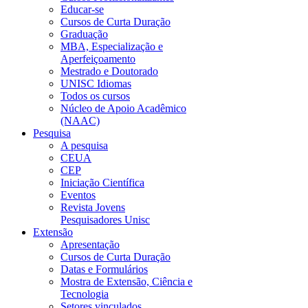
Educar-se
Cursos de Curta Duração
Graduação
MBA, Especialização e
Aperfeiçoamento
Mestrado e Doutorado
UNISC Idiomas
Todos os cursos
Núcleo de Apoio Acadêmico
(NAAC)
Pesquisa
A pesquisa
CEUA
CEP
Iniciação Científica
Eventos
Revista Jovens
Pesquisadores Unisc
Extensão
Apresentação
Cursos de Curta Duração
Datas e Formulários
Mostra de Extensão, Ciência e
Tecnologia
Setores vinculados