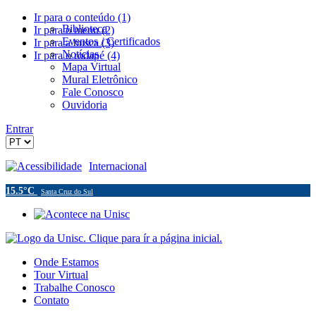
Ir para o conteúdo (1)
Biblioteca
Ir para o menu (2)
Eventos / Certificados
Ir para a busca (3)
Notícias
Ir para o rodapé (4)
Mapa Virtual
Mural Eletrônico
Fale Conosco
Ouvidoria
Entrar
Acessibilidade
Internacional
15.5°C
Santa Cruz do Sul
Onde Estamos
Tour Virtual
Trabalhe Conosco
Contato