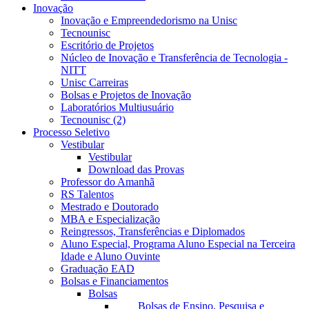
Inovação
Inovação e Empreendedorismo na Unisc
Tecnounisc
Escritório de Projetos
Núcleo de Inovação e Transferência de Tecnologia -
NITT
Unisc Carreiras
Bolsas e Projetos de Inovação
Laboratórios Multiusuário
Tecnounisc (2)
Processo Seletivo
Vestibular
Vestibular
Download das Provas
Professor do Amanhã
RS Talentos
Mestrado e Doutorado
MBA e Especialização
Reingressos, Transferências e Diplomados
Aluno Especial, Programa Aluno Especial na Terceira
Idade e Aluno Ouvinte
Graduação EAD
Bolsas e Financiamentos
Bolsas
Bolsas de Ensino, Pesquisa e