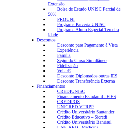
Extensão
Bolsa de Estudo UNISC Parcial de
50%
PROUNI
Programa Parceria UNISC
Programa Aluno Especial Terceira
Idade
Descontos
Desconto para Pagamento à Vista
Experiência
Família
Segundo Curso Simultâneo
Fidelização
VoltarE
Desconto Diplomados outras IES
Desconto Transferência Externa
Financiamentos
CREDIUNISC
Financiamento Estudantil - FIES
CREDIPOS
UNICRED VTRPP
Crédito Universitário Santander
Crédito Educativo – Sicredi
Crédito Universitário Banrisul
UNICRED - Medicina