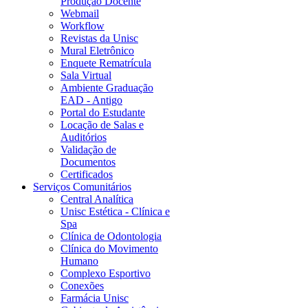
Produção Docente
Webmail
Workflow
Revistas da Unisc
Mural Eletrônico
Enquete Rematrícula
Sala Virtual
Ambiente Graduação
EAD - Antigo
Portal do Estudante
Locação de Salas e
Auditórios
Validação de
Documentos
Certificados
Serviços Comunitários
Central Analítica
Unisc Estética - Clínica e
Spa
Clínica de Odontologia
Clínica do Movimento
Humano
Complexo Esportivo
Conexões
Farmácia Unisc