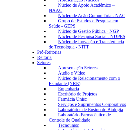
Núcleo de Apoio Acadêmico –
NAAC
Núcleo de Ação Comunitária - NAC
Grupo de Estudos e Pesquisa em
Saúde - GEPS
Núcleo de Gestão Pública - NGP
Núcleo de Pesquisa Social - NUPES
Núcleo de Inovação e Transferência
de Tecnologia - NITT
Pró-Reitorias
Reitoria
Setores
Apresentação Setores
Áudio e Vídeo
Núcleo de Relacionamento com o
Estudante (NRE)
Engenharia
Escritório de Projetos
Farmácia Unisc
Serviços e Suprimentos Corporativos
Laboratórios de Ensino de Biologia
Laboratório Farmacêutico de
Controle de Qualidade
Tecnounisc