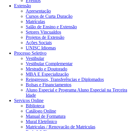
Eventos
Extensão
Apresentação
Cursos de Curta Duração
Matrículas
Salão de Ensino e Extensão
Setores Vincualdos
Projetos de Extensão
Ações Sociais
UNISC Idiomas
Processo Seletivo
Vestibular
Vestibular Complementar
Mestrado e Doutorado
MBA E Especialização
Reingressos, Transferências e Diplomados
Bolsas e Financiamentos
Aluno Especial e Programa Aluno Especial na Terceira
Idade
Serviços Online
Biblioteca
Catálogo Online
Manual de Formatura
Mural Eletrônico
Matriculas / Renovação de Matriculas