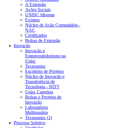
A Extensão
Ações Sociais
UNISC Idiomas
Eventos
Núcleo de Ação Comunitária -
NAC
Certificados
Bolsas de Extensão
Inovação
Inovação e
Empreendedorismo na
Unisc
Tecnounisc
Escritório de Projetos
Núcleo de Inovação e
Transferência de
Tecnologia - NITT
Unisc Carreiras
Bolsas e Projetos de
Inovação
Laboratórios
Multiusuário
Tecnounisc (2)
Processo Seletivo
Vestibular