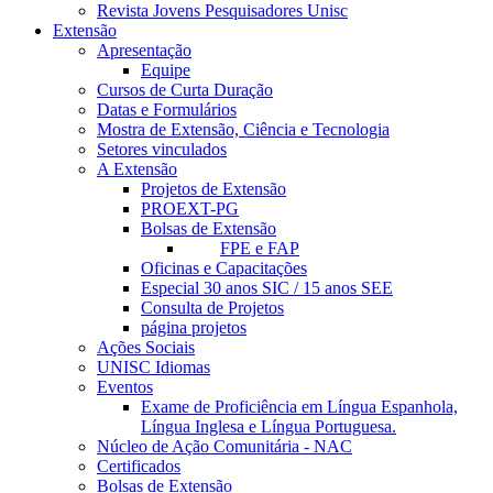
Revista Jovens Pesquisadores Unisc
Extensão
Apresentação
Equipe
Cursos de Curta Duração
Datas e Formulários
Mostra de Extensão, Ciência e Tecnologia
Setores vinculados
A Extensão
Projetos de Extensão
PROEXT-PG
Bolsas de Extensão
FPE e FAP
Oficinas e Capacitações
Especial 30 anos SIC / 15 anos SEE
Consulta de Projetos
página projetos
Ações Sociais
UNISC Idiomas
Eventos
Exame de Proficiência em Língua Espanhola,
Língua Inglesa e Língua Portuguesa.
Núcleo de Ação Comunitária - NAC
Certificados
Bolsas de Extensão