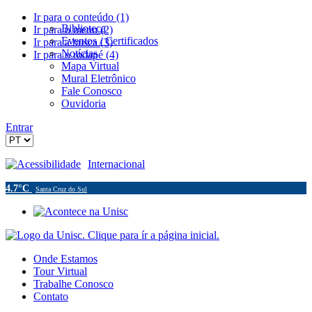
Ir para o conteúdo (1)
Biblioteca
Ir para o menu (2)
Eventos / Certificados
Ir para a busca (3)
Notícias
Ir para o rodapé (4)
Mapa Virtual
Mural Eletrônico
Fale Conosco
Ouvidoria
Entrar
Acessibilidade
Internacional
4.7°C
Santa Cruz do Sul
Onde Estamos
Tour Virtual
Trabalhe Conosco
Contato