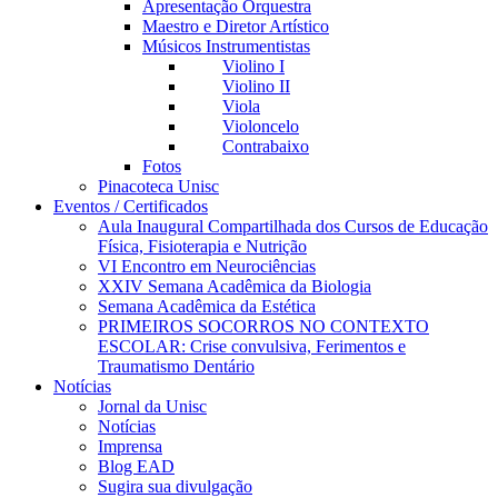
Apresentação Orquestra
Maestro e Diretor Artístico
Músicos Instrumentistas
Violino I
Violino II
Viola
Violoncelo
Contrabaixo
Fotos
Pinacoteca Unisc
Eventos / Certificados
Aula Inaugural Compartilhada dos Cursos de Educação
Física, Fisioterapia e Nutrição
VI Encontro em Neurociências
XXIV Semana Acadêmica da Biologia
Semana Acadêmica da Estética
PRIMEIROS SOCORROS NO CONTEXTO
ESCOLAR: Crise convulsiva, Ferimentos e
Traumatismo Dentário
Notícias
Jornal da Unisc
Notícias
Imprensa
Blog EAD
Sugira sua divulgação