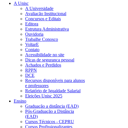
A Unisc
A Universidade
Avaliação Institucional
Concursos e Editais
Editora
Estrutura Administrativa
Ouvidoria
Trabalhe Conosco
VoltarE
Contato
Acessibilidade no site
Dicas de segurança pessoal
Achados e Perdidos
RPPN
DCE
Recursos disponíveis para alunos
e professores
Relatório de Igualdade Salarial
Eleições Unisc 2025
Ensino
Graduação a distância (EAD)
Pós-Graduação a Distância
(EAD)
Cursos Técnicos - CEPRU
Cursos Profissionalizantes