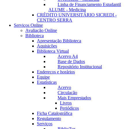
Linha de Financiamento Estudantil
ALUME - Medicina
CRÉDITO UNIVERSITÁRIO SICREDI -
CENTRO SERRA
Serviços Online
Avaliação Online
Biblioteca
Apresentação Biblioteca
Aquisições
Biblioteca Virtual
Acervo A4
Base de Dados
Repositório Institucional
Endereços e horários
Equipe
Estatísticas
Acervo
Circulação
Mais Emprestados
Livros
Periódicos
Ficha Catalográfica
Regulamento
Serviços
BiblioTur