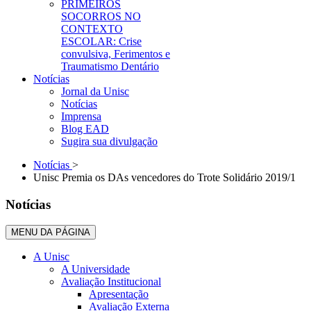
PRIMEIROS
SOCORROS NO
CONTEXTO
ESCOLAR: Crise
convulsiva, Ferimentos e
Traumatismo Dentário
Notícias
Jornal da Unisc
Notícias
Imprensa
Blog EAD
Sugira sua divulgação
Notícias
>
Unisc Premia os DAs vencedores do Trote Solidário 2019/1
Notícias
MENU DA PÁGINA
A Unisc
A Universidade
Avaliação Institucional
Apresentação
Avaliação Externa