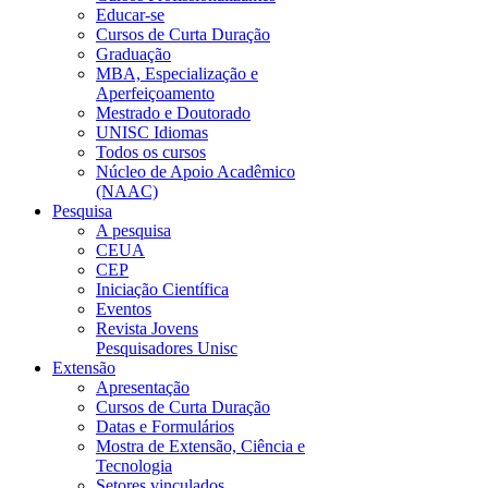
Educar-se
Cursos de Curta Duração
Graduação
MBA, Especialização e
Aperfeiçoamento
Mestrado e Doutorado
UNISC Idiomas
Todos os cursos
Núcleo de Apoio Acadêmico
(NAAC)
Pesquisa
A pesquisa
CEUA
CEP
Iniciação Científica
Eventos
Revista Jovens
Pesquisadores Unisc
Extensão
Apresentação
Cursos de Curta Duração
Datas e Formulários
Mostra de Extensão, Ciência e
Tecnologia
Setores vinculados