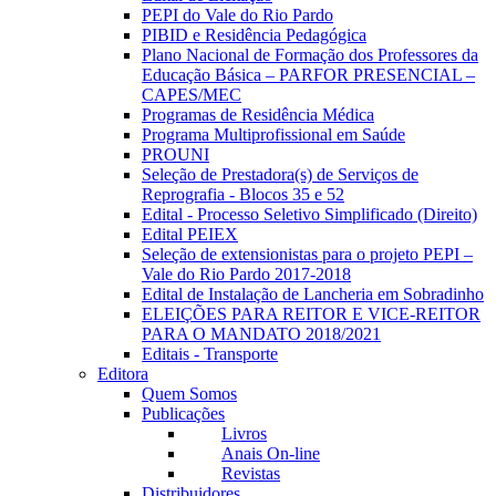
PEPI do Vale do Rio Pardo
PIBID e Residência Pedagógica
Plano Nacional de Formação dos Professores da
Educação Básica – PARFOR PRESENCIAL –
CAPES/MEC
Programas de Residência Médica
Programa Multiprofissional em Saúde
PROUNI
Seleção de Prestadora(s) de Serviços de
Reprografia - Blocos 35 e 52
Edital - Processo Seletivo Simplificado (Direito)
Edital PEIEX
Seleção de extensionistas para o projeto PEPI –
Vale do Rio Pardo 2017-2018
Edital de Instalação de Lancheria em Sobradinho
ELEIÇÕES PARA REITOR E VICE-REITOR
PARA O MANDATO 2018/2021
Editais - Transporte
Editora
Quem Somos
Publicações
Livros
Anais On-line
Revistas
Distribuidores