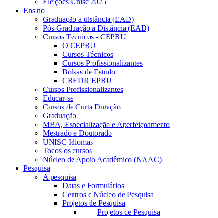
Eleições Unisc 2025
Ensino
Graduação a distância (EAD)
Pós-Graduação a Distância (EAD)
Cursos Técnicos - CEPRU
O CEPRU
Cursos Técnicos
Cursos Profissionalizantes
Bolsas de Estudo
CREDICEPRU
Cursos Profissionalizantes
Educar-se
Cursos de Curta Duração
Graduação
MBA, Especialização e Aperfeiçoamento
Mestrado e Doutorado
UNISC Idiomas
Todos os cursos
Núcleo de Apoio Acadêmico (NAAC)
Pesquisa
A pesquisa
Datas e Formulários
Centros e Núcleo de Pesquisa
Projetos de Pesquisa
Projetos de Pesquisa