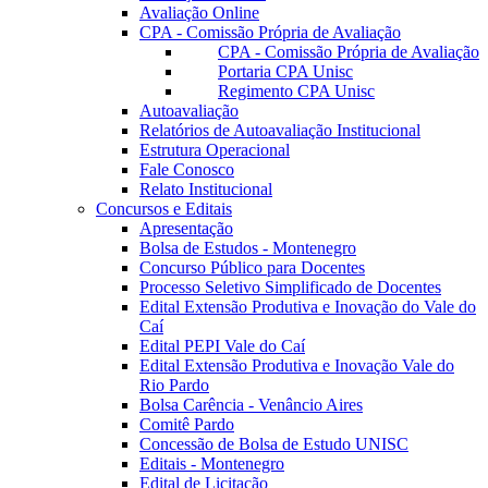
Avaliação Online
CPA - Comissão Própria de Avaliação
CPA - Comissão Própria de Avaliação
Portaria CPA Unisc
Regimento CPA Unisc
Autoavaliação
Relatórios de Autoavaliação Institucional
Estrutura Operacional
Fale Conosco
Relato Institucional
Concursos e Editais
Apresentação
Bolsa de Estudos - Montenegro
Concurso Público para Docentes
Processo Seletivo Simplificado de Docentes
Edital Extensão Produtiva e Inovação do Vale do
Caí
Edital PEPI Vale do Caí
Edital Extensão Produtiva e Inovação Vale do
Rio Pardo
Bolsa Carência - Venâncio Aires
Comitê Pardo
Concessão de Bolsa de Estudo UNISC
Editais - Montenegro
Edital de Licitação