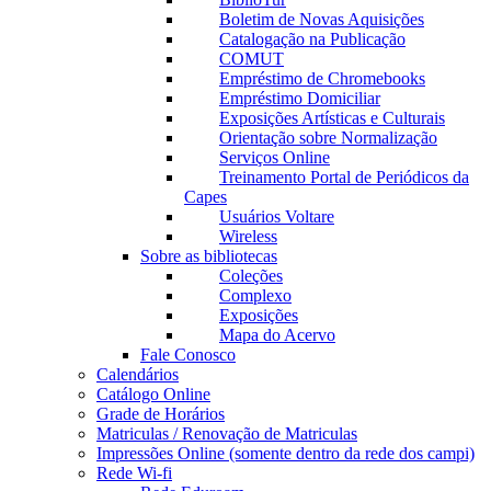
Boletim de Novas Aquisições
Catalogação na Publicação
COMUT
Empréstimo de Chromebooks
Empréstimo Domiciliar
Exposições Artísticas e Culturais
Orientação sobre Normalização
Serviços Online
Treinamento Portal de Periódicos da
Capes
Usuários Voltare
Wireless
Sobre as bibliotecas
Coleções
Complexo
Exposições
Mapa do Acervo
Fale Conosco
Calendários
Catálogo Online
Grade de Horários
Matriculas / Renovação de Matriculas
Impressões Online (somente dentro da rede dos campi)
Rede Wi-fi