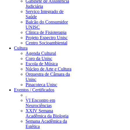
Gabinete de Assistência
Judiciária
Serviço Integrado de
Saúde
Balcão do Consumidor
UNISC
Clínica de Fisioterapia
Projeto Espectro Unisc
Centro Socioambiental
Cultura
Agenda Cultural
Coro da Unisc
Escola de Música
Núcleo de Arte e Cultura
Orquestra de Câmara da
Unisc
Pinacoteca Unisc
Eventos / Certificados
VI Encontro em
Neurociências
XXIV Semana
Acadêmica da Biologia
Semana Acadêmica da
Estética