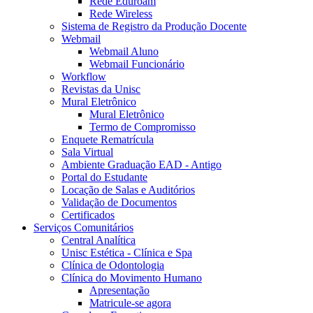
Rede Eduroam
Rede Wireless
Sistema de Registro da Produção Docente
Webmail
Webmail Aluno
Webmail Funcionário
Workflow
Revistas da Unisc
Mural Eletrônico
Mural Eletrônico
Termo de Compromisso
Enquete Rematrícula
Sala Virtual
Ambiente Graduação EAD - Antigo
Portal do Estudante
Locação de Salas e Auditórios
Validação de Documentos
Certificados
Serviços Comunitários
Central Analítica
Unisc Estética - Clínica e Spa
Clínica de Odontologia
Clínica do Movimento Humano
Apresentação
Matricule-se agora