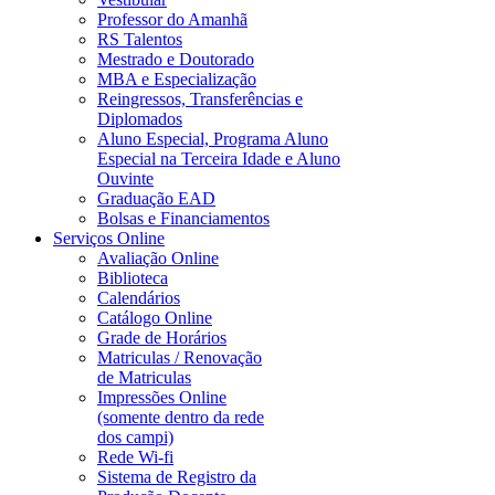
Professor do Amanhã
RS Talentos
Mestrado e Doutorado
MBA e Especialização
Reingressos, Transferências e
Diplomados
Aluno Especial, Programa Aluno
Especial na Terceira Idade e Aluno
Ouvinte
Graduação EAD
Bolsas e Financiamentos
Serviços Online
Avaliação Online
Biblioteca
Calendários
Catálogo Online
Grade de Horários
Matriculas / Renovação
de Matriculas
Impressões Online
(somente dentro da rede
dos campi)
Rede Wi-fi
Sistema de Registro da