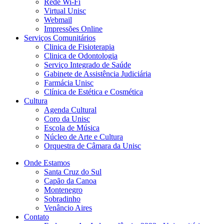
Rede Wi-Fi
Virtual Unisc
Webmail
Impressões Online
Serviços Comunitários
Clinica de Fisioterapia
Clinica de Odontologia
Serviço Integrado de Saúde
Gabinete de Assistência Judiciária
Farmácia Unisc
Clínica de Estética e Cosmética
Cultura
Agenda Cultural
Coro da Unisc
Escola de Música
Núcleo de Arte e Cultura
Orquestra de Câmara da Unisc
Onde Estamos
Santa Cruz do Sul
Capão da Canoa
Montenegro
Sobradinho
Venâncio Aires
Contato