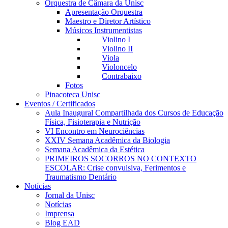
Orquestra de Câmara da Unisc
Apresentação Orquestra
Maestro e Diretor Artístico
Músicos Instrumentistas
Violino I
Violino II
Viola
Violoncelo
Contrabaixo
Fotos
Pinacoteca Unisc
Eventos / Certificados
Aula Inaugural Compartilhada dos Cursos de Educação
Física, Fisioterapia e Nutrição
VI Encontro em Neurociências
XXIV Semana Acadêmica da Biologia
Semana Acadêmica da Estética
PRIMEIROS SOCORROS NO CONTEXTO
ESCOLAR: Crise convulsiva, Ferimentos e
Traumatismo Dentário
Notícias
Jornal da Unisc
Notícias
Imprensa
Blog EAD