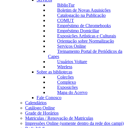
BiblioTur
Boletim de Novas Aquisições
Catalogação na Publicação
COMUT
Empréstimo de Chromebooks
Empréstimo Domiciliar
Exposições Artísticas e Culturais
Orientação sobre Normalização
Serviços Online
Treinamento Portal de Periódicos da
Capes
Usuários Voltare
Wireless
Sobre as bibliotecas
Coleções
Complexo
Exposições
Mapa do Acervo
Fale Conosco
Calendários
Catálogo Online
Grade de Horários
Matriculas / Renovação de Matriculas
Impressões Online (somente dentro da rede dos campi)