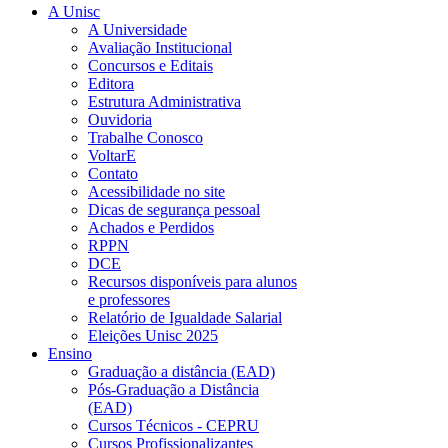
A Unisc
A Universidade
Avaliação Institucional
Concursos e Editais
Editora
Estrutura Administrativa
Ouvidoria
Trabalhe Conosco
VoltarE
Contato
Acessibilidade no site
Dicas de segurança pessoal
Achados e Perdidos
RPPN
DCE
Recursos disponíveis para alunos
e professores
Relatório de Igualdade Salarial
Eleições Unisc 2025
Ensino
Graduação a distância (EAD)
Pós-Graduação a Distância
(EAD)
Cursos Técnicos - CEPRU
Cursos Profissionalizantes