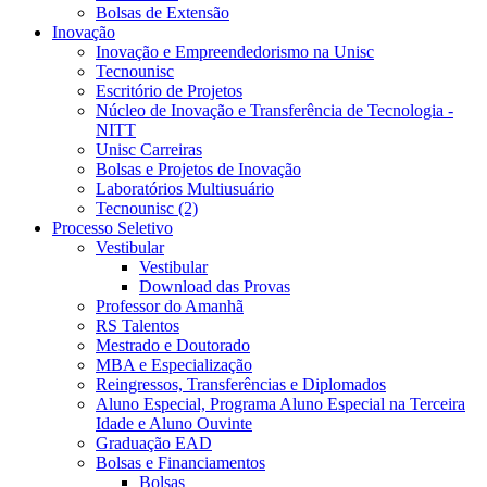
Bolsas de Extensão
Inovação
Inovação e Empreendedorismo na Unisc
Tecnounisc
Escritório de Projetos
Núcleo de Inovação e Transferência de Tecnologia -
NITT
Unisc Carreiras
Bolsas e Projetos de Inovação
Laboratórios Multiusuário
Tecnounisc (2)
Processo Seletivo
Vestibular
Vestibular
Download das Provas
Professor do Amanhã
RS Talentos
Mestrado e Doutorado
MBA e Especialização
Reingressos, Transferências e Diplomados
Aluno Especial, Programa Aluno Especial na Terceira
Idade e Aluno Ouvinte
Graduação EAD
Bolsas e Financiamentos
Bolsas