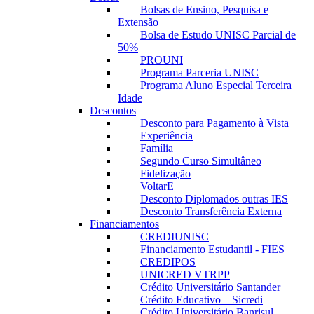
Bolsas de Ensino, Pesquisa e
Extensão
Bolsa de Estudo UNISC Parcial de
50%
PROUNI
Programa Parceria UNISC
Programa Aluno Especial Terceira
Idade
Descontos
Desconto para Pagamento à Vista
Experiência
Família
Segundo Curso Simultâneo
Fidelização
VoltarE
Desconto Diplomados outras IES
Desconto Transferência Externa
Financiamentos
CREDIUNISC
Financiamento Estudantil - FIES
CREDIPOS
UNICRED VTRPP
Crédito Universitário Santander
Crédito Educativo – Sicredi
Crédito Universitário Banrisul