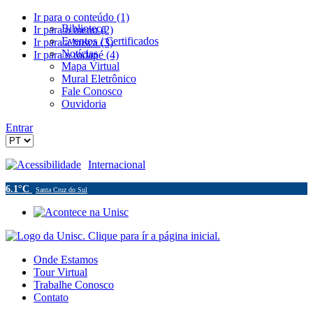
Ir para o conteúdo (1)
Biblioteca
Ir para o menu (2)
Eventos / Certificados
Ir para a busca (3)
Notícias
Ir para o rodapé (4)
Mapa Virtual
Mural Eletrônico
Fale Conosco
Ouvidoria
Entrar
Acessibilidade
Internacional
6.1°C
Santa Cruz do Sul
Onde Estamos
Tour Virtual
Trabalhe Conosco
Contato