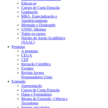
Educar-se
Cursos de Curta Duração
Graduação
MBA, Especialização e
Aperfeiçoamento
Mestrado e Doutorado
UNISC Idiomas
Todos os cursos
Núcleo de Apoio Acadêmico
(NAAC)
Pesquisa
A pesquisa
CEUA
CEP
Iniciação Científica
Eventos
Revista Jovens
Pesquisadores Unisc
Extensão
Apresentação
Cursos de Curta Duração
Datas e Formulários
Mostra de Extensão, Ciência e
Tecnologia
Setores vinculados