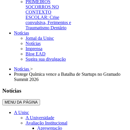
PRIMEIROS
SOCORROS NO
CONTEXTO
ESCOLAR: Crise
convulsiva, Ferimentos e
Traumatismo Dentário
Notícias
Jornal da Unisc
Notícias
Imprensa
Blog EAD
Sugira sua divulgação
Notícias
>
Protege Química vence a Batalha de Startups no Gramado
Summit 2026
Notícias
MENU DA PÁGINA
A Unisc
A Universidade
Avaliação Institucional
Apresentação