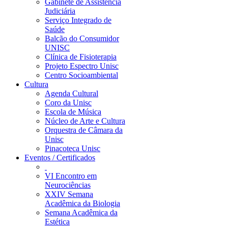
Gabinete de Assistência
Judiciária
Serviço Integrado de
Saúde
Balcão do Consumidor
UNISC
Clínica de Fisioterapia
Projeto Espectro Unisc
Centro Socioambiental
Cultura
Agenda Cultural
Coro da Unisc
Escola de Música
Núcleo de Arte e Cultura
Orquestra de Câmara da
Unisc
Pinacoteca Unisc
Eventos / Certificados
VI Encontro em
Neurociências
XXIV Semana
Acadêmica da Biologia
Semana Acadêmica da
Estética