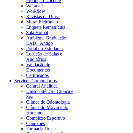
Produção Docente
Webmail
Workflow
Revistas da Unisc
Mural Eletrônico
Enquete Rematrícula
Sala Virtual
Ambiente Graduação
EAD - Antigo
Portal do Estudante
Locação de Salas e
Auditórios
Validação de
Documentos
Certificados
Serviços Comunitários
Central Analítica
Unisc Estética - Clínica e
Spa
Clínica de Odontologia
Clínica do Movimento
Humano
Complexo Esportivo
Conexões
Farmácia Unisc