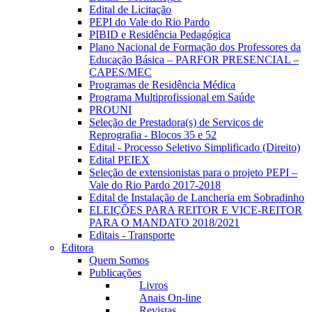
Edital de Licitação
PEPI do Vale do Rio Pardo
PIBID e Residência Pedagógica
Plano Nacional de Formação dos Professores da
Educação Básica – PARFOR PRESENCIAL –
CAPES/MEC
Programas de Residência Médica
Programa Multiprofissional em Saúde
PROUNI
Seleção de Prestadora(s) de Serviços de
Reprografia - Blocos 35 e 52
Edital - Processo Seletivo Simplificado (Direito)
Edital PEIEX
Seleção de extensionistas para o projeto PEPI –
Vale do Rio Pardo 2017-2018
Edital de Instalação de Lancheria em Sobradinho
ELEIÇÕES PARA REITOR E VICE-REITOR
PARA O MANDATO 2018/2021
Editais - Transporte
Editora
Quem Somos
Publicações
Livros
Anais On-line
Revistas