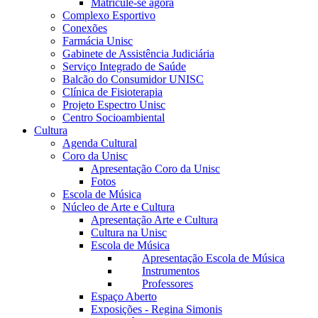
Matricule-se agora
Complexo Esportivo
Conexões
Farmácia Unisc
Gabinete de Assistência Judiciária
Serviço Integrado de Saúde
Balcão do Consumidor UNISC
Clínica de Fisioterapia
Projeto Espectro Unisc
Centro Socioambiental
Cultura
Agenda Cultural
Coro da Unisc
Apresentação Coro da Unisc
Fotos
Escola de Música
Núcleo de Arte e Cultura
Apresentação Arte e Cultura
Cultura na Unisc
Escola de Música
Apresentação Escola de Música
Instrumentos
Professores
Espaço Aberto
Exposições - Regina Simonis