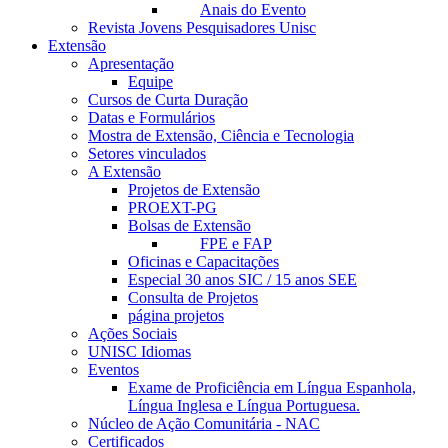
Anais do Evento
Revista Jovens Pesquisadores Unisc
Extensão
Apresentação
Equipe
Cursos de Curta Duração
Datas e Formulários
Mostra de Extensão, Ciência e Tecnologia
Setores vinculados
A Extensão
Projetos de Extensão
PROEXT-PG
Bolsas de Extensão
FPE e FAP
Oficinas e Capacitações
Especial 30 anos SIC / 15 anos SEE
Consulta de Projetos
página projetos
Ações Sociais
UNISC Idiomas
Eventos
Exame de Proficiência em Língua Espanhola,
Língua Inglesa e Língua Portuguesa.
Núcleo de Ação Comunitária - NAC
Certificados