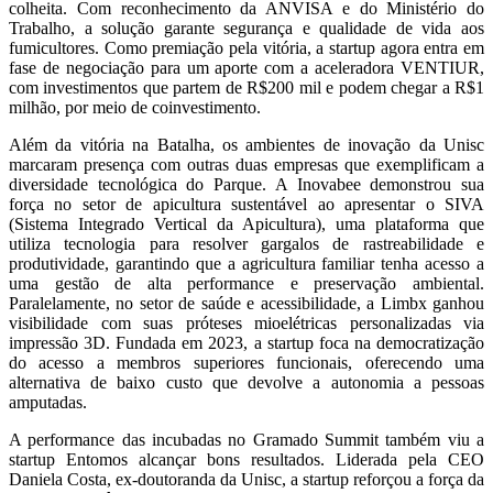
colheita. Com reconhecimento da ANVISA e do Ministério do
Trabalho, a solução garante segurança e qualidade de vida aos
fumicultores. Como premiação pela vitória, a startup agora entra em
fase de negociação para um aporte com a aceleradora VENTIUR,
com investimentos que partem de R$200 mil e podem chegar a R$1
milhão, por meio de coinvestimento.
Além da vitória na Batalha, os ambientes de inovação da Unisc
marcaram presença com outras duas empresas que exemplificam a
diversidade tecnológica do Parque. A Inovabee demonstrou sua
força no setor de apicultura sustentável ao apresentar o SIVA
(Sistema Integrado Vertical da Apicultura), uma plataforma que
utiliza tecnologia para resolver gargalos de rastreabilidade e
produtividade, garantindo que a agricultura familiar tenha acesso a
uma gestão de alta performance e preservação ambiental.
Paralelamente, no setor de saúde e acessibilidade, a Limbx ganhou
visibilidade com suas próteses mioelétricas personalizadas via
impressão 3D. Fundada em 2023, a startup foca na democratização
do acesso a membros superiores funcionais, oferecendo uma
alternativa de baixo custo que devolve a autonomia a pessoas
amputadas.
A performance das incubadas no Gramado Summit também viu a
startup Entomos alcançar bons resultados. Liderada pela CEO
Daniela Costa, ex-doutoranda da Unisc, a startup reforçou a força da