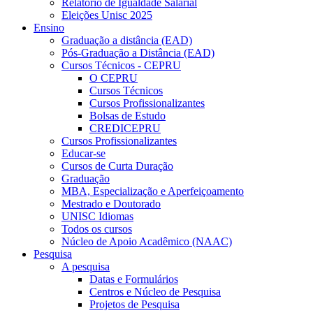
Relatório de Igualdade Salarial
Eleições Unisc 2025
Ensino
Graduação a distância (EAD)
Pós-Graduação a Distância (EAD)
Cursos Técnicos - CEPRU
O CEPRU
Cursos Técnicos
Cursos Profissionalizantes
Bolsas de Estudo
CREDICEPRU
Cursos Profissionalizantes
Educar-se
Cursos de Curta Duração
Graduação
MBA, Especialização e Aperfeiçoamento
Mestrado e Doutorado
UNISC Idiomas
Todos os cursos
Núcleo de Apoio Acadêmico (NAAC)
Pesquisa
A pesquisa
Datas e Formulários
Centros e Núcleo de Pesquisa
Projetos de Pesquisa