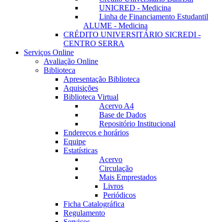
UNICRED - Medicina
Linha de Financiamento Estudantil
ALUME - Medicina
CRÉDITO UNIVERSITÁRIO SICREDI -
CENTRO SERRA
Serviços Online
Avaliação Online
Biblioteca
Apresentação Biblioteca
Aquisições
Biblioteca Virtual
Acervo A4
Base de Dados
Repositório Institucional
Endereços e horários
Equipe
Estatísticas
Acervo
Circulação
Mais Emprestados
Livros
Periódicos
Ficha Catalográfica
Regulamento
Serviços