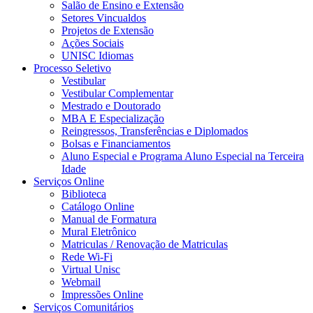
Salão de Ensino e Extensão
Setores Vincualdos
Projetos de Extensão
Ações Sociais
UNISC Idiomas
Processo Seletivo
Vestibular
Vestibular Complementar
Mestrado e Doutorado
MBA E Especialização
Reingressos, Transferências e Diplomados
Bolsas e Financiamentos
Aluno Especial e Programa Aluno Especial na Terceira
Idade
Serviços Online
Biblioteca
Catálogo Online
Manual de Formatura
Mural Eletrônico
Matriculas / Renovação de Matriculas
Rede Wi-Fi
Virtual Unisc
Webmail
Impressões Online
Serviços Comunitários