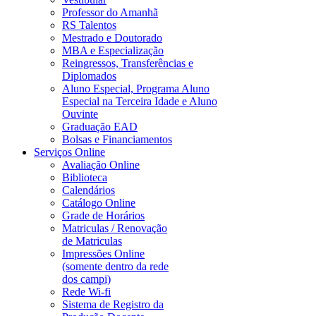
Professor do Amanhã
RS Talentos
Mestrado e Doutorado
MBA e Especialização
Reingressos, Transferências e
Diplomados
Aluno Especial, Programa Aluno
Especial na Terceira Idade e Aluno
Ouvinte
Graduação EAD
Bolsas e Financiamentos
Serviços Online
Avaliação Online
Biblioteca
Calendários
Catálogo Online
Grade de Horários
Matriculas / Renovação
de Matriculas
Impressões Online
(somente dentro da rede
dos campi)
Rede Wi-fi
Sistema de Registro da