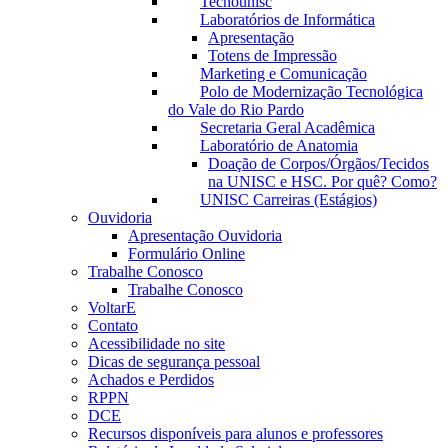
Tecnounisc
Laboratórios de Informática
Apresentação
Totens de Impressão
Marketing e Comunicação
Polo de Modernização Tecnológica
do Vale do Rio Pardo
Secretaria Geral Acadêmica
Laboratório de Anatomia
Doação de Corpos/Órgãos/Tecidos
na UNISC e HSC. Por quê? Como?
UNISC Carreiras (Estágios)
Ouvidoria
Apresentação Ouvidoria
Formulário Online
Trabalhe Conosco
Trabalhe Conosco
VoltarE
Contato
Acessibilidade no site
Dicas de segurança pessoal
Achados e Perdidos
RPPN
DCE
Recursos disponíveis para alunos e professores