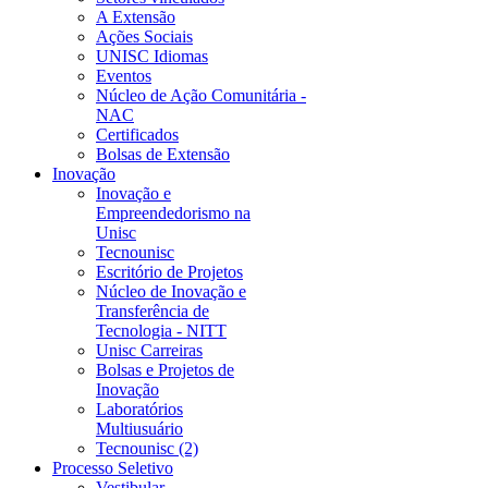
A Extensão
Ações Sociais
UNISC Idiomas
Eventos
Núcleo de Ação Comunitária -
NAC
Certificados
Bolsas de Extensão
Inovação
Inovação e
Empreendedorismo na
Unisc
Tecnounisc
Escritório de Projetos
Núcleo de Inovação e
Transferência de
Tecnologia - NITT
Unisc Carreiras
Bolsas e Projetos de
Inovação
Laboratórios
Multiusuário
Tecnounisc (2)
Processo Seletivo
Vestibular