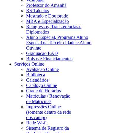
Professor do Amanhã
RS Talentos
Mestrado e Doutorado
MBA e Especialização
Reingressos, Transferências e
Diplomados
Aluno Especial, Programa Aluno
Especial na Terceira Idade e Aluno
Ouvinte
Graduação EAD
Bolsas e Financiamentos
Serviços Online
Avaliação Online
Biblioteca
Calendários
Catálogo Online
Grade de Horários
Matriculas / Renovação
de Matriculas
Impressões Online
(somente dentro da rede
dos campi)
Rede Wi-fi
Sistema de Registro da