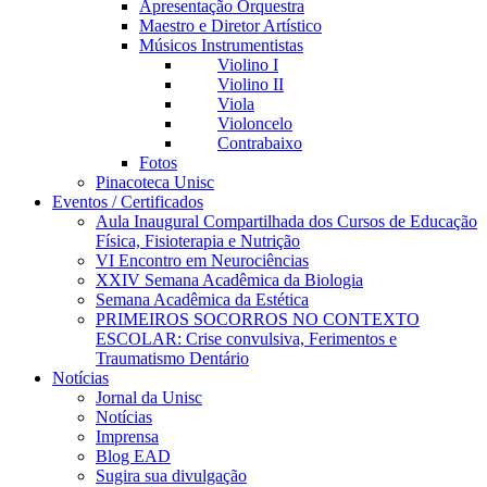
Apresentação Orquestra
Maestro e Diretor Artístico
Músicos Instrumentistas
Violino I
Violino II
Viola
Violoncelo
Contrabaixo
Fotos
Pinacoteca Unisc
Eventos / Certificados
Aula Inaugural Compartilhada dos Cursos de Educação
Física, Fisioterapia e Nutrição
VI Encontro em Neurociências
XXIV Semana Acadêmica da Biologia
Semana Acadêmica da Estética
PRIMEIROS SOCORROS NO CONTEXTO
ESCOLAR: Crise convulsiva, Ferimentos e
Traumatismo Dentário
Notícias
Jornal da Unisc
Notícias
Imprensa
Blog EAD
Sugira sua divulgação