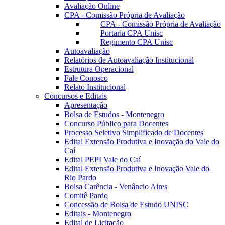
Avaliação Online
CPA - Comissão Própria de Avaliação
CPA - Comissão Própria de Avaliação
Portaria CPA Unisc
Regimento CPA Unisc
Autoavaliação
Relatórios de Autoavaliação Institucional
Estrutura Operacional
Fale Conosco
Relato Institucional
Concursos e Editais
Apresentação
Bolsa de Estudos - Montenegro
Concurso Público para Docentes
Processo Seletivo Simplificado de Docentes
Edital Extensão Produtiva e Inovação do Vale do
Caí
Edital PEPI Vale do Caí
Edital Extensão Produtiva e Inovação Vale do
Rio Pardo
Bolsa Carência - Venâncio Aires
Comitê Pardo
Concessão de Bolsa de Estudo UNISC
Editais - Montenegro
Edital de Licitação