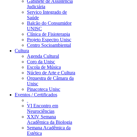
Gabinete de Assistência
Judiciária
Serviço Integrado de
Saúde
Balcão do Consumidor
UNISC
Clínica de Fisioterapia
Projeto Espectro Unisc
Centro Socioambiental
Cultura
Agenda Cultural
Coro da Unisc
Escola de Música
Núcleo de Arte e Cultura
Orquestra de Câmara da
Unisc
Pinacoteca Unisc
Eventos / Certificados
VI Encontro em
Neurociências
XXIV Semana
Acadêmica da Biologia
Semana Acadêmica da
Estética