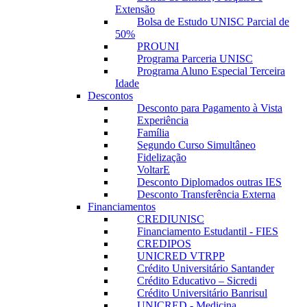
Extensão
Bolsa de Estudo UNISC Parcial de
50%
PROUNI
Programa Parceria UNISC
Programa Aluno Especial Terceira
Idade
Descontos
Desconto para Pagamento à Vista
Experiência
Família
Segundo Curso Simultâneo
Fidelização
VoltarE
Desconto Diplomados outras IES
Desconto Transferência Externa
Financiamentos
CREDIUNISC
Financiamento Estudantil - FIES
CREDIPOS
UNICRED VTRPP
Crédito Universitário Santander
Crédito Educativo – Sicredi
Crédito Universitário Banrisul
UNICRED - Medicina