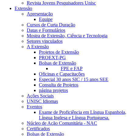
Revista Jovens Pesquisadores Unisc
Extensão
Apresentação
Equipe
Cursos de Curta Duração
Datas e Formulários
Mostra de Extensão, Ciência e Tecnologia
Setores vinculados
A Extensão
Projetos de Extensão
PROEXT-PG
Bolsas de Extensão
FPE e FAP
Oficinas e Capacitações
Especial 30 anos SIC / 15 anos SEE
Consulta de Projetos
página projetos
Ações Sociais
UNISC Idiomas
Eventos
Exame de Proficiência em Língua Espanhola,
Língua Inglesa e Língua Portuguesa.
Núcleo de Ação Comunitária - NAC
Certificados
Bolsas de Extensão