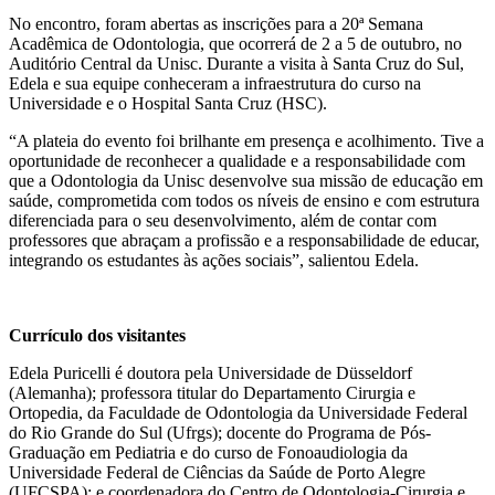
No encontro, foram abertas as inscrições para a 20ª Semana
Acadêmica de Odontologia, que ocorrerá de 2 a 5 de outubro, no
Auditório Central da Unisc. Durante a visita à Santa Cruz do Sul,
Edela e sua equipe conheceram a infraestrutura do curso na
Universidade e o Hospital Santa Cruz (HSC).
“A plateia do evento foi brilhante em presença e acolhimento. Tive a
oportunidade de reconhecer a qualidade e a responsabilidade com
que a Odontologia da Unisc desenvolve sua missão de educação em
saúde, comprometida com todos os níveis de ensino e com estrutura
diferenciada para o seu desenvolvimento, além de contar com
professores que abraçam a profissão e a responsabilidade de educar,
integrando os estudantes às ações sociais”, salientou Edela.
Currículo dos visitantes
Edela Puricelli é doutora pela Universidade de Düsseldorf
(Alemanha); professora titular do Departamento Cirurgia e
Ortopedia, da Faculdade de Odontologia da Universidade Federal
do Rio Grande do Sul (Ufrgs); docente do Programa de Pós-
Graduação em Pediatria e do curso de Fonoaudiologia da
Universidade Federal de Ciências da Saúde de Porto Alegre
(UFCSPA); e coordenadora do Centro de Odontologia-Cirurgia e