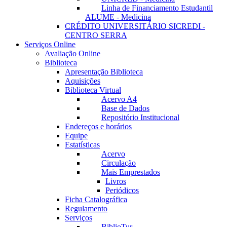
Linha de Financiamento Estudantil
ALUME - Medicina
CRÉDITO UNIVERSITÁRIO SICREDI -
CENTRO SERRA
Serviços Online
Avaliação Online
Biblioteca
Apresentação Biblioteca
Aquisições
Biblioteca Virtual
Acervo A4
Base de Dados
Repositório Institucional
Endereços e horários
Equipe
Estatísticas
Acervo
Circulação
Mais Emprestados
Livros
Periódicos
Ficha Catalográfica
Regulamento
Serviços
BiblioTur