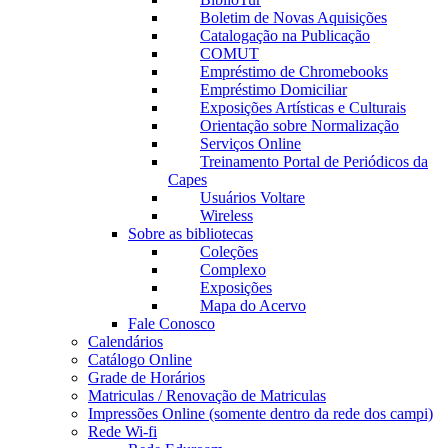
Boletim de Novas Aquisições
Catalogação na Publicação
COMUT
Empréstimo de Chromebooks
Empréstimo Domiciliar
Exposições Artísticas e Culturais
Orientação sobre Normalização
Serviços Online
Treinamento Portal de Periódicos da
Capes
Usuários Voltare
Wireless
Sobre as bibliotecas
Coleções
Complexo
Exposições
Mapa do Acervo
Fale Conosco
Calendários
Catálogo Online
Grade de Horários
Matriculas / Renovação de Matriculas
Impressões Online (somente dentro da rede dos campi)
Rede Wi-fi