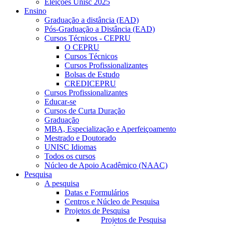
Eleições Unisc 2025
Ensino
Graduação a distância (EAD)
Pós-Graduação a Distância (EAD)
Cursos Técnicos - CEPRU
O CEPRU
Cursos Técnicos
Cursos Profissionalizantes
Bolsas de Estudo
CREDICEPRU
Cursos Profissionalizantes
Educar-se
Cursos de Curta Duração
Graduação
MBA, Especialização e Aperfeiçoamento
Mestrado e Doutorado
UNISC Idiomas
Todos os cursos
Núcleo de Apoio Acadêmico (NAAC)
Pesquisa
A pesquisa
Datas e Formulários
Centros e Núcleo de Pesquisa
Projetos de Pesquisa
Projetos de Pesquisa