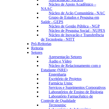
Núcleo de Apoio Acadêmico –
NAAC
Núcleo de Ação Comunitária - NAC
Grupo de Estudos e Pesquisa em
Saúde - GEPS
Núcleo de Gestão Pública - NGP
Núcleo de Pesquisa Social - NUPES
Núcleo de Inovação e Transferência
de Tecnologia - NITT
Pró-Reitorias
Reitoria
Setores
Apresentação Setores
Áudio e Vídeo
Núcleo de Relacionamento com o
Estudante (NRE)
Engenharia
Escritório de Projetos
Farmácia Unisc
Serviços e Suprimentos Corporativos
Laboratórios de Ensino de Biologia
Laboratório Farmacêutico de
Controle de Qualidade
Tecnounisc