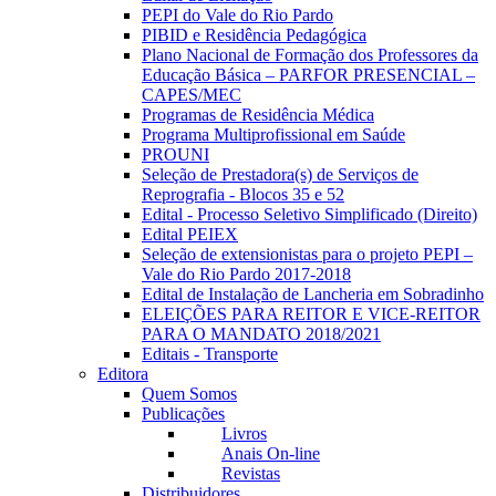
PEPI do Vale do Rio Pardo
PIBID e Residência Pedagógica
Plano Nacional de Formação dos Professores da
Educação Básica – PARFOR PRESENCIAL –
CAPES/MEC
Programas de Residência Médica
Programa Multiprofissional em Saúde
PROUNI
Seleção de Prestadora(s) de Serviços de
Reprografia - Blocos 35 e 52
Edital - Processo Seletivo Simplificado (Direito)
Edital PEIEX
Seleção de extensionistas para o projeto PEPI –
Vale do Rio Pardo 2017-2018
Edital de Instalação de Lancheria em Sobradinho
ELEIÇÕES PARA REITOR E VICE-REITOR
PARA O MANDATO 2018/2021
Editais - Transporte
Editora
Quem Somos
Publicações
Livros
Anais On-line
Revistas
Distribuidores