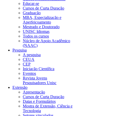
Educar-se
Cursos de Curta Duração
Graduação
MBA, Especialização e
Aperfeiçoamento
Mestrado e Doutorado
UNISC Idiomas
Todos os cursos
Núcleo de Apoio Acadêmico
(NAAC)
Pesquisa
A pesquisa
CEUA
CEP
Iniciação Científica
Eventos
Revista Jovens
Pesquisadores Unisc
Extensão
Apresentação
Cursos de Curta Duração
Datas e Formulários
Mostra de Extensão, Ciência e
Tecnologia
Setores vinculados