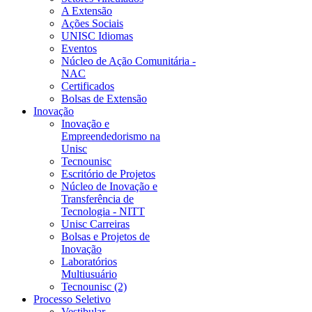
A Extensão
Ações Sociais
UNISC Idiomas
Eventos
Núcleo de Ação Comunitária -
NAC
Certificados
Bolsas de Extensão
Inovação
Inovação e
Empreendedorismo na
Unisc
Tecnounisc
Escritório de Projetos
Núcleo de Inovação e
Transferência de
Tecnologia - NITT
Unisc Carreiras
Bolsas e Projetos de
Inovação
Laboratórios
Multiusuário
Tecnounisc (2)
Processo Seletivo
Vestibular