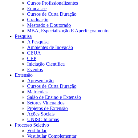
Cursos Profissionalizantes
Educar-se
Cursos de Curta Duração
Graduação
Mestrado e Doutorado
MBA, Especialização E Aperfeiçoamento
Pesquisa
A Pesquisa
Ambientes de Inovação
CEUA
CEP
Iniciação Científica
Eventos
Extensão
Apresentação
Cursos de Curta Duração
Matrículas
Salão de Ensino e Extensão
Setores Vincualdos
Projetos de Extensão
Ações Sociais
UNISC Idiomas
Processo Seletivo
Vestibular
Vestibular Complementar