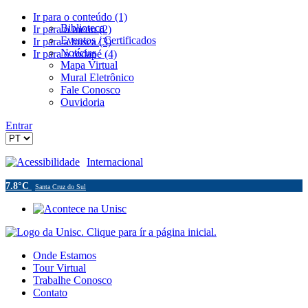
Ir para o conteúdo (1)
Biblioteca
Ir para o menu (2)
Eventos / Certificados
Ir para a busca (3)
Notícias
Ir para o rodapé (4)
Mapa Virtual
Mural Eletrônico
Fale Conosco
Ouvidoria
Entrar
Acessibilidade
Internacional
7.8°C
Santa Cruz do Sul
Onde Estamos
Tour Virtual
Trabalhe Conosco
Contato