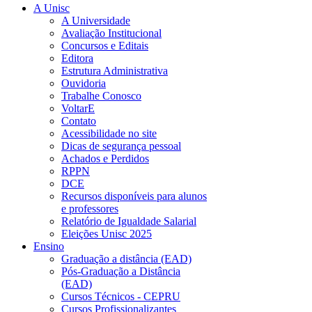
A Unisc
A Universidade
Avaliação Institucional
Concursos e Editais
Editora
Estrutura Administrativa
Ouvidoria
Trabalhe Conosco
VoltarE
Contato
Acessibilidade no site
Dicas de segurança pessoal
Achados e Perdidos
RPPN
DCE
Recursos disponíveis para alunos
e professores
Relatório de Igualdade Salarial
Eleições Unisc 2025
Ensino
Graduação a distância (EAD)
Pós-Graduação a Distância
(EAD)
Cursos Técnicos - CEPRU
Cursos Profissionalizantes