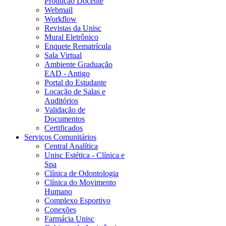
Produção Docente
Webmail
Workflow
Revistas da Unisc
Mural Eletrônico
Enquete Rematrícula
Sala Virtual
Ambiente Graduação
EAD - Antigo
Portal do Estudante
Locação de Salas e
Auditórios
Validação de
Documentos
Certificados
Serviços Comunitários
Central Analítica
Unisc Estética - Clínica e
Spa
Clínica de Odontologia
Clínica do Movimento
Humano
Complexo Esportivo
Conexões
Farmácia Unisc