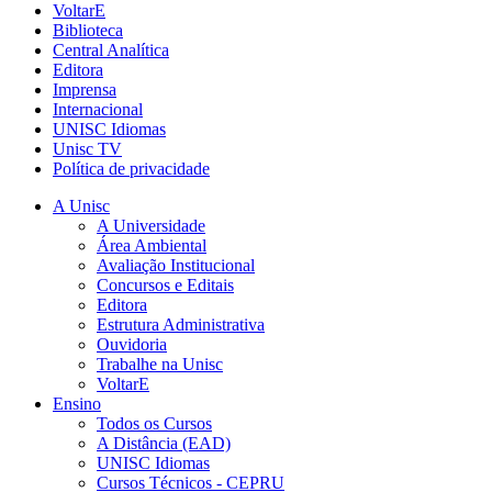
VoltarE
Biblioteca
Central Analítica
Editora
Imprensa
Internacional
UNISC Idiomas
Unisc TV
Política de privacidade
A Unisc
A Universidade
Área Ambiental
Avaliação Institucional
Concursos e Editais
Editora
Estrutura Administrativa
Ouvidoria
Trabalhe na Unisc
VoltarE
Ensino
Todos os Cursos
A Distância (EAD)
UNISC Idiomas
Cursos Técnicos - CEPRU