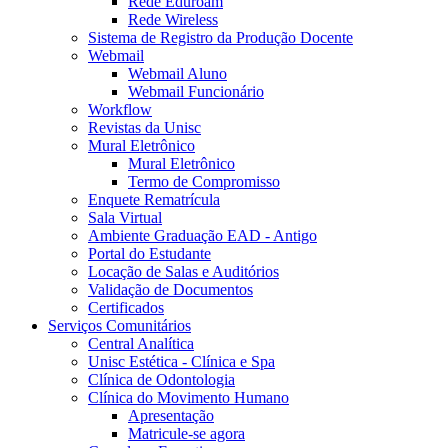
Rede Eduroam
Rede Wireless
Sistema de Registro da Produção Docente
Webmail
Webmail Aluno
Webmail Funcionário
Workflow
Revistas da Unisc
Mural Eletrônico
Mural Eletrônico
Termo de Compromisso
Enquete Rematrícula
Sala Virtual
Ambiente Graduação EAD - Antigo
Portal do Estudante
Locação de Salas e Auditórios
Validação de Documentos
Certificados
Serviços Comunitários
Central Analítica
Unisc Estética - Clínica e Spa
Clínica de Odontologia
Clínica do Movimento Humano
Apresentação
Matricule-se agora