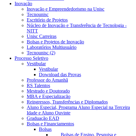
Inovação
Inovação e Empreendedorismo na Unisc
Tecnounisc
Escritório de Projetos
Núcleo de Inovação e Transferência de Tecnologia -
NITT
Unisc Carreiras
Bolsas e Projetos de Inovação
Laboratórios Multiusuário
Tecnounisc (2)
Processo Seletivo
Vestibular
Vestibular
Download das Provas
Professor do Amanhã
RS Talentos
Mestrado e Doutorado
MBA e Especialização
Reingressos, Transferências e Diplomados
Aluno Especial, Programa Aluno Especial na Terceira
Idade e Aluno Ouvinte
Graduação EAD
Bolsas e Financiamentos
Bolsas
Bolsas de Ensino, Pesquisa e